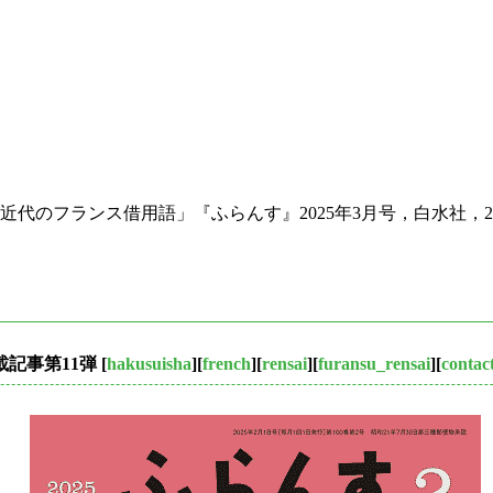
のフランス借用語」『ふらんす』2025年3月号，白水社，2025年
連載記事第11弾
[
hakusuisha
][
french
][
rensai
][
furansu_rensai
][
contac