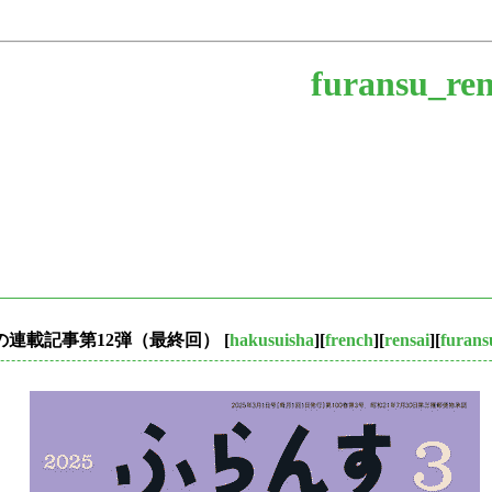
furansu_ren
す』の連載記事第12弾（最終回）
[
hakusuisha
][
french
][
rensai
][
furans