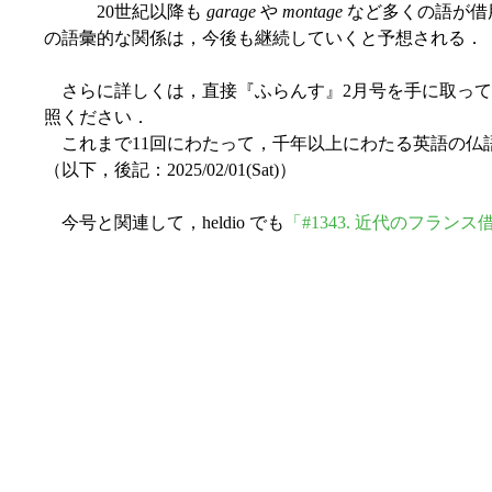
20世紀以降も
garage
や
montage
など多くの語が借
の語彙的な関係は，今後も継続していくと予想される．
さらに詳しくは，直接『ふらんす』2月号を手に取ってお読
照ください．
これまで11回にわたって，千年以上にわたる英語の仏
（以下，後記：2025/02/01(Sat)）
今号と関連して，heldio でも
「#1343. 近代のフラン