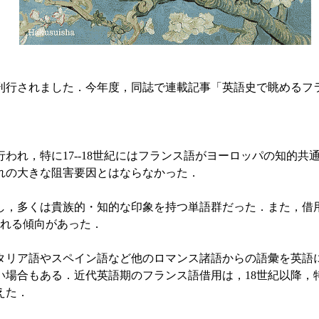
刊行されました．今年度，同誌で連載記事「英語史で眺めるフラ
，特に17--18世紀にはフランス語がヨーロッパの知的共
れの大きな阻害要因とはならなかった．
多くは貴族的・知的な印象を持つ単語群だった．また，借用
かれる傾向があった．
ア語やスペイン語など他のロマンス諸語からの語彙を英語に
い場合もある．近代英語期のフランス語借用は，18世紀以降，
えた．