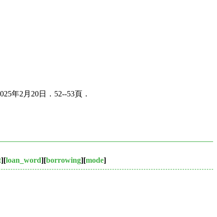
2月20日．52--53頁．
t
][
loan_word
][
borrowing
][
mode
]