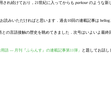
用され続けており，21世紀に入ってからも
parkour
のような新
みいただければと思います．過去10回の連載記事は hellog
語との言語接触の歴史を眺めてきました．次号はいよいよ最終
ス借用語 --- 月刊『ふらんす』の連載記事第11弾」
と題してお話し