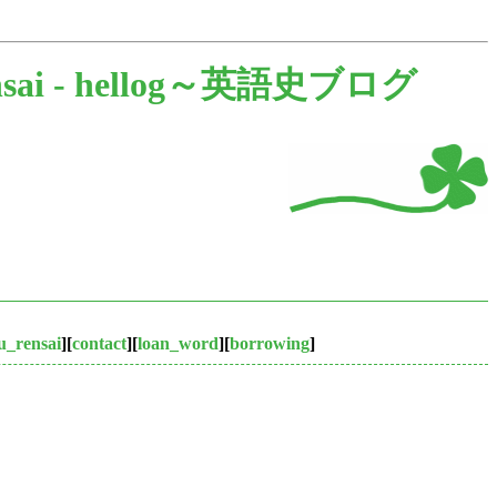
sai -
hellog～英語史ブログ
u_rensai
][
contact
][
loan_word
][
borrowing
]