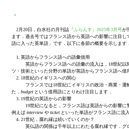
*
2月20日，白水社の月刊誌
『ふらんす』2025年3月号
が
ます．過去号ではフランス語から英語への影響に注目し
語に入った英単語」です．以下に各節の概要を示します
1. 英語からフランス語への語彙借用
英語からフランス語への語彙の流入は，18世紀以降
ツ・技術といった分野の単語が英語からフランス語へ借
2. 18世紀のイギリスへの関心
フランスでは18世紀にイギリスの政治・商業・運輸
た．
budget
という借用語にとりわけ注目します．
3. 19世紀の英語からの影響
19世紀になると，フランス語は英語からの影響に警
例えば
interview
や
ticket
といった単語がフランス語に流
4. 21世紀，腐れ縁は続いていくのか？
英仏語の関係は千年以上にわたる腐れ縁です．グロー