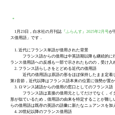
*
1月23日，白水社の月刊誌
『ふらんす』2025年2月号
が
ス借用語」です．
1. 近代にフランス単語が借用された背景
フランス語からの借用は中英語期以降も継続的に行われ
ランス借用語への反感も一部で示されたものの，受け入
2. フランス語らしさをとどめる近代の借用語
近代の借用語は原語の形をほぼ保持したまま定着し，
第1音節，近代以降はフランス語本来の位置に強勢が置
3. ロマンス諸語からの借用の窓口としてのフランス語
フランス語は直接の借用元としてだけでなく，イタリ
形が似ているため，借用語の由来を特定することが難し
らの借用語は既存の英語の語彙に新たなニュアンスを加
4. 20世紀以降のフランス借用語