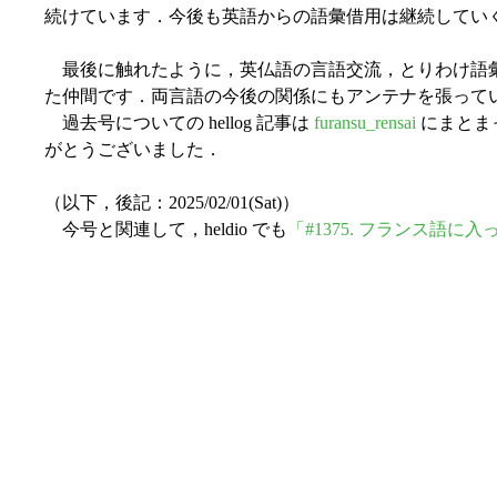
続けています．今後も英語からの語彙借用は継続してい
最後に触れたように，英仏語の言語交流，とりわけ語彙
た仲間です．両言語の今後の関係にもアンテナを張って
過去号についての hellog 記事は
furansu_rensai
にまとま
がとうございました．
（以下，後記：2025/02/01(Sat)）
今号と関連して，heldio でも
「#1375. フランス語に