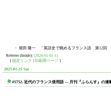
・ 堀田 隆一 「英語史で眺めるフランス語 第12回 近代
Referrer (Inside):
[2026-01-01-1]
[
固定リンク
|
印刷用ページ
]
2025-01-25 Sat
#5752. 近代のフランス借用語 --- 月刊『ふらんす』の
■