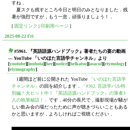
すね．
夏スクも残すところ今日と明日のみとなりました．残
暑が強烈ですが，もう一息，頑張りましょう！．
[
固定リンク
|
印刷用ページ
]
2025-08-22 Fri
#5961. 『英語語源ハンドブック』著者たちの宴の動画
■
--- YouTube 「いのほた言語学チャンネル」より
[
youtube
][
inohota
][
hee
][
notice
][
helkatsu
][
asacul
][
etymology
]
[
etymography
]
1週間ほど前に公開された YouTube
「いのほた言語学
チャンネル」
の回を紹介します．
「#362. 言語学バル特
別編！大ヒット中！『英語語源ハンドブック』の筆者3
人の執筆秘話！」
です．40分の長尺で，撮影現場が騒が
しい飲み会の場だったために声が聴きづらいこともある
かと思いますが，よろしければご視聴ください．