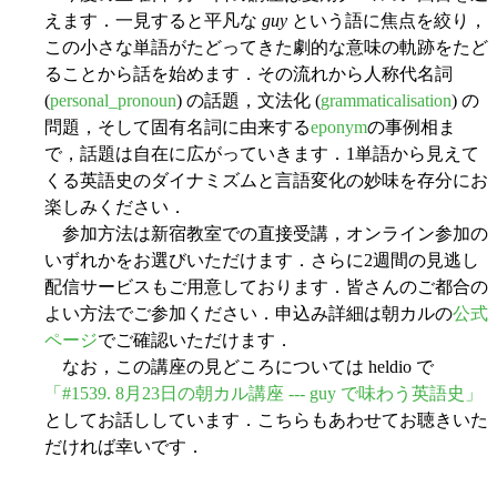
えます．一見すると平凡な
guy
という語に焦点を絞り，
この小さな単語がたどってきた劇的な意味の軌跡をたど
ることから話を始めます．その流れから人称代名詞
(
personal_pronoun
) の話題，文法化 (
grammaticalisation
) の
問題，そして固有名詞に由来する
eponym
の事例相ま
で，話題は自在に広がっていきます．1単語から見えて
くる英語史のダイナミズムと言語変化の妙味を存分にお
楽しみください．
参加方法は新宿教室での直接受講，オンライン参加の
いずれかをお選びいただけます．さらに2週間の見逃し
配信サービスもご用意しております．皆さんのご都合の
よい方法でご参加ください．申込み詳細は朝カルの
公式
ページ
でご確認いただけます．
なお，この講座の見どころについては heldio で
「#1539. 8月23日の朝カル講座 --- guy で味わう英語史」
としてお話ししています．こちらもあわせてお聴きいた
だければ幸いです．