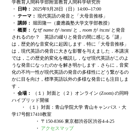
学教育人間科学部附置教育人間科学研究所
・
日時：
2025年9月28日（日）14:00--17:00
・
テーマ：
現代英語の発音と「大母音推移」
・
講師：
堀田隆一（慶應義塾大学文学部教授）
・
概要：
なぜ
name
が /neɪm/ と，
room
が /ruːm/ と発音
されるのか？ 英語の綴りと発音の間に感じる「謎」
は，歴史的な音変化に起因します．特に「大母音推移」
は，現代英語の発音に大きな影響を与えました．本講演
では，この歴史的変化を概説し，なぜ現代英語がこのよ
うな発音になったのかを解き明かします．さらに，音変
化の不均一性が現代英語の発音の多様性にどう繋がるの
かに目を向け，標準英語以外の多様な発音にも注目しま
す．
・
会場：
（１）対面と（２）オンライン (Zoom) の同時
ハイブリッド開催
・ （１）対面：青山学院大学 青山キャンパス・大
学17号館17410教室
・ 〒150-8366 東京都渋谷区渋谷4-4-25
・
アクセスマップ