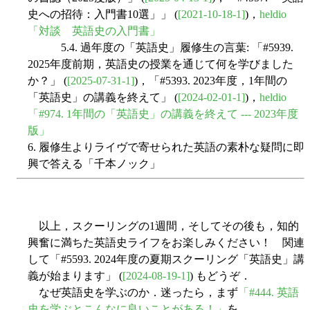
史への招待：入門書10選」」 (
[2021-10-18-1]
)，
heldio
「対談 英語史の入門書」
5.4. 過年度の「英語史」履修生の言葉: 「#5939.
2025年度前期，英語史の授業を通じて何を学びました
か？」 (
[2025-07-31-1]
)，「#5393. 2023年度，1年間の
「英語史」の講義を終えて」 (
[2024-02-01-1]
)，
heldio
「#974. 1年間の「英語史」の講義を終えて --- 2023年度
版」
6. 履修生よりライヴで寄せられた英語の素朴な疑問に即
興で答える「千本ノック」
以上，スクーリングの1週間，そしてその後も，知的
興奮に満ちた英語史ライフをお楽しみください！ 関連
して「#5593. 2024年度の夏期スクーリング「英語史」講
義が始まります」 (
[2024-08-19-1]
) もどうぞ．
なぜ英語史を学ぶのか．迷ったら，まず
「#444. 英語
史を学ぶとこんなに良いことがある！」
を．