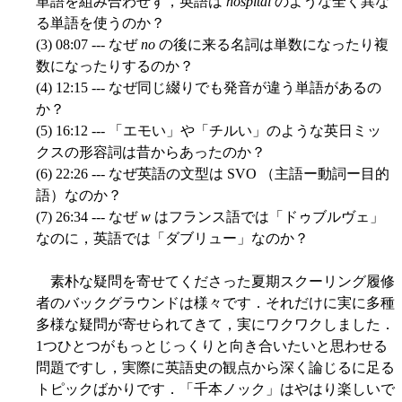
単語を組み合わせず，英語は
hospital
のような全く異な
る単語を使うのか？
(3) 08:07 --- なぜ
no
の後に来る名詞は単数になったり複
数になったりするのか？
(4) 12:15 --- なぜ同じ綴りでも発音が違う単語があるの
か？
(5) 16:12 --- 「エモい」や「チルい」のような英日ミッ
クスの形容詞は昔からあったのか？
(6) 22:26 --- なぜ英語の文型は SVO （主語ー動詞ー目的
語）なのか？
(7) 26:34 --- なぜ
w
はフランス語では「ドゥブルヴェ」
なのに，英語では「ダブリュー」なのか？
素朴な疑問を寄せてくださった夏期スクーリング履修
者のバックグラウンドは様々です．それだけに実に多種
多様な疑問が寄せられてきて，実にワクワクしました．
1つひとつがもっとじっくりと向き合いたいと思わせる
問題ですし，実際に英語史の観点から深く論じるに足る
トピックばかりです．「千本ノック」はやはり楽しいで