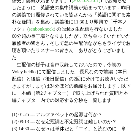
語史」講義が始まります」 (
[2025-08-20-1]
) でお知らせ
したように，英語史の集中講義が始まっています．昨日
の講義では履修されている皆さんから「英語に関する素
朴な疑問」を集め，講義後に11:30より即興で「千本ノ
ック」 (
senbonknock
) の heldio 生配信を行ないました．
60分超の長丁場となりましたが，立ち会っていただいた
履修者の皆さん，そして急の生配信ながらもライヴでお
聴き頂いたリスナーの皆さん，ありがとうございまし
た．
生配信の様子は音声収録しておいたので，今朝の
Voicy heldio にて配信しました．長尺なので前編（本日
配信）と後編（後日配信）の2回に分けてお聴きいただ
きますが，まずは34分ほどの前編をお届けします．以下
に，本編（第2チャプター）で取り上げられた質問と本
編チャプター内での対応する分秒を一覧します．
(1) 01:25 --- アルファベットの起源は何か？
(2) 09:13 --- なぜ定冠詞と不定冠詞は難しいのか？
(3) 14:30 --- なぜ
a
は単体だと「エイ」と読むのに，単