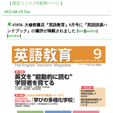
[
固定リンク
|
印刷用ページ
]
2025-08-19 Tue
#5958. 大修館書店『英語教育』9月号に『英語語源ハ
■
ンドブック』の書評が掲載されました
[
hee
][
notice
]
[
review
]