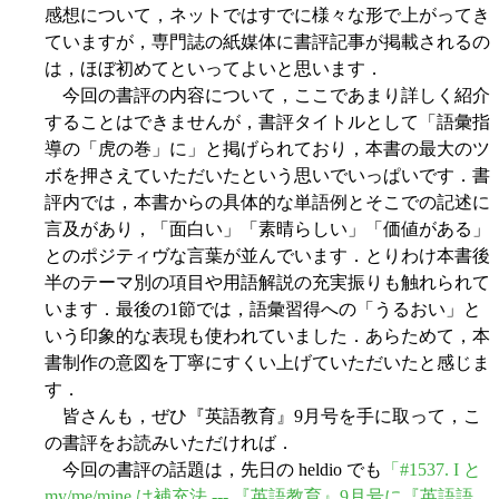
感想について，ネットではすでに様々な形で上がってき
ていますが，専門誌の紙媒体に書評記事が掲載されるの
は，ほぼ初めてといってよいと思います．
今回の書評の内容について，ここであまり詳しく紹介
することはできませんが，書評タイトルとして「語彙指
導の「虎の巻」に」と掲げられており，本書の最大のツ
ボを押さえていただいたという思いでいっぱいです．書
評内では，本書からの具体的な単語例とそこでの記述に
言及があり，「面白い」「素晴らしい」「価値がある」
とのポジティヴな言葉が並んでいます．とりわけ本書後
半のテーマ別の項目や用語解説の充実振りも触れられて
います．最後の1節では，語彙習得への「うるおい」と
いう印象的な表現も使われていました．あらためて，本
書制作の意図を丁寧にすくい上げていただいたと感じま
す．
皆さんも，ぜひ『英語教育』9月号を手に取って，こ
の書評をお読みいただければ．
今回の書評の話題は，先日の heldio でも
「#1537. I と
my/me/mine は補充法 --- 『英語教育』9月号に『英語語