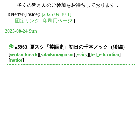
多くの皆さんのご参加をお待ちしております．
Referrer (Inside):
[2025-09-30-1]
[
固定リンク
|
印刷用ページ
]
2025-08-24 Sun
#5963. 夏スク「英語史」初日の千本ノック（後編）
■
[
senbonknock
][
sobokunagimon
][
voicy
][
hel_education
]
[
notice
]