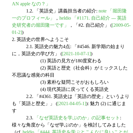
AN apple なの？」
1.2. 「英語史」講義担当者の紹介:
note 「堀田隆
一のプロフィール」
，
heldio 「#1171. 自己紹介 --- 英語
史研究者の堀田隆一です」
，「#2. 自己紹介」 (
[2009-05-
01-2]
)
2. 英語史の世界へようこそ
2.1. 英語史の魅力4点: 「#4546. 新学期の始まり
に，英語史の学び方」 (
[2021-10-07-1]
)
(1) 英語の見方が180度変わる
(2) 英語と歴史（社会科）がミックスした
不思議な感覚の科目
(3) 素朴な疑問こそがおもしろい
(4) 現代英語に戻ってくる英語史
2.2. 「#4361. 英語史は「英語の歴史」というより
も「英語と歴史」」 (
[2021-04-05-1]
): 魅力 (2) に通じま
す
2.3.
「なぜ英語史を学ぶのか」の記事セット
:
様々な角度から「なぜ学ぶのか」を検討してみました
（cf.
heldio 「#444. 英語史を学ぶとこんなに良いことが