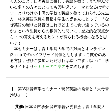
ろんのこと，日々英語に接し，英語を教え，また学んで
いる多くの方々にとっても興味深いテーマとなるはずで
す．とりわけ小中高の学校で英語を教えておられる先生
方，将来英語教員を目指す学生の皆さんにとって，「な
ぜ英語の綴りと発音はこれほどまでに食い違っているの
か」という生徒からの根源的な問いに，歴史的な視点か
ら1つの答えを与えるヒントが得られる機会になると思
います．
本セミナーは，青山学院大学での対面とオンライン
(Zoom) でのハイブリッド開催となります．ご関心のあ
る方は，ぜひご参加いただければ幸いです．以下に，学
会サイトより
セミナーのご案内
を要約します．
【 第35回音声学セミナー：現代英語の発音と「大母音
推移」 】
・
共催:
日本音声学会 音声学普及委員会，青山学院大