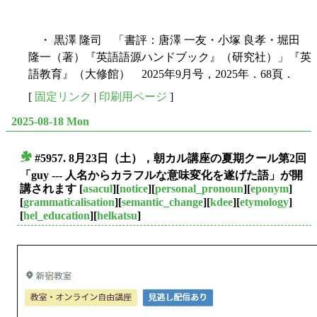
・ 黒澤 隆司 「書評：唐澤 一友・小塚 良孝・堀田
隆一（著）『英語語源ハンドブック』（研究社）」『英
語教育』（大修館） 2025年9月号，2025年．68頁．
[
固定リンク
|
印刷用ページ
]
2025-08-18 Mon
#5957. 8月23日（土），朝カル講座の夏期クール第2回
■
「guy --- 人名からカラフルな意味変化を遂げた語」が開
講されます
[
asacul
][
notice
][
personal_pronoun
][
eponym
]
[
grammaticalisation
][
semantic_change
][
kdee
][
etymology
]
[
hel_education
][
helkatsu
]