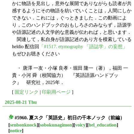
かに物語を見出し，意外な展開でありながらも読者が共
感するようにその物語を紡いでいくことは，人間にしか
できない．これには，ぐっときました．この動画によ
り，このハンドブックのおもしろさのみならず，語源学
や語源記述の人文学的な意義が伝われば，と思います．
関連して，私自身が語源記述のあり方を模索している
heldio 配信回
「#1517. etymography 「語誌学」の妄想」
もぜひお聴きください
・ 唐澤 一友・小塚 良孝・堀田 隆一（著），福田 一
貴・小河 舜（校閲協力） 『英語語源ハンドブッ
ク』 研究社，2025年．
[
固定リンク
|
印刷用ページ
]
2025-08-21 Thu
#5960. 夏スク「英語史」初日の千本ノック（前編）
■
[
senbonknock
][
sobokunagimon
][
voicy
][
hel_education
]
[
notice
]