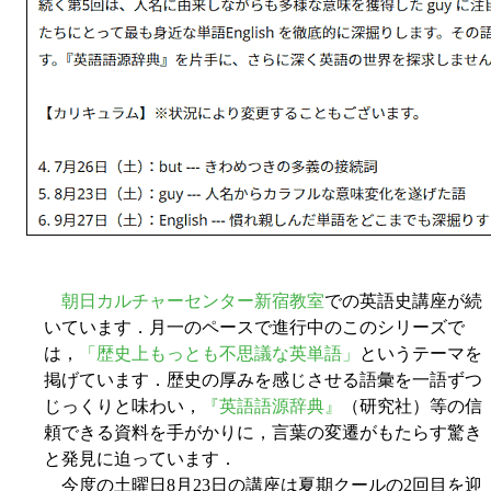
朝日カルチャーセンター新宿教室
での英語史講座が続
いています．月一のペースで進行中のこのシリーズで
は，
「歴史上もっとも不思議な英単語」
というテーマを
掲げています．歴史の厚みを感じさせる語彙を一語ずつ
じっくりと味わい，
『英語語源辞典』
（研究社）等の信
頼できる資料を手がかりに，言葉の変遷がもたらす驚き
と発見に迫っています．
今度の土曜日8月23日の講座は夏期クールの2回目を迎