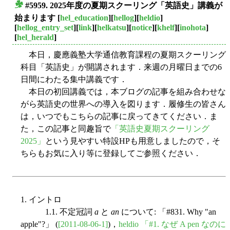
#5959. 2025年度の夏期スクーリング「英語史」講義が
■
始まります
[
hel_education
][
hellog
][
heldio
]
[
hellog_entry_set
][
link
][
helkatsu
][
notice
][
khelf
][
inohota
]
[
hel_herald
]
本日，慶應義塾大学通信教育課程の夏期スクーリング
科目「英語史」が開講されます．来週の月曜日までの6
日間にわたる集中講義です．
本日の初回講義では，本ブログの記事を組み合わせな
がら英語史の世界への導入を図ります．履修生の皆さん
は，いつでもこちらの記事に戻ってきてください．ま
た，この記事と同趣旨で
「英語史夏期スクーリング
2025」
という見やすい特設HPも用意しましたので，そ
ちらもお気に入り等に登録してご参照ください．
1. イントロ
1.1. 不定冠詞
a
と
an
について: 「#831. Why "an
apple"?」 (
[2011-08-06-1]
)，
heldio 「#1. なぜ A pen なのに