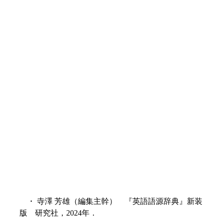
・ 寺澤 芳雄（編集主幹） 『英語語源辞典』新装
版 研究社，2024年．