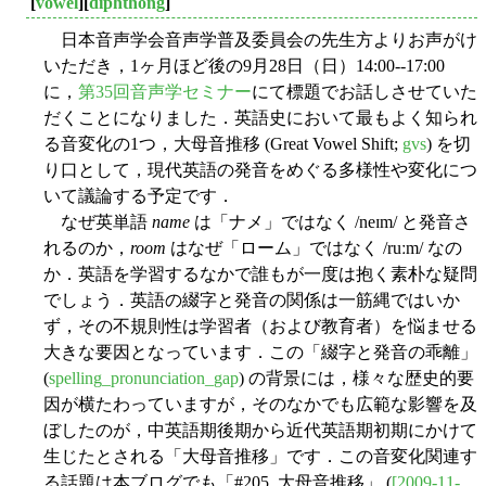
[
vowel
][
diphthong
]
日本音声学会音声学普及委員会の先生方よりお声がけ
いただき，1ヶ月ほど後の9月28日（日）14:00--17:00
に，
第35回音声学セミナー
にて標題でお話しさせていた
だくことになりました．英語史において最もよく知られ
る音変化の1つ，大母音推移 (Great Vowel Shift;
gvs
) を切
り口として，現代英語の発音をめぐる多様性や変化につ
いて議論する予定です．
なぜ英単語
name
は「ナメ」ではなく /neɪm/ と発音さ
れるのか，
room
はなぜ「ローム」ではなく /ruːm/ なの
か．英語を学習するなかで誰もが一度は抱く素朴な疑問
でしょう．英語の綴字と発音の関係は一筋縄ではいか
ず，その不規則性は学習者（および教育者）を悩ませる
大きな要因となっています．この「綴字と発音の乖離」
(
spelling_pronunciation_gap
) の背景には，様々な歴史的要
因が横たわっていますが，そのなかでも広範な影響を及
ぼしたのが，中英語期後期から近代英語期初期にかけて
生じたとされる「大母音推移」です．この音変化関連す
る話題は本ブログでも「#205. 大母音推移」 (
[2009-11-