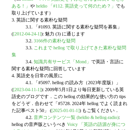
ある！」
や
heldio 「#112. 英語史って何のため？」
でも
取り上げています）
3. 英語に関する素朴な疑問
3.1. 「#1093. 英語に関する素朴な疑問を募集」
(
[2012-04-24-1]
): 魅力 (3) に通じます
3.2.
3166件の素朴な疑問
3.3.
これまで hellog で取り上げてきた素朴な疑問
集
3.4.
知識共有サービス「Mond」
で英語・言語に
関する素朴な疑問に回答しています
4. 英語史を日常の風景に
4.1. 「#5097. hellog の読み方（2023年度版）」
(
[2023-04-11-1]
): 2009年5月1日より毎日更新している英
語史のブログです．この hellog の効果的な使い方の tips
をどうぞ．合わせて「#5728. 2024年 hellog でよく読まれ
た記事ベスト50」 (
[2025-01-01-1]
) もご覧ください．
4.2.
音声コンテンツ一覧 (heldio & hellog-radio)
:
hellog の音声版というべき
Voicy 「英語の語源が身につ