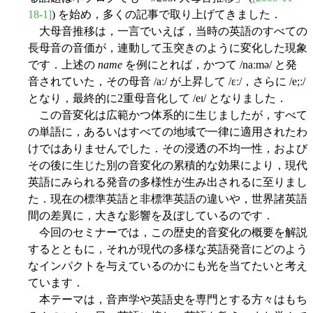
18-1]
) を始め，多くの記事で取り上げてきました．
大母音推移は，一言でいえば，当時の英語のすべての
長母音の音価が，連動して玉突きのように変化した現象
です．上述の
name
を例にとれば，かつて /naːmə/ と発
音されていた，その母音 /aː/ が上昇して /ɛː/，さらに /e;ː/
となり，最終的に2重母音化して /eɪ/ となりました．
この音変化は広範かつ体系的に生じましたが，すべて
の単語に，あるいはすべての地域で一律に適用されたわ
けではありませんでした．その浸透の不均一性，および
その後に生じた別の音変化の累積的な効果により，現代
英語にみられる発音の多様性が生み出されるに至りまし
た．現在の標準英語と非標準英語の違いや，世界諸英語
間の差異に，大きな影響を及ぼしているのです．
今回のセミナーでは，この歴史的音変化の概要を解説
するとともに，それが現代の多様な英語発音にどのよう
なインパクトを与えているのかにも光を当てたいと考え
ています．
本テーマは，音声学や英語史を専門とする方々はもち