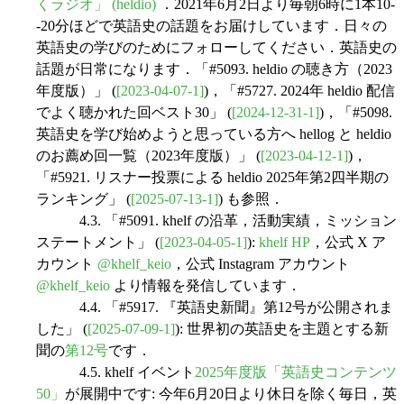
くラジオ」 (heldio)
．2021年6月2日より毎朝6時に1本10-
-20分ほどで英語史の話題をお届けしています．日々の
英語史の学びのためにフォローしてください．英語史の
話題が日常になります．「#5093. heldio の聴き方（2023
年度版）」 (
[2023-04-07-1]
)，「#5727. 2024年 heldio 配信
でよく聴かれた回ベスト30」 (
[2024-12-31-1]
)，「#5098.
英語史を学び始めようと思っている方へ hellog と heldio
のお薦め回一覧（2023年度版）」 (
[2023-04-12-1]
)，
「#5921. リスナー投票による heldio 2025年第2四半期の
ランキング」 (
[2025-07-13-1]
) も参照．
4.3. 「#5091. khelf の沿革，活動実績，ミッション
ステートメント」 (
[2023-04-05-1]
):
khelf HP
，公式 X ア
カウント
@khelf_keio
，公式 Instagram アカウント
@khelf_keio
より情報を発信しています．
4.4. 「#5917. 『英語史新聞』第12号が公開されま
した」 (
[2025-07-09-1]
): 世界初の英語史を主題とする新
聞の
第12号
です．
4.5. khelf イベント
2025年度版「英語史コンテンツ
50」
が展開中です: 今年6月20日より休日を除く毎日，英