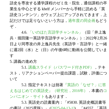
語史を専攻する通学課程のゼミ生・院生，通信課程の卒
業生を中心とする khelf メンバーから手軽に読める「英
語史コンテンツ」がウェブ上にアップされてきます．上
記だけでは足りないという方は，
過年度の同企画
もどう
ぞ．
4.6.
「いのほた言語学チャンネル」
（旧「井上逸
兵・堀田隆一英語学言語学チャンネル」）: 2022年2月26
日より同専攻の井上逸兵先生（英語学・言語学）と一緒
に週2回（水）と（日）の午後6時に動画を公開していま
す
5. 講義の進め方
5.1.
講義スライド（パスワード付きPDF）
，テキ
スト，リアクションペーパー提出課題，試験，評価につ
いて
5.2. 指定テキストは拙著
『英語の「なぜ？」に答
えるはじめての英語史』（研究社，2016年）
．本書の
コ
ンパニオン・サイト
もあります．
5.3. 英語史の読書案内：「#5830. 英語史概説書等
の書誌（2025度版）」 (
[2025-04-13-1]
)，「#4557. 「英語