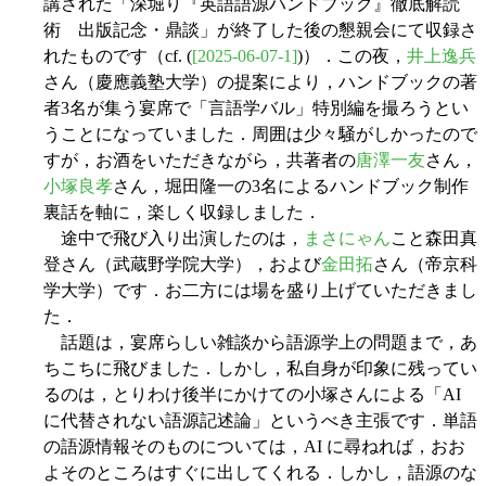
講された「深堀り『英語語源ハンドブック』徹底解読
術 出版記念・鼎談」が終了した後の懇親会にて収録さ
れたものです（cf. (
[2025-06-07-1]
)）．この夜，
井上逸兵
さん（慶應義塾大学）の提案により，ハンドブックの著
者3名が集う宴席で「言語学バル」特別編を撮ろうとい
うことになっていました．周囲は少々騒がしかったので
すが，お酒をいただきながら，共著者の
唐澤一友
さん，
小塚良孝
さん，堀田隆一の3名によるハンドブック制作
裏話を軸に，楽しく収録しました．
途中で飛び入り出演したのは，
まさにゃん
こと森田真
登さん（武蔵野学院大学），および
金田拓
さん（帝京科
学大学）です．お二方には場を盛り上げていただきまし
た．
話題は，宴席らしい雑談から語源学上の問題まで，あ
ちこちに飛びました．しかし，私自身が印象に残ってい
るのは，とりわけ後半にかけての小塚さんによる「AI
に代替されない語源記述論」というべき主張です．単語
の語源情報そのものについては，AI に尋ねれば，おお
よそのところはすぐに出してくれる．しかし，語源のな