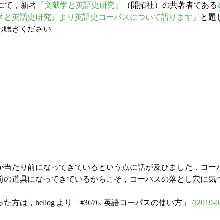
」にて，新著
『文献学と英語史研究』
（開拓社）の共著者である
文献学と英語史研究』より英語史コーパスについて語ります」
と題
お聴きください．
になってきているという点に話が及びました．コーパス言語学 (cor
前の道具になってきているからこそ，コーパスの落とし穴に気
hellog より「#3676. 英語コーパスの使い方」 (
[2019-0