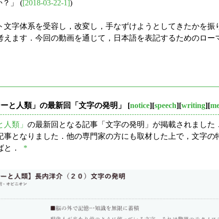
？」 (
[2018-03-22-1]
)
文字体系を受容し，改変し，手なずけようとしてきたかを振
考えます．今回の動画を通じて，日本語を表記するためのロー
ロジーと人類」の最新回「文字の発明」
[
notice
][
speech
][
writing
][
m
と人類」
の最新回となる記事「文字の発明」が掲載されました
記事となりました．他の専門家の方にも取材した上で，文字の
ばと．
*