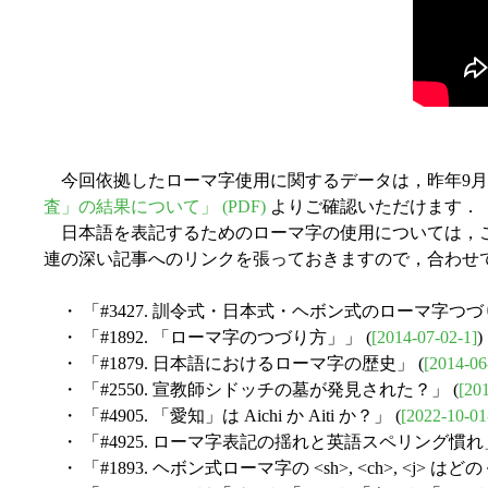
今回依拠したローマ字使用に関するデータは，昨年9月3
査」の結果について」 (PDF)
よりご確認いただけます．
日本語を表記するためのローマ字の使用については，
連の深い記事へのリンクを張っておきますので，合わせ
・ 「#3427. 訓令式・日本式・ヘボン式のローマ字つづ
・ 「#1892. 「ローマ字のつづり方」」 (
[2014-07-02-1]
)
・ 「#1879. 日本語におけるローマ字の歴史」 (
[2014-06
・ 「#2550. 宣教師シドッチの墓が発見された？」 (
[20
・ 「#4905. 「愛知」は Aichi か Aiti か？」 (
[2022-10-01
・ 「#4925. ローマ字表記の揺れと英語スペリング慣れ」
・ 「#1893. ヘボン式ローマ字の <sh>, <ch>, <j> は