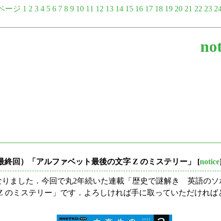
ページ
1
2
3
4
5
6
7
8
9
10
11
12
13
14
15
16
17
18
19
20
21
22
23
2
not
第24回（最終回）「アルファベット最後の文字 Z のミステリー」
[
notice
が発売となりました．今回で丸2年続いた連載「歴史で謎解き 英語
Z のミステリー」です．よろしければ手に取っていただければ