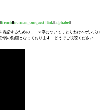
[
french
][
norman_conquest
][
link
][
alphabet
]
を表記するためのローマ字について，とりわけヘボン式ロー
7分弱の動画となっております．どうぞご視聴ください．