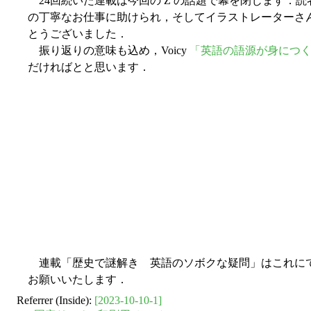
24回続いた連載は今回の Z の話題で幕を閉じます．
の丁寧なお仕事に助けられ，そしてイラストレーターさ
とうございました．
振り返りの意味も込め，Voicy
「英語の語源が身につくラジオ
だければとと思います．
連載「歴史で謎解き 英語のソボクな疑問」はこれにて終
お願いいたします．
Referrer (Inside):
[2023-10-10-1]