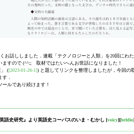
くお話ししました．連載「テクノロジーと人類」を20回にわ
すので (^^;; 取材ではたいへんお世話になりました！
」 (
[2023-01-26-1]
) と題してリンクを整理しましたが，今回
ます．
ツールであり続けます！
著『文献学と英語史研究』より英語史コーパスのいま・むかし
[
voicy
][
heldio