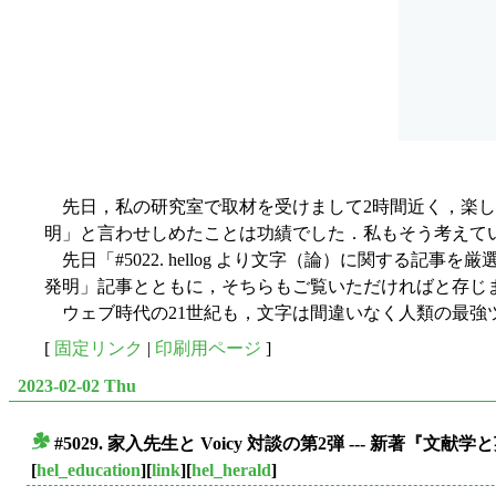
先日，私の研究室で取材を受けまして2時間近く，楽し
明」と言わせしめたことは功績でした．私もそう考えていま
先日「#5022. hellog より文字（論）に関する記事を厳選
発明」記事とともに，そちらもご覧いただければと存じ
ウェブ時代の21世紀も，文字は間違いなく人類の最強
[
固定リンク
|
印刷用ページ
]
2023-02-02 Thu
#5029. 家入先生と Voicy 対談の第2弾 --- 新
■
[
hel_education
][
link
][
hel_herald
]