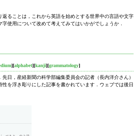
り返ることは，これから英語を始めとする世界中の言語や文字
マ字使用について改めて考えてみてはいかがでしょうか．
edium
][
alphabet
][
kanji
][
grammatology
]
．先日，産経新聞の科学部編集委員会の記者（長内洋介さん）
特性を浮き彫りにした記事を書かれています．ウェブでは後日