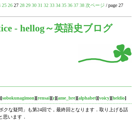
4
25
26
27
28
29
30
31
32
33
34
35
36
37
38
次ページ
/ page 27
ice -
hellog～英語史ブログ
][
sobokunagimon
][
rensai
][
z
][
ame_bre
][
alphabet
][
voicy
][
heldio
]
のソボクな疑問」も第24回で，最終回となります．取り上げる話
と思います．