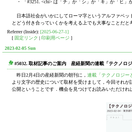
・ 「#3251. <chi> は「チ」か「シ」か「キ」か「ヒ」か
日本語社会がいかにしてローマ字というアルファベット
とどう付き合っていくかを考える上でも大事なことだと
Referrer (Inside):
[2025-06-27-1]
[
固定リンク
|
印刷用ページ
]
2023-02-05 Sun
#5032. 取材記事のご案内 産経新聞の連載「テクノ
■
昨日2月4日の産経新聞の朝刊に，
連載「テクノロジー
より文字の歴史について取材を受けまして，今回それが
公開ということです．機会を見つけてお読みいただけれ