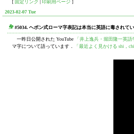
[
固定リンク
|
印刷用ページ
]
2023-02-07 Tue
#5034. ヘボン式ローマ字表記は本当に英語に毒されて
■
一昨日公開された YouTube
「井上逸兵・堀田隆一英語
マ字について語っています．
「最近よく見かける shi，