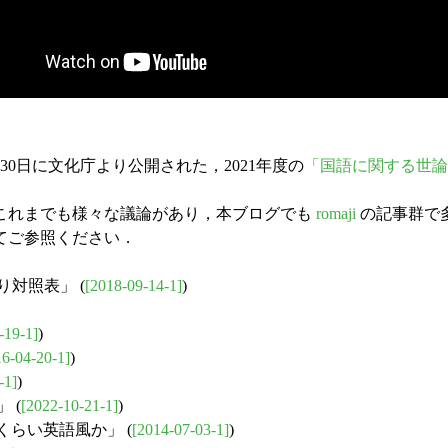
0日に文化庁より公開された，2021年度の
「国語に関する世論
これまでも様々な議論があり，本ブログでも
romaji
の記事群で多
てご参照ください．
り対照表」 (
[2018-09-14-1]
)
-19-1]
)
16-04-20-1]
)
-1]
)
 (
[2022-10-21-1]
)
どのくらい英語風か」 (
[2014-07-03-1]
)