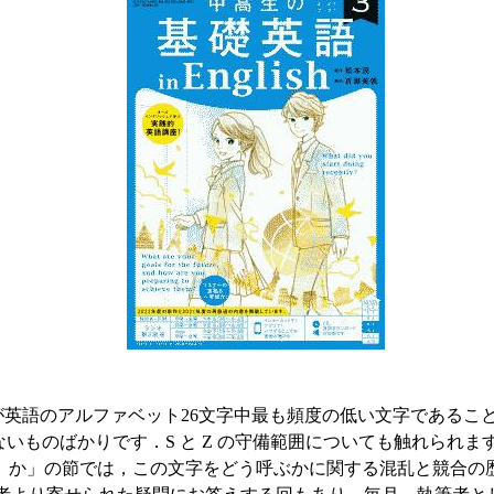
が英語のアルファベット26文字中最も頻度の低い文字であるこ
いものばかりです．S と Z の守備範囲についても触れられま
」か」の節では，この文字をどう呼ぶかに関する混乱と競合の