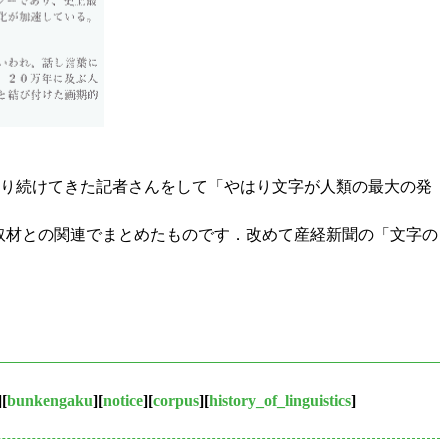
たり続けてきた記者さんをして「やはり文字が人類の最大の発
の取材との関連でまとめたものです．改めて産経新聞の「文字の
][
bunkengaku
][
notice
][
corpus
][
history_of_linguistics
]