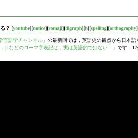
いる？
[
youtube
][
notice
][
romaji
][
digraph
][
h
][
spelling
][
orthography
]
学言語学チャンネル」
の最新回では，英語史の観点から日本語
chi，ji などのローマ字表記は，実は英語的ではない！」
です．1