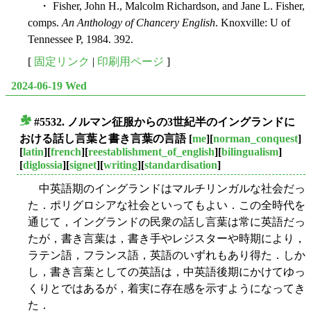
・ Fisher, John H., Malcolm Richardson, and Jane L. Fisher,
comps.
An Anthology of Chancery English
. Knoxville: U of
Tennessee P, 1984. 392.
[
固定リンク
|
印刷用ページ
]
2024-06-19 Wed
#5532. ノルマン征服からの3世紀半のイングランドに
■
おける話し言葉と書き言葉の言語
[
me
][
norman_conquest
]
[
latin
][
french
][
reestablishment_of_english
][
bilingualism
]
[
diglossia
][
signet
][
writing
][
standardisation
]
中英語期のイングランドはマルチリンガルな社会だっ
た．ポリグロシアな社会といってもよい．この全時代を
通じて，イングランドの民衆の話し言葉は常に英語だっ
たが，書き言葉は，書き手やレジスターや時期により，
ラテン語，フランス語，英語のいずれもあり得た．しか
し，書き言葉としての英語は，中英語後期にかけてゆっ
くりとではあるが，着実に存在感を示すようになってき
た．