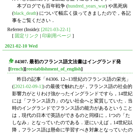
本ブログでも百年戦争 (
hundred_years_war
) や黒死病
(
black_death
) について幅広く扱ってきましたので，各記
事をご覧ください．
Referrer (Inside):
[2021-03-22-1]
[
固定リンク
|
印刷用ページ
]
2021-02-10 Wed
#4307. 最初のフランス語文法書はイングランド発
■
[
french
][
reestablishment_of_english
]
昨日の記事「#4306. 12--13世紀のフランス語の栄光」
(
[2021-02-09-1]
) の最後で触れたが，フランス語の社会的
影響力がとりわけ強かったイングランドですら，14世紀
には「フランス語力」のない社会へと変質していた．当
時のイングランドでフランス語の能力があるということ
は，現代の日本で英語ができるのと同様に，1つの「た
しなみ」となっていたのである．逆にいえば，14世紀以
降，フランス語は懸命に学習すべき対象となっていたの