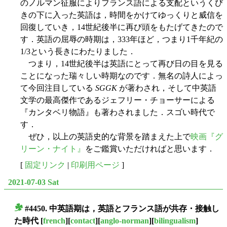
のノルマン征服によりフランス語による支配というくび
きの下に入った英語は，時間をかけてゆっくりと威信を
回復していき，14世紀後半に再び頭をもたげてきたので
す．英語の屈辱の時期は，333年ほど，つまり1千年紀の
1/3という長きにわたりました．
つまり，14世紀後半は英語にとって再び日の目を見る
ことになった瑞々しい時期なのです．無名の詩人によっ
て今回注目している
SGGK
が著わされ，そして中英語
文学の最高傑作であるジェフリー・チョーサーによる
『カンタベリ物語』も著わされました．スゴい時代で
す．
ぜひ，以上の英語史的な背景を踏まえた上で
映画『グ
リーン・ナイト』
をご鑑賞いただければと思います．
[
固定リンク
|
印刷用ページ
]
2021-07-03 Sat
#4450. 中英語期は，英語とフランス語が共存・接触し
■
た時代
[
french
][
contact
][
anglo-norman
][
bilingualism
]