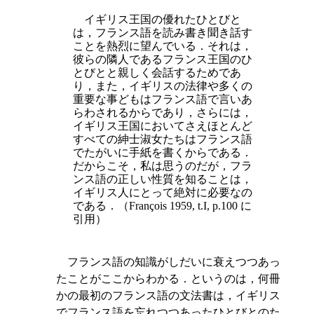
イギリス王国の優れたひとびと
は，フランス語を読み書き聞き話す
ことを熱烈に望んでいる．それは，
彼らの隣人であるフランス王国のひ
とびとと親しく会話するためであ
り，また，イギリスの法律や多くの
重要な事どもはフランス語で言いあ
らわされるからであり，さらには，
イギリス王国においてさえほとんど
すべての紳士淑女たちはフランス語
でたがいに手紙を書くからである．
だからこそ，私は思うのだが，フラ
ンス語の正しい性質を知ることは，
イギリス人にとって絶対に必要なの
である．（François 1959, t.I, p.100 に
引用）
フランス語の知識がしだいに衰えつつあっ
たことがここからわかる．というのは，何冊
かの最初のフランス語の文法書は，イギリス
でフランス語を忘れつつあったひとびとのた