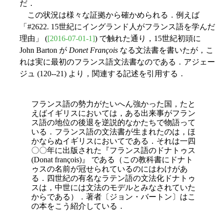
だ．
この状況は様々な証拠から確かめられる．例えば
「#2622. 15世紀にイングランド人がフランス語を学んだ
理由」 (
[2016-07-01-1]
) で触れた通り，15世紀初頭に
John Barton が
Donet François
なる文法書を書いたが，こ
れは実に最初のフランス語文法書なのである．アジェー
ジュ (120--21) より，関連する記述を引用する．
フランス語の勢力がたいへん強かった国，たと
えばイギリスにおいては，ある出来事がフラン
ス語の地位の後退を逆説的なかたちで物語って
いる．フランス語の文法書が生まれ
たのは，ほ
かならぬイギリスにおいてである．それは一四
〇〇年に出版された『フランス語のドナトゥス
(Donat françois)』 である（この教科書にドナト
ゥスの名前が冠せられているのにはわけがあ
る．四世紀の有名なラテン語の文法化ドナトゥ
スは，中世には文法のモデルとみなされていた
からである）．著者〔ジョン・バートン〕はこ
の本をこう紹介している．