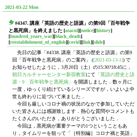
2021-03-22 Mon
#4347. 講座「英語の歴史と語源」の第9回「百年戦争
■
と黒死病」を終えました
[
asacul
][
notice
][
history
]
[
hundred_years_war
][
black_death
]
[
reestablishment_of_english
][
covid
][
link
][
slide
]
先日の記事「#4338. 講座「英語の歴史と語源」の第9
回「百年戦争と黒死病」のご案内」 (
[2021-03-13-1]
) で
お知らせしたように，3月20日（土）の15:30?18:45に，
朝日カルチャーセンター新宿教室
にて
「英語の歴史と語
源・9 百年戦争と黒死病」
を開講しました．数ヶ月に
一度，ゆっくり続けているシリーズですが，いよいよ中
世も終わりに近づいて来ました．
今回も厳しいコロナ禍の状況のなかで参加していただ
いた皆さんには感謝致します．熱心な質問やコメントも
たくさんのいただき，ありがとうございました．
今回は，黒死病が重要テーマの1つということもあ
り，タイムリーを狙って「［特別編］コロナ禍と英語」