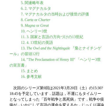
5. 関連略年表
6. 2. マグナカルタ
7. マグナカルタの当時および後世の評価
8.
Carta
or
Charter
9.
Magna
or
Great
10. ヘンリー3世
11. 3. 国家と言語の方向づけの13世紀
12. 4. 13世紀の英語
13.
The Owl and the Nightingale
『梟とナイチンゲ
ール』の冒頭12行
14. "The Proclamation of Henry III" 「ヘンリー3世
の宣言書」
15. まとめ
16. 参考文献
次回のシリーズ第9回は2021年3月20日（土）の15:30?
18:45を予定しています．話題は，不運にもタイムリー
となってしまった「百年戦争と黒死病」です．戦争や疫
病が，いかにして言語の運命を変えるか，じっくり議論