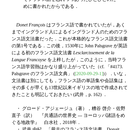
めに書かれたからである．
Donet François
はフランス語で書かれていたが，あく
までイングランド人によるイングランド人のためのフラ
ンス語文法書だった．これが本格的なフランス語文法書
の第1号である．この後，1530年に John Palsgrave が英語
による初のフランス語文法書
Lesclarcissement de la
Langue Francoyse
を上梓したが，このように，当時フラ
ンス語学習熱はかなり盛り上がっていた（cf. 「#4173.
Palsgrave のフランス語文典」 (
[2020-09-29-1]
)）．いな，
文法書は別にしても，フランス語の単語集や会話集は，
その多くが早くも13世紀以来イギリスの地で作成されて
きたことも明記しておきたい (武井，p. 162) ．
・ グロード・アジェージュ（著），糟谷 啓介・佐野
直子（訳） 『共通語の世界史 --- ヨーロッパ諸語をめ
ぐる地政学』 白水社，2018年．
・ 武井 由紀 「最古のフランス語文法書，Donait