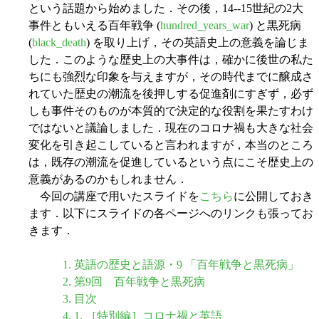
という話題から始めました．その後，14--15世紀の2大
事件ともいえる百年戦争 (
hundred_years_war
) と黒死病
(
black_death
) を取り上げ，その英語史上の意義を論じま
した．このような歴史上の大事件は，確かに後世の私た
ちにも強烈な印象を与えますが，その時代までに醸成さ
れていた歴史の潮流を後押しする促進剤にすぎず，必ず
しも事件そのものが本質的で決定的な役割を果たすわけ
ではないと議論しました．現在のコロナ禍も大きな社会
変化を引き起こしていると言われますが，本当のところ
は，既存の潮流を促進しているという点にこそ歴史上の
意義があるのかもしれません．
今回の講座で用いたスライドを
こちら
に公開しておき
ます．以下にスライドの各ページへのリンクも張ってお
きます．
1. 英語の歴史と語源・9 「百年戦争と黒死病」
2. 第9回 百年戦争と黒死病
3. 目次
4. 1. ［特別編］コロナ禍と英語