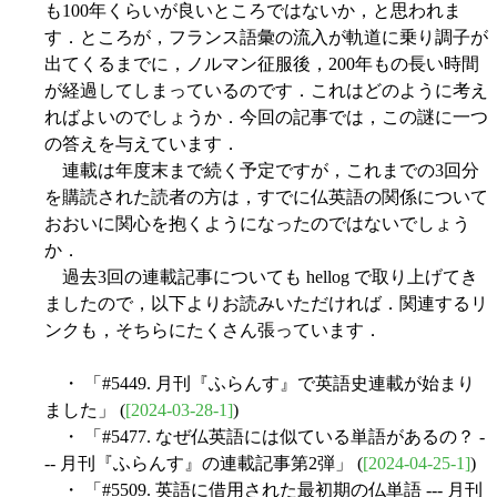
も100年くらいが良いところではないか，と思われま
す．ところが，フランス語彙の流入が軌道に乗り調子が
出てくるまでに，ノルマン征服後，200年もの長い時間
が経過してしまっているのです．これはどのように考え
ればよいのでしょうか．今回の記事では，この謎に一つ
の答えを与えています．
連載は年度末まで続く予定ですが，これまでの3回分
を購読された読者の方は，すでに仏英語の関係について
おおいに関心を抱くようになったのではないでしょう
か．
過去3回の連載記事についても hellog で取り上げてき
ましたので，以下よりお読みいただければ．関連するリ
ンクも，そちらにたくさん張っています．
・ 「#5449. 月刊『ふらんす』で英語史連載が始まり
ました」 (
[2024-03-28-1]
)
・ 「#5477. なぜ仏英語には似ている単語があるの？ -
-- 月刊『ふらんす』の連載記事第2弾」 (
[2024-04-25-1]
)
・ 「#5509. 英語に借用された最初期の仏単語 --- 月刊