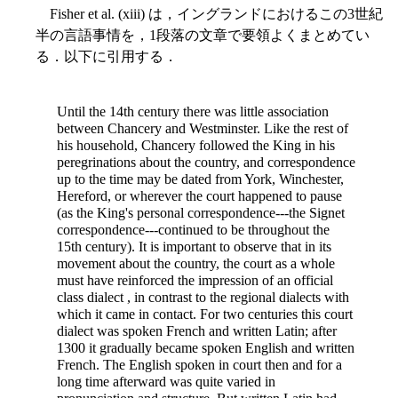
Fisher et al. (xiii) は，イングランドにおけるこの3世紀
半の言語事情を，1段落の文章で要領よくまとめてい
る．以下に引用する．
Until the 14th century there was little association
between Chancery and Westminster. Like the rest of
his household, Chancery followed the King in his
peregrinations about the country, and correspondence
up to the time may be dated from York, Winchester,
Hereford, or wherever the court happened to pause
(as the King's personal correspondence---the Signet
correspondence---continued to be throughout the
15th century). It is important to observe that in its
movement about the country, the court as a whole
must have reinforced the impression of an official
class dialect , in contrast to the regional dialects with
which it came in contact. For two centuries this court
dialect was spoken French and written Latin; after
1300 it gradually became spoken English and written
French. The English spoken in court then and for a
long time afterward was quite varied in