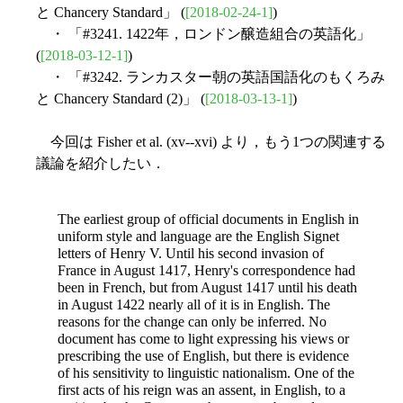
と Chancery Standard」 (
[2018-02-24-1]
)
・ 「#3241. 1422年，ロンドン醸造組合の英語化」
(
[2018-03-12-1]
)
・ 「#3242. ランカスター朝の英語国語化のもくろみ
と Chancery Standard (2)」 (
[2018-03-13-1]
)
今回は Fisher et al. (xv--xvi) より，もう1つの関連する
議論を紹介したい．
The earliest group of official documents in English in
uniform style and language are the English Signet
letters of Henry V. Until his second invasion of
France in August 1417, Henry's correspondence had
been in French, but from August 1417 until his death
in August 1422 nearly all of it is in English. The
reasons for the change can only be inferred. No
document has come to light expressing his
views or
prescribing the use of English, but there is evidence
of his sensitivity to linguistic nationalism. One of the
first acts of his reign was an assent, in English, to a