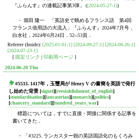
『ふらんす』の連載記事第3弾」 (
[2024-05-27-1]
)
・ 堀田 隆一 「英語史で眺めるフランス語 第4回
フランス借用語の大流入」『ふらんす』2024年7月号，
白水社，2024年6月24日．52--53頁．
Referrer (Inside):
[2025-01-01-1]
[2024-09-27-1]
[2024-08-26-1]
[2024-07-23-1]
[
固定リンク
|
印刷用ページ
]
2024-06-20 Thu
#5533. 1417年，玉璽局が Henry V の書簡を英語で発行
■
し始めた背景
[
signet
][
reestablishment_of_english
]
[
standardisation
][
lancastrian
][
monarch
][
politics
]
[
chancery_standard
][
hundred_years_war
]
標題については，すでに直接・間接に関係する記事を
書いてきた．
・ 「#3225. ランカスター朝の英語国語化のもくろみ