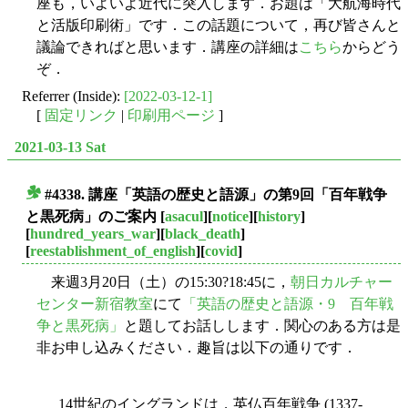
座も，いよいよ近代に突入します．お題は「大航海時代
と活版印刷術」です．この話題について，再び皆さんと
議論できればと思います．講座の詳細は
こちら
からどう
ぞ．
Referrer (Inside):
[2022-03-12-1]
[
固定リンク
|
印刷用ページ
]
2021-03-13 Sat
#4338. 講座「英語の歴史と語源」の第9回「百年戦争
■
と黒死病」のご案内
[
asacul
][
notice
][
history
]
[
hundred_years_war
][
black_death
]
[
reestablishment_of_english
][
covid
]
来週3月20日（土）の15:30?18:45に，
朝日カルチャー
センター新宿教室
にて
「英語の歴史と語源・9 百年戦
争と黒死病」
と題してお話しします．関心のある方は是
非お申し込みください．趣旨は以下の通りです．
14世紀のイングランドは，英仏百年戦争 (1337-