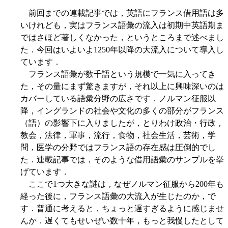
前回までの連載記事では，英語にフランス借用語は多
いけれども，実はフランス語彙の流入は初期中英語期ま
ではさほど著しくなかった，というところまで述べまし
た．今回はいよいよ1250年以降の大流入について導入し
ています．
フランス語彙が数千語という規模で一気に入ってき
た，その量にまず驚きますが，それ以上に興味深いのは
カバーしている語彙分野の広さです．ノルマン征服以
降，イングランドの社会や文化の多くの部分がフランス
（語）の影響下に入りましたが，とりわけ政治・行政，
教会，法律，軍事，流行，食物，社会生活，芸術，学
問，医学の分野ではフランス語の存在感は圧倒的でし
た．連載記事では，そのような借用語彙のサンプルを挙
げています．
ここで1つ大きな謎は，なぜノルマン征服から200年も
経った後に，フランス語彙の大流入が生じたのか，で
す．普通に考えると，ちょっと遅すぎるように感じませ
んか．遅くてもせいぜい数十年，もっと我慢したとして