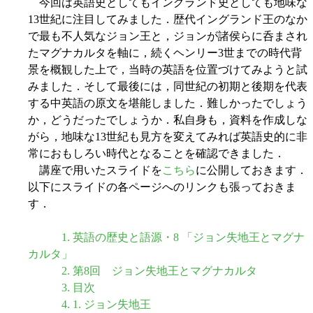
今回は英語史としてもイングランド史としても地味な
13世紀に注目してみました．歴代イングランド王のなか
で最も不人気なジョン王と，ジョンが諸侯らに呑まされ
たマグナカルタを軸に，続くヘンリー3世までの時代背
景を概観した上で，当時の英語を位置づけてみようと試
みました．そして最後には，同世紀の初期と後期を代表
する中英語の原文を堪能しました．難しかったでしょう
か，どうだったでしょうか．私自身も，資料を作成しな
がら，地味な13世紀も見方を変えてみれば英語史的に非
常におもしろい時代となることを確認できました．
講座で用いたスライドを
こちら
に公開しておきます．
以下にスライドの各ページへのリンクも張っておきま
す．
1. 英語の歴史と語源・8 「ジョン失地王とマグナ
カルタ」
2. 第8回 ジョン失地王とマグナカルタ
3. 目次
4. 1. ジョン失地王