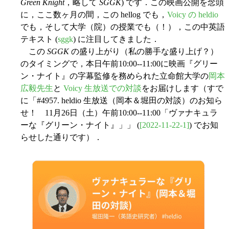
Green Knight
，略して
SGGK
) です．この映画公開を念頭
に，ここ数ヶ月の間，この hellog でも，
Voicy の heldio
でも，そして大学（院）の授業でも（！），この中英語
テキスト (
sggk
) に注目してきました．
この
SGGK
の盛り上がり（私の勝手な盛り上げ？）
のタイミングで，本日午前10:00--11:00に映画『グリー
ン・ナイト』の字幕監修を務められた立命館大学の
岡本
広毅先生
と
Voicy 生放送での対談
をお届けします（すで
に「#4957. heldio 生放送（岡本＆堀田の対談）のお知ら
せ！ 11月26日（土）午前10:00--11:00「ヴァナキュラ
ーな『グリーン・ナイト』」」 (
[2022-11-22-1]
) でお知
らせした通りです）．