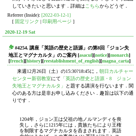
していきたいと思います．詳細は
こちら
からどうぞ．
Referrer (Inside):
[2022-03-12-1]
[
固定リンク
|
印刷用ページ
]
2020-12-19 Sat
#4254. 講座「英語の歴史と語源」の第8回「ジョン失
■
地王とマグナカルタ」のご案内
[
asacul
][
notice
][
monarch
]
[
french
][
history
][
reestablishment_of_english
][
magna_carta
]
来週12月26日（土）の15:30?18:45に，
朝日カルチャー
センター新宿教室
にて
「英語の歴史と語源・8 ジョン
失地王とマグナカルタ」
と題する講演を行ないます．関
心のある方は是非お申し込みください．趣旨は以下の通
りです．
1204年，ジョン王は父祖の地ノルマンディを喪
失し，さらに1215年には，貴族たちにより王権
を制限するマグナカルタを呑まされます．英語