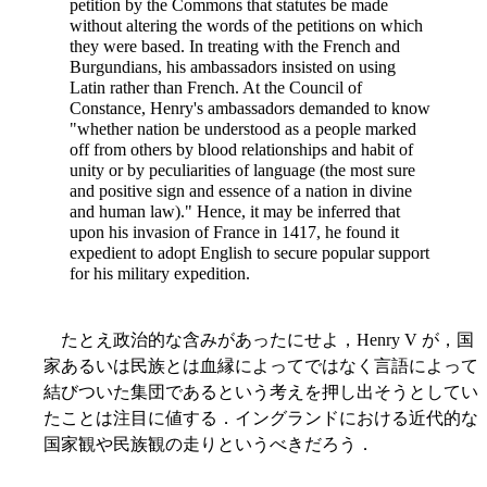
petition by the Commons that statutes be made
without altering the words of the petitions on which
they were based. In treating with the French and
Burgundians, his ambassadors insisted on using
Latin rather than French. At the Council of
Constance, Henry's ambassadors demanded to know
"whether nation be understood as a people marked
off from others by blood relationships and habit of
unity or by peculiarities of language (the most sure
and positive sign and essence of a nation in divine
and human law)." Hence, it may be inferred that
upon his invasion of France in 1417, he found it
expedient to adopt English to secure popular support
for his military expedition.
たとえ政治的な含みがあったにせよ，Henry V が，国
家あるいは民族とは血縁によってではなく言語によって
結びついた集団であるという考えを押し出そうとしてい
たことは注目に値する．イングランドにおける近代的な
国家観や民族観の走りというべきだろう．