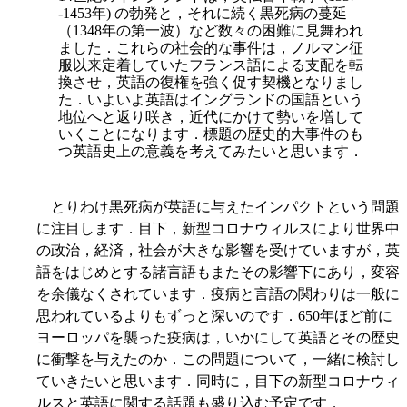
-1453年) の勃発と，それに続く黒死病の蔓延
（1348年の第一波）など数々の困難に見舞われ
ました．これらの社会的な事件は，ノルマン征
服以来定着していたフランス語による支配を転
換させ，英語の復権を強く促す契機となりまし
た．いよいよ英語はイングランドの国語という
地位へと返り咲き，近代にかけて勢いを増して
いくことになります．標題の歴史的大事件のも
つ英語史上の意義を考えてみたいと思います．
とりわけ黒死病が英語に与えたインパクトという問題
に注目します．目下，新型コロナウィルスにより世界中
の政治，経済，社会が大きな影響を受けていますが，英
語をはじめとする諸言語もまたその影響下にあり，変容
を余儀なくされています．疫病と言語の関わりは一般に
思われているよりもずっと深いのです．650年ほど前に
ヨーロッパを襲った疫病は，いかにして英語とその歴史
に衝撃を与えたのか．この問題について，一緒に検討し
ていきたいと思います．同時に，目下の新型コロナウィ
ルスと英語に関する話題も盛り込む予定です．