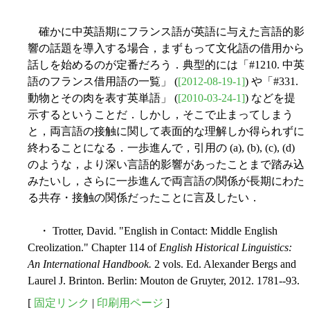
確かに中英語期にフランス語が英語に与えた言語的影
響の話題を導入する場合，まずもって文化語の借用から
話しを始めるのが定番だろう．典型的には「#1210. 中英
語のフランス借用語の一覧」 (
[2012-08-19-1]
) や「#331.
動物とその肉を表す英単語」 (
[2010-03-24-1]
) などを提
示するということだ．しかし，そこで止まってしまう
と，両言語の接触に関して表面的な理解しか得られずに
終わることになる．一歩進んで，引用の (a), (b), (c), (d)
のような，より深い言語的影響があったことまで踏み込
みたいし，さらに一歩進んで両言語の関係が長期にわた
る共存・接触の関係だったことに言及したい．
・ Trotter, David. "English in Contact: Middle English
Creolization." Chapter 114 of
English Historical Linguistics:
An International Handbook.
2 vols. Ed. Alexander Bergs and
Laurel J. Brinton. Berlin: Mouton de Gruyter, 2012. 1781--93.
[
固定リンク
|
印刷用ページ
]