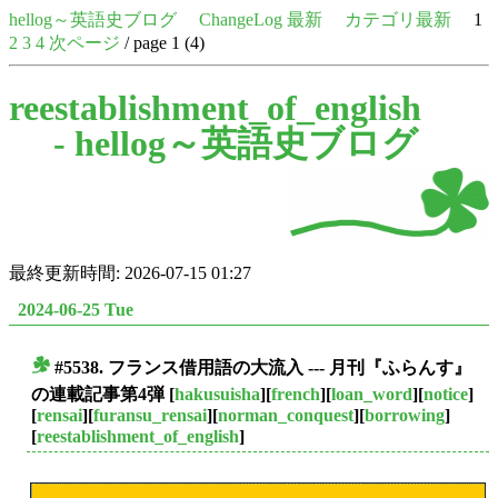
hellog～英語史ブログ
ChangeLog 最新
カテゴリ最新
1
2
3
4
次ページ
/ page 1 (4)
reestablishment_of_english
-
hellog～英語史ブログ
最終更新時間: 2026-07-15 01:27
2024-06-25 Tue
#5538. フランス借用語の大流入 --- 月刊『ふらんす』
■
の連載記事第4弾
[
hakusuisha
][
french
][
loan_word
][
notice
]
[
rensai
][
furansu_rensai
][
norman_conquest
][
borrowing
]
[
reestablishment_of_english
]