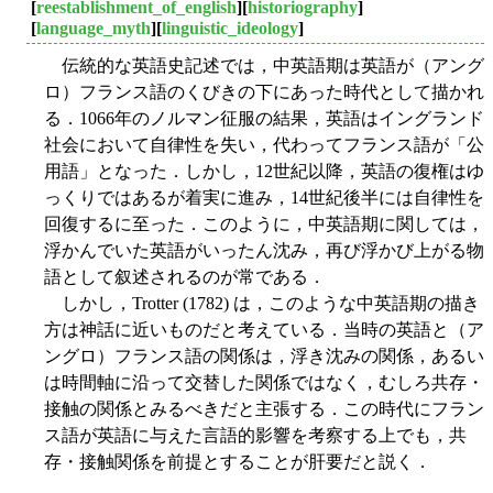
[
reestablishment_of_english
][
historiography
]
[
language_myth
][
linguistic_ideology
]
伝統的な英語史記述では，中英語期は英語が（アング
ロ）フランス語のくびきの下にあった時代として描かれ
る．1066年のノルマン征服の結果，英語はイングランド
社会において自律性を失い，代わってフランス語が「公
用語」となった．しかし，12世紀以降，英語の復権はゆ
っくりではあるが着実に進み，14世紀後半には自律性を
回復するに至った．このように，中英語期に関しては，
浮かんでいた英語がいったん沈み，再び浮かび上がる物
語として叙述されるのが常である．
しかし，Trotter (1782) は，このような中英語期の描き
方は神話に近いものだと考えている．当時の英語と（ア
ングロ）フランス語の関係は，浮き沈みの関係，あるい
は時間軸に沿って交替した関係ではなく，むしろ共存・
接触の関係とみるべきだと主張する．この時代にフラン
ス語が英語に与えた言語的影響を考察する上でも，共
存・接触関係を前提とすることが肝要だと説く．