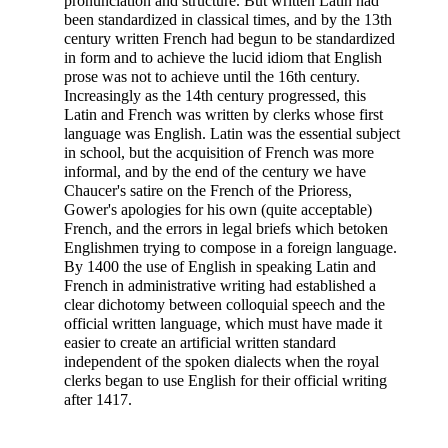
pronunciation and structure. But written Latin had
been standardized in classical times, and by the 13th
century written French had begun to be standardized
in form and to achieve the lucid idiom that English
prose was not to achieve until the 16th century.
Increasingly as the 14th century progressed, this
Latin and French was written by clerks whose first
language was English. Latin was the essential subject
in school, but the acquisition of French was more
informal, and by the end of the century we have
Chaucer's satire on the French of the Prioress,
Gower's apologies for his own (quite acceptable)
French, and the errors in legal briefs which betoken
Englishmen trying to compose in a foreign language.
By 1400 the use of English in speaking Latin and
French in administrative writing had established a
clear dichotomy between colloquial speech and the
official written language, which must have made it
easier to create an artificial written standard
independent of the spoken dialects when the royal
clerks began to use English for their official writing
after 1417.