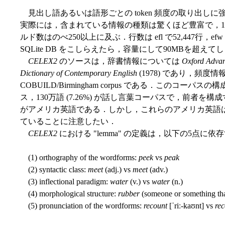
見出し語あるいは語形ごとの token 頻度の取り出し
実際には，含まれている情報の種類は驚くほど豊富で，1
ルド数はのべ250以上に及ぶ．行数は efl で52,447行，ef
SQLite DB をこしらえたら，容量にして90MBを超えて
CELEX2
のソースは，辞書情報については
Oxford Advan
Dictionary of Contemporary English
(1978) であり，頻度
COBUILD/Birmingham corpus である．このコーパスの
ス，130万語 (7.26%) が話し言葉コーパスで，前者を構成す
がアメリカ英語である．しかし，これらのアメリカ英語
ていることに注意したい．
CELEX2
における "lemma" の定義は，以下の5点に依
(1) orthography of the wordforms:
peek
vs
peak
(2) syntactic class:
meet
(adj.) vs
meet
(adv.)
(3) inflectional paradigm:
water
(v.) vs
water
(n.)
(4) morphological structure:
rubber
(someone or something tha
(5) pronunciation of the wordforms:
recount
[ˈriː-kaʊnt] vs
re