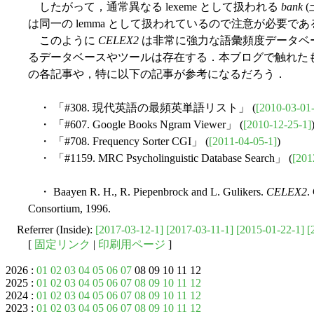
したがって，通常異なる lexeme として扱われる
bank
(
は同一の lemma として扱われているので注意が必要であ
このように
CELEX2
は非常に強力な語彙頻度データベ
るデータベースやツールは存在する．本ブログで触れた
の各記事や，特に以下の記事が参考になるだろう．
・ 「#308. 現代英語の最頻英単語リスト」 (
[2010-03-01
・ 「#607. Google Books Ngram Viewer」 (
[2010-12-25-1]
・ 「#708. Frequency Sorter CGI」 (
[2011-04-05-1]
)
・ 「#1159. MRC Psycholinguistic Database Search」 (
[201
・ Baayen R. H., R. Piepenbrock and L. Gulikers.
CELEX2
.
Consortium, 1996.
Referrer (Inside):
[2017-03-12-1]
[2017-03-11-1]
[2015-01-22-1]
[
[
固定リンク
|
印刷用ページ
]
2026 :
01
02
03
04
05
06
07
08 09 10 11 12
2025 :
01
02
03
04
05
06
07
08
09
10
11
12
2024 :
01
02
03
04
05
06
07
08
09
10
11
12
2023 :
01
02
03
04
05
06
07
08
09
10
11
12