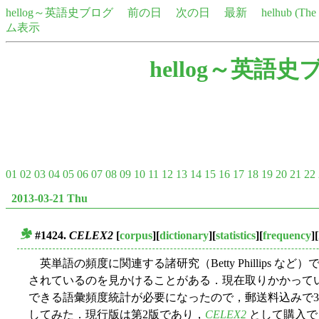
hellog～英語史ブログ
前の日
次の日
最新
helhub (Th
ム表示
hellog～英語史
01
02
03
04
05
06
07
08
09
10
11
12
13
14
15
16
17
18
19
20
21
22
2013-03-21 Thu
#1424.
CELEX2
[
corpus
][
dictionary
][
statistics
][
frequency
][
■
英単語の頻度に関連する諸研究（Betty Phillips など）
されているのを見かけることがある．現在取りかかって
できる語彙頻度統計が必要になったので，郵送料込みで3
してみた．現行版は第2版であり，
CELEX2
として購入で