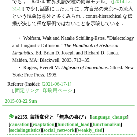
でも，「#2074. 世界英語変種の雨傘モデル」 (
[2014-12-
31-1]
) で少し話題にしたように，方言形の東京への流入
という現象は意外と多くみられ，contra-hierarchical な伝
播が決して稀な事例ではないことを示唆している．
・ Wolfram, Walt and Natalie Schilling-Estes. "Dialectology
and Linguistic Diffusion."
The Handbook of Historical
Linguistics
. Ed. Brian D. Joseph and Richard D. Janda.
Malden, MA: Blackwell, 2003. 713--35.
・ Rogers, Everett M.
Diffusion of Innovations
. 5th ed. New
York: Free Press, 1995.
Referrer (Inside):
[2021-06-17-1]
[
固定リンク
|
印刷用ページ
]
2015-03-22 Sun
#2155. 言語変化と「無為の喜び」
[
language_change
]
■
[
causation
][
exaptation
][
functional_load
][
functionalism
]
[
sociolinguistics
][
social_network
][
weakly_tied
]