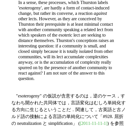
In a sense, these processes, which Thurston labels
'esoterogeny', are hardly a form of contact-induced
change, but rather its converse, a reaction
against
other lects. However, as they are conceived by
Thurston their prerequisite is at least minimal contact
with another community speaking a related lect from
which speakers of the esoteric lect are seeking to
distance themselves. Thurston's conceptions raises an
interesting question: if a community is small, and
closed simply because it is totally isolated from other
communities, will its lect accumulate complexities
anyway, or is the accumulation of complexity really
spurred on by the presence of another community to
react against? I am not sure of the answer to this
question.
"esoterogeny" の仮説が含意するのは，逆のケース，す
なわち開かれた共同体では，言語変化はむしろ単純化す
る方向に生じるということだ．関連して，古英語と古ノ
ルド語の接触による言語の単純化について「#928. 屈折
の neutralization と simplification」 (
[2011-11-11-1]
) を参照