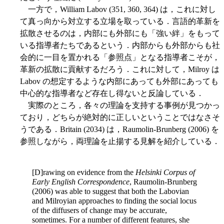
一方で，William Labov (351, 360, 364) は，これに対し
て真っ向から対立する立場を取っている．言語的革新を
拡散させるのは，内部にも外部にも「強い絆」をもって
いる指導者たちであるという．内部からも外部からも社
会的に一目を置かれる「参照点」となる指導者こそが，
革新の拡散に貢献するだろう．これに対して，Milroy は
Labov の想定するような内部にあっても外部にあっても
中心的な指導者など存在し得ないと反論している．
実際のところ，各々の理論を支持する事例が見つかっ
ており，どちらが絶対的に正しいということではなさそ
うである．Britain (2034) は，Raumolin-Brunberg (2006) を
参照しながら，両理論を止揚する見解を紹介している．
[D]rawing on evidence from the
Helsinki Corpus of
Early English Correspondence
, Raumolin-Brunberg
(2006) was able to suggest that both the Labovian
and Milroyian approaches to finding the social locus
of the diffusers of change may be accurate,
sometimes. For a number of different features, she