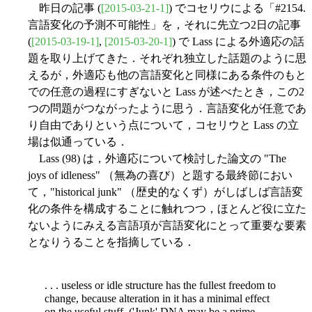
昨日の記事 (
[2015-03-21-1]
) でコセリウによる「#2154.
言語変化の予測不可能性」を，それに先立つ2日の記事
(
[2015-03-19-1]
,
[2015-03-20-1]
) で Lass による外適応の話
題を取り上げてきた．それぞれ独立した話題のように思
えるが，外適応も他の言語変化と同様にある条件のもと
での任意の過程にすぎないと Lass が述べたとき，この2
つの問題がつながったように思う．言語変化が任意であ
り自由でありという点について，コセリウと Lass の立
場は似通っている．
Lass (98) は，外適応について検討した論文の "The
joys of idleness" （無為の喜び）と題する最終節におい
て，"historical junk" （歴史的なくず）がしばしば言語変
化の条件を構成することに触れつつ，ほとんど役に立た
ないようにみえる言語項が言語変化にとって重要な要素
となりうることを指摘している．
. . . useless or idle structure has the fullest freedom to
change, because alteration in it has a minimal effect
on the useful stuff. ('Junk' DNA may be a prime