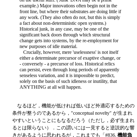
example.) Major innovations often begin not in the
front line, but where their substrates are doing little if
any work. (They also often do not, but this is simply
a fact about non-deterministic open systems.)
Historical junk, in any case, may be one of the
significant back doors through which structural
change gets into systems, by the re-employment for
new purposes of idle material.
Crucially, however, mere 'uselessness' is not itself
either a determinate precursor of exaptive change, or
- conversely - a precursor of loss. Historical relics
can persist, even through long periods of apparently
senseless variation, and it is impossible to predict,
solely on the basis of such idleness or inutility, that
ANYTHING at all will happen.
なるほど，機能が低ければ低いほど外適応するための
条件が整うのであるから，"conceptual novelty" が生まれ
やすいということにもなるだろう（ただし，必ず生まれ
るとは限らない）．この謂いには一見すると逆説的な響
きがあるように思われるが，これまでも「#836.
機能負