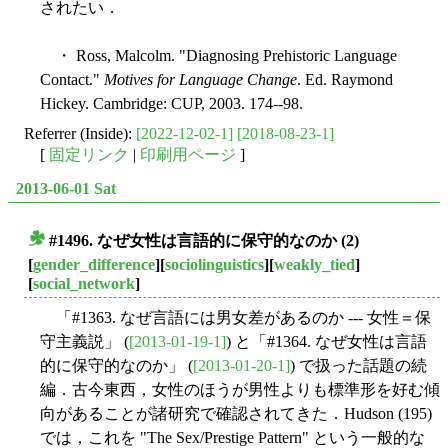
されたい．
・ Ross, Malcolm. "Diagnosing Prehistoric Language
Contact."
Motives for Language Change
. Ed. Raymond
Hickey. Cambridge: CUP, 2003. 174--98.
Referrer (Inside):
[2022-12-02-1]
[2018-08-23-1]
[
固定リンク
|
印刷用ページ
]
2013-06-01 Sat
#1496. なぜ女性は言語的に保守的なのか (2)
■
[
gender_difference
][
sociolinguistics
][
weakly_tied
]
[
social_network
]
「#1363. なぜ言語には男女差があるのか --- 女性＝保
守主義説」 (
[2013-01-19-1]
) と「#1364. なぜ女性は言語
的に保守的なのか」 (
[2013-01-20-1]
) で扱った話題の続
編．古今東西，女性のほうが男性よりも標準形を好む傾
向があることが諸研究で確認されてきた．Hudson (195)
では，これを "The Sex/Prestige Pattern" という一般的な