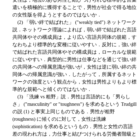
遣いを積極的に獲得することで，男性が社会で得る地位
の女性版を得ようとするのではないか．
(2) 「弱い絆で結ばれた」 ("weakly tied") ネットワーク
説．ネットワーク理論によれば，弱い絆で結ばれた言語
共同体やその構成員は，より広い言語共同体の規範，す
なわちより標準的な変種に従いやすい．反対に，強い絆
で結ばれた言語共同体やその構成員は，ローカルな規範
に従いやすい．典型的に男性は仕事などを通じて強い絆
の共同体への帰属意識が強いが，女性は逆に弱い絆の共
同体への帰属意識が強い．したがって，所属するネット
ワークの強度という観点から，女性は男性よりもより標
準的な規範へと傾くのではないか．
(3) 「洗練 vs 粗野」説．男性は言語的にも「男らし
さ」 ("masculinity" or "toughness") を求めるという Trudgill
の説 (1) と事実上同じものである．男性が粗野
(roughness) に傾くのに対して，女性は洗練
(sophistication) を求めるというもの．男性と女性の言語
差の現われ方は，力仕事と結びつけられる労働者階級と