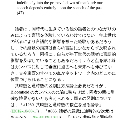
indefinitely into the primeval dawn of mankind: our
speech depends entirely upon the speech of the past.
(47)
話者は，同時代に生きている他の話者とのつながりの
みによって言語を体験しているわけではない．年上世代
の話者により言語的な影響を被った経験があるだろう
し，その経験の痕跡は自らの言語に少なからず反映され
ているだろう．同様に，自らが年下世代の話者に言語的
影響を及ぼしていることもあるだろう．点と点を結ぶ線
はカンバスに対して垂直に過去へも未来へも伸びてゆ
き，古今東西のすべての点がネットワーク内のどこかに
位置づけられることになる．
共時態と通時態の区別は方法論上必要だろうが，
Bloomfield のカンバスの比喩に照らせば，両者の間に明
確な境界がないとも考えられる．両者の区別について
は，「#1260. 共時態と通時態の接点を巡る論争」
(
[2012-10-08-1]
) ，「#866. 話者の意識に通時的な次元は
あるか？」 (
[2011-09-10-1]
) ，「#1025. 共時態と通時態