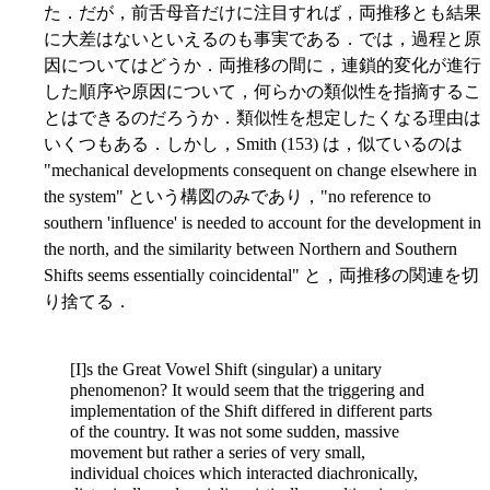
た．だが，前舌母音だけに注目すれば，両推移とも結果
に大差はないといえるのも事実である．では，過程と原
因についてはどうか．両推移の間に，連鎖的変化が進行
した順序や原因について，何らかの類似性を指摘するこ
とはできるのだろうか．類似性を想定したくなる理由は
いくつもある．しかし，Smith (153) は，似ているのは
"mechanical developments consequent on change elsewhere in
the system" という構図のみであり，"no reference to
southern 'influence' is needed to account for the development in
the north, and the similarity between Northern and Southern
Shifts seems essentially coincidental" と，両推移の関連を切
り捨てる．
[I]s the Great Vowel Shift (singular) a unitary
phenomenon? It would seem that the triggering and
implementation of the Shift differed in different parts
of the country. It was not some sudden, massive
movement but rather a series of very small,
individual choices which interacted diachronically,