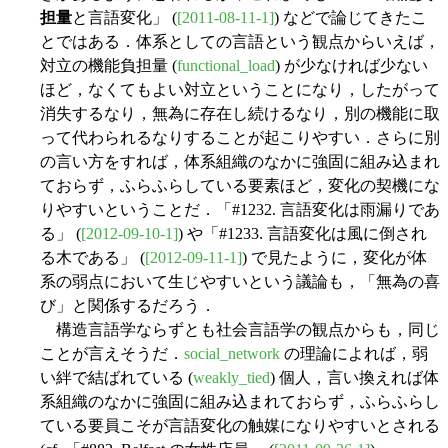
担量
と言語変化」 (
[2011-08-11-1]
) などで論じてきたこ
とではある．体系としての言語という観点からいえば，
対立の機能負担量 (
functional_load
) が少なければ少ない
ほど，なくてもよい対立ということになり，したがって
消失するなり，無為に存在し続けるなり，別の機能に取
って代わられるなりすることが起こりやすい．さらに別
の言い方をすれば，体系組織のなかに強固に組み込まれ
ておらず，ふらふらしている要素ほど，変化の契機にな
りやすいということだ．「#1232. 言語変化は雨漏りであ
る」 (
[2012-09-10-1]
) や「#1233. 言語変化は風に倒され
る木である」 (
[2012-09-11-1]
) で見たように，変化が体
系の弱点において生じやすいという議論も，「無為の喜
び」と関係するだろう．
構造言語学ならずとも社会言語学の観点からも，同じ
ことが言えそうだ．
social_network
の理論によれば，弱
い絆で結ばれている (
weakly_tied
) 個人，言い換えれば体
系組織のなかに強固に組み込まれておらず，ふらふらし
ている要員こそが言語変化の触媒になりやすいとされる