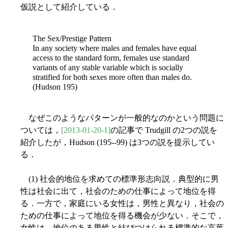
仮説として紹介している．
The Sex/Prestige Pattern
In any society where males and females have equal
access to the standard form, females use standard
variants of any stable variable which is socially
stratified for both sexes more often than males do.
(Hudson 195)
なぜこのようなパターンが一般的なのかという問題に
ついては，
[2013-01-20-1]
の記事で Trudgill の2つの説を
紹介したが，Hudson (195--99) は3つの説を提示してい
る．
(1) 社会的地位を求めての標準形志向説．典型的に男
性は社会に出て，社会のための仕事によって地位を得
る．一方で，家庭にいる女性は，男性と異なり，社会の
ための仕事によって地位を得る機会が少ない．そこで，
女性は，地位のある男性と結びつけられる標準的な言葉