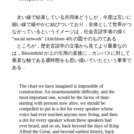
太い線で結束している共同体どうしが，今度は互いに
細い線で緩やかに結びついており，全体として世界がつ
ながっているというイメージは，社会言語学者の描く
"social network" (Aitchison 49) の図そのものである．
ところが，歴史言語学の立場から見てより重要なの
は，Bloomfield が上の引用の直後に，カンバスに対して
垂直な軸である通時態をも思い描いていたという事実で
ある．
The chart we have imagined is impossible of
construction. An insurmountable difficulty, and the
most important one, would be the factor of time:
starting with persons now alive, we should be
compelled to put in a dot for every speaker whose
voice had ever reached anyone now living, and then
a dot for every speaker whom these speakers had
ever heard, and so on, back beyond the days of King
Alfred the Great, and beyond earliest history, back