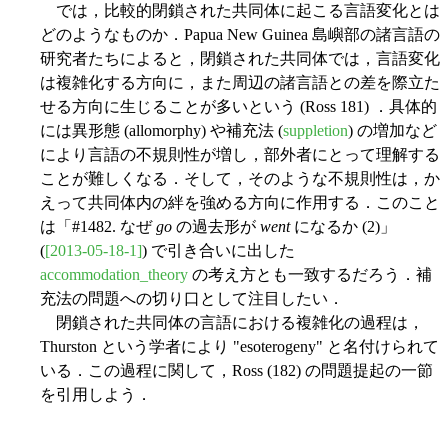
では，比較的閉鎖された共同体に起こる言語変化とは
どのようなものか．Papua New Guinea 島嶼部の諸言語の
研究者たちによると，閉鎖された共同体では，言語変化
は複雑化する方向に，また周辺の諸言語との差を際立た
せる方向に生じることが多いという (Ross 181) ．具体的
には異形態 (allomorphy) や補充法 (
suppletion
) の増加など
により言語の不規則性が増し，部外者にとって理解する
ことが難しくなる．そして，そのような不規則性は，か
えって共同体内の絆を強める方向に作用する．このこと
は「#1482. なぜ
go
の過去形が
went
になるか (2)」
(
[2013-05-18-1]
) で引き合いに出した
accommodation_theory
の考え方とも一致するだろう．補
充法の問題への切り口として注目したい．
閉鎖された共同体の言語における複雑化の過程は，
Thurston という学者により "esoterogeny" と名付けられて
いる．この過程に関して，Ross (182) の問題提起の一節
を引用しよう．