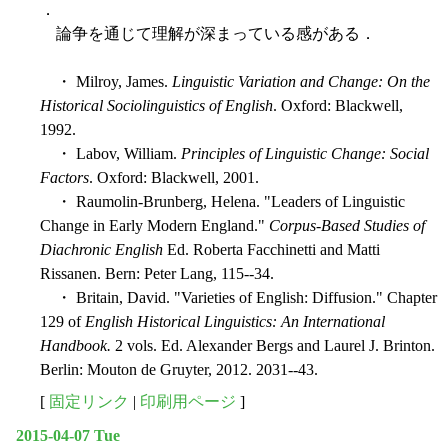
．
論争を通じて理解が深まっている感がある．
・ Milroy, James.
Linguistic Variation and Change: On the
Historical Sociolinguistics of English
. Oxford: Blackwell,
1992.
・ Labov, William.
Principles of Linguistic Change: Social
Factors
. Oxford: Blackwell, 2001.
・ Raumolin-Brunberg, Helena. "Leaders of Linguistic
Change in Early Modern England."
Corpus-Based Studies of
Diachronic English
Ed. Roberta Facchinetti and Matti
Rissanen. Bern: Peter Lang, 115--34.
・ Britain, David. "Varieties of English: Diffusion." Chapter
129 of
English Historical Linguistics: An International
Handbook.
2 vols. Ed. Alexander Bergs and Laurel J. Brinton.
Berlin: Mouton de Gruyter, 2012. 2031--43.
[
固定リンク
|
印刷用ページ
]
2015-04-07 Tue