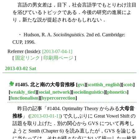
言語の男女差は，目下，社会言語学でもとりわけ注目
を浴びているトピックである．今後の研究の進展によ
り，新たな説が提起されるかもしれない．
・ Hudson, R. A.
Sociolinguistics
. 2nd ed. Cambridge:
CUP, 1996.
Referrer (Inside):
[2013-07-04-1]
[
固定リンク
|
印刷用ページ
]
2013-03-02 Sat
#1405. 北と南の
大母音推移
[
gvs
][
scottish_english
][
scots
]
■
[
weakly_tied
][
social_network
][
sociolinguistics
][
phonetics
]
[
functionalism
][
hypercorrection
]
昨日の記事「#1404. Optimality Theory からみる
大母音
推移
」 (
[2013-03-01-1]
) で久しぶりに Great Vowel Shift の
話題を取り上げた．別の関心から GVS について再考し
ようと Smith (Chapter 6) を読み直したが，GVS を論じる
に当たっては，それが様々な点において統一した一枚岩