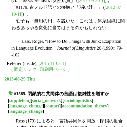
(cf. 「#882. Belfast の女性店員」 (
[2011-09-26-1]
)，
「#1179. 古ノルド語との接触と「弱い絆」」 (
[2012-07-
19-1]
)) ．
荘子も「無用の用」を説いた．これは，体系組織に関
わるあらゆる変化に当てはまるのかもしれない．
・ Lass, Roger. "How to Do Things with Junk: Exaptation
in Language Evolution."
Journal of Linguistics
26 (1990): 79-
-102.
Referrer (Inside):
[2015-11-03-1]
[
固定リンク
|
印刷用ページ
]
2013-08-29 Thu
#1585. 閉鎖的な共同体の言語は複雑性を増すか
■
[
suppletion
][
social_network
][
sociolinguistics
]
[
language_change
][
contact
][
accommodation_theory
]
[
language_change
]
Ross (179) によると，言語共同体を開放・閉鎖の度合