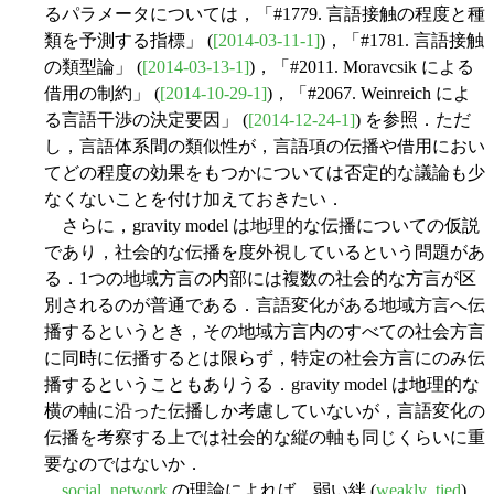
るパラメータについては，「#1779. 言語接触の程度と種
類を予測する指標」 (
[2014-03-11-1]
)，「#1781. 言語接触
の類型論」 (
[2014-03-13-1]
)，「#2011. Moravcsik による
借用の制約」 (
[2014-10-29-1]
)，「#2067. Weinreich によ
る言語干渉の決定要因」 (
[2014-12-24-1]
) を参照．ただ
し，言語体系間の類似性が，言語項の伝播や借用におい
てどの程度の効果をもつかについては否定的な議論も少
なくないことを付け加えておきたい．
さらに，gravity model は地理的な伝播についての仮説
であり，社会的な伝播を度外視しているという問題があ
る．1つの地域方言の内部には複数の社会的な方言が区
別されるのが普通である．言語変化がある地域方言へ伝
播するというとき，その地域方言内のすべての社会方言
に同時に伝播するとは限らず，特定の社会方言にのみ伝
播するということもありうる．gravity model は地理的な
横の軸に沿った伝播しか考慮していないが，言語変化の
伝播を考察する上では社会的な縦の軸も同じくらいに重
要なのではないか．
social_network
の理論によれば，弱い絆 (
weakly_tied
)