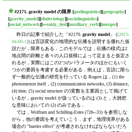
#2171. gravity model の限界
[
geolinguistics
][
geography
]
■
[
gravity_model
][
dialectology
][
sociolinguistics
]
[
social_network
][
weakly_tied
][
auxiliary_verb
][
merger
]
昨日の記事で紹介した「#2170.
gravity model
」 (
[2015-
04-06-1]
) は言語変化の地理的な伝播を説明する優れた仮
説だが，限界もある．このモデルでは，伝播の様式は2
地点間の距離と各々の人口規模によって定まると仮定さ
れるが，実際にはこの2つのパラメータのほかにもいく
つかの要因を考慮する必要がある．例えば，言語に限ら
ず一般的な伝播の研究を行っている Rogers は，(1) the
phenomenon itself，(2) communication networks, (3) distance,
(4) time, (5) social structure の5変数を主要因として掲げて
いるが，gravity model が扱っているのは (3) と，大雑把
な意味においての (2) のみである．
では，Wolfram and Schilling-Estes (726--33) を参照しな
がら，他の要因を考えていこう．まず，地理境界がある
場合の "barrier effect" が考慮されなければならないだろ