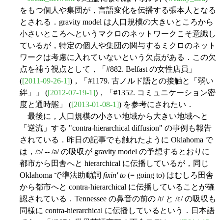
をもつ個人や集団が，言語変化を伝播する張本人となる
とされる．gravity model は人口規模の大きいところから
小さいところへというマクロのネットワークこそ意識し
ているが，特定の個人や集団の関与するミクロのネット
ワークは考慮に入れていないという欠点がある．この欠
点を補う視点として，「#882. Belfast の女性店員」
(
[2011-09-26-1]
)，「#1179. 古ノルド語との接触と「弱い
絆」」 (
[2012-07-19-1]
)，「#1352. コミュニケーション密
度と通時態」 (
[2013-01-08-1]
) を参考にされたい．
最後に，人口規模の小さい地域から大きい地域へと
「逆流」する "contra-hierarchical diffusion" の事例も報告
されている．昨日の記事でも触れたように Oklahoma で
は，/ɔ/ -- /a/ の吸収が gravity model の予想するとおりに
都市から田舎へと hierarchical に伝播しているが，同じ
Oklahoma で準法助動詞
fixin' to
(= going to) はむしろ田舎
から都市へと contra-hierarchical に伝播していることが確
認されている．Tennessee の鼻音の前の /ɪ/ と /ɛ/ の吸収も
同様に contra-hierarchical に伝播しているという．日本語