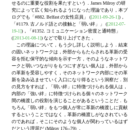
せるのに重要な役割を果たすという．James Milroy の研
究によって広く知られるようになった理論であり，本ブ
ログでも「#882. Belfast の女性店員」 (
[2011-09-26-1]
)，
「#1179. 古ノルド語との接触と「弱い絆」」 (
[2012-07-
19-1]
)，「#1352. コミュニケーション密度と通時態」
(
[2013-01-08-1]
) などで取り上げてきた．
この理論について，もう少し詳しく説明しよう．結束
の固いネットワークは，外部からもたらされる革新の受
容を拒む保守的な傾向を示す一方，そのようなネットワ
ークと弱いつながりをもつにすぎない個人は，外部から
の革新を受容しやすく，そのネットワーク内部にその革
新を染み込ませていく入口になり得るという洞察だ．別
の見方をすれば，「弱い絆」に特徴づけられる個人は，
内部の「強い絆」に特徴づけられる個々のネットワーク
間の橋渡しの役割を演じることがあるということだ．も
ちろん「弱い絆」をもつ個人が常に革新の橋渡しに貢献
するということではなく，革新の橋渡しがなされている
のであれば，そこにそのような個人が関わっているはず
だという理屈だ (Milroy 176--79) ．