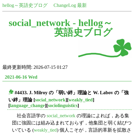
hellog～英語史ブログ
ChangeLog 最新
social_network -
hellog～
英語史ブログ
最終更新時間: 2026-07-15 01:27
2021-06-16 Wed
#4433. J. Milroy の「弱い絆」理論と W. Labov の「強
■
い絆」理論
[
social_network
][
weakly_tied
]
[
language_change
][
sociolinguistics
]
社会言語学の
social_network
の理論によれば，ある集
団に強固には組み込まれておらず，他集団と弱く結びつ
いている (
weakly_tied
) 個人こそが，言語的革新を拡散さ