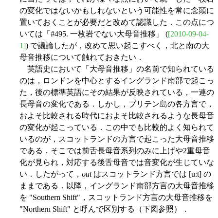
の変化ではないかもしれないという可能性を常に念頭に
置いておくことが必要だと改めて認識した．この点につ
いては「#495. 一枚岩でない大母音推移」 (
[2010-09-04-
1]
) で議論したが，改めて思い起こすべく，北と南の大
母音推移について触れておきたい．
英語史において「大母音推移」の名前で知られている
のは，ロンドンを中心とするイングランド南部で起こっ
た，後の標準英語にその結果が反映されている，一連の
長母音の変化である．しかし，ブリテン島の各方言で，
およそ比較される時代におよそ比較されるような長母音
の変化が起こっている．この中でも比較的よく知られて
いるのが，スコットランドの方言で起こった大母音推移
である．そこでは前舌長母音系列のみに上げや2重母音
化が見られ，対応する後舌母音では音変化が生じていな
い．したがって，
out
はスコットランド方言では [uːt] の
ままである．以降，イングランド南部方言の大母音推移
を "Southern Shift"，スコットランド方言の大母音推移を
"Northern Shift" と呼んで区別する（下図参照）．