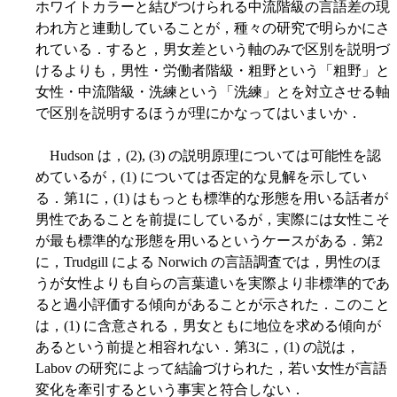
ホワイトカラーと結びつけられる中流階級の言語差の現
われ方と連動していることが，種々の研究で明らかにさ
れている．すると，男女差という軸のみで区別を説明づ
けるよりも，男性・労働者階級・粗野という「粗野」と
女性・中流階級・洗練という「洗練」とを対立させる軸
で区別を説明するほうが理にかなってはいまいか．
Hudson は，(2), (3) の説明原理については可能性を認
めているが，(1) については否定的な見解を示してい
る．第1に，(1) はもっとも標準的な形態を用いる話者が
男性であることを前提にしているが，実際には女性こそ
が最も標準的な形態を用いるというケースがある．第2
に，Trudgill による Norwich の言語調査では，男性のほ
うが女性よりも自らの言葉遣いを実際より非標準的であ
ると過小評価する傾向があることが示された．このこと
は，(1) に含意される，男女ともに地位を求める傾向が
あるという前提と相容れない．第3に，(1) の説は，
Labov の研究によって結論づけられた，若い女性が言語
変化を牽引するという事実と符合しない．