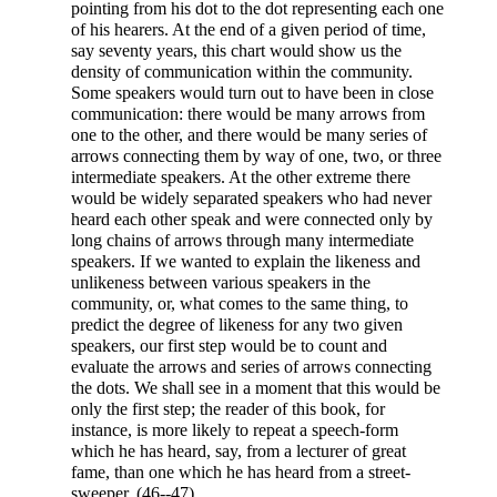
pointing from his dot to the dot representing each one
of his hearers. At the end of a given period of time,
say seventy years, this chart would show us the
density of communication within the community.
Some speakers would turn out to have been in close
communication: there would be many arrows from
one to the other, and there would be many series of
arrows connecting them by way of one, two, or three
intermediate speakers. At the other extreme there
would be
widely separated speakers who had never
heard each other speak and were connected only by
long chains of arrows through many intermediate
speakers. If we wanted to explain the likeness and
unlikeness between various speakers in the
community, or, what comes to the same thing, to
predict the degree of likeness for any two given
speakers, our first step would be to count and
evaluate the arrows and series of arrows connecting
the dots. We shall see in a moment that this would be
only the first step; the reader of this book, for
instance, is more likely to repeat a speech-form
which he has heard, say, from a lecturer of great
fame, than one which he has heard from a street-
sweeper. (46--47)