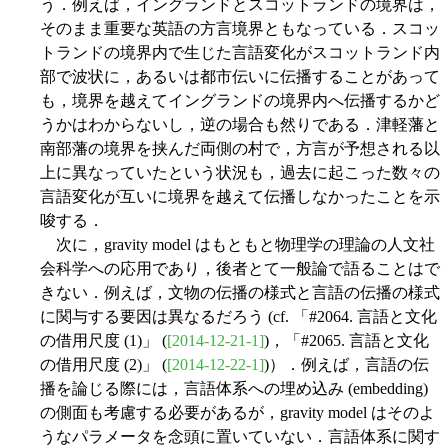
う．例えば，イングランドとスコットランドの境界は，
そのまま重要な英語の方言境界ともなっている．スコッ
トランドの境界内で生じた言語変化がスコットランド内
部で波状に，あるいは都市伝いに伝播することがあって
も，境界を越えてイングランドの境界内へ伝播するかど
うかはわからないし，逆の場合も然りである．津軽藩と
南部藩の境界を挟んだ両側の村で，方言が予想される以
上に異なっていたという状況も，過去に起こった数々の
言語変化が互いに境界を越えて伝播しなかったことを示
唆する．
次に，gravity model はもともと物理学の理論の人文社
会科学への応用であり，後者とて一般論で語ることはで
きない．例えば，文物の伝播の様式と言語の伝播の様式
に関与する要因は異なるだろう (cf. 「#2064. 言語と文化
の借用尺度 (1)」 (
[2014-12-21-1]
)，「#2065. 言語と文化
の借用尺度 (2)」 (
[2014-12-22-1]
)）．例えば，言語の伝
播を論じる際には，言語体系への埋め込み (embedding)
の側面も考慮する必要があるが，gravity model はそのよ
うなパラメータを念頭に置いていない．言語体系に関す