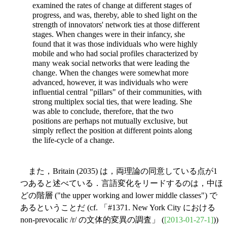
examined the rates of change at different stages of
progress, and was, thereby, able to shed light on the
strength of innovators' network ties at those different
stages. When changes were in their infancy, she
found that it was those individuals who were highly
mobile and who had social profiles characterized by
many weak social networks that were leading the
change. When the changes were somewhat more
advanced, however, it was individuals who were
influential central "pillars" of their communities, with
strong multiplex social ties, that were leading. She
was able to conclude, therefore, that the two
positions are perhaps not mutually exclusive, but
simply reflect the position at different points along
the life-cycle of a change.
また，Britain (2035) は，両理論の同意している点が1
つあると述べている．言語変化をリードするのは，中ほ
どの階層 ("the upper working and lower middle classes") で
あるということだ (cf. 「#1371. New York City における
non-prevocalic /r/ の文体的変異の調査」 (
[2013-01-27-1]
))