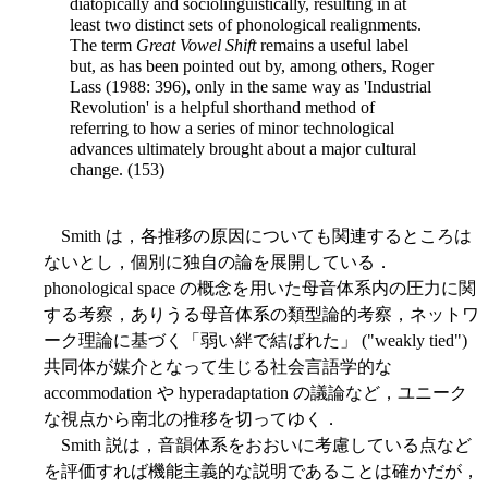
diatopically and sociolinguistically, resulting in at
least two distinct sets of phonological realignments.
The term
Great Vowel Shift
remains a useful label
but, as has been pointed out by, among others, Roger
Lass (1988: 396), only in the same way as 'Industrial
Revolution' is a helpful shorthand method of
referring to how a series of minor technological
advances ultimately brought about a major cultural
change. (153)
Smith は，各推移の原因についても関連するところは
ないとし，個別に独自の論を展開している．
phonological space の概念を用いた母音体系内の圧力に関
する考察，ありうる母音体系の類型論的考察，ネットワ
ーク理論に基づく「弱い絆で結ばれた」 ("weakly tied")
共同体が媒介となって生じる社会言語学的な
accommodation や hyperadaptation の議論など，ユニーク
な視点から南北の推移を切ってゆく．
Smith 説は，音韻体系をおおいに考慮している点など
を評価すれば機能主義的な説明であることは確かだが，