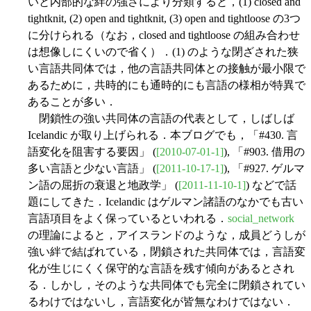
いと内部的な絆の強さにより分類すると，(1) closed and
tightknit, (2) open and tightknit, (3) open and tightloose の3つ
に分けられる（なお，closed and tightloose の組み合わせ
は想像しにくいので省く）．(1) のような閉ざされた狭
い言語共同体では，他の言語共同体との接触が最小限で
あるために，共時的にも通時的にも言語の様相が特異で
あることが多い．
閉鎖性の強い共同体の言語の代表として，しばしば
Icelandic が取り上げられる．本ブログでも，「#430. 言
語変化を阻害する要因」 (
[2010-07-01-1]
), 「#903. 借用の
多い言語と少ない言語」 (
[2011-10-17-1]
), 「#927. ゲルマ
ン語の屈折の衰退と地政学」 (
[2011-11-10-1]
) などで話
題にしてきた．Icelandic はゲルマン諸語のなかでも古い
言語項目をよく保っているといわれる．
social_network
の理論によると，アイスランドのような，成員どうしが
強い絆で結ばれている，閉鎖された共同体では，言語変
化が生じにくく保守的な言語を残す傾向があるとされ
る．しかし，そのような共同体でも完全に閉鎖されてい
るわけではないし，言語変化が皆無なわけではない．