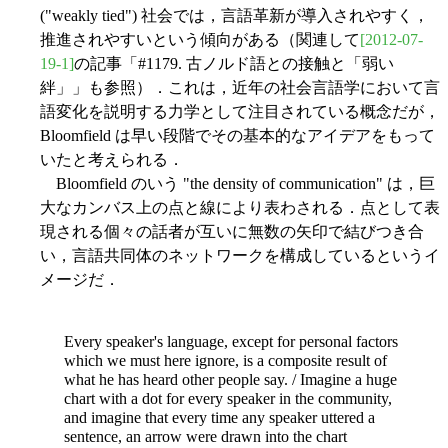
("weakly tied") 社会では，言語革新が導入されやすく，
推進されやすいという傾向がある（関連して
[2012-07-
19-1]
の記事「#1179. 古ノルド語との接触と「弱い
絆」」も参照）．これは，近年の社会言語学において言
語変化を説明する力学として注目されている概念だが，
Bloomfield は早い段階でその基本的なアイデアをもって
いたと考えられる．
Bloomfield のいう "the density of communication" は，巨
大なカンバス上の点と線により表わされる．点として表
現される個々の話者が互いに無数の矢印で結びつき合
い，言語共同体のネットワークを構成しているというイ
メージだ．
Every speaker's language, except for personal factors
which we must here ignore, is a composite result of
what he has heard other people say. / Imagine a huge
chart with a dot for every speaker in the community,
and imagine that every time any speaker uttered a
sentence, an arrow were drawn into the chart