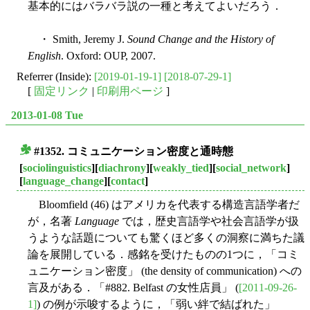
基本的にはバラバラ説の一種と考えてよいだろう．
・ Smith, Jeremy J.
Sound Change and the History of
English
. Oxford: OUP, 2007.
Referrer (Inside):
[2019-01-19-1]
[2018-07-29-1]
[
固定リンク
|
印刷用ページ
]
2013-01-08 Tue
#1352. コミュニケーション密度と通時態
■
[
sociolinguistics
][
diachrony
][
weakly_tied
][
social_network
]
[
language_change
][
contact
]
Bloomfield (46) はアメリカを代表する構造言語学者だ
が，名著
Language
では，歴史言語学や社会言語学が扱
うような話題についても驚くほど多くの洞察に満ちた議
論を展開している．感銘を受けたものの1つに，「コミ
ュニケーション密度」 (the density of communication) への
言及がある．「#882. Belfast の女性店員」 (
[2011-09-26-
1]
) の例が示唆するように，「弱い絆で結ばれた」