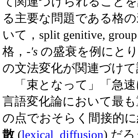
て関連づけられることを
る主要な問題である格の
いて，split genitive, group 
格，-
's
の盛衰を例にとり
の文法変化が関連づけて
「束となって」「急速に」と
言語変化論において最も
の点でおそらく間接的に
散
(
lexical_diffusion
) だ