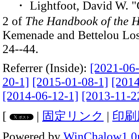
・ Lightfoot, David W. "
2 of
The Handbook of the Hi
Kemenade and Bettelou Los
24--44.
Referrer (Inside):
[2021-06-
20-1]
[2015-01-08-1]
[2014
[2014-06-12-1]
[2013-11-2
[
|
固定リンク
|
印刷
Powered by
WinChalow1.0