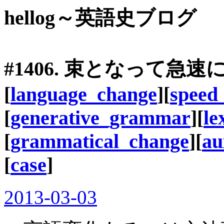
hellog～英語史ブログ
#1406. 束となって急
[
language_change
][
speed
[
generative_grammar
][
le
[
grammatical_change
][
au
[
case
]
2013-03-03