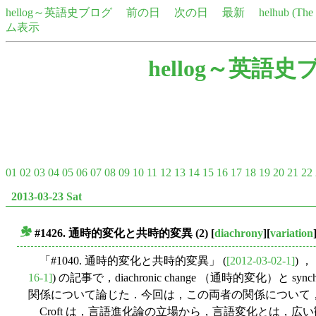
hellog～英語史ブログ
前の日
次の日
最新
helhub (Th
ム表示
hellog～英語史
01
02
03
04
05
06
07
08
09
10
11
12
13
14
15
16
17
18
19
20
21
22
2013-03-23 Sat
#1426. 通時的変化と共時的変異 (2)
[
diachrony
][
variation
■
「#1040. 通時的変化と共時的変異」 (
[2012-03-02-1]
) 
16-1]
) の記事で，diachronic change （通時的変化）と syn
関係について論じた．今回は，この両者の関係について，C
Croft は，言語進化論の立場から，言語変化とは，広