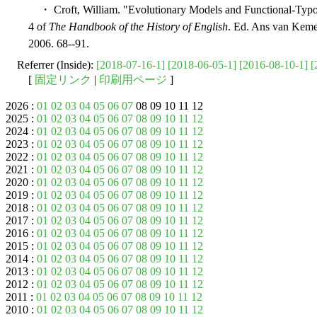
・ Croft, William. "Evolutionary Models and Functional-Typo
4 of
The Handbook of the History of English
. Ed. Ans van Keme
2006. 68--91.
Referrer (Inside):
[2018-07-16-1]
[2018-06-05-1]
[2016-08-10-1]
[
[
固定リンク
|
印刷用ページ
]
2026 :
01
02
03
04
05
06
07
08 09 10 11 12
2025 :
01
02
03
04
05
06
07
08
09
10
11
12
2024 :
01
02
03
04
05
06
07
08
09
10
11
12
2023 :
01
02
03
04
05
06
07
08
09
10
11
12
2022 :
01
02
03
04
05
06
07
08
09
10
11
12
2021 :
01
02
03
04
05
06
07
08
09
10
11
12
2020 :
01
02
03
04
05
06
07
08
09
10
11
12
2019 :
01
02
03
04
05
06
07
08
09
10
11
12
2018 :
01
02
03
04
05
06
07
08
09
10
11
12
2017 :
01
02
03
04
05
06
07
08
09
10
11
12
2016 :
01
02
03
04
05
06
07
08
09
10
11
12
2015 :
01
02
03
04
05
06
07
08
09
10
11
12
2014 :
01
02
03
04
05
06
07
08
09
10
11
12
2013 :
01
02
03
04
05
06
07
08
09
10
11
12
2012 :
01
02
03
04
05
06
07
08
09
10
11
12
2011 :
01
02
03
04
05
06
07
08
09
10
11
12
2010 :
01
02
03
04
05
06
07
08
09
10
11
12