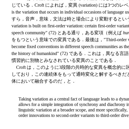
じている．Croft によれば，変異 (variation) には3つのレベルが
is the variation that occurs in individual occasions
すら，音声，意味，文法は時と場合により変動するという意味で
variation is built on first-order variation: certain first-order vari
speech community" (72) とある通り，ある変項（例えば
hun
をもつという意味での変異である．最後は，"Third-order variation is 
become fixed conventions in different speech communities as the
the history of humankind" (72) である．こ
慣習的に別物とみなされている変異のことである．
Croft は，このように3段階の共時的な変異を概念的
しており，この連続体をもって通時変化と解するべきだ
体において融合するのだ，と．
Taking variation as a central fact of language leads to a dy
allows for a simple integration of synchrony and diachrony 
linguistic variation at a broader scope, and more specifically, 
order innovations to second-order variants to third-order div