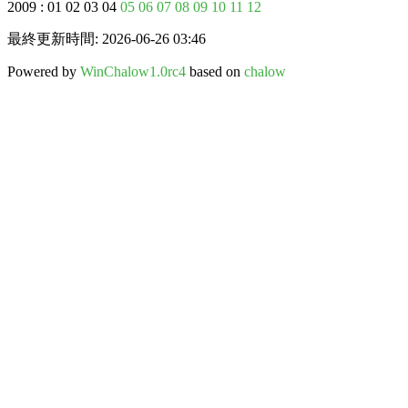
2009 : 01 02 03 04
05
06
07
08
09
10
11
12
最終更新時間: 2026-06-26 03:46
Powered by
WinChalow1.0rc4
based on
chalow