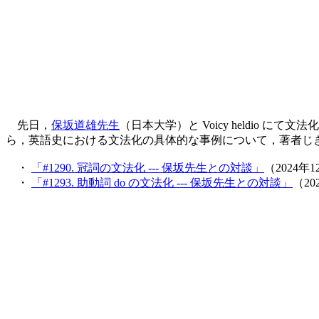
先日，
保坂道雄先生
（日本大学）と Voicy heldio
ら，英語史における文法化の具体的な事例について，著者じ
・
「#1290. 冠詞の文法化 --- 保坂先生との対談」
（2024年
・
「#1293. 助動詞 do の文法化 --- 保坂先生との対談」
（20