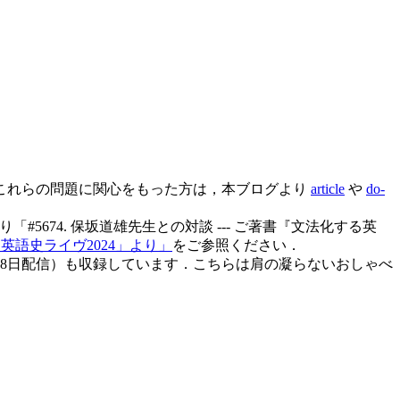
これらの問題に関心をもった方は，本ブログより
article
や
do-
5674. 保坂道雄先生との対談 --- ご著書『文法化する英
 「英語史ライヴ2024」より」
をご参照ください．
2月18日配信）も収録しています．こちらは肩の凝らないおしゃべ