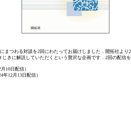
 にて文法化にまつわる対談を2回にわたってお届けしました．開拓社より
きじきに解説していただくという贅沢な企画です．2回の配信
12月10日配信）
24年12月13日配信）