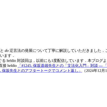
発と
do
迂言法の発展について丁寧に解説していただきました．
います．
ldio 対談回は，以前にも1度配信しています．本ブログより「#
 heldio
「#1245. 保坂道雄先生との「文法化入門」対談 ---
98. 保坂先生とのアフタートークでコメント返し」
（2024年1