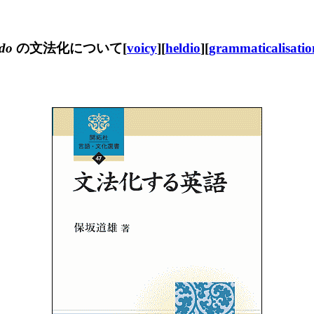
do
の文法化について[
voicy
][
heldio
][
grammaticalisatio