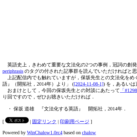
英語史上，きわめて重要な文法化の2つの事例，冠詞の創
periphrasis
のタグの付された記事群を読んでいただければと思
上記配信内でも触れていますが，保坂先生との文法化をめぐる he
語』（開拓社，2014年）より」 (
[2024-11-08-1]
) を，あるいは直接
おまけとして，今回の保坂先生との対談にあたって
「#12
り回ですので，ぜひお聴きいただければ．
・ 保坂 道雄 『文法化する英語』 開拓社，2014年．
[
|
固定リンク
|
印刷用ページ
]
Powered by
WinChalow1.0rc4
based on
chalow