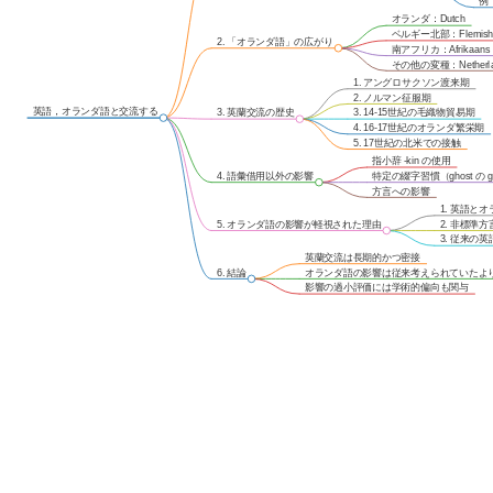
例：
オランダ：Dutch
ベルギー北部：Flemis
2. 「オランダ語」の広がり
南アフリカ：Afrikaans
その他の変種：Netherlan
1. アングロサクソン渡来期
2. ノルマン征服期
英語，オランダ語と交流する
3. 英蘭交流の歴史
3. 14-15世紀の毛織物貿易期
4. 16-17世紀のオランダ繁栄期
5. 17世紀の北米での接触
指小辞 -kin の使用
4. 語彙借用以外の影響
特定の綴字習慣（ghost の 
方言への影響
1. 英語と
5. オランダ語の影響が軽視された理由
2. 非標準
3. 従来の
英蘭交流は長期的かつ密接
6. 結論
オランダ語の影響は従来考えられていたよ
影響の過小評価には学術的偏向も関与