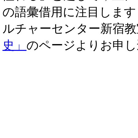
の語彙借用に注目します
ルチャーセンター新宿教
史」
のページよりお申し
・ 寺澤 芳雄（編集主
版 研究社，2024年．
Referrer (Inside):
[2025-03-
16-1]
[2025-02-06-1]
[2025