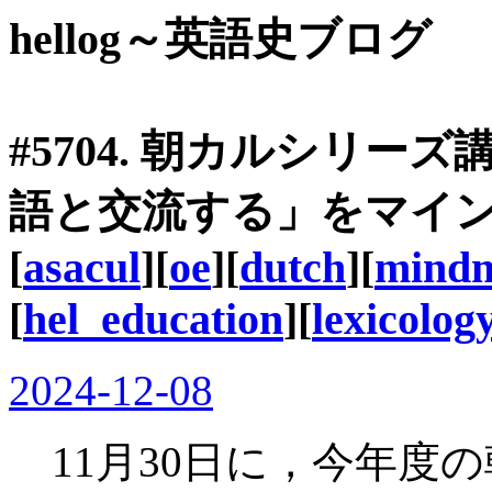
hellog～英語史ブログ
#5704. 朝カルシリ
語と交流する」をマイ
[
asacul
][
oe
][
dutch
][
mind
[
hel_education
][
lexicolog
2024-12-08
11月30日に，今年度