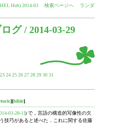
e HEL Hub)
2014-03
検索ページへ
ランダ
ブログ
/ 2014-03-29
23
24
25
26
27
28
29
30
31
etoric
][
bible
]
014-03-28-1]
) で，言語の構造的写像性の欠
) という技巧があると述べた．これに関する佐藤