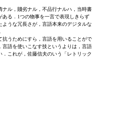
惰ナル，賤劣ナル，不品行ナルハ，当時書
がある．1つの物事を一言で表現しきらず
たような冗長さが，言語本来のデジタルな
．
て抗うためにすら，言語を用いることがで
，言語を使いこなす技というよりは，言語
い．これが，佐藤信夫のいう「レトリック