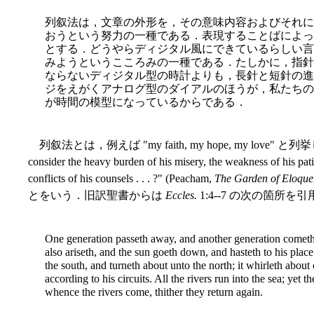
列叙法は，文章の外形を，その意味内容およびそれに
おうという努力の一種である．表現することばによっ
とする．どうやらディジタル風にできているらしい言
みようというこころみの一種である．たしかに，指針
ならないディジタル型の時計よりも，長針と短針の進
ジをえが
くアナログ型のダイアルのほうが，私たちの
が時間の模型になっているからである．
列叙法とは，例えば "my faith, my hope, my love" と列挙したり
consider the heavy burden of his misery, the weakness of his pati
conflicts of his counsels . . . ?" (Peacham,
The Garden of Eloque
とをいう．旧訳聖書からは
Eccles.
1:4--7 の次の箇所を
One generation passeth away, and another generation cometh: 
also ariseth, and the sun goeth down, and hasteth to his pla
the south, and turneth about unto the north; it whirleth about
according to his circuits. All the rivers run into the sea; yet th
whence the rivers come, thither they return again.