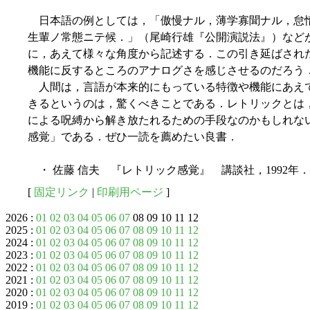
日本語の例としては，「傲慢ナル，薄学寡聞ナル，怠
生輩ノ常態ニテ候．」（尾崎行雄『公開演説法』）など
に，あえて様々な角度から記述する．この引き延ばされ
機能に反するところのアナログさを感じさせるのだろう
人間は，言語が本来的にもっている特徴や機能にあえ
きるというのは，驚くべきことである．レトリックとは
による呪縛から解き放たれるための手段なのかもしれな
感覚」である．ぜひ一読を薦めたい良書．
・ 佐藤 信夫 『レトリック感覚』 講談社，1992年．
[
固定リンク
|
印刷用ページ
]
2026 :
01
02
03
04
05
06
07
08 09 10 11 12
2025 :
01
02
03
04
05
06
07
08
09
10
11
12
2024 :
01
02
03
04
05
06
07
08
09
10
11
12
2023 :
01
02
03
04
05
06
07
08
09
10
11
12
2022 :
01
02
03
04
05
06
07
08
09
10
11
12
2021 :
01
02
03
04
05
06
07
08
09
10
11
12
2020 :
01
02
03
04
05
06
07
08
09
10
11
12
2019 :
01
02
03
04
05
06
07
08
09
10
11
12