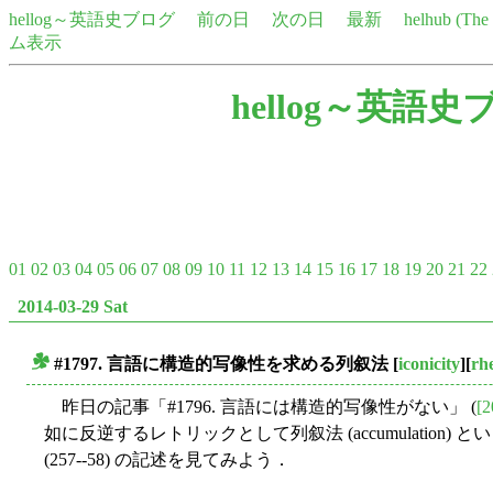
hellog～英語史ブログ
前の日
次の日
最新
helhub (Th
ム表示
hellog～英語史
01
02
03
04
05
06
07
08
09
10
11
12
13
14
15
16
17
18
19
20
21
22
2014-03-29 Sat
#1797. 言語に構造的写像性を求める列叙法
[
iconicity
][
rh
■
昨日の記事「#1796. 言語には構造的写像性がない」 (
[2
如に反逆するレトリックとして列叙法 (accumulation
(257--58) の記述を見てみよう．