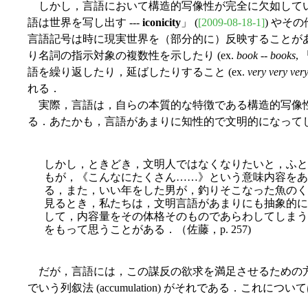
しかし，言語において構造的写像性が完全に欠如している
語は世界を写し出す ---
iconicity
」 (
[2009-08-18-1]
) やそ
言語記号は時に現実世界を（部分的に）反映することが
り名詞の指示対象の複数性を示したり (ex.
book
--
books
,
語を繰り返したり，延ばしたりすること (ex.
very very ver
れる．
実際，言語は，自らの本質的な特徴である構造的写像
る．あたかも，言語があまりに知性的で文明的になって
しかし，ときどき，文明人ではなくなりたいと，ふと
もが，《こんなにたくさん……》という意味内容をあ
る，また，いい年をした男が，釣りそこなった魚のく
見るとき，私たちは，文明言語があまりにも抽象的に
して，内容量をその体格そのものであらわしてしまう
をもって思うことがある．（佐藤，p. 257)
だが，言語には，この謀反の欲求を満足させるための
でいう列叙法 (accumulation) がそれである．これに