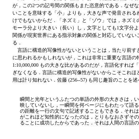
が，この2つの記号間の関係もまた恣意的である．なぜ
いことを意味する「小」よりも，大きな声で発音される
けでもないからだ．「ネズミ」と「ゾウ」では，ネズミ
モーラ分より大きい（長い）し，文字としても1文字分
関係が現実世界にある指示対象の関係と対応していない
る．
言語に構造的写像性がないということは，当たり前す
に思われるかもしれないが，これは非常に重要な言語の特徴である
1:10,000,000 もの大きな比があるのだが，言語化すれ
ぎなくなる．言語に構造的写像性がないからこそこれほ
用は計り知れない．佐藤 (256--57) も同じ趣旨のことを
瞬間と光年というふたつの単語の外形の大きさは，い
映していないし，一瞬間を何ページにもわたって語る
の距離を一行の文句で記述することもできる．それは
がこれほど知
性的になったのは，とりもなおさずその
ることに成功したからであった．それは人間の言語の