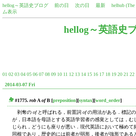
hellog～英語史ブログ
前の日
次の日
最新
helhub (Th
ム表示
hellog～英語史
01
02
03
04
05
06
07
08
09
10
11
12
13
14
15
16
17
18
19
20
21
22
2014-03-07 Fri
#1775.
rob
A
of
B
[
preposition
][
syntax
][
word_order
]
■
剥奪の
of
と呼ばれる，前置詞
of
の用法がある．標記の
が，日本語を母語とする英語学習者の感覚としては，む
じられ，どうにも座りが悪い．現代英語において極めて
同根であり，歴史的には前者が弱形，後者が強形である