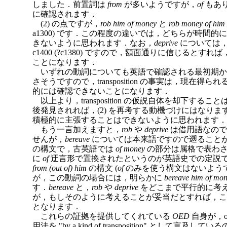
しました．前置詞は
from
が多いようですが，
of
もあり
に確認されます．
(2) の点ですが，
rob him of money
と
rob money of him
a1300) です．この程度の違いでは，どちらが時間
きないように思われます．なお，
deprive
については，
c1400 (?c1380) ですので，額面通りに信じるとすれば
ことになります．
いずれの動詞についても英語で確認される最初期か
さそうですので，transposition の事実は，現在
的には確認できないことになります．
以上より，transposition の仮説自体を却下す
後発見されれば，(2) を再考する動機づけにはなります）もの
積極的に主張することはできないように思われます．
もう一言加えますと，
rob
や
deprive
は借用語なので
せんが，
bereave
については本来語ですので遡ること
の構文で，古英語では
of money
の部分は属格で表わさ
に
of
迂言形で置換されたというのが英語史での定説です（Mu
from (out of) him
の構文 (
of
のみを使う構文はないようで
が，この動詞の場合には，明らかに
bereave him of mo
す．
bereave
と，
rob
や
deprive
をどこまで平行的に考
が，もしそのように考えることが妥当だとすれば，これ
となります．
これらの証拠を提供してくれている
OED
自身が，of
用法を "by a kind of transposition" とし