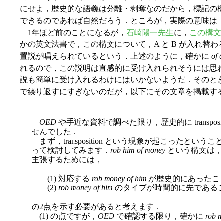
にせよ，歴史的な語義は分離・剥奪なのだから，標記の
できるのであれば自然だろう．ところが，実際の意味は
1年ほど前のことになるが，
石崎陽一先生
に，
この構文
かの英文法書で，この構文について，A と B が入れ替わる tr
置説が唱えられているという．上述のように，確かに
of
れるので，この説明は直感的に受け入れられそうには思
説も簡単に受け入れるわけにはいかないようだ．そのと
で繰り返すにすぎないのだが，以下にその文章を掲載す
OED
や手近な資料で調べた限り，歴史的に transpo
せんでした．
まず，transposition という現象が起こったとい
って検討してみます．
rob him of money
という構文は，tr
主張するためには，
(1) 対応する
rob money of him
が歴史的にあったこ
(2)
rob money of him
のタイプが時間的に先である
の2点を示す必要があると考えます．
(1) の点ですが，
OED
で確認する限り，確かに
rob 