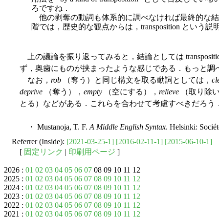
ろですね．
他の剥奪の動詞も体系的に調べなければ最終的な結
階では，歴史的な観点からは，transposition とい
上の議論を振り返ってみると，結論としては transposi
ず，奥歯にものが挟まったような感じである．もっと調
なお，
rob
（奪う）と同じ構文を取る動詞としては，
cl
deprive
（奪う），
empty
（空にする），
relieve
（取り除い
とる）などがある．これらを合わせて考慮すべきだろう
・ Mustanoja, T. F.
A Middle English Syntax
. Helsinki: Socié
Referrer (Inside):
[2021-03-25-1]
[2016-02-11-1]
[2015-06-10-1]
[
固定リンク
|
印刷用ページ
]
2026 :
01
02
03
04
05
06
07
08 09 10 11 12
2025 :
01
02
03
04
05
06
07
08
09
10
11
12
2024 :
01
02
03
04
05
06
07
08
09
10
11
12
2023 :
01
02
03
04
05
06
07
08
09
10
11
12
2022 :
01
02
03
04
05
06
07
08
09
10
11
12
2021 :
01
02
03
04
05
06
07
08
09
10
11
12