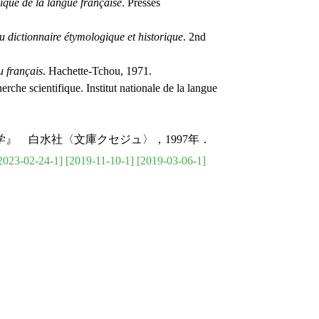
ique de la langue française
. Presses
 dictionnaire étymologique et historique
. 2nd
 français
. Hachette-Tchou, 1971.
che scientifique. Institut nationale de la langue
学』 白水社〈文庫クセジュ〉，1997年．
2023-02-24-1]
[2019-11-10-1]
[2019-03-06-1]