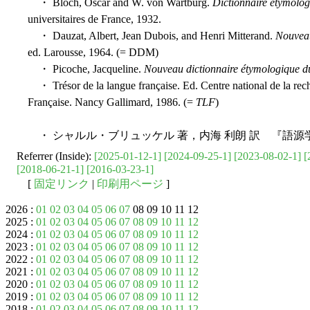
・ Bloch, Oscar and W. von Wartburg.
Dictionnaire étymolog
universitaires de France, 1932.
・ Dauzat, Albert, Jean Dubois, and Henri Mitterand.
Nouveau
ed. Larousse, 1964. (= DDM)
・ Picoche, Jacqueline.
Nouveau dictionnaire étymologique du
・ Trésor de la langue française. Ed. Centre national de la recher
Française. Nancy Gallimard, 1986. (=
TLF
)
・ シャルル・ブリュッケル 著，内海 利朗 訳 『語源
Referrer (Inside):
[2025-01-12-1]
[2024-09-25-1]
[2023-08-02-1]
[
[2018-06-21-1]
[2016-03-23-1]
[
固定リンク
|
印刷用ページ
]
2026 :
01
02
03
04
05
06
07
08 09 10 11 12
2025 :
01
02
03
04
05
06
07
08
09
10
11
12
2024 :
01
02
03
04
05
06
07
08
09
10
11
12
2023 :
01
02
03
04
05
06
07
08
09
10
11
12
2022 :
01
02
03
04
05
06
07
08
09
10
11
12
2021 :
01
02
03
04
05
06
07
08
09
10
11
12
2020 :
01
02
03
04
05
06
07
08
09
10
11
12
2019 :
01
02
03
04
05
06
07
08
09
10
11
12
2018 :
01
02
03
04
05
06
07
08
09
10
11
12