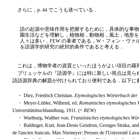
さらに，p. 44 でこうも述べている．
語の起源や意味作用を把握するために，具体的な事物
園生活などを理解し，植物相，動物相，風土，地形を
人々は多い．FEW の著者である，W・フォン・ヴァ
を語源学的研究の絶対的条件であると考える．
これは，博物学者の資質といったほうがよい項目の羅
ブリュッケルの『語源学』には特に新しい視点は見られ
語語源辞典の解題が付けられており便利である．以下に
・ Diez, Friedrich Christian.
Etymologisches Wörterbuch der
・ Meyer-Lübke, Wilheml, ed.
Romanisches etymologisches 
Universitätsbuchhandlung, 1911. (=
REW
)
・ Wartburg, Walther von.
Französisches etymologisches Wö
・ Baldinger, Kurt, Jean-Denis Gendron, Georges Straka, and 
de l'ancien francais. Max Niemeyer: Presses de l'Université Lava