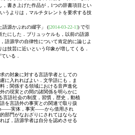
し，書き上げた作品が，1つの辞書項目とい
というよりは，マルチタレントを要求する技
た語源かぶれの綴字」 (
[2014-03-22-1]
) で引
新たにした．ブリュッケルも，以前の語源
ともに，語源学の自律性について肯定的に論じよ
りは技芸に近いという印象が増してくる．
挙げている．
求の対象に対する言語学者としての
慮に入れればよい．文学語にも，ま
料；関係する領域における音声進化
外の現実との間の諸関係を明らかに
．ある言語社会の制度，習慣，歴史，動植
語を言語外の事実との関連で取り扱
ien――実体，事実――から借用され
的部門がなおざりにされてはならな
れば，語源学者は自分を認めさせる