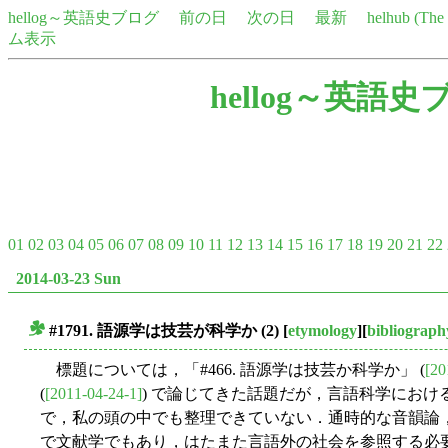
hellog～英語史ブログ
前の日
次の日
最新
helhub (Th
ム表示
hellog～英語史
01
02
03
04
05
06
07
08
09
10
11
12
13
14
15
16
17
18
19
20
21
22
2014-03-23 Sun
#1791. 語源学は技芸が科学か (2)
[
etymology
][
bibliograph
■
標題については，「#466. 語源学は技芸か科学か」 (
[20
(
[2011-04-24-1]
) で論じてきた話題だが，言語科学にお
で，私の頭の中でも整理できていない．通時的な音韻論
で文献学でもあり，はたまた言語外の社会を参照する必