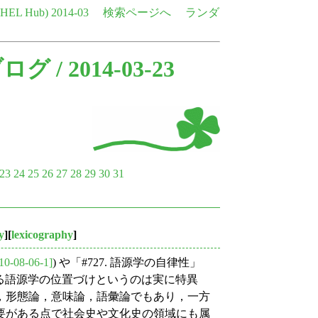
e HEL Hub)
2014-03
検索ページへ
ランダ
ブログ
/ 2014-03-23
23
24
25
26
27
28
29
30
31
y
][
lexicography
]
10-08-06-1]
) や「#727. 語源学の自律性」
ける語源学の位置づけというのは実に特異
，形態論，意味論，語彙論でもあり，一方
要がある点で社会史や文化史の領域にも属