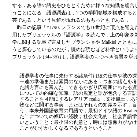
する．ある語の語史をひもとくために様々な知識を総合
うことになる．語源調査は，1つの学問領域を構成する
芸である，という見解が現れるのももっともである．
昨日の記事「#1790. フランスでも16世紀に頂点を迎え
用したブリュッケルの『語源学』を読んで，上の印象を
学に関する記事で言及したブランショや Malkiel と
うと腐心しているのだが，読めば読むほど科学というよ
ブリュッケル (34--35) は，語源学者のもつべき資質を
語源学者の仕事に先行する諸条件は彼の仕事や彼の探
一連の準備または素質のなかにある．つぎの諸点を考
た諸方言にも富んだ，できるかぎり広範囲にわたる資
についての的確な知識；語の規定と語が包含する言語
することを可能にするレアリア realia 〔文物風土
物などに関する事実，またはそれらの知識を示す．言
う，本来外国語教育の用語で，最初ドイツ語の Real
た〕についての幅広い経験；社会文化的，社会言語学
いということ；最小限の創意と，時には想像力が
なけ
ことがむずかしくなるであろうということ．