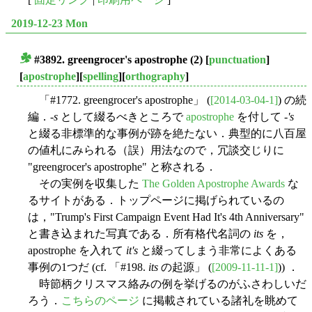
2019-12-23 Mon
#3892. greengrocer's apostrophe (2)
[
punctuation
]
■
[
apostrophe
][
spelling
][
orthography
]
「#1772. greengrocer's apostrophe」 (
[2014-03-04-1]
) の続
編．-
s
として綴るべきところで
apostrophe
を付して -
's
と綴る非標準的な事例が跡を絶たない．典型的に八百屋
の値札にみられる（誤）用法なので，冗談交じりに
"greengrocer's apostrophe" と称される．
その実例を収集した
The Golden Apostrophe Awards
な
るサイトがある．トップページに掲げられているの
は，"Trump's First Campaign Event Had It's 4th Anniversary"
と書き込まれた写真である．所有格代名詞の
its
を，
apostrophe を入れて
it's
と綴ってしまう非常によくある
事例の1つだ (cf. 「#198.
its
の起源」 (
[2009-11-11-1]
)) ．
時節柄クリスマス絡みの例を挙げるのがふさわしいだ
ろう．
こちらのページ
に掲載されている諸礼を眺めて