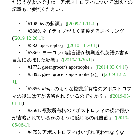
たほうがよいですね．アポストロフィについては以下の
記事もご参照ください．
・ 「#198.
its
の起源」 (
[2009-11-11-1]
)
・ 「#3889. ネイティブがよく間違えるスペリング」
(
[2019-12-20-1]
)
・ 「#582. apostrophe」 (
[2010-11-30-1]
)
・ 「#3869. ヨーロッパ諸言語が初期近代英語の書き
言葉に及ぼした影響」 (
[2019-11-30-1]
)
・ 「#1772. greengrocer's apostrophe」 (
[2014-03-04-1]
)
・ 「#3892. greengrocer's apostrophe (2)」 (
[2019-12-23-
1]
)
・ 「#3656.
kings'
のような複数所有格のアポストロフ
ィの後には何が省略されているのですか？」 (
[2019-05-
01-1]
)
・ 「#3661. 複数所有格のアポストロフィの後に何か
が省略されているかのように感じるのは自然」 (
[2019-
05-06-1]
)
・ 「#4755. アポストロフィはいずれ使われなくな