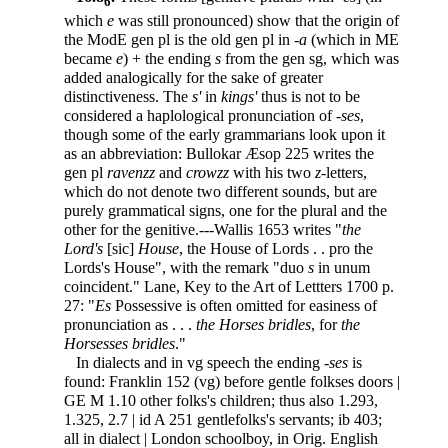
6
which
e
was still pronounced) show that the origin of
the ModE gen pl is the old gen pl in -
a
(which in ME
became
e
) + the ending
s
from the gen sg, which was
added analogically for the sake of greater
distinctiveness. The
s'
in
kings'
thus is not to be
considered a haplological pronunciation of -
ses
,
though some of the early grammarians look upon it
as an abbreviation: Bullokar Æsop 225 writes the
gen pl
ravenzz
and
crowzz
with his two
z
-letters,
which do not denote two different sounds, but are
purely grammatical signs, one for the plural and the
other for the genitive.---Wallis 1653 writes "
the
Lord's
[sic]
House
, the House of Lords . . pro the
Lords's House", with the remark "duo
s
in unum
coincident." Lane, Key to the Art of Lettters 1700 p.
27: "
Es
Possessive is often omitted for easiness of
pronunciation as . . .
the Horses bridles
, for
the
Horsesses bridles
."
In dialects and in vg speech the ending -
ses
is
found: Franklin 152 (vg) before gentle folkses doors |
GE M 1.10 other folks's children; thus also 1.293,
1.325, 2.7 | id A 251 gentlefolks's servants; ib 403;
all in dialect | London schoolboy, in Orig. English