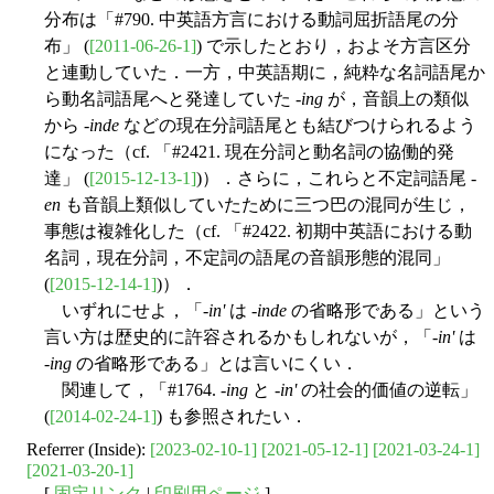
分布は「#790. 中英語方言における動詞屈折語尾の分
布」 (
[2011-06-26-1]
) で示したとおり，およそ方言区分
と連動していた．一方，中英語期に，純粋な名詞語尾か
ら動名詞語尾へと発達していた -
ing
が，音韻上の類似
から -
inde
などの現在分詞語尾とも結びつけられるよう
になった（cf. 「#2421. 現在分詞と動名詞の協働的発
達」 (
[2015-12-13-1]
)）．さらに，これらと不定詞語尾 -
en
も音韻上類似していたために三つ巴の混同が生じ，
事態は複雑化した（cf. 「#2422. 初期中英語における動
名詞，現在分詞，不定詞の語尾の音韻形態的混同」
(
[2015-12-14-1]
)）．
いずれにせよ，「-
in'
は -
inde
の省略形である」という
言い方は歴史的に許容されるかもしれないが，「-
in'
は
-
ing
の省略形である」とは言いにくい．
関連して，「#1764. -
ing
と -
in'
の社会的価値の逆転」
(
[2014-02-24-1]
) も参照されたい．
Referrer (Inside):
[2023-02-10-1]
[2021-05-12-1]
[2021-03-24-1]
[2021-03-20-1]
[
固定リンク
|
印刷用ページ
]