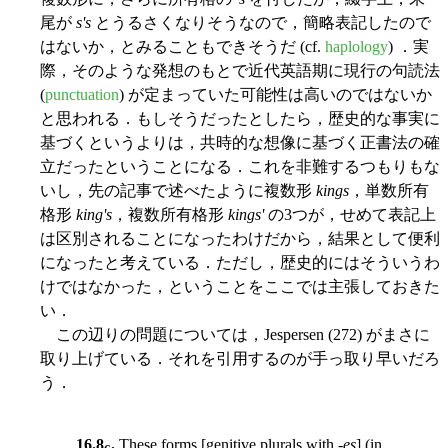
尾が
s's
とうるさくなりそうなので，簡略表記したので
はないか，とみることもできそうだ (cf.
haplology
) ．実
際，そのような発想のもとで近代英語期に現行の句読法
(
punctuation
) が定まっていた可能性は高いのではないか
と思われる．もしそうだったとしたら，歴史的な事実に
基づくというよりは，共時的な想像に基づく正書法の確
立だったということになる．これを非難するつもりもな
いし，先の記事で述べたように複数形
kings
，単数所有
格形
king's
，複数所有格形
kings'
の3つが，せめて表記上
は区別されることになったわけだから，結果として便利
になったと考えている．ただし，歴史的にはそういうわ
けではなかった，ということをここでは主張しておきた
い．
この辺りの問題については，Jespersen (272) がまさに
取り上げている．それを引用するのが手っ取り早いだろ
う．
16.8
.
These forms [genitive plurals with -
es
] (in