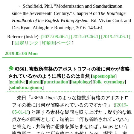
・ Scholfield, Phil. "Modernization and Standardization
since the Seventeenth Century." Chapter 9 of
The Routledge
Handbook of the English Writing System.
Ed. Vivian Cook and
Des Ryan. Abingdon: Routledge, 2016. 143--61.
Referrer (Inside):
[2022-08-06-1]
[2021-03-06-1]
[2019-12-06-1]
[
固定リンク
|
印刷用ページ
]
2019-05-06 Mon
#3661. 複数所有格のアポストロフィの後に何かが省略
■
されているかのように感じるのは自然
[
apostrophe
]
[
genitive
][
plural
][
punctuation
][
haplology
][
folk_etymology
]
[
sobokunagimon
]
先日「#3656.
kings'
のような複数所有格のアポストロ
フィの後には何が省略されているのですか？」 (
[2019-
05-01-1]
) と題する素朴な疑問を取り上げた．歴史的な観
点からの回答として，端的に「何も省略されていない」
と答えた．共時的に想像を膨らませれば，
kings
という
複数形に，さらに所有格の
's
を付したが，綴字上，末