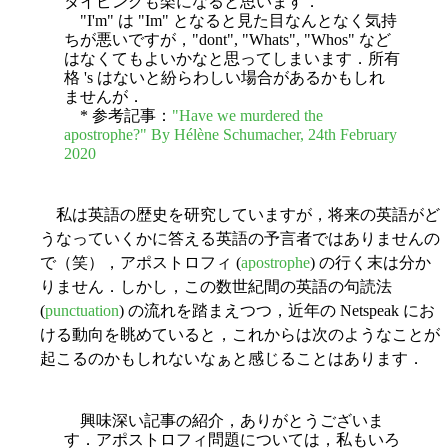
タイピングも楽になると思います．
"I'm" は "Im" となると見た目なんとなく気持
ちが悪いですが，"dont", "Whats", "Whos" など
はなくてもよいかなと思ってしまいます．所有
格 's はないと紛らわしい場合があるかもしれ
ませんが．
* 参考記事：
"Have we murdered the
apostrophe?" By Hélène Schumacher, 24th February
2020
私は英語の歴史を研究していますが，将来の英語がど
うなっていくかに答える英語の予言者ではありませんの
で（笑），アポストロフィ (
apostrophe
) の行く末は分か
りません．しかし，この数世紀間の英語の句読法
(
punctuation
) の流れを踏まえつつ，近年の Netspeak にお
ける動向を眺めていると，これからは次のようなことが
起こるのかもしれないなぁと感じることはあります．
興味深い記事の紹介，ありがとうございま
す．アポストロフィ問題については，私もいろ