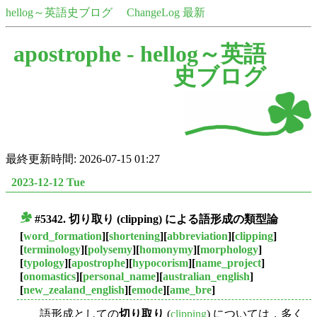
hellog～英語史ブログ
ChangeLog 最新
apostrophe -
hellog～英語
史ブログ
最終更新時間: 2026-07-15 01:27
2023-12-12 Tue
#5342.
切り取り
(clipping) による語形成の類型論
■
[
word_formation
][
shortening
][
abbreviation
][
clipping
]
[
terminology
][
polysemy
][
homonymy
][
morphology
]
[
typology
][
apostrophe
][
hypocorism
][
name_project
]
[
onomastics
][
personal_name
][
australian_english
]
[
new_zealand_english
][
emode
][
ame_bre
]
語形成としての
切り取り
(
clipping
) については，多く