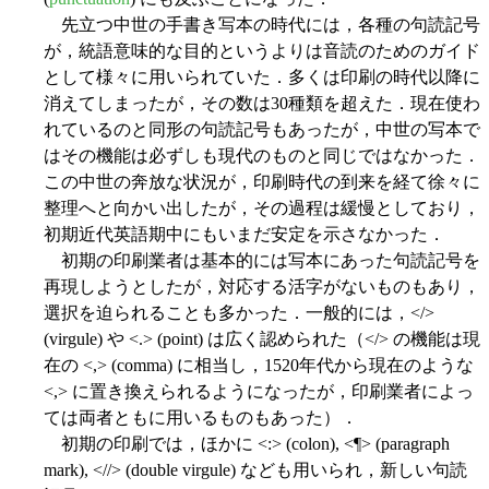
先立つ中世の手書き写本の時代には，各種の句読記号
が，統語意味的な目的というよりは音読のためのガイド
として様々に用いられていた．多くは印刷の時代以降に
消えてしまったが，その数は30種類を超えた．現在使わ
れているのと同形の句読記号もあったが，中世の写本で
はその機能は必ずしも現代のものと同じではなかった．
この中世の奔放な状況が，印刷時代の到来を経て徐々に
整理へと向かい出したが，その過程は緩慢としており，
初期近代英語期中にもいまだ安定を示さなかった．
初期の印刷業者は基本的には写本にあった句読記号を
再現しようとしたが，対応する活字がないものもあり，
選択を迫られることも多かった．一般的には，</>
(virgule) や <.> (point) は広く認められた（</> の機能は現
在の <,> (comma) に相当し，1520年代から現在のような
<,> に置き換えられるようになったが，印刷業者によっ
ては両者ともに用いるものもあった）．
初期の印刷では，ほかに <:> (colon), <¶> (paragraph
mark), <//> (double virgule) なども用いられ，新しい句読