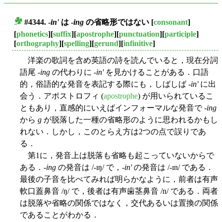
#4344. -
in'
は -
ing
の省略形ではない
[
consonant
]
■
[
phonetics
][
suffix
][
apostrophe
][
punctuation
][
participle
]
[
orthography
][
spelling
][
gerund
][
infinitive
]
洋楽の歌詞を含め英語の詩を読んでいると，現在分詞
語尾 -
ing
の代わりに -
in'
を見かけることがある．口語
的，俗語的な発音を表記する際にも，しばしば -
in'
に出
会う．アポストロフィ (
apostrophe
) が用いられているこ
ともあり，直感的にいえばインフォーマルな発音で -
ing
から
g
が脱落した一種の省略形のように思われるかもし
れない．しかし，このとらえ方は2つの点で誤りであ
る．
第1に，発音上は脱落も省略も起こっていないからで
ある．-
ing
の発音は /-ɪŋ/ で，-
in'
の発音は /-ɪn/ である．
最後の子音を比べてみれば明らかなように，前者は有声
軟口蓋鼻音 /ŋ/ で，後者は有声歯茎鼻音 /n/ である．両者
は脱落や省略の関係ではなく，交代あるいは置換の関係
であることがわかる．