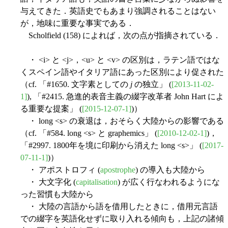
与えてきた．英語史でもあまり強調されることはない
が，地味に重要な事実である．
Scholfield (158) によれば，次の点が指摘されている．
・ <i> と <j>，<u> と <v> の区別は，ラテン語ではな
くスペイン語やイタリア語にあった区別により促された
（cf. 「#1650. 文字素としての
j
の独立」 (
[2013-11-02-
1]
), 「#2415. 急進的表音主義の綴字改革者 John Hart によ
る重要な提案」 (
[2015-12-07-1]
)）
・ long <s> の衰退は，おそらく大陸からの影響である
（cf. 「#584. long <s> と graphemics」 (
[2010-12-02-1]
)，
「#2997. 1800年を境に印刷から消えた long <s>」 (
[2017-
07-11-1]
)）
・ アポストロフィ (
apostrophe
) の導入も大陸から
・ 大文字化 (
capitalisation
) が広く行なわれるようにな
った習慣も大陸から
・ 大陸の言語から語を借用したときに，借用元言語
での綴字を英語化せずに取り入れる傾向も，上記の諸傾