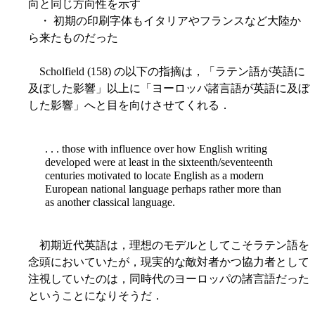
向と同じ方向性を示す
・ 初期の印刷字体もイタリアやフランスなど大陸か
ら来たものだった
Scholfield (158) の以下の指摘は，「ラテン語が英語に
及ぼした影響」以上に「ヨーロッパ諸言語が英語に及ぼ
した影響」へと目を向けさせてくれる．
. . . those with influence over how English writing
developed were at least in the sixteenth/seventeenth
centuries motivated to locate English as a modern
European national language perhaps rather more than
as another classical language.
初期近代英語は，理想のモデルとしてこそラテン語を
念頭においていたが，現実的な敵対者かつ協力者として
注視していたのは，同時代のヨーロッパの諸言語だった
ということになりそうだ．