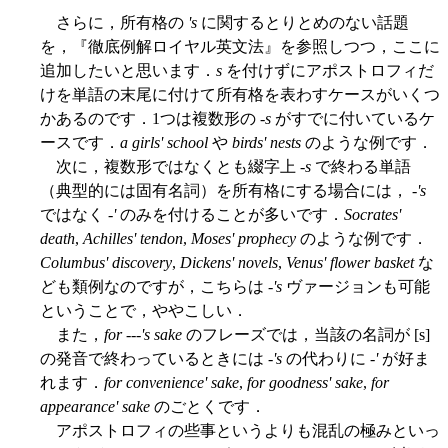
さらに，所有格の
's
に関するとりとめのない話題
を，『徹底例解ロイヤル英文法』を参照しつつ，ここに
追加したいと思います．
s
を付けずにアポストロフィだ
けを単語の末尾に付けて所有格を表わすケースがいくつ
かあるのです．1つは複数形の -
s
がすでに付いているケ
ースです．
a girls' school
や
birds' nests
のような例です．
次に，複数形ではなくとも綴字上 -
s
で終わる単語
（典型的には固有名詞）を所有格にする場合には， -
's
ではなく -
'
のみを付けることが多いです．
Socrates'
death
,
Achilles' tendon
,
Moses' prophecy
のような例です．
Columbus' discovery
,
Dickens' novels
,
Venus' flower basket
な
ども類例なのですが，こちらは -
's
ヴァージョンも可能
ということで，ややこしい．
また，
for ---'s sake
のフレーズでは，当該の名詞が [s]
の発音で終わっているときには -
's
の代わりに -
'
が好ま
れます．
for convenience' sake
,
for goodness' sake
,
for
appearance' sake
のごとくです．
アポストロフィの些事というよりも混乱の極みといっ