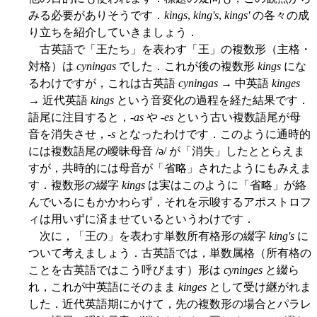
みる必要がありそうです．
kings
,
king's
,
kings'
の各々の成
り立ちを紹介していきましょう．
古英語で「王たち」を表わす「王」の複数形（主格・
対格）は
cyningas
でした．これが後の複数形
kings
にな
るわけですが，これは古英語
cyningas
→ 中英語
kinges
→ 近代英語
kings
という音変化の過程を経た結果です．
語尾に注目すると，-
as
や -
es
という古い複数語尾が母
音を消失させ，-
s
となったわけです．このように通時的
には複数語尾の曖昧母音 /ə/ が「消失」したととらえま
すが，共時的には母音が「省略」されたようにもみえま
す．複数形の綴字
kings
は実はこのように「省略」が絡
んでいるにもかかわらず，それを示唆するアポストロフ
ィは用いずに済ませているというわけです．
次に，「王の」を表わす単数所有格形の綴字
king's
に
ついて考えましょう．古英語では，単数属格（所有格の
ことを古英語ではこう呼びます）形は
cyninges
と綴ら
れ，これが中英語にそのまま
kinges
として受け継がれま
した．近代英語期にかけて，先の複数形の場合とパラレ