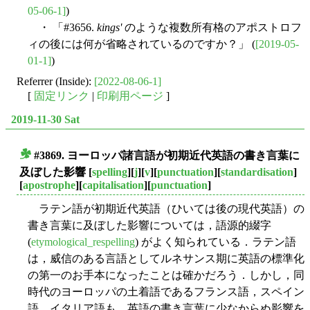
05-06-1]
)
・ 「#3656.
kings'
のような複数所有格のアポストロフ
ィの後には何が省略されているのですか？」 (
[2019-05-
01-1]
)
Referrer (Inside):
[2022-08-06-1]
[
固定リンク
|
印刷用ページ
]
2019-11-30 Sat
#3869. ヨーロッパ諸言語が初期近代英語の書き言葉に
■
及ぼした影響
[
spelling
][
j
][
v
][
punctuation
][
standardisation
]
[
apostrophe
][
capitalisation
][
punctuation
]
ラテン語が初期近代英語（ひいては後の現代英語）の
書き言葉に及ぼした影響については，語源的綴字
(
etymological_respelling
) がよく知られている．ラテン語
は，威信のある言語としてルネサンス期に英語の標準化
の第一のお手本になったことは確かだろう．しかし，同
時代のヨーロッパの土着語であるフランス語，スペイン
語，イタリア語も，英語の書き言葉に少なからぬ影響を