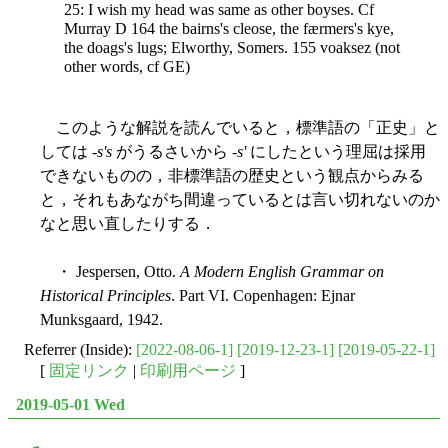
25: I wish my head was same as other boyses. Cf
Murray D 164 the bairns's cleose, the færmers's kye,
the doags's lugs; Elworthy, Somers. 155 voaksez (not
other words, cf GE)
このような解説を読んでいると，標準語の「正史」と
しては -
s's
がうるさいから -
s'
にしたという理屈は採用
できないものの，非標準語の歴史という観点からみる
と，それもあながち間違っているとは言い切れないのか
なと思い直したりする．
・ Jespersen, Otto.
A Modern English Grammar on
Historical Principles
. Part VI. Copenhagen: Ejnar
Munksgaard, 1942.
Referrer (Inside):
[2022-08-06-1]
[2019-12-23-1]
[2019-05-22-1]
[
固定リンク
|
印刷用ページ
]
2019-05-01 Wed