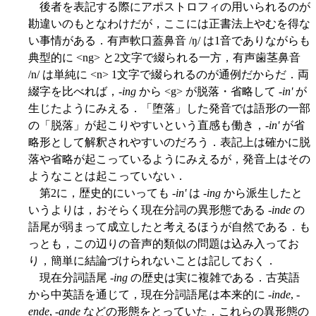
後者を表記する際にアポストロフィの用いられるのが
勘違いのもとなわけだが，ここには正書法上やむを得な
い事情がある．有声軟口蓋鼻音 /ŋ/ は1音でありながらも
典型的に <ng> と2文字で綴られる一方，有声歯茎鼻音
/n/ は単純に <n> 1文字で綴られるのが通例だからだ．両
綴字を比べれば，-
ing
から <g> が脱落・省略して -
in'
が
生じたようにみえる．「堕落」した発音では語形の一部
の「脱落」が起こりやすいという直感も働き，-
in'
が省
略形として解釈されやすいのだろう．表記上は確かに脱
落や省略が起こっているようにみえるが，発音上はその
ようなことは起こっていない．
第2に，歴史的にいっても -
in'
は -
ing
から派生したと
いうよりは，おそらく現在分詞の異形態である -
inde
の
語尾が弱まって成立したと考えるほうが自然である．も
っとも，この辺りの音声的類似の問題は込み入ってお
り，簡単に結論づけられないことは記しておく．
現在分詞語尾 -
ing
の歴史は実に複雑である．古英語
から中英語を通じて，現在分詞語尾は本来的に -
inde
, -
ende
, -
ande
などの形態をとっていた．これらの異形態の