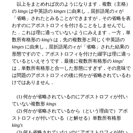
以上をまとめれば次のようになります．複数（主格）
の
kings
は中英語の
kinges
に由来し，屈折語尾の
e
が
「省略」されたとみることができますが，その省略を表
わすのにアポストロフィを付けることをしませんでし
た．これは理に適っていないようにみえます．一方，単
数所有格形の
king's
は，先の複数形と同じく中英語の
kinges
に由来し，屈折語尾の
e
が「省略」された結果の
形態ですので，アポストロフィを付けた綴字は理に適っ
ているといえそうです．最後に複数所有格形の
kings'
は，単数所有格形と合一した形態にすぎず，その意味で
は問題のアポストロフィの後に何かが省略されているわ
けではありません．
(1) 何かが省略されているのにアポストロフィが付い
ていない複数形
kings
(2) 何かが省略されているから（という理由で）アポ
ストロフィが付いている（と解せる）単数所有格形
king's
(3) 何も省略されていないのにアポストロフィが付い