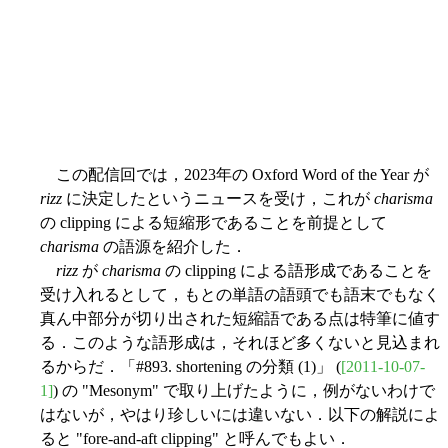
この配信回では，2023年の Oxford Word of the Year が
rizz
に決定したというニュースを受け，これが
charisma
の clipping による短縮形であることを前提として
charisma
の語源を紹介した．
rizz
が
charisma
の clipping による語形成であることを
受け入れるとして，もとの単語の語頭でも語末でもなく
真ん中部分が切り出された短縮語である点は特筆に値す
る．このような語形成は，それほど多くないと見込まれ
るからだ．「#893. shortening の分類 (1)」 (
[2011-10-07-
1]
) の "Mesonym" で取り上げたように，例がないわけで
はないが，やはり珍しいには違いない．以下の解説によ
ると "fore-and-aft clipping" と呼んでもよい．