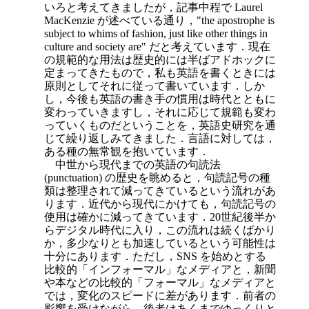
いろと考えてきましたが，記事中程で Laurel
MacKenzie が述べている通り，"the apostrophe is
subject to whims of fashion, just like other things in
culture and society are" だと考えています．現在
の規範的な用法は歴史的には半ばアドホックに
定まってきたもので，私も英語を書くときには
原則としてそれに従って書いています．しか
し，今後も英語の書き手の慣用は時代とともに
変わっていきますし，それに応じて規範も変わ
っていくものだということを，英語史研究を通
じて繰り返しみてきました．言語に対しては，
ある種の無常観を抱いています．
中世から現代までの英語の句読法
(punctuation) の歴史を眺めると，句読記号の種
類は整理されて減ってきているという流れがあ
ります．近代から現代にかけても，句読記号の
使用は確かに減ってきています．20世紀後半か
らデジタル時代に入り，この流れは続くばかり
か，多少なりとも加速しているという可能性は
十分にあります．ただし，SNS を始めとする
比較的「インフォーマル」なメディアと，新聞
や本などの比較的「フォーマル」なメディアと
では，変化のスピードに差があります．前者の
影響を受けながら，後者はあくまでゆっくりと