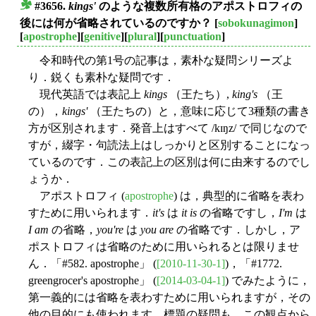
#3656.
kings'
のような複数所有格のアポストロフィの
■
後には何が省略されているのですか？
[
sobokunagimon
]
[
apostrophe
][
genitive
][
plural
][
punctuation
]
令和時代の第1号の記事は，素朴な疑問シリーズよ
り．鋭くも素朴な疑問です．
現代英語では表記上
kings
（王たち）,
king's
（王
の），
kings'
（王たちの）と，意味に応じて3種類の書き
方が区別されます．発音上はすべて /kɪŋz/ で同じなので
すが，綴字・句読法上はしっかりと区別することになっ
ているのです．この表記上の区別は何に由来するのでし
ょうか．
アポストロフィ (
apostrophe
) は，典型的に省略を表わ
すために用いられます．
it's
は
it is
の省略ですし，
I'm
は
I am
の省略，
you're
は
you are
の省略です．しかし，ア
ポストロフィは省略のために用いられるとは限りませ
ん．「#582. apostrophe」 (
[2010-11-30-1]
)，「#1772.
greengrocer's apostrophe」 (
[2014-03-04-1]
) でみたように，
第一義的には省略を表わすために用いられますが，その
他の目的にも使われます．標題の疑問も，この観点から