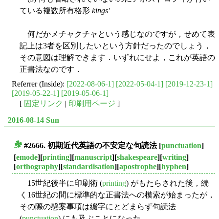
ている複数所有格形
kings'
何だかメチャクチャという感じなのですが，せめて表
記上は3者を区別したいという方針だったのでしょう，
その意図は理解できます．いずれにせよ，これが英語の
正書法なのです．
Referrer (Inside):
[2022-08-06-1]
[2022-05-04-1]
[2019-12-23-1]
[2019-05-22-1]
[2019-05-06-1]
[
固定リンク
|
印刷用ページ
]
2016-08-14 Sun
#2666. 初期近代英語の不安定な句読法
[
punctuation
]
■
[
emode
][
printing
][
manuscript
][
shakespeare
][
writing
]
[
orthography
][
standardisation
][
apostrophe
][
hyphen
]
15世紀後半に印刷術 (
printing
) がもたらされた後，続
く16世紀の間に標準的な正書法への模索が始まったが，
その際の懸案事項は綴字にとどまらず句読法
(
punctuation
) にも及ぶことになった．