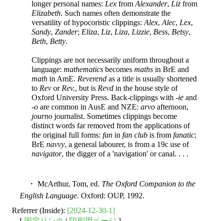
longer personal names:
Lex
from
Alexander
,
Liz
from
Elizabeth
. Such names often demonstrate the
versatility of hypocoristic clippings:
Alex
,
Alec
,
Lex
,
Sandy
,
Zander
;
Eliza
,
Liz
,
Liza
,
Lizzie
,
Bess
,
Betsy
,
Beth
,
Betty
.
Clippings are not necessarily uniform throughout a
language:
mathematics
becomes
maths
in BrE and
math
in AmE.
Reverend
as a title is usually shortened
to
Rev
or
Rev.
, but is
Revd
in the house style of
Oxford University Press. Back-clippings with -
ie
and
-
o
are common in AusE and NZE:
arvo
afternoon,
journo
journalist. Sometimes clippings become
distinct words
far removed from the applications of
the original full forms:
fan
in
fan club
is from
fanatic
;
BrE
navvy
, a general labourer, is from a 19c use of
navigator
, the digger of a 'navigation' or canal. . . .
・ McArthur, Tom, ed.
The Oxford Companion to the
English Language
. Oxford: OUP, 1992.
Referrer (Inside):
[2024-12-30-1]
[
固定リンク
|
印刷用ページ
]