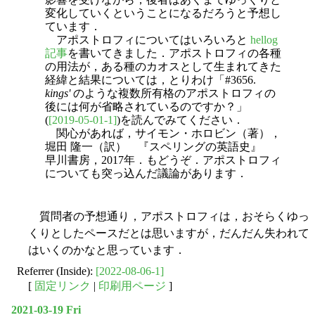
変化していくということになるだろうと予想し
ています．
アポストロフィについてはいろいろと
hellog
記事
を書いてきました．アポストロフィの各種
の用法が，ある種のカオスとして生まれてきた
経緯と結果については，とりわけ「#3656.
kings'
のような複数所有格のアポストロフィの
後には何が省略されているのですか？」
(
[2019-05-01-1]
)を読んでみてください．
関心があれば，サイモン・ホロビン（著），
堀田 隆一（訳） 『スペリングの英語史』
早川書房，2017年．もどうぞ．アポストロフィ
についても突っ込んだ議論があります．
質問者の予想通り，アポストロフィは，おそらくゆっ
くりとしたペースだとは思いますが，だんだん失われて
はいくのかなと思っています．
Referrer (Inside):
[2022-08-06-1]
[
固定リンク
|
印刷用ページ
]
2021-03-19 Fri