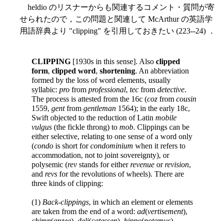
heldio のリスナーからも関連するコメント・質問が寄
せられたので，この問題と関連して McArthur の英語学
用語辞典より "clipping" を引用しておきたい (223--24) ．
CLIPPING
[1930s in this sense]. Also
clipped
form
,
clipped word
,
shortening
. An abbreviation
formed by the loss of word elements, usually
syllabic:
pro
from
professional
,
tec
from
detective
.
The process is attested from the 16c (
coz
from
cousin
1559,
gent
from
gentleman
1564); in the early 18c,
Swift objected to the reduction of Latin
mobile
vulgus
(the fickle throng) to
mob
. Clippings can be
either selective, relating to one sense of a word only
(
condo
is short for
condominium
when it refers to
accommodation, not to joint sovereignty), or
polysemic (
rev
stands for either
revenue
or
revision
,
and
revs
for the revolutions of wheels). There are
three kinds of clipping:
(1)
Back-clippings
, in which an element or elements
are taken from the end of a word:
ad
(
vertisement
),
chimp
(
anzee
),
deli
(
catessen
),
hippo
(
potamus
),