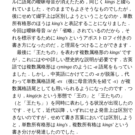
ルに語尾の曖昧母音が消えたため，同じく
kings
と綴ら
れていました．そのままでもよさそうなものでしたが，
後にせめて綴字上は区別しようということなのか，単数
所有格形のほうは
king's
と表記することになりました．
今回は曖昧母音 /ə/ が「省略」されているのだから，そ
れを標示するために
king's
というアポストロフィ付きの
書き方になったのだ，と理屈をつけることができます．
最後に「王たちの」を表わす複数属格形の
kings'
です
が，これにはやや詳しい歴史的な説明が必要です．古英
語では複数属格形は
cyninga
のように -
a
語尾をもってい
ました．しかし，中英語にかけてこの -
a
が脱落し，代
わって単数属格語尾 -
es
（後に母音消失を経て -
s
）が複
数属格語尾としても用いられるようになったのです．つ
まり，
king(e)s
という形態で「王の」と「王たちの」
（と「王たち」）を同時に表わしうる状況が出現したの
です．そして，近代以降，いずれにせよ発音上は区別で
きないのですが，せめて書き言葉においては区別しよう
と，単数所有格形は
king's
，複数所有格は
kings'
という
書き分けが発達したのでした．