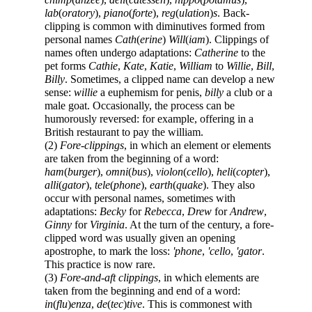
lab
(
oratory
),
piano
(
forte
),
reg
(
ulation
)
s
. Back-
clipping is common with diminutives formed from
personal names
Cath
(
erine
)
Will
(
iam
). Clippings of
names often undergo adaptations:
Catherine
to the
pet forms
Cathie
,
Kate
,
Katie
,
William
to
Willie
,
Bill
,
Billy
. Sometimes, a clipped name can develop a new
sense:
willie
a euphemism for penis,
billy
a club or a
male goat. Occasionally, the process can be
humorously reversed: for example, offering in a
British restaurant to pay the william.
(2)
Fore-clippings
, in which an element or elements
are taken from the beginning of a word:
ham
(
burger
),
omni
(
bus
),
violon
(
cello
),
heli
(
copter
),
alli
(
gator
),
tele
(
phone
),
earth
(
quake
). They also
occur with personal names, sometimes with
adaptations:
Becky
for
Rebecca
,
Drew
for
Andrew
,
Ginny
for
Virginia
. At the turn of the century, a fore-
clipped word was usually given an opening
apostrophe, to mark the loss:
'phone
,
'cello
,
'gator
.
This practice is now rare.
(3)
Fore-and-aft clippings
, in which elements are
taken from the beginning and end of a word:
in
(
flu
)
enza
,
de
(
tec
)
tive
. This is commonest with