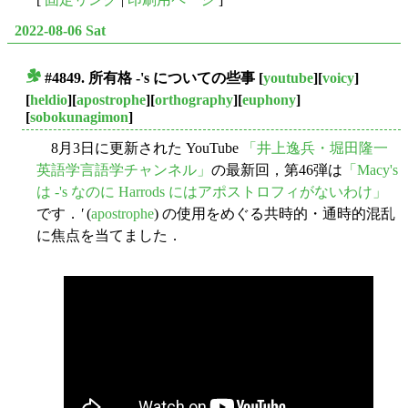
2022-08-06 Sat
#4849. 所有格 -'s についての些事
[
youtube
][
voicy
]
■
[
heldio
][
apostrophe
][
orthography
][
euphony
]
[
sobokunagimon
]
8月3日に更新された YouTube
「井上逸兵・堀田隆一
英語学言語学チャンネル」
の最新回，第46弾は
「Macy's
は -'s なのに Harrods にはアポストロフィがないわけ」
です．
'
(
apostrophe
) の使用をめぐる共時的・通時的混乱
に焦点を当てました．