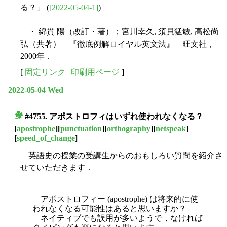
る？」 (
[2022-05-04-1]
)
・ 綿貫 陽（改訂・著）；宮川幸久, 須貝猛敏, 高松尚
弘（共著） 『徹底例解ロイヤル英文法』 旺文社，
2000年．
[
固定リンク
|
印刷用ページ
]
2022-05-04 Wed
#4755. アポストロフィはいずれ使われなくなる？
■
[
apostrophe
][
punctuation
][
orthography
][
netspeak
]
[
speed_of_change
]
英語史の授業の受講生からのおもしろい質問を紹介さ
せていただきます．
アポストロフィー (apostrophe) は将来的に使
われなくなる可能性はあると思いますか？
ネイティブでも誤用が多いようで，なければ