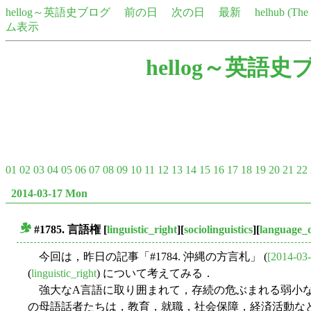
hellog～英語史ブログ
前の日
次の日
最新
helhub (Th
ム表示
hellog～英語史
01
02
03
04
05
06
07
08
09
10
11
12
13
14
15
16
17
18
19
20
21
22
2014-03-17 Mon
#1785.
言語権
[
linguistic_right
][
sociolinguistics
][
language_
■
今回は，昨日の記事「#1784. 沖縄の方言札」 (
[2014-03-
(
linguistic_right
) について考えてみる．
強大なA言語に取り囲まれて，存続の危ぶまれる弱小な
の母語話者たちは，教育，就職，社会保障，経済活動な