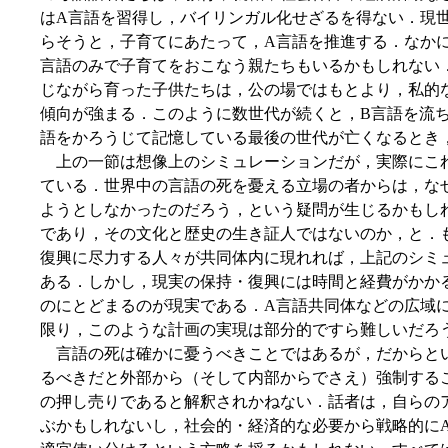
はA言語を習得し，バイリンガル化せざるを得ない．現
らそうと，子育てにあたって，A言語を推進する．なか
言語のみで子育てをおこなう親たちもいるかもしれない
じながら育った子供たちは，公の場ではもとより，私的
傾向が強まる．このように数世代が続くと，B言語を流
語をかろうじて記憶している最後の世代が亡くなるとき
上の一節は想像上のシミュレーションだが，実際にこ
ている．世界中の言語の死を憂える立場の者からは，な
ようとしなかったのだろう，という疑問が生じるかもし
であり，その文化と歴史の生き証人ではないのか，と．
復興に尽力する人々が共同体内に現れれば，上記のシミ
ある．しかし，現実の保持・復興には時間と経費がかか
のにとどまるのが現実である．A言語共同体などの広域
限り，このような計画の実現は部分的ですら難しいだろ
言語の死は確かに憂うべきことではあるが，だからとい
るべきだと外部から（そして内部からでさえ）強制する
の押し売りであると解釈されかねない．話者は，自らの
ぶかもしれないし，社会的・経済的な必要から戦略的に