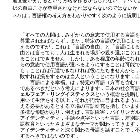
適宜使い分けるという方略を採るかもしれない．すべて
択の自由こそが尊重されなければならないのではないか．こ
-32) は，言語権の考え方をわかりやすく次のように説明
「すべての人間は，みずからの意志で使用する言語を
尊重されねばならず，また，特定の言語の使用によっ
えるのですが，これは「言語の自由」と「言語による
由とは言っても，人は生まれる場所や親を選ぶことは
ることはできません．しかし，ある程度の年齢になれ
らの意志で使用言語が選べるようにすることは可能で
も，ことばは伝達できなければ役にたちませんから，
敗すれば損をするのは当人ということになります．自
「言語による幸福」は，特定の言語（方言も含む）
であるべきだという考えによります．日本の社会言語
ェルフェア・リングイスティクス
という概念を提唱し
用いて生活をする以上，それが円滑に営まれるように
える必要があるとする立場の言語研究を指しています
多様な形態があり，例えば，言語障害，バイリンガル
アイデンティティ，手話や点字といった言語，差別語
語教育といったさまざまなテーマが関わってきます．
アイデンティティと深く関わる母語を話すことで，不
するべきではないのです．