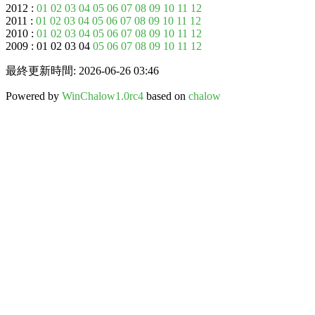
2012 :
01
02
03
04
05
06
07
08
09
10
11
12
2011 :
01
02
03
04
05
06
07
08
09
10
11
12
2010 :
01
02
03
04
05
06
07
08
09
10
11
12
2009 : 01 02 03 04
05
06
07
08
09
10
11
12
最終更新時間: 2026-06-26 03:46
Powered by
WinChalow1.0rc4
based on
chalow