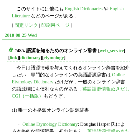
このサイトには他にも
English Dictionaries
や
English
Literature
などのページがある．
[
固定リンク
|
印刷用ページ
]
2010-08-25 Wed
#485. 語源を知るためのオンライン辞書
[
web_service
]
■
[
link
][
dictionary
][
etymology
]
今日は語源情報を与えてくれるオンライン辞書を紹介
したい．専門的なオンラインの英語語源辞書は
Online
Etymology Dictionary
だけだが，一般のオンライン辞書
の語源欄にも便利なものがある．
英語語源情報ぬきだし
CGI（一括版）
もどうぞ．
(1) 唯一の本格派オンライン語源辞書
・
Online Etymology Dictionary
: Douglas Harper 氏によ
る本格的な語源辞書．初出年あり．
英語語源情報ぬきだ