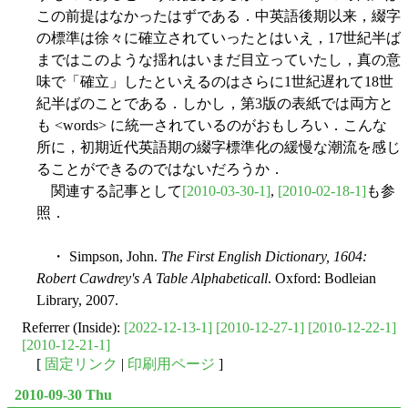
この前提はなかったはずである．中英語後期以来，綴字
の標準は徐々に確立されていったとはいえ，17世紀半ば
まではこのような揺れはいまだ目立っていたし，真の意
味で「確立」したといえるのはさらに1世紀遅れて18世
紀半ばのことである．しかし，第3版の表紙では両方と
も <words> に統一されているのがおもしろい．こんな
所に，初期近代英語期の綴字標準化の緩慢な潮流を感じ
ることができるのではないだろうか．
関連する記事として
[2010-03-30-1]
,
[2010-02-18-1]
も参
照．
・ Simpson, John.
The First English Dictionary, 1604:
Robert Cawdrey's A Table Alphabeticall
. Oxford: Bodleian
Library, 2007.
Referrer (Inside):
[2022-12-13-1]
[2010-12-27-1]
[2010-12-22-1]
[2010-12-21-1]
[
固定リンク
|
印刷用ページ
]
2010-09-30 Thu