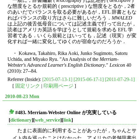
一般に，辞書編纂 ( lexicography ) は記述的 ( descriptive )
な態度をとるか規範的 ( prescriptive ) な態度をとるか，2者
のあいだでバランスを取る必要があるが，EFL 辞書ともな
ればバランスの取り方はさらに難しいだろう．
MWALED
は上記の後舌低母音については記述主義で打って出たが，
読者はアメリカ英語を学ぼうとして規範を求める EFL 学
習者である．いくら規範とはいっても，記述（現実）が変
化すれば一緒に変化してゆくのが宿命なのだろうか．
・ Kokawa, Takahiro, Rika Aoki, Junko Sugimoto, Satoru
Uchida, and Miyako Ryu. "An Analysis of the
Merriam-
Webster's Advanced Learner's English Dictionary
."
Lexicon
40
(2010): 27--84.
Referrer (Inside):
[2015-07-13-1]
[2015-06-17-1]
[2011-07-29-1]
[
固定リンク
|
印刷用ページ
]
2010-08-23 Mon
#483. Merriam-Webster Online が充実している
■
[
dictionary
][
web_service
][
link
]
たまに表面的に利用することがあったが，ちゃんとサ
イト内を巡ったことはなかった．アメリカの老舗辞書出