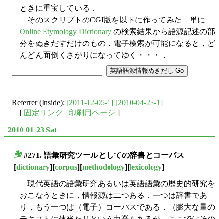
ときに重宝している．
そのスクリプトのCGI版を以下に作ってみた．単に
Online Etymology Dictionary
の検索結果から語源記述の部
分をぬきだすだけのもの．電子検索が可能になると，ど
んどん面倒くさがりになってゆく・・・．
Referrer (Inside):
[2011-12-05-1]
[2010-04-23-1]
[
固定リンク
|
印刷用ページ
]
2010-01-23 Sat
#271. 語彙研究ツールとしての辞書とコーパス
■
[
dictionary
][
corpus
][
methodology
][
lexicology
]
現代英語の語彙研究あるいは英語語彙の歴史的研究を
おこなうときに，情報源は二つある．一つは辞書であ
り，もう一つは（電子）コーパスである．（膨大な量の
テキストに体当たりという力業もあるが，ここではその