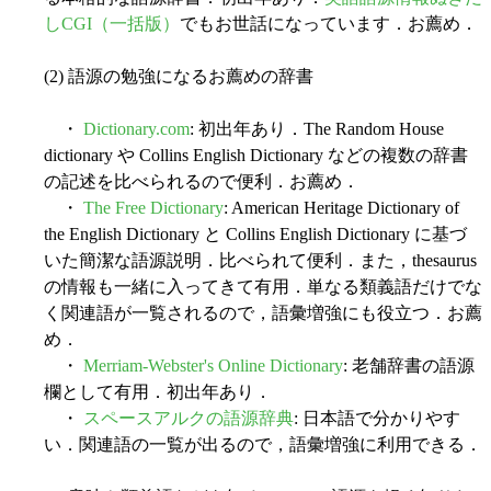
しCGI（一括版）
でもお世話になっています．お薦め．
(2) 語源の勉強になるお薦めの辞書
・
Dictionary.com
: 初出年あり．The Random House
dictionary や Collins English Dictionary などの複数の辞書
の記述を比べられるので便利．お薦め．
・
The Free Dictionary
: American Heritage Dictionary of
the English Dictionary と Collins English Dictionary に基づ
いた簡潔な語源説明．比べられて便利．また，thesaurus
の情報も一緒に入ってきて有用．単なる類義語だけでな
く関連語が一覧されるので，語彙増強にも役立つ．お薦
め．
・
Merriam-Webster's Online Dictionary
: 老舗辞書の語源
欄として有用．初出年あり．
・
スペースアルクの語源辞典
: 日本語で分かりやす
い．関連語の一覧が出るので，語彙増強に利用できる．