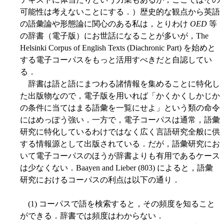
可能性は考えないことにする．）歴史的な観点から英語
の語彙論や形態論に関心のある私は，とりわけ
OED
等
の辞書（電子版）にお世話になることが多いが，The
Helsinki Corpus of English Texts (Diachronic Part) を始めと
する電子コーパスをもっと活用すべきだと自認してい
る．
辞書は語と語にまつわる諸情報を集めることに特化し
た出版物なので，電子版を用いれば「かくかくしかじか
の条件に当てはまる語彙を一覧にせよ」という類の命令
にはめっぽう強い．一方で，電子コーパスは通常，語彙
研究に特化しているわけではなく広く言語研究全般に供
する情報源として出版されている．だが，語彙研究にお
いて電子コーパスのほうが辞書よりも有用であるケース
は少なくない．Baayen and Lieber (803) によると，語彙
研究におけるコーパスの利点は以下の通り．
(1) コーパスで語を検索すると，その頻度を知ること
ができる．辞書では頻度はわからない．