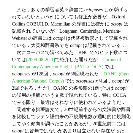
また，多くの学習者英々辞書に
octopuses
しか挙げら
れていないという件についても修正が必要だ．Oxford,
Collins COBUILD, Macmillan の辞書には確かに
octopi
は
記載されていないが，Longman, Cambridge, Merriam-
Webster の辞書には
octopi
は代替複数形として記載され
ている．大英和辞書系でも
octopi
は記載されている．
次にコーパスで調べてみた．BNC でのヒット数につ
いては
[2009-08-26-1]
で紹介した通りだが，
Corpus of
Contemporary American English (BYU-COCA)
では
octopuses
が128回，
octopi
が36回現われた．
OANC (Open
American National Corpus)
では
octopuses
が4回，
octopi
が
2回である．ただし OANC の各形態の1例ずつは
octopi
の誤用の指摘という文脈で現われている．特に COCA
でみる限り，最近はそれなりに使われているようだ．
関連する拙著論文で，20世紀前半からの文法書や辞書
を比較してラテン語由来の不規則複数が通時的に規則化
してゆく傾向を調べたことがあるが，20世紀前半には
octopi
は皆無ではないがあまり目立たない存在だった．