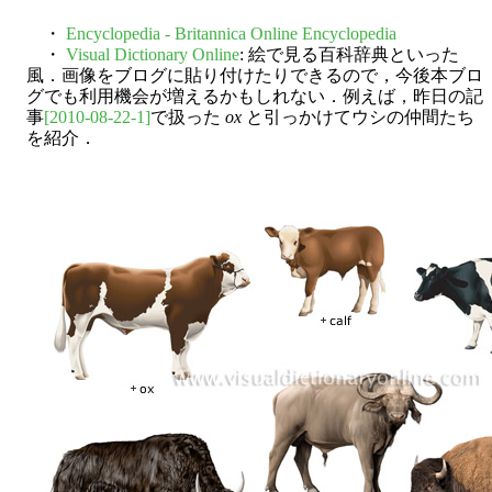
・
Encyclopedia - Britannica Online Encyclopedia
・
Visual Dictionary Online
: 絵で見る百科辞典といった
風．画像をブログに貼り付けたりできるので，今後本ブロ
グでも利用機会が増えるかもしれない．例えば，昨日の記
事
[2010-08-22-1]
で扱った
ox
と引っかけてウシの仲間たち
を紹介．