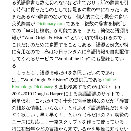
る英語辞書も数え切れないほど出ており，紙の辞書を引
く時代に育ったものとしては驚きの世の中になった．あ
またあるWeb辞書のなかでも，個人的に使う機会の多い
英英辞書が
Dictionary.com
である．複数の辞書を横断し
ての「串刺し検索」が可能である．また，簡便な語源情
報が "Word Origin & History" という項で得られるので，
これだけのために参照することもある．語源と例文が特
に有用なので，私は毎日ランダムに単語情報を自動配信
してくれるサービス "Word of the Day" にも登録してい
る．
もっとも，語源情報だけを参照したいのであれ
ば，"Word Origin & History" の提供元である
Online
Etymology Dictionary
を直接検索するのがはやい．(c)
2001-2010 Douglas Harper による英語語源のサイトで，
簡単便利．これだけでも十分に簡単便利なのだが「辞書
の雑多な情報はいらない，とりあえず語源情報だけを今
すぐ欲しい，早く早く！」という（私だけの？）喫緊の
ニーズに対応し，一発スクリプトを作って使っている．
特に初出年やどの言語から来ているかを即座に知りたい