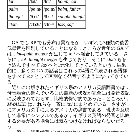
lot
/lɑt/
/lɒt/
bomb
,
cot
palm
/pɑːm/
/pɑːm/
balm
,
father
thought
/θɔːt/
/θɔːt/
caught
,
taught
cloth
/clɔːθ/
/clɒθ/
loss
,
soft
GA でも RP でも分布は異なるが，いずれも3種類の後舌
低母音を区別していることになる．ところが近年の GA で
は，
lot
--
palm
merger が生じて /ɑː/ へ融合してきている．さ
らに，
lot
--
thought
merger も生じており，そこに
cloth
も巻
き込んですべて /ɑː/ へと1元化してきているという．結果
的に，多くの GA の話者はこれらの4語に代表される語群
をすべて /ɑː/ として区別なく発音するようになってきてい
る．
近年に出版されたイギリス系のアメリカ英語辞書では，
母音融合の進んでいるこの最新の状況が完全には発音表記
に反映されておらず，比較的保守的であった．ところが，
MWALED
はこれらを一斉に /ɑː/ にまとめている．さすが
にアメリカの手によるアメリカの辞書である．現状を反映
して非常にシンプルであるが，イギリス英語の発音と比較
する必要がある場合には気をつけなければならないだろ
う．