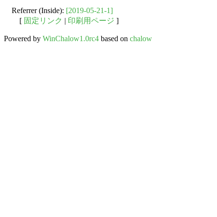
Referrer (Inside):
[2019-05-21-1]
[
固定リンク
|
印刷用ページ
]
Powered by
WinChalow1.0rc4
based on
chalow