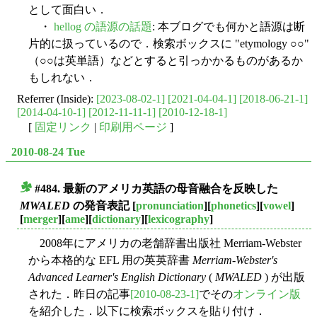
として面白い．
・
hellog の語源の話題
: 本ブログでも何かと語源は断
片的に扱っているので．検索ボックスに "etymology ○○"
（○○は英単語）などとすると引っかかるものがあるか
もしれない．
Referrer (Inside):
[2023-08-02-1]
[2021-04-04-1]
[2018-06-21-1]
[2014-04-10-1]
[2012-11-11-1]
[2010-12-18-1]
[
固定リンク
|
印刷用ページ
]
2010-08-24 Tue
#484. 最新のアメリカ英語の母音融合を反映した
■
MWALED
の発音表記
[
pronunciation
][
phonetics
][
vowel
]
[
merger
][
ame
][
dictionary
][
lexicography
]
2008年にアメリカの老舗辞書出版社 Merriam-Webster
から本格的な EFL 用の英英辞書
Merriam-Webster's
Advanced Learner's English Dictionary
(
MWALED
) が出版
された．昨日の記事
[2010-08-23-1]
でその
オンライン版
を紹介した．以下に検索ボックスを貼り付け．