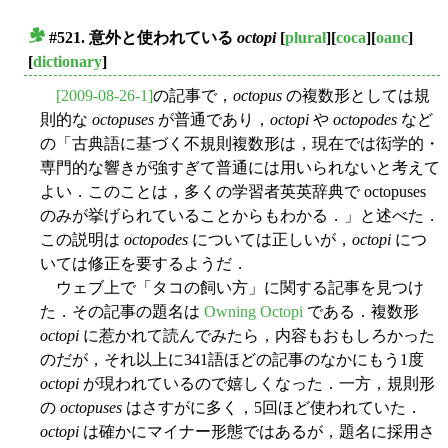
#521. 意外と使われている
octopi
[
plural
][
coca
][
oanc
]
■
[
dictionary
]
[2009-08-26-1]
の記事で，
octopus
の複数形としては規
則的な
octopuses
が普通であり，
octopi
や
octopodes
など
の「古典語に基づく不規則複数形は，現在では衒学的・
専門的な響きが強すぎて普通には用いられないと考えて
よい．このことは，多くの学習者英英辞典で octopuses
のみが挙げられていることからもわかる．」と述べた．
この説明は
octopodes
については正しいが，
octopi
につ
いては修正を要するようだ．
ウェブ上で「タコの飼い方」に関する記事を見つけ
た．その記事の題名は
Owning Octopi
である．複数形
octopi
に惹かれて読んでみたら，内容もおもしろかった
のだが，それ以上に341語ほどの記事のなかにもう1度
octopi
が現われているので嬉しくなった．一方，規則形
の
octopuses
はさすがに多く，5回ほど使われていた．
octopi
は確かにマイナー形態ではあるが，題名に採用さ