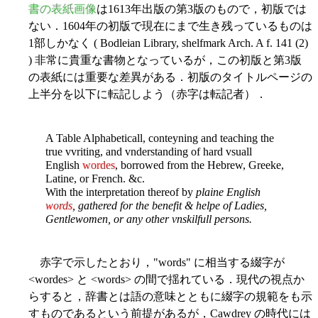
書の表紙画像
は1613年出版の第3版のもので，初版では
ない．1604年の初版で現在にまで生き残っているものは
1部しかなく ( Bodleian Library, shelfmark Arch. A f. 141 (2)
) 非常に貴重な書物となっているが，この初版と第3版
の表紙には重要な差異がある．初版のタイトルページの
上半分を以下に転記しよう（赤字は転記者）．
A Table Alphabeticall, conteyning and teaching the
true vvriting, and vnderstanding of hard vsuall
English
wordes
, borrowed from the Hebrew, Greeke,
Latine, or French. &c.
With the interpretation thereof by
plaine English
words
, gathered for the benefit & helpe of Ladies,
Gentlewomen, or any other vnskilfull persons.
赤字で示したとおり，"words" に相当する綴字が
<wordes> と <words> の間で揺れている．現代の視点か
らすると，辞書とは語の意味とともに綴字の規範をも示
すものであるという前提があるが，Cawdrey の時代には