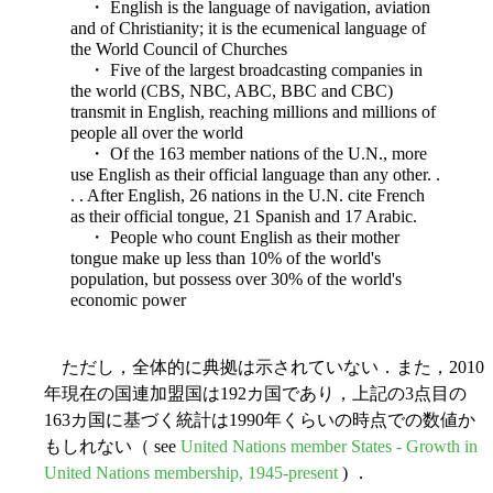
・ English is the language of navigation, aviation
and of Christianity; it is the ecumenical language of
the World Council of Churches
・ Five of the largest broadcasting companies in
the world (CBS, NBC, ABC, BBC and CBC)
transmit in English, reaching millions and millions of
people all over the world
・ Of the 163 member nations of the U.N., more
use English as their official language than any other. .
. . After English, 26 nations in the U.N. cite French
as their official tongue, 21 Spanish and 17 Arabic.
・ People who count English as their mother
tongue make up less than 10% of the world's
population, but possess over 30% of the world's
economic power
ただし，全体的に典拠は示されていない．また，2010
年現在の国連加盟国は192カ国であり，上記の3点目の
163カ国に基づく統計は1990年くらいの時点での数値か
もしれない（ see
United Nations member States - Growth in
United Nations membership, 1945-present
) ．