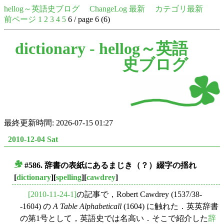
hellog～英語史ブログ
ChangeLog 最新
カテゴリ最新
前ページ
1
2
3
4
5
6 / page 6 (6)
dictionary -
hellog～英語
史ブログ
最終更新時間: 2026-07-15 01:27
2010-12-04 Sat
#586. 辞書の表紙にあるまじき（？）綴字の揺れ
■
[
dictionary
][
spelling
][
cawdrey
]
[2010-11-24-1]
の記事で，Robert Cawdrey (1537/38-
-1604) の
A Table Alphabeticall
(1604) に触れた．英英辞書
の第1号として，英語史では名高い．そこで紹介した
辞