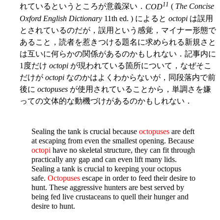
11
れているというところが意義深い．
COD
(
The Concise
Oxford English Dictionary
11th ed. ) によると
octopi
は誤用
とされているのだが，誤用という感覚，マイナー形態で
あること，読者を惹きつける題名に求められる新規さと
は互いに何らかの関係があるのかもしれない．記事内に
1度だけ
octopi
が現われている箇所について，なぜそこ
だけが
octopi
なのかはよくわからないが，同段落内で前
後に
octopuses
が使用されていることから，単調さを嫌
っての文体的な動機づけがあるのかもしれない．
Sealing the tank is crucial because
octopuses
are deft
at escaping from even the smallest opening. Because
octopi
have no skeletal structure, they can fit through
practically any gap and can even lift many lids.
Sealing a tank is crucial to keeping your octopus
safe.
Octopuses
escape in order to feed their desire to
hunt. These aggressive hunters are best served by
being fed live crustaceans to quell their hunger and
desire to hunt.