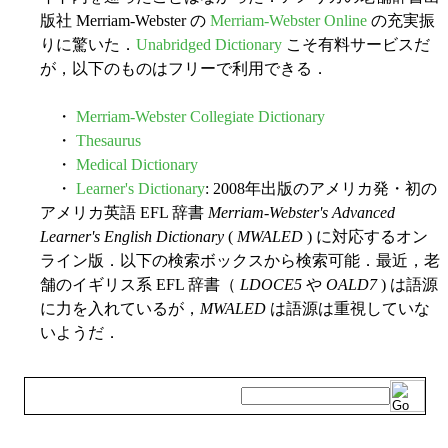
版社 Merriam-Webster の
Merriam-Webster Online
の充実振
りに驚いた．
Unabridged Dictionary
こそ有料サービスだ
が，以下のものはフリーで利用できる．
・
Merriam-Webster Collegiate Dictionary
・
Thesaurus
・
Medical Dictionary
・
Learner's Dictionary
: 2008年出版のアメリカ発・初の
アメリカ英語 EFL 辞書
Merriam-Webster's Advanced
Learner's English Dictionary
(
MWALED
) に対応するオン
ライン版．以下の検索ボックスから検索可能．最近，老
舗のイギリス系 EFL 辞書（
LDOCE5
や
OALD7
) は語源
に力を入れているが，
MWALED
は語源は重視していな
いようだ．