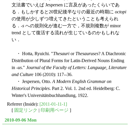
文法書でいえば Jespersen に言及があったくらいであ
る．もしかすると20世紀後半なりの最近の時期に
octopi
の使用が少しずつ増えてきたということも考えられ
る．-
s
への規則化が進む一方で，不規則複数が minor
trend として復活する流れが生じているのかもしれな
い．
・ Hotta, Ryuichi. "
Thesauri
or
Thesauruses
? A Diachronic
Distribution of Plural Forms for Latin-Derived Nouns Ending
in -
us
."
Journal of the Faculty of Letters: Language, Literature
and Culture
106 (2010): 117--36.
・ Jespersen, Otto.
A Modern English Grammar on
Historical Principles
. Part 2. Vol. 1. 2nd ed. Heidelberg: C.
Winter's Universitätsbuchhandlung, 1922.
Referrer (Inside):
[2011-01-11-1]
[
固定リンク
|
印刷用ページ
]
2010-09-06 Mon