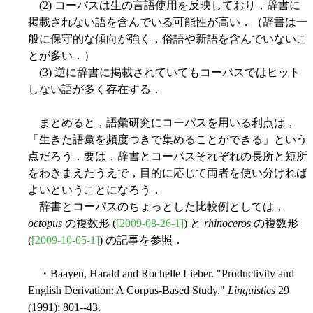
(2) コーパスは生の言語使用を反映しており，辞書に
掲載されない語を含んでいる可能性が高い．（辞書は一
般に保守的な傾向が強く，俗語や新語を含んでいないこ
とが多い．）
(3) 逆に辞書に掲載されていてもコーパスではヒット
しない語が多く存在する．
まとめると，語彙研究にコーパスを用いる利点は，
「生きた語彙を頻度つきで集めることができる」という
点だろう．要は，辞書とコーパスそれぞれの長所と短所
をわきまえたうえで，目的に応じて両者を使い分ければ
よいということになろう．
辞書とコーパスのちょっとした比較例としては，
octopus
の複数形 (
[2009-08-26-1]
) と
rhinoceros
の複数形
(
[2009-10-05-1]
) の記事を参照．
・Baayen, Harald and Rochelle Lieber. "Productivity and
English Derivation: A Corpus-Based Study."
Linguistics
29
(1991): 801--43.