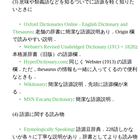
(3) 意味や類義語などを知るついでに語源を軽く知りた
いときに
・
Oxford Dictionaries Online - English Dictionary and
Thesaurus
: 老舗の辞書に簡潔な語源説明あり．Origin 欄
で読みやすい説明．
・
Webster's Revised Unabridged Dictionary (1913 + 1828)
:
本格派辞書（旧版）の語源欄．
・
HyperDictionary.com
: 同じく Webster (1913) の語源
欄．ただ，thesaurus の情報も一緒に入ってくるので便利
なときも．
・
Wiktionary
: 簡潔な語源説明．先頭に語源欄が来
る．
・
MSN Encarta Dictionary
: 簡潔な語源説明．
(4) 語源に関する読み物
・
Etymologically Speaking
: 語源豆辞典．228語しかな
いが各々に丁寧な説明があり，辞書としてよりも読み物