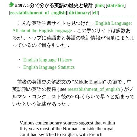
#497. 5分で分かる英語の歴史と統計
[
link
][
statistics
]
■
[
reestablishment_of_english
][
dictionary
][
elf
]
こんな英語学習サイトを見つけた．
English Language:
All about the English language
．この手のサイトは多数あ
るが，トップに英語史と英語の統計情報が簡単にまとま
っているので目を引いた．
・
English language History
・
English language Statistics
前者の英語史の解説文の "Middle English" の節で，中
英語期の英語の復権 ( see
reestablishment_of_english
) がノ
ルマン・コンクェスト後の50年くらいで早々と始まって
いたという記述があった．
Various contemporary sources suggest that within
fifty years most of the Normans outside the royal
court had switched to English, with French