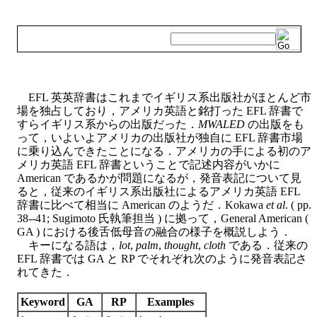
EFL 英英辞書はこれまでイギリス系出版社がほとんど市
場を独占しており，アメリカ英語と銘打った EFL 辞書で
すらイギリス系からの出版だった．
MWALED
の出版をも
って，いよいよアメリカの出版社が独自に EFL 辞書市場
に乗り込んできたことになる．アメリカの手による初のア
メリカ英語 EFL 辞書ということで記述内容がいかに
American であるかが問題になるが，発音表記について見
ると，従来のイギリス系出版社によるアメリカ英語 EFL
辞書に比べて相当に American のようだ．Kokawa
et al
. ( pp.
38--41; Sugimoto 氏執筆担当 ) に拠って，General American (
GA ) における後舌低母音の融合の様子を概説しよう．
キーになる語は，
lot
,
palm
,
thought
,
cloth
である．従来の
EFL 辞書では GA と RP でそれぞれ次のように発音表記さ
れてきた．
Keyword
GA
RP
Examples