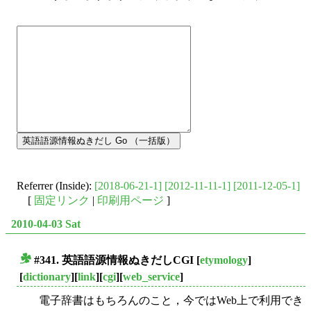
Referrer (Inside):
[2018-06-21-1]
[2012-11-11-1]
[2011-12-05-1]
[
固定リンク
|
印刷用ページ
]
2010-04-03 Sat
#341. 英語語源情報ぬきだしCGI
[
etymology
]
■
[
dictionary
][
link
][
cgi
][
web_service
]
電子辞書はもちろんのこと，今ではWeb上で利用でき