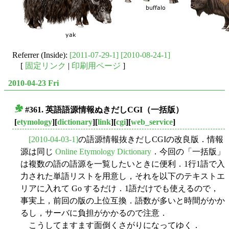
Referrer (Inside):
[2011-07-29-1]
[2010-08-24-1]
[
固定リンク
|
印刷用ページ
]
2010-04-23 Fri
#361. 英語語源情報ぬきだしCGI（一括版）
■
[
etymology
][
dictionary
][
link
][
cgi
][
web_service
]
[2010-04-03-1]
の語源情報抜きだしCGIの改良版．情報
源は同じ
Online Etymology Dictionary
．今回の「一括版」
は複数の語の語源を一覧したいときに便利．1行1語で入
力された単語リストを用意し，それを以下のテキストエ
リアに入れて Go するだけ．1語だけでも使えるので，
事実上，前回の版の上位互換．語数が多いと時間がかか
るし，サーバに負担がかかるので注意．
こうしてますます面倒くさがりになってゆく．