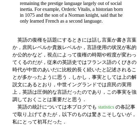
remaining the prestige language largely out of social
inertia. For example, Orderic Vitalis, a historian born
in 1075 and the son of a Norman knight, said that he
only learned French as a second language.
英語の復権を話題にするときには話し言葉か書き言葉
か，庶民レベルか貴族レベルか，言語使用の状況が私的
か公的かなど，視点によって復権の時期や程度が変わっ
てくるのだが，従来の英語史ではフランス語のくびきの
時代が中世のあいだに比較的長く続いたと記述されるこ
とが多かったように思う．しかし，事実としては上の解
説文にあるとおり，中世イングランドでは庶民の実用
上，英語は圧倒的な言語だったのであり，この事実を強
調しておくことは重要だと思う．
英語の統計については本ブログでも
statistics
の各記事
で取り上げてきたが，以下のものは驚きこそしないが，
私にとって初耳だった．