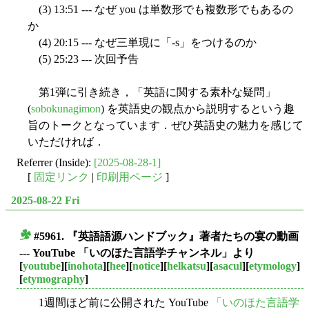
(3) 13:51 --- なぜ you は単数形でも複数形でもあるの
か
(4) 20:15 --- なぜ三単現に「-s」をつけるのか
(5) 25:23 --- 次回予告
第1弾に引き続き，「英語に関する素朴な疑問」
(
sobokunagimon
) を英語史の観点から説明するという趣
旨のトークとなっています．ぜひ英語史の魅力を感じて
いただければ．
Referrer (Inside):
[2025-08-28-1]
[
固定リンク
|
印刷用ページ
]
2025-08-22 Fri
#5961. 『英語語源ハンドブック』著者たちの宴の動画
■
--- YouTube 「いのほた言語学チャンネル」より
[
youtube
][
inohota
][
hee
][
notice
][
helkatsu
][
asacul
][
etymology
]
[
etymography
]
1週間ほど前に公開された YouTube
「いのほた言語学