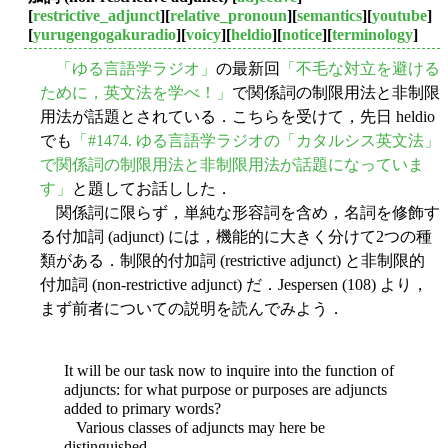
[
restrictive_adjunct
][
relative_pronoun
][
semantics
][
youtube
]
[
yurugengogakuradio
][
voicy
][
heldio
][
notice
][
terminology
]
「ゆる言語学ラジオ」
の最新回
「不毛な対立を避ける
ために，英文法を学べ！」
で関係詞の制限用法と非制限
用法が話題とされている．こちらを受けて，先日 heldio
でも
「#1474. ゆる言語学ラジオの「カタルシス英文法」
で関係詞の制限用法と非制限用法が話題になっていま
す」
と題してお話しした．
関係詞に限らず，単純な形容詞を含め，名詞を修飾す
る付加詞 (adjunct) には，機能的に大きく分けて2つの種
類がある．制限的付加詞 (restrictive adjunct) と非制限的
付加詞 (non-restrictive adjunct) だ．Jespersen (108) より，
まず前者についての説明を読んでみよう．
It will be our task now to inquire into the function of
adjuncts: for what purpose or purposes are adjuncts
added to primary words?
Various classes of adjuncts may here be
distinguished.