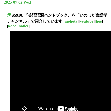
2025-07-02 Wed
#5910. 『英語語源ハンドブック』を「いのほた言語学
■
チャンネル」で紹介しています
[
inohota
][
youtube
][
hee
]
[
kdee
][
notice
]