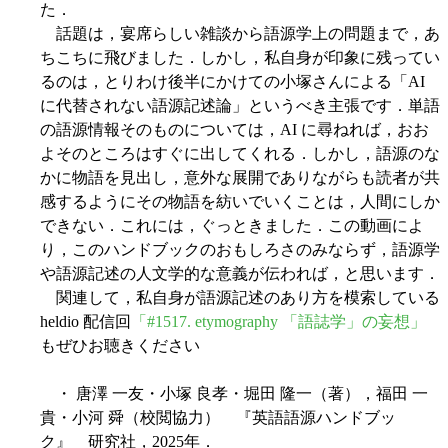
た．
話題は，宴席らしい雑談から語源学上の問題まで，あ
ちこちに飛びました．しかし，私自身が印象に残ってい
るのは，とりわけ後半にかけての小塚さんによる「AI
に代替されない語源記述論」というべき主張です．単語
の語源情報そのものについては，AI に尋ねれば，おお
よそのところはすぐに出してくれる．しかし，語源のな
かに物語を見出し，意外な展開でありながらも読者が共
感するようにその物語を紡いでいくことは，人間にしか
できない．これには，ぐっときました．この動画によ
り，このハンドブックのおもしろさのみならず，語源学
や語源記述の人文学的な意義が伝われば，と思います．
関連して，私自身が語源記述のあり方を模索している
heldio 配信回
「#1517. etymography 「語誌学」の妄想」
もぜひお聴きください
・ 唐澤 一友・小塚 良孝・堀田 隆一（著），福田 一
貴・小河 舜（校閲協力） 『英語語源ハンドブッ
ク』 研究社，2025年．