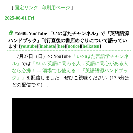
[
固定リンク
|
印刷用ページ
]
2025-08-01 Fri
#5940. YouTube 「いのほたチャンネル」で『英語語源
■
ハンドブック』刊行直後の書店めぐりについて語ってい
ます
[
youtube
][
inohota
][
hee
][
notice
][
helkatsu
]
7月27日（日）の YouTube
「いのほた言語学チャンネ
ル」
では
「#357. 英語に関わる人，英語に関心がある人
なら必携！ --- 酒場でも使える！『英語語源ハンドブッ
ク』」
を配信しました．ぜひご視聴ください（13.5分ほ
どの配信です）．