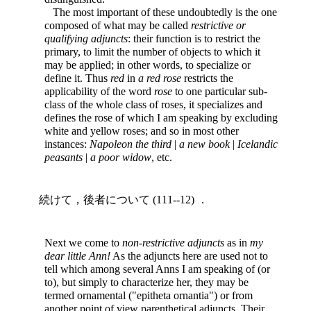
The most important of these undoubtedly is the one
composed of what may be called
restrictive or
qualifying adjuncts
: their function is to restrict the
primary, to limit the number of objects to which it
may be applied; in other words, to specialize or
define it. Thus
red
in
a red rose
restricts the
applicability of the word
rose
to one particular sub-
class of the whole class of roses, it specializes and
defines the rose of which I am speaking by excluding
white and yellow roses; and so in most other
instances:
Napoleon the third
|
a new book
|
Icelandic
peasants
|
a poor widow
, etc.
続けて，後者について (111--12) ．
Next we come to
non-restrictive adjuncts
as in
my
dear little Ann!
As the adjuncts here are used not to
tell which among several Anns I am speaking of (or
to), but simply to characterize
her, they may be
termed ornamental ("epitheta ornantia") or from
another point of view parenthetical adjuncts. Their