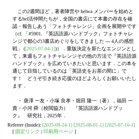
この2週間ほど，著者陣営や helwa メンバーを始めと
するhel活仲間たちが，全国の書店にて本書の存在を確
認・報告しあう「フォトチャレンジ」企画を展開中です
（cf. 「#5901. 『英語語源ハンドブック』フォトチャレ
ンジで都心の3書店めぐりをしてきました --- 4人の感想
戦」 (
[2025-07-04-1]
)）．重版決定を新たなエンジンとし
て，来週もフォトチャレンジその他の方法で『英語語源
ハンドブック』を広めていきたいと思います．この本を
通じて目指しているのは「英語史をお茶の間に」で
す！ どうぞ引き続き応援のほどよろしくお願いいたし
ます．
・ 唐澤 一友・小塚 良孝・堀田 隆一（著），福田 一
貴・小河 舜（校閲協力） 『英語語源ハンドブッ
ク』 研究社，2025年．
Referrer (Inside):
[2025-09-24-1]
[2025-08-01-1]
[2025-07-10-1]
[
固定リンク
|
印刷用ページ
]