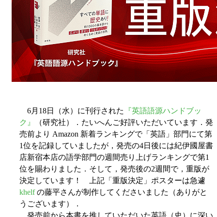
6月18日（水）に刊行された
『英語語源ハンドブッ
ク』
（研究社）．たいへんご好評いただいています．発
売前より Amazon 新着ランキングで「英語」部門にて第
1位を記録していましたが，発売の4日後には紀伊國屋書
店新宿本店の語学部門の週間売り上げランキングで第1
位を賜わりました．そして，発売後の2週間で，重版が
決定しています！ 上記「重版決定」ポスターは急遽
khelf
の藤平さんが制作してくださいました（ありがと
うございます）．
発売前から本書を推していただいた英語（史）に深い