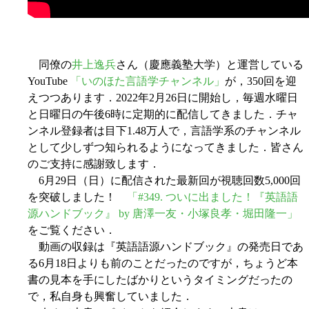
同僚の
井上逸兵
さん（慶應義塾大学）と運営している
YouTube
「いのほた言語学チャンネル」
が，350回を迎
えつつあります．2022年2月26日に開始し，毎週水曜日
と日曜日の午後6時に定期的に配信してきました．チャ
ンネル登録者は目下1.48万人で，言語学系のチャンネル
として少しずつ知られるようになってきました．皆さん
のご支持に感謝致します．
6月29日（日）に配信された最新回が視聴回数5,000回
を突破しました！
「#349. ついに出ました！『英語語
源ハンドブック』 by 唐澤一友・小塚良孝・堀田隆一」
をご覧ください．
動画の収録は『英語語源ハンドブック』の発売日であ
る6月18日よりも前のことだったのですが，ちょうど本
書の見本を手にしたばかりというタイミングだったの
で，私自身も興奮していました．