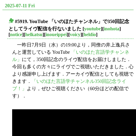
2025-07-11 Fri
#5919. YouTube 「いのほたチャンネル」で350回記念
■
としてライヴ配信を行ないました
[
youtube
][
inohota
]
[
notice
][
helkatsu
][
inoueippei
][
voicy
][
heldio
]
一昨日7月9日（水）の19:00より，同僚の井上逸兵さ
んと運営している YouTube
「いのほた言語学チャンネ
ル」
にて，350回記念のライヴ配信をお届けしました．
今回も多くの方々にライヴでご視聴いただきました．心
より感謝申し上げます．アーカイヴ配信としても視聴で
きます．
「いのほた言語学チャンネル350回記念ライ
ブ！」
より，ぜひご視聴ください（60分ほどの配信で
す）．