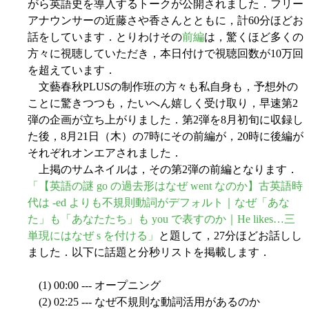
がら英語史を導入するトークが公開されました．フリー
アナウンサーの近藤さや香さんとともに，計60分ほどお
話をしています．とりわけその
前編
は，驚くほど多くの
方々に視聴していただき，本日付けで視聴回数が10万回
を超えています．
文藝春秋PLUSの制作班の方々も私自身も，予想外の
ことに驚きつつも，たいへん嬉しく受け取り，早速第2
弾の企画が立ち上がりました．第2弾を8月初旬に収録し
た後，8月21日（木）の7時にその前編が，20時に後編が
それぞれオンエアされました．
上掲のサムネイルは，その第2弾の前編となります．
「【英語の謎 go の過去形はなぜ went なのか】古英語時
代は -ed よりも不規則動詞がデフォルト｜なぜ「あな
た」も「あなたたち」も you で表すのか｜He likes…三
単現にはなぜ s を付ける」
と題して，27分ほどお話しし
ました．以下に話題と分秒リストを掲載します．
(1) 00:00 --- オープニング
(2) 02:25 --- なぜ不規則な動詞活用があるのか