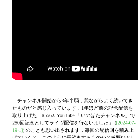
チャンネル開始から3年半弱，我ながらよく続いてき
たものだと感じ入っています．1年ほど前の記念配信を
取り上げた「#5562. YouTube 「いのほたチャンネル」で
250回記念としてライヴ配信を行ないました」 (
[2024-07-
19-1]
) のことも思い出されます．毎回の配信回を積み上
げていくと，このように長続きするものかと感慨ひとし