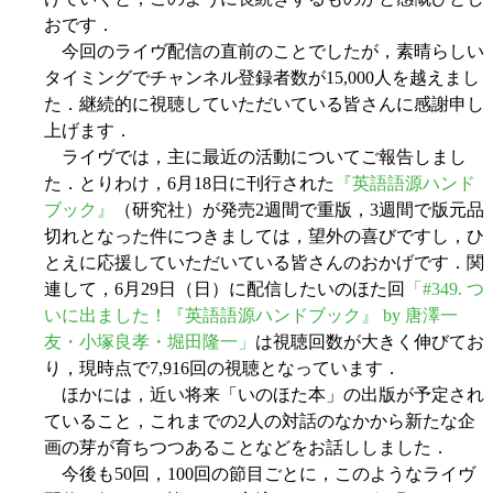
おです．
今回のライヴ配信の直前のことでしたが，素晴らしい
タイミングでチャンネル登録者数が15,000人を越えまし
た．継続的に視聴していただいている皆さんに感謝申し
上げます．
ライヴでは，主に最近の活動についてご報告しまし
た．とりわけ，6月18日に刊行された
『英語語源ハンド
ブック』
（研究社）が発売2週間で重版，3週間で版元品
切れとなった件につきましては，望外の喜びですし，ひ
とえに応援していただいている皆さんのおかげです．関
連して，6月29日（日）に配信したいのほた回
「#349. つ
いに出ました！『英語語源ハンドブック』 by 唐澤一
友・小塚良孝・堀田隆一」
は視聴回数が大きく伸びてお
り，現時点で7,916回の視聴となっています．
ほかには，近い将来「いのほた本」の出版が予定され
ていること，これまでの2人の対話のなかから新たな企
画の芽が育ちつつあることなどをお話ししました．
今後も50回，100回の節目ごとに，このようなライヴ