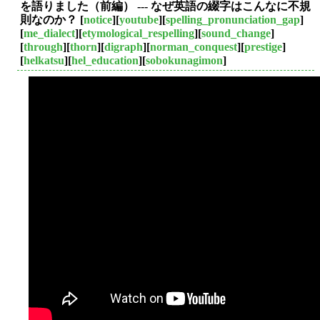
を語りました（前編） --- なぜ英語の綴字はこんなに不規
則なのか？
[
notice
][
youtube
][
spelling_pronunciation_gap
]
[
me_dialect
][
etymological_respelling
][
sound_change
]
[
through
][
thorn
][
digraph
][
norman_conquest
][
prestige
]
[
helkatsu
][
hel_education
][
sobokunagimon
]