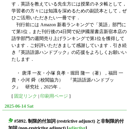
す．英語を教えている先生方には授業のネタ帳として，
学習者の方々には知識を深めるための副読本として，ぜ
ひご活用いただきたい一冊です．
刊行前には Amazon 新着ランキングで「英語」部門に
て第1位，また刊行後の4日間で紀伊國屋書店新宿本店の
語学部門の週間売り上げランキングで第1位を獲得して
います．ご好評いただきまして感謝しています．引き続
き『英語語源ハンドブック』の応援をよろしくお願いい
たします．
・ 唐澤 一友・小塚 良孝・堀田 隆一（著），福田 一
貴・小河 舜（校閲協力） 『英語語源ハンドブッ
ク』 研究社，2025年．
[
固定リンク
|
印刷用ページ
]
2025-06-14 Sat
#5892. 制限的付加詞 (restrictive adjunct) と非制限的付
■
加詞 (non-restrictive adjunct)
[
adjective
]