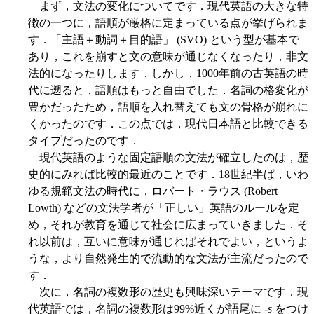
まず，文法の変化についてです．現代英語の大きな特
徴の一つに，語順が厳格に定まっている点が挙げられま
す．「主語＋動詞＋目的語」 (SVO) という型が基本で
あり，これを崩すと文の意味が通じなくなったり，非文
法的になったりします．しかし，1000年前の古英語の時
代に遡ると，語順はもっと自由でした．名詞の格変化が
豊かだったため，語順を入れ替えても文の骨格が崩れに
くかったのです．この点では，現代日本語と比較できる
タイプだったのです．
現代英語のような固定語順の文法が確立したのは，歴
史的にみれば比較的最近のことです．18世紀半ば，いわ
ゆる規範文法の時代に，ロバート・ラウス (Robert
Lowth) などの文法学者が「正しい」英語のルールを定
め，それが教育を通じて社会に広まっていきました．そ
れ以前は，互いに意味が通じればそれでよい，というよ
うな，より自然発生的で流動的な文法が主流だったので
す．
次に，名詞の複数形の歴史も興味深いテーマです．現
代英語では，名詞の複数形は99%近くが語尾に -
s
をつけ