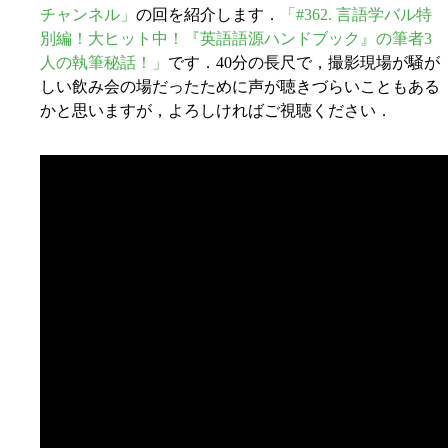
チャンネル」
の回を紹介します．
「#362. 言語学バル特
別編！大ヒット中！『英語語源ハンドブック』の筆者3
人の執筆秘話！」
です．40分の長尺で，撮影現場が騒が
しい飲み会の場だったために声が聴きづらいこともある
かと思いますが，よろしければご視聴ください．