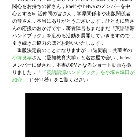
関心をお持ちの皆さん，khelf や helwa のメンバーを中
心とするhel活仲間の皆さん，学界関係者や出版関係者
の皆さん，本当にありがとうございます．ひとえに皆さ
んの応援のおかげです．著者陣営もまだまだ『英語語源
ハンドブック』を広める活動を展開していきますので，
引き続きご協力のほどお願いいたします．
重版決定前のことになりますが，1週間前，共著者の
小塚良孝
さん（愛知教育大学）と名古屋で会い，helwa
メンバーに促され，本書のPVとなるショート動画を撮
りました．
「『英語語源ハンドブック』を小塚＆堀田が
紹介」
（1分21秒）をご覧ください．