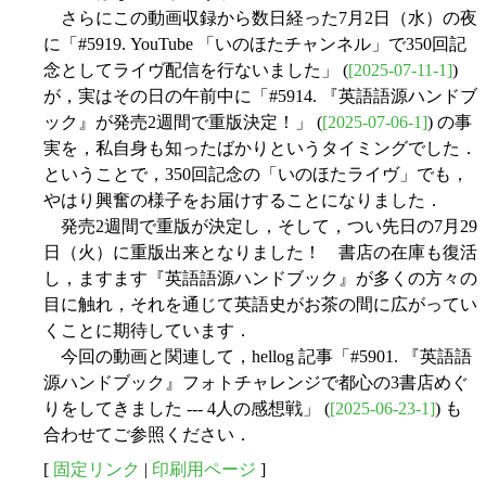
さらにこの動画収録から数日経った7月2日（水）の夜
に「#5919. YouTube 「いのほたチャンネル」で350回記
念としてライヴ配信を行ないました」 (
[2025-07-11-1]
)
が，実はその日の午前中に「#5914. 『英語語源ハンドブ
ック』が発売2週間で重版決定！」 (
[2025-07-06-1]
) の事
実を，私自身も知ったばかりというタイミングでした．
ということで，350回記念の「いのほたライヴ」でも，
やはり興奮の様子をお届けすることになりました．
発売2週間で重版が決定し，そして，つい先日の7月29
日（火）に重版出来となりました！ 書店の在庫も復活
し，ますます『英語語源ハンドブック』が多くの方々の
目に触れ，それを通じて英語史がお茶の間に広がってい
くことに期待しています．
今回の動画と関連して，hellog 記事「#5901. 『英語語
源ハンドブック』フォトチャレンジで都心の3書店めぐ
りをしてきました --- 4人の感想戦」 (
[2025-06-23-1]
) も
合わせてご参照ください．
[
固定リンク
|
印刷用ページ
]