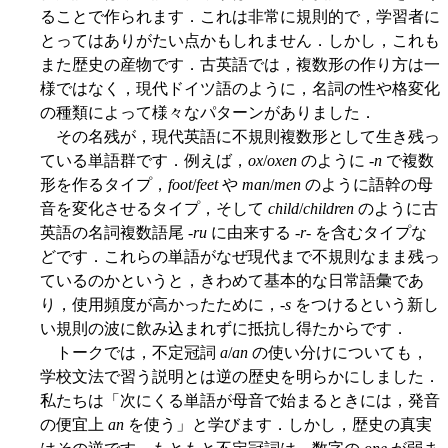
ることで作られます．これは非常に規則的で，学習者に
とってはありがたい点かもしれません．しかし，これも
また歴史の産物です．古英語では，複数形の作り方は一
様ではなく，現代ドイツ語のように，名詞の性や格変化
の種類によって様々なパターンがありました．
その名残が，現代英語に不規則複数形として生き残っ
ている単語群です．例えば，
ox
/
oxen
のように -
n
で複数
形を作るタイプ，
foot
/
feet
や
man
/
men
のように語幹の母
音を変化させるタイプ，そして
child
/
children
のように古
英語の名詞複数語尾
-ru
に由来する
-r-
を含むタイプな
どです．これらの単語がなぜ現代まで不規則なまま残っ
ているのかというと，きわめて基本的な日常語彙であ
り，使用頻度が高かったために，-
s
をつけるという新し
い規則の波に飲み込まれずに抵抗し得たからです．
トークでは，不定冠詞
a
/
an
の使い分けについても，
学校文法で習う説明とは逆の歴史を明らかにしました．
私たちは「次にくる単語が母音で始まるときには，発音
の便宜上
an
を使う」と学びます．しかし，歴史の真実