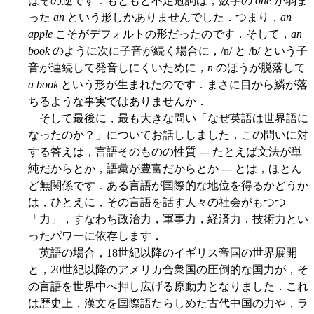
はその逆です．もともと不定冠詞は，数字の
one
が弱ま
った
an
という形しかありませんでした．つまり，
an
apple
こそがデフォルトの形だったのです．そして，
an
book
のように次に子音が続く場合に，/n/ と /b/ という子
音が連続して発音しにくいために，
n
のほうが脱落して
a book
という形が生まれたのです．まさに目から鱗が落
ちるような事実ではありませんか．
そして最後に，最も大きな問い「なぜ英語は世界語に
なったのか？」についてお話ししました．この問いに対
する答えは，言語そのものの性質 --- たとえば文法が単
純だからとか，語彙が豊富だからとか --- とは，ほとん
ど無関係です．ある言語が国際的な地位を得るかどうか
は，ひとえに，その言語を話す人々の社会がもつつ
「力」，すなわち政治力，軍事力，経済力，技術力とい
ったパワーに依存します．
英語の場合，18世紀以降のイギリス帝国の世界展開
と，20世紀以降のアメリカ合衆国の圧倒的な国力が，そ
の言語を世界中へ押し広げる原動力となりました．これ
は歴史上，漢文を国際語たらしめた古代中国の力や，ラ