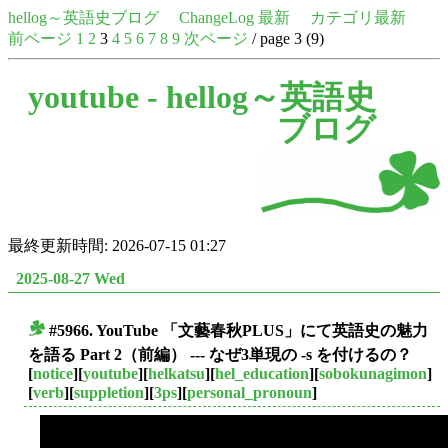
hellog～英語史ブログ
ChangeLog 最新
カテゴリ最新
前ページ
1
2
3
4
5
6
7
8
9
次ページ
/ page 3 (9)
youtube -
hellog～英語史
ブログ
最終更新時間: 2026-07-15 01:27
2025-08-27 Wed
#5966. YouTube 「文藝春秋PLUS」にて英語史の魅力
■
を語る Part 2（前編） --- なぜ3単現の -s を付けるの？
[
notice
][
youtube
][
helkatsu
][
hel_education
][
sobokunagimon
]
[
verb
][
suppletion
][
3ps
][
personal_pronoun
]