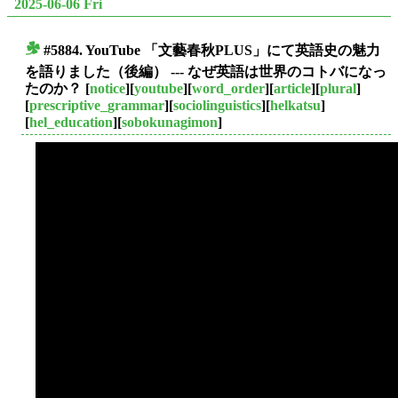
2025-06-06 Fri
#5884. YouTube 「文藝春秋PLUS」にて英語史の魅力
■
を語りました（後編） --- なぜ英語は世界のコトバになっ
たのか？
[
notice
][
youtube
][
word_order
][
article
][
plural
]
[
prescriptive_grammar
][
sociolinguistics
][
helkatsu
]
[
hel_education
][
sobokunagimon
]