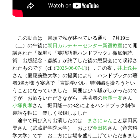
この動画は，冒頭で私が述べている通り，7月19日
（土）の午後に
朝日カルチャーセンター新宿教室
にて開
講された「深堀り『英語語源ハンドブック』徹底解読
術 出版記念・鼎談」が終了した後の懇親会にて収録さ
れたものです（cf. (
[2025-06-07-1]
)）．この夜，
井上逸兵
さん（慶應義塾大学）の提案により，ハンドブックの著
者3名が集う宴席で「言語学バル」特別編を撮ろうとい
うことになっていました．周囲は少々騒がしかったので
すが，お酒をいただきながら，共著者の
唐澤一友
さん，
小塚良孝
さん，堀田隆一の3名によるハンドブック制作
裏話を軸に，楽しく収録しました．
途中で飛び入り出演したのは，
まさにゃん
こと森田真
登さん（武蔵野学院大学），および
金田拓
さん（帝京科
学大学）です．お二方には場を盛り上げていただきまし