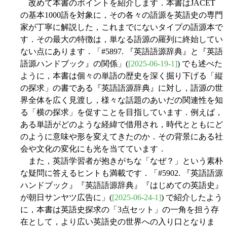
改めて本書のポイントを紹介します．本書はJACET
の基本1000語を対象に，その各々の語源を英語史の専門
家が丁寧に解説した，これまでにないタイプの語源本で
す．その最大の特徴は，単なる語源の羅列に終始してい
ない点にあります．「#5897. 『英語語源辞典』と『英語
語源ハンドブック』の関係」(
[2025-06-19-1]
) でも述べた
ように，本書は個々の単語の歴史を深く掘り下げる「縦
の探求」の書である『英語語源辞典』に対し，語源の世
界全体を広く見渡し，様々な話題のあいだの関連性を知
る「横の探求」を促すことを目指しています．例えば，
ある単語がどのような経緯で借用され，時代とともにど
のように意味や形を変えてきたのか．その背景にある社
会や文化の変化にも光を当てています．
また，英語学習者が抱きがちな「なぜ？」という素朴
な疑問に答えるヒントも満載です．「#5902. 『英語語源
ハンドブック』『英語語源辞典』『はじめての英語史』
が朝日サンヤツ広告に」(
[2025-06-24-1]
) で紹介したよう
に，本書は英語史探求の「3点セット」の一角を担う存
在として，より広い英語史の世界への入り口となりま