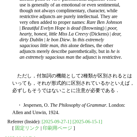
use is generally of an emotional or even sentimental,
though not always complimentary, character, while
restrictive adjuncts are purely intellectual. They are
very often added to proper names:
Rare Ben Johnson
|
Beautiful Evelyn Hope is dead
(Browning) |
poor,
hearty, honest, little Miss La Creevy
(Dickens) |
dear,
dirty Dublin
|
le bon Diew
. In
this extremely
sagacious little man
,
this
alone defines, the other
adjuncts merely describe parenthetically, but in
he is
an extremely sagacious man
the adjunct is restrictive.
ただし，付加詞の機能として2種類が区別されるとは
いっても，それが形式的に区別されているかといえば，
必ずしもそうではないことに注意が必要である．
・ Jespersen, O.
The Philosophy of Grammar
. London:
Allen and Unwin, 1924.
Referrer (Inside):
[2025-09-27-1]
[2025-06-15-1]
[
固定リンク
|
印刷用ページ
]