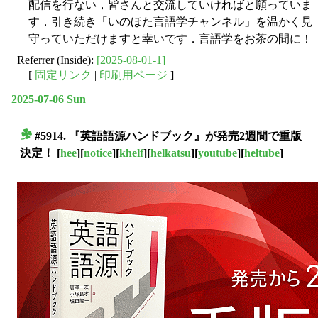
配信を行ない，皆さんと交流していければと願っていま
す．引き続き「いのほた言語学チャンネル」を温かく見
守っていただけますと幸いです．言語学をお茶の間に！
Referrer (Inside):
[2025-08-01-1]
[
固定リンク
|
印刷用ページ
]
2025-07-06 Sun
#5914. 『英語語源ハンドブック』が発売2週間で重版
■
決定！
[
hee
][
notice
][
khelf
][
helkatsu
][
youtube
][
heltube
]