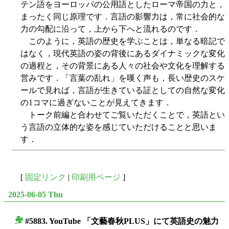
テン語をヨーロッパの公用語としたローマ帝国の力と，
まったく同じ原理です．言語の影響力は，常に社会的な
力の勾配に沿って，上から下へと流れるのです．
このように，英語の歴史を学ぶことは，単なる暗記で
はなく，現代英語の姿の背後にあるダイナミックな変化
の過程と，その背景にある人々の社会や文化を理解する
営みです．「言葉の乱れ」を嘆く声も，長い歴史のスケ
ールで見れば，言語が生きている証としての自然な変化
の1コマに過ぎないことが見えてきます．
トーク前編と合わせてご覧いただくことで，英語とい
う言語の立体的な姿を感じていただけることと思いま
す．
[
固定リンク
|
印刷用ページ
]
2025-06-05 Thu
#5883. YouTube 「文藝春秋PLUS」にて英語史の魅力
■