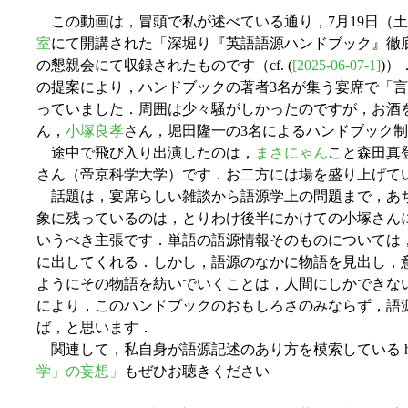
この動画は，冒頭で私が述べている通り，7月19日（
室
にて開講された「深堀り『英語語源ハンドブック』徹
の懇親会にて収録されたものです（cf. (
[2025-06-07-1]
)）
の提案により，ハンドブックの著者3名が集う宴席で「
っていました．周囲は少々騒がしかったのですが，お酒
ん，
小塚良孝
さん，堀田隆一の3名によるハンドブック
途中で飛び入り出演したのは，
まさにゃん
こと森田真
さん（帝京科学大学）です．お二方には場を盛り上げて
話題は，宴席らしい雑談から語源学上の問題まで，あ
象に残っているのは，とりわけ後半にかけての小塚さんに
いうべき主張です．単語の語源情報そのものについては，
に出してくれる．しかし，語源のなかに物語を見出し，
ようにその物語を紡いでいくことは，人間にしかできな
により，このハンドブックのおもしろさのみならず，語
ば，と思います．
関連して，私自身が語源記述のあり方を模索している hel
学」の妄想」
もぜひお聴きください