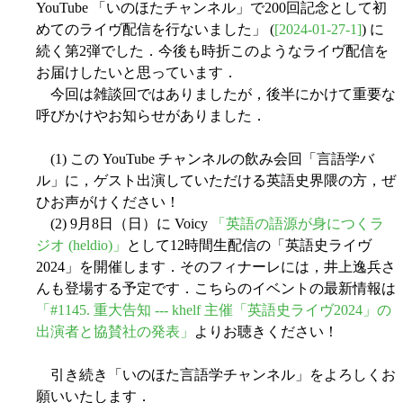
YouTube 「いのほたチャンネル」で200回記念として初
めてのライヴ配信を行ないました」 (
[2024-01-27-1]
) に
続く第2弾でした．今後も時折このようなライヴ配信を
お届けしたいと思っています．
今回は雑談回ではありましたが，後半にかけて重要な
呼びかけやお知らせがありました．
(1) この YouTube チャンネルの飲み会回「言語学バ
ル」に，ゲスト出演していただける英語史界隈の方，ぜ
ひお声がけください！
(2) 9月8日（日）に Voicy
「英語の語源が身につくラ
ジオ (heldio)」
として12時間生配信の「英語史ライヴ
2024」を開催します．そのフィナーレには，井上逸兵さ
んも登場する予定です．こちらのイベントの最新情報は
「#1145. 重大告知 --- khelf 主催「英語史ライヴ2024」の
出演者と協賛社の発表」
よりお聴きください！
引き続き「いのほた言語学チャンネル」をよろしくお
願いいたします．