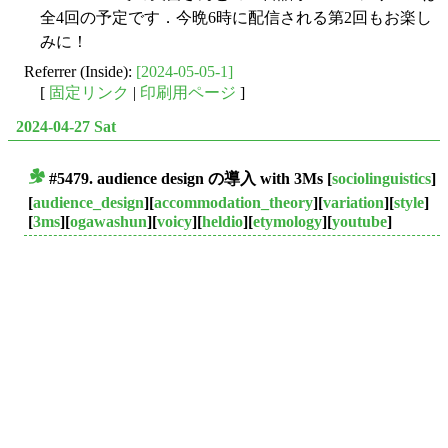
全4回の予定です．今晩6時に配信される第2回もお楽し
みに！
Referrer (Inside):
[2024-05-05-1]
[
固定リンク
|
印刷用ページ
]
2024-04-27 Sat
#5479.
audience design
の導入 with 3Ms
[
sociolinguistics
]
■
[
audience_design
][
accommodation_theory
][
variation
][
style
]
[
3ms
][
ogawashun
][
voicy
][
heldio
][
etymology
][
youtube
]