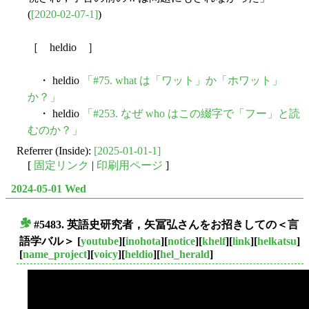
(
[2020-02-07-1]
)
［ heldio ］
・ heldio
「#75. what は「ワット」か「ホワット」
か？」
・ heldio
「#253. なぜ who はこの綴字で「フー」と読
むのか？」
Referrer (Inside):
[2025-01-01-1]
[
固定リンク
|
印刷用ページ
]
2024-05-01 Wed
#5483. 英語史研究者，矢冨弘さんをお招きしての＜言
■
語学バル＞
[
youtube
][
inohota
][
notice
][
khelf
][
link
][
helkatsu
]
[
name_project
][
voicy
][
heldio
][
hel_herald
]