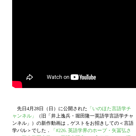
先日4月28日（日）に公開された
「いのほた言語学チ
ャンネル」
（旧「井上逸兵・堀田隆一英語学言語学チャ
ンネル」）の新作動画は，ゲストをお招きしての＜言語
学バル＞でした．
「#226. 英語学界のホープ・矢冨弘さ