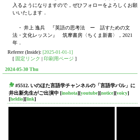
入るようになりますので，ぜひフォローをよろしくお願
いいたします．
・ 井上 逸兵 『英語の思考法 ー 話すための文
法・文化レッスン』 筑摩書房〈ちくま新書〉，2021
年．
Referrer (Inside):
[2025-01-01-1]
[
固定リンク
|
印刷用ページ
]
2024-05-30 Thu
#5512. いのほた言語学チャンネルの「言語学バル」に
■
井出新先生がご出演中
[
inohota
][
youtube
][
notice
][
voicy
]
[
heldio
][
link
]