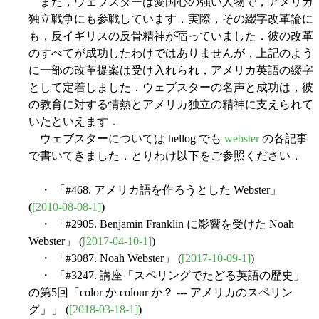
また，ウェブスターは愛国心の強い人物で，アメリカ
独立戦争にも参戦しています．実際，その綴字改革論に
も，反イギリスの反骨精神が宿っていました．彼の改革
のすべてが成功したわけではありませんが，上記のよう
に一部の改革提案は受け入れられ，アメリカ英語の綴字
として定着しました．ウェブスターの名声と成功は，彼
の教育に対する情熱とアメリカ独立の精神に支えられて
いたといえます．
ウェブスターについては hellog でも
webster
の各記事
で書いてきました．とりわけ以下をご参照ください．
・ 「#468. アメリカ語を作ろうとした Webster」
(
[2010-08-08-1]
)
・ 「#2905. Benjamin Franklin に影響を受けた Noah
Webster」 (
[2017-04-10-1]
)
・ 「#3087. Noah Webster」 (
[2017-10-09-1]
)
・ 「#3247. 講座「スペリングでたどる英語の歴史」
の第5回「color か colour か？ --- アメリカのスペリン
グ」」 (
[2018-03-18-1]
)