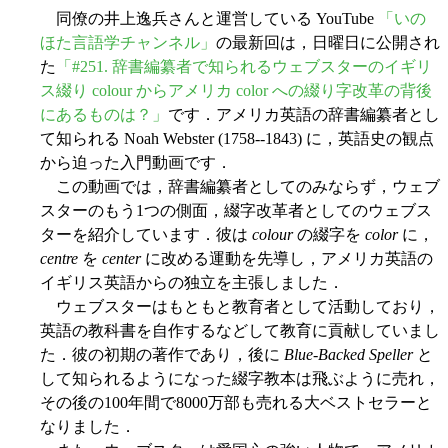
同僚の井上逸兵さんと運営している YouTube
「いの
ほた言語学チャンネル」
の最新回は，日曜日に公開され
た
「#251. 辞書編纂者で知られるウェブスターのイギリ
ス綴り colour からアメリカ color への綴り字改革の背後
にあるものは？」
です．アメリカ英語の辞書編纂者とし
て知られる Noah Webster (1758--1843) に，英語史の観点
から迫った入門動画です．
この動画では，辞書編纂者としてのみならず，ウェブ
スターのもう1つの側面，綴字改革者としてのウェブス
ターを紹介しています．彼は
colour
の綴字を
color
に，
centre
を
center
に改める運動を先導し，アメリカ英語の
イギリス英語からの独立を主張しました．
ウェブスターはもともと教育者として活動しており，
英語の教科書を自作するなどして教育に貢献していまし
た．彼の初期の著作であり，後に
Blue-Backed Speller
と
して知られるようになった綴字教本は飛ぶように売れ，
その後の100年間で8000万部も売れる大ベストセラーと
なりました．