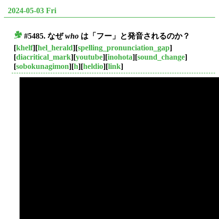
2024-05-03 Fri
#5485. なぜ
who
は「フー」と発音されるのか？
■
[
khelf
][
hel_herald
][
spelling_pronunciation_gap
]
[
diacritical_mark
][
youtube
][
inohota
][
sound_change
]
[
sobokunagimon
][
h
][
heldio
][
link
]