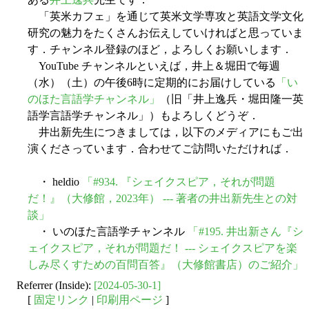
「英米カフェ」を通じて英米文学専攻と英語文学文化
研究の魅力をたくさんお伝えしていければと思っていま
す．チャンネル登録のほど，よろしくお願いします．
YouTube チャンネルといえば，井上＆堀田で毎週
（水）（土）の午後6時に定期的にお届けしている
「い
のほた言語学チャンネル」
（旧「井上逸兵・堀田隆一英
語学言語学チャンネル」）もよろしくどうぞ．
井出新先生につきましては，以下のメディアにもご出
演くださっています．合わせてご訪問いただければ．
・ heldio
「#934. 『シェイクスピア，それが問題
だ！』（大修館，2023年） --- 著者の井出新先生との対
談」
・ いのほた言語学チャンネル
「#195. 井出新さん『シ
ェイクスピア，それが問題だ！ --- シェイクスピアを楽
しみ尽くすための百問百答』（大修館書店）のご紹介」
Referrer (Inside):
[2024-05-30-1]
[
固定リンク
|
印刷用ページ
]