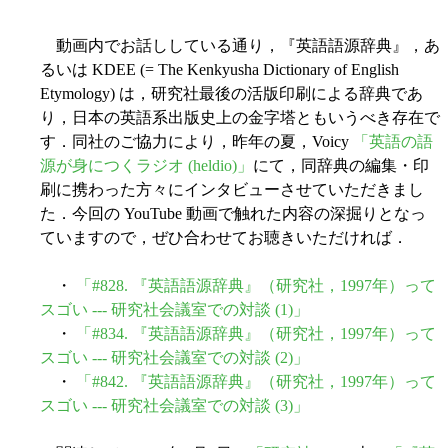
動画内でお話ししている通り，『英語語源辞典』，あ
るいは KDEE (= The Kenkyusha Dictionary of English
Etymology) は，研究社最後の活版印刷による辞典であ
り，日本の英語系出版史上の金字塔ともいうべき存在で
す．同社のご協力により，昨年の夏，Voicy
「英語の語
源が身につくラジオ (heldio)」
にて，同辞典の編集・印
刷に携わった方々にインタビューさせていただきまし
た．今回の YouTube 動画で触れた内容の深掘りとなっ
ていますので，ぜひ合わせてお聴きいただければ．
・
「#828. 『英語語源辞典』（研究社，1997年）って
スゴい --- 研究社会議室での対談 (1)」
・
「#834. 『英語語源辞典』（研究社，1997年）って
スゴい --- 研究社会議室での対談 (2)」
・
「#842. 『英語語源辞典』（研究社，1997年）って
スゴい --- 研究社会議室での対談 (3)」