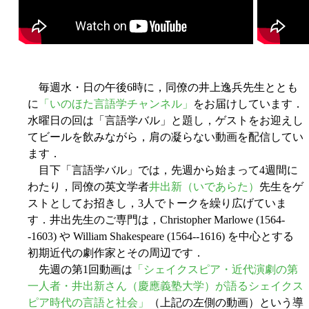
毎週水・日の午後6時に，同僚の井上逸兵先生ととも
に
「いのほた言語学チャンネル」
をお届けしています．
水曜日の回は「言語学バル」と題し，ゲストをお迎えし
てビールを飲みながら，肩の凝らない動画を配信してい
ます．
目下「言語学バル」では，先週から始まって4週間に
わたり，同僚の英文学者
井出新（いであらた）
先生をゲ
ストとしてお招きし，3人でトークを繰り広げていま
す．井出先生のご専門は，Christopher Marlowe (1564-
-1603) や William Shakespeare (1564--1616) を中心とする
初期近代の劇作家とその周辺です．
先週の第1回動画は
「シェイクスピア・近代演劇の第
一人者・井出新さん（慶應義塾大学）が語るシェイクス
ピア時代の言語と社会」
（上記の左側の動画）という導