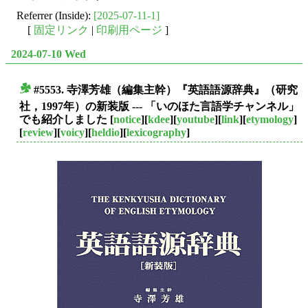
Referrer (Inside):
[2025-07-11-1]
[
固定リンク
|
印刷用ページ
]
2024-07-10 Wed
#5553. 寺澤芳雄（編集主幹）『英語語源辞典』（研究
■
社，1997年）の新装版 --- 「いのほた言語学チャンネル」
でも紹介しました
[
notice
][
kdee
][
youtube
][
link
][
etymology
]
[
review
][
voicy
][
heldio
][
lexicography
]