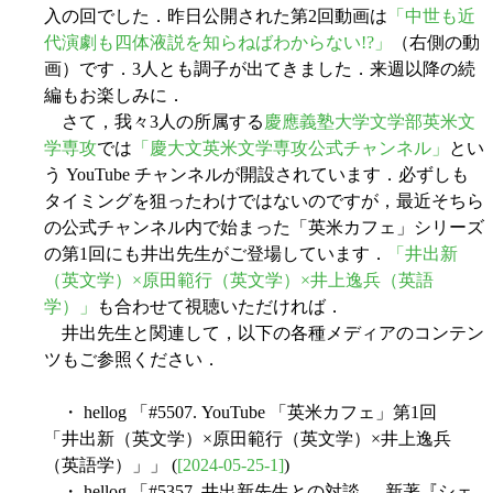
入の回でした．昨日公開された第2回動画は
「中世も近
代演劇も四体液説を知らねばわからない!?」
（右側の動
画）です．3人とも調子が出てきました．来週以降の続
編もお楽しみに．
さて，我々3人の所属する
慶應義塾大学文学部英米文
学専攻
では
「慶大文英米文学専攻公式チャンネル」
とい
う YouTube チャンネルが開設されています．必ずしも
タイミングを狙ったわけではないのですが，最近そちら
の公式チャンネル内で始まった「英米カフェ」シリーズ
の第1回にも井出先生がご登場しています．
「井出新
（英文学）×原田範行（英文学）×井上逸兵（英語
学）」
も合わせて視聴いただければ．
井出先生と関連して，以下の各種メディアのコンテン
ツもご参照ください．
・ hellog 「#5507. YouTube 「英米カフェ」第1回
「井出新（英文学）×原田範行（英文学）×井上逸兵
（英語学）」」 (
[2024-05-25-1]
)
・ hellog 「#5357. 井出新先生との対談 --- 新著『シェ