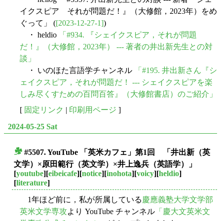
イクスピア それが問題だ！』（大修館，2023年）をめ
ぐって」 (
[2023-12-27-1]
)
・ heldio
「#934. 『シェイクスピア，それが問題
だ！』（大修館，2023年） --- 著者の井出新先生との対
談」
・ いのほた言語学チャンネル
「#195. 井出新さん『シ
ェイクスピア，それが問題だ！ --- シェイクスピアを楽
しみ尽くすための百問百答』（大修館書店）のご紹介」
[
固定リンク
|
印刷用ページ
]
2024-05-25 Sat
#5507. YouTube 「英米カフェ」第1回 「井出新（英
■
文学）×原田範行（英文学）×井上逸兵（英語学）」
[
youtube
][
eibeicafe
][
notice
][
inohota
][
voicy
][
heldio
]
[
literature
]
1年ほど前に，私が所属している
慶應義塾大学文学部
英米文学専攻
より YouTube チャンネル
「慶大文英米文