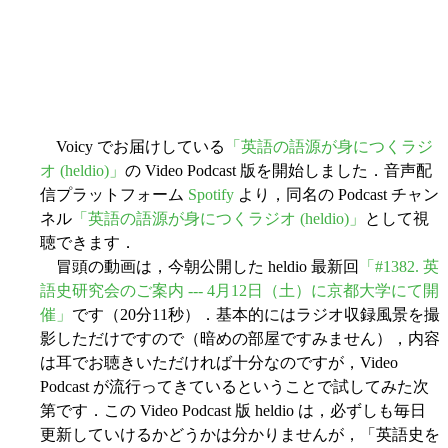
Voicy でお届けしている
「英語の語源が身につくラジ
オ (heldio)」
の Video Podcast 版を開始しました．音声配
信プラットフォーム
Spotify
より，同名の Podcast チャン
ネル
「英語の語源が身につくラジオ (heldio)」
として視
聴できます．
冒頭の動画は，今朝公開した heldio 最新回
「#1382. 英
語史研究会のご案内 --- 4月12日（土）に京都大学にて開
催」
です（20分11秒）．基本的にはラジオ収録風景を撮
影しただけですので（暗めの部屋ですみません），内容
は耳でお聴きいただければ十分なのですが，Video
Podcast が流行ってきているということで試してみた次
第です．この Video Podcast 版 heldio は，必ずしも毎日
更新していけるかどうかは分かりませんが，「英語史を