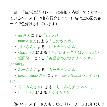
目下「hel活単語リレー」に参加・応援してくださっ
ているヘルメイト9名を紹介します（9名は上の図の各ノ
ードで色分けされています）．
・
ari さん
による
「ari ラジ」
・
umisio さん
による
「しおやのめ」
・
川上さん
による
「川上チャンネル」
・
Grace さん
による
「ただいま～ことばとともに～」
・
堀田隆一
による
「英語史つぶやきチャンネル
(heltalk)」
・
みーさん
による
「みーチャンネル」
・
mozhi gengo さん
による
「கதை மொழி 〜かたいも
じ〜」
・
り～みんさん
による
「り～みんチャンネル」
・
Lilimi さん
による
「りりみの音」
他のヘルメイトさんも，ぜひリレーチームに加わりま