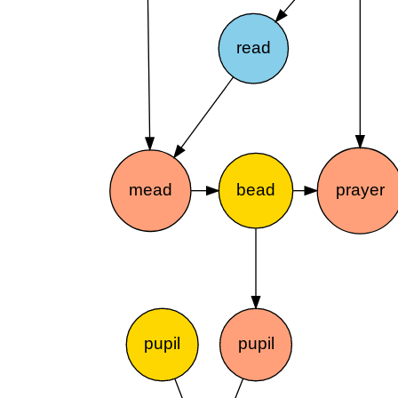
read
mead
bead
prayer
pupil
pupil