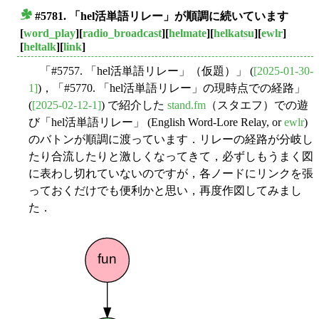
#5781. 「hel活単語リレー」が順調に続いています
■
[
word_play
][
radio_broadcast
][
helmate
][
helkatsu
][
ewlr
]
[
heltalk
][
link
]
「#5757. 「hel活単語リレー」（仮題）」 (
[2025-01-30-
1]
)，「#5770. 「hel活単語リレー」の現時点での経路」
(
[2025-02-12-1]
) で紹介した
stand.fm
（スタエフ）での遊
び「hel活単語リレー」 (English Word-Lore Relay, or
ewlr
)
のバトンが順調に渡っています．リレーの経路が分岐し
たり合流したりと激しくなってきて，必ずしもうまく図
に表わし切れていないのですが，各ノードにリンクを張
っておくだけでも便利かと思い，再度作図してみまし
た．
fun