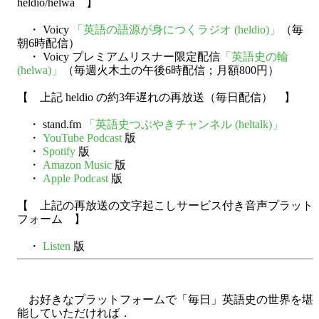
heldio/helwa 】
・ Voicy
「英語の語源が身につくラジオ (heldio)」
（毎
朝6時配信）
・ Voicy プレミアムリスナー限定配信
「英語史の輪
(helwa)」
（毎週火木土の午後6時配信；月額800円）
【 上記 heldio の約3年遅れの再放送（毎日配信） 】
・ stand.fm
「英語史つぶやきチャンネル (heltalk)」
・
YouTube Podcast
版
・
Spotify
版
・
Amazon Music
版
・
Apple Podcast
版
【 上記の再放送の文字起こしサービス付き音声プラット
フォーム 】
・
Listen
版
お好きなプラットフォームで「毎日」英語史の世界を堪
能していただければ．