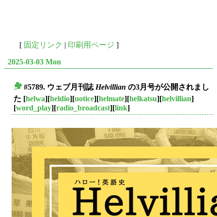
[
固定リンク
|
印刷用ページ
]
2025-03-03 Mon
#5789. ウェブ月刊誌
Helvillian
の3月号が公開されまし
■
た
[
helwa
][
heldio
][
notice
][
helmate
][
helkatsu
][
helvillian
]
[
word_play
][
radio_broadcast
][
link
]