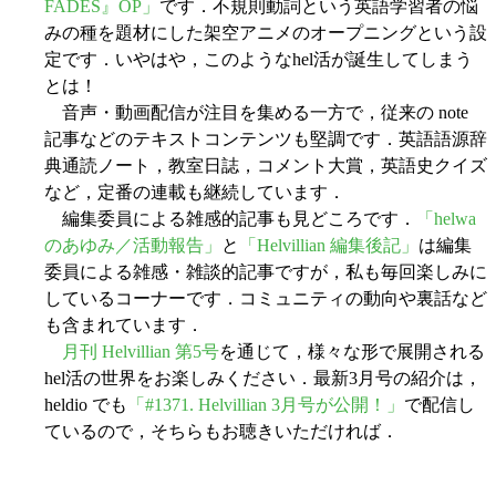
FADES』OP」
です．不規則動詞という英語学習者の悩
みの種を題材にした架空アニメのオープニングという設
定です．いやはや，このようなhel活が誕生してしまう
とは！
音声・動画配信が注目を集める一方で，従来の note
記事などのテキストコンテンツも堅調です．英語語源辞
典通読ノート，教室日誌，コメント大賞，英語史クイズ
など，定番の連載も継続しています．
編集委員による雑感的記事も見どころです．
「helwa
のあゆみ／活動報告」
と
「Helvillian 編集後記」
は編集
委員による雑感・雑談的記事ですが，私も毎回楽しみに
しているコーナーです．コミュニティの動向や裏話など
も含まれています．
月刊 Helvillian 第5号
を通じて，様々な形で展開される
hel活の世界をお楽しみください．最新3月号の紹介は，
heldio でも
「#1371. Helvillian 3月号が公開！」
で配信し
ているので，そちらもお聴きいただければ．