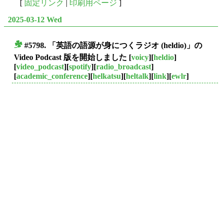
[
固定リンク
|
印刷用ページ
]
2025-03-12 Wed
#5798. 「英語の語源が身につくラジオ (heldio)」の
■
Video Podcast 版を開始しました
[
voicy
][
heldio
]
[
video_podcast
][
spotify
][
radio_broadcast
]
[
academic_conference
][
helkatsu
][
heltalk
][
link
][
ewlr
]