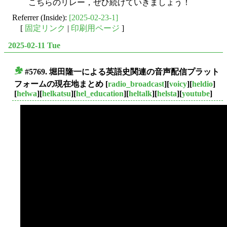
こちらのリレー，ぜひ続けていきましょう！
Referrer (Inside):
[2025-02-23-1]
[
固定リンク
|
印刷用ページ
]
2025-02-11 Tue
#5769. 堀田隆一による英語史関連の音声配信プラット
■
フォームの現在地まとめ
[
radio_broadcast
][
voicy
][
heldio
]
[
helwa
][
helkatsu
][
hel_education
][
heltalk
][
helsta
][
youtube
]