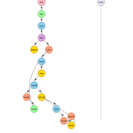
fun
multi
fan
van
ban
bakan
pan
food
lord
sword
board
answer
hoard
read
prayer
mead
bead