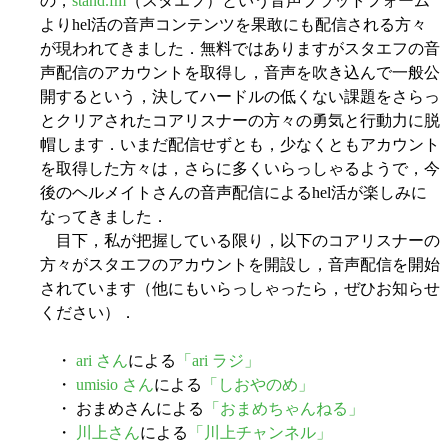
の，
stand.fm
（スタエフ）という音声プラットフォーム
よりhel活の音声コンテンツを果敢にも配信される方々
が現われてきました．無料ではありますがスタエフの音
声配信のアカウントを取得し，音声を吹き込んで一般公
開するという，決してハードルの低くない課題をさらっ
とクリアされたコアリスナーの方々の勇気と行動力に脱
帽します．いまだ配信せずとも，少なくともアカウント
を取得した方々は，さらに多くいらっしゃるようで，今
後のヘルメイトさんの音声配信によるhel活が楽しみに
なってきました．
目下，私が把握している限り，以下のコアリスナーの
方々がスタエフのアカウントを開設し，音声配信を開始
されています（他にもいらっしゃったら，ぜひお知らせ
ください）．
・
ari さん
による
「ari ラジ」
・
umisio さん
による
「しおやのめ」
・ おまめさんによる
「おまめちゃんねる」
・
川上さん
による
「川上チャンネル」