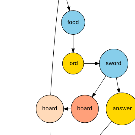
food
lord
sword
hoard
board
answer