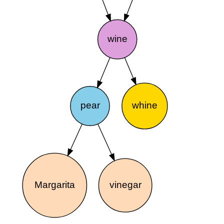
wine
pear
whine
Margarita
vinegar