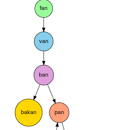
fan
van
ban
bakan
pan