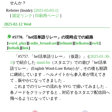
せんか？
Referrer (Inside):
[2025-03-03-1]
[
固定リンク
|
印刷用ページ
]
2025-02-12 Wed
#5770. 「hel活単語リレー」の現時点での経路
■
[
word_play
][
radio_broadcast
][
helmate
][
helkatsu
][
ewlr
]
[
heltalk
][
link
]
「#5757. 「hel活単語リレー」（仮題）」 (
[2025-01-30-
1]
) で紹介した
stand.fm
（スタエフ）での遊び「hel活単
語リレー」 (English Word-Lore Relay) が，その後も順調
に継続しています．ヘルメイトから参入者が増えてき
て，賑やかになってきました．
これまでのリレーの流れを SVG で描いてみました．
各ノードをクリックすると，対応するスタエフ配信回へ
飛べるようになっています．