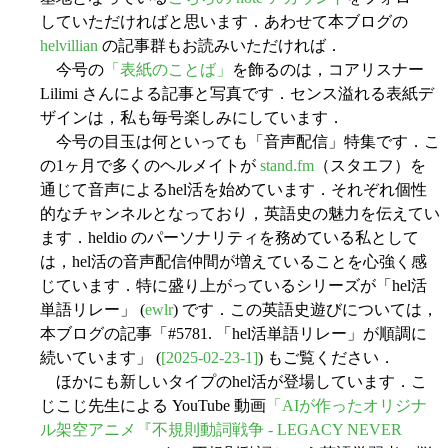
していただければと思います．あわせて本ブログの
helvillian
の記事群もお読みいただければ．
今号の
「表紙のことば」
を飾るのは，コアリスナー
Lilimi さんによる記事と写真です．センス溢れる表紙デ
ザインは，私も毎号楽しみにしています．
今号の目玉は何といっても「音声配信」特集です．こ
の1ヶ月で多くのヘルメイトが
stand.fm
（スタエフ）を
通じて音声によるhel活を始めています．それぞれ個性
的なチャンネルとなっており，英語史の魅力を伝えてい
ます．heldio のパーソナリティを務めている私として
は，hel活の音声配信仲間が増えていることを心強く感
じています．特に盛り上がっているシリーズが「hel活
単語リレー」 (
ewlr
) です．この英語史遊びについては，
本ブログの記事「#5781. 「hel活単語リレー」が順調に
続いています」 (
[2025-02-23-1]
) もご覧ください．
ほかにも新しいタイプのhel活が登場しています．こ
じこじ先生による YouTube 動画
「AIが作ったオリジナ
ル架空アニメ『不規則動詞戦争 - LEGACY NEVER