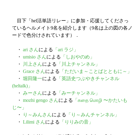
目下「hel活単語リレー」に参加・応援してくださっ
ているヘルメイト9名を紹介します（9名は上の図の各ノ
ードで色分けされています）．
・
ari さん
による
「ari ラジ」
・
umisio さん
による
「しおやのめ」
・
川上さん
による
「川上チャンネル」
・
Grace さん
による
「ただいま～ことばとともに～」
・
堀田隆一
による
「英語史つぶやきチャンネル
(heltalk)」
・
みーさん
による
「みーチャンネル」
・
mozhi gengo さん
による
「கதை மொழி 〜かたいも
じ〜」
・
り～みんさん
による
「り～みんチャンネル」
・
Lilimi さん
による
「りりみの音」