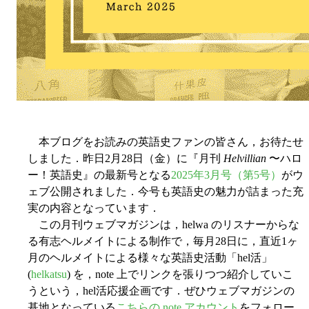
本ブログをお読みの英語史ファンの皆さん，お待たせ
しました．昨日2月28日（金）に『月刊
Helvillian
〜ハロ
ー！英語史』の最新号となる
2025年3月号（第5号）
がウ
ェブ公開されました．今号も英語史の魅力が詰まった充
実の内容となっています．
この月刊ウェブマガジンは，helwa のリスナーからな
る有志ヘルメイトによる制作で，毎月28日に，直近1ヶ
月のヘルメイトによる様々な英語史活動「hel活」
(
helkatsu
) を，note 上でリンクを張りつつ紹介していこ
うという，hel活応援企画です．ぜひウェブマガジンの
基地となっている
こちらの note アカウント
をフォロー