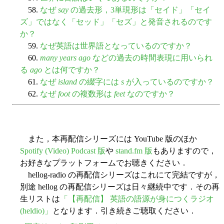
58.
なぜ
say
の過去形，3単現形は「セイド」「セイ
ズ」ではなく「セッド」「セズ」と発音されるのです
か？
59.
なぜ英語は世界語となっているのですか？
60.
many years ago
などの過去の時間表現に用いられ
る
ago
とは何ですか？
61.
なぜ
island
の綴字には
s
が入っているのですか？
62.
なぜ
foot
の複数形は
feet
なのですか？
また，本再配信シリーズには YouTube 版のほか
Spotify (Video) Podcast 版
や
stand.fm 版
もありますので，
お好きなプラットフォームでお聴きください．
hellog-radio の再配信シリーズはこれにて完結ですが，
別途 hellog の再配信シリーズは日々継続中です．その再
生リストは
「【再配信】 英語の語源が身につくラジオ
(heldio)」
となります．引き続きご聴取ください．