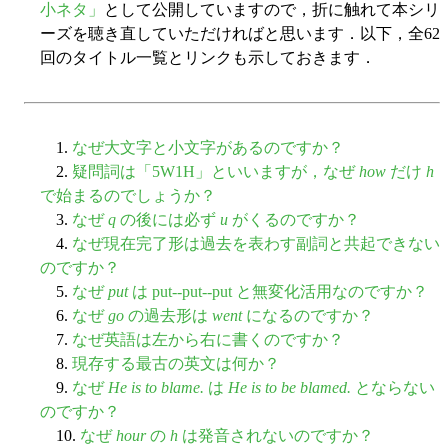
小ネタ」
として公開していますので，折に触れて本シリ
ーズを聴き直していただければと思います．以下，全62
回のタイトル一覧とリンクも示しておきます．
1.
なぜ大文字と小文字があるのですか？
2.
疑問詞は「5W1H」といいますが，なぜ
how
だけ
h
で始まるのでしょうか？
3.
なぜ
q
の後には必ず
u
がくるのですか？
4.
なぜ現在完了形は過去を表わす副詞と共起できない
のですか？
5.
なぜ
put
は put--put--put と無変化活用なのですか？
6.
なぜ
go
の過去形は
went
になるのですか？
7.
なぜ英語は左から右に書くのですか？
8.
現存する最古の英文は何か？
9.
なぜ
He is to blame.
は
He is to be blamed.
とならない
のですか？
10.
なぜ
hour
の
h
は発音されないのですか？