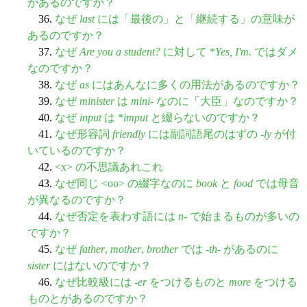
があるのですか？
36.
なぜ
last
には「最後の」と「継続する」の意味が
あるのですか？
37.
なぜ
Are you a student?
に対して *
Yes, I'm.
ではダメ
なのですか？
38.
なぜ
as
にはあんなに多くの用法があるのですか？
39.
なぜ
minister
は
mini
- なのに「大臣」なのですか？
40.
なぜ
input
は *
imput
と綴らないのですか？
41.
なぜ形容詞
friendly
には副詞語尾のはずの -
ly
が付
いているのですか？
42.
<x> の不思議あれこれ
43.
なぜ同じ <oo> の綴字なのに
book
と
food
では母音
が異なるのですか？
44.
なぜ否定を表わす語には
n
- で始まるものが多いの
ですか？
45.
なぜ
father
,
mother
,
brother
では -
th
- があるのに
sister
にはないのですか？
46.
なぜ比較級には -
er
をつけるものと
more
をつける
ものとがあるのですか？