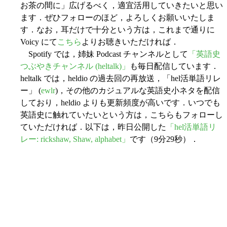
お茶の間に」広げるべく，適宜活用していきたいと思い
ます．ぜひフォローのほど，よろしくお願いいたしま
す．なお，耳だけで十分という方は，これまで通りに
Voicy にて
こちら
よりお聴きいただければ．
Spotify では，姉妹 Podcast チャンネルとして
「英語史
つぶやきチャンネル (heltalk)」
も毎日配信しています．
heltalk では，heldio の過去回の再放送，「hel活単語リレ
ー」 (
ewlr
)，その他のカジュアルな英語史小ネタを配信
しており，heldio よりも更新頻度が高いです．いつでも
英語史に触れていたいという方は，こちらもフォローし
ていただければ．以下は，昨日公開した
「hel活単語リ
レー: rickshaw, Shaw, alphabet」
です（9分29秒）．