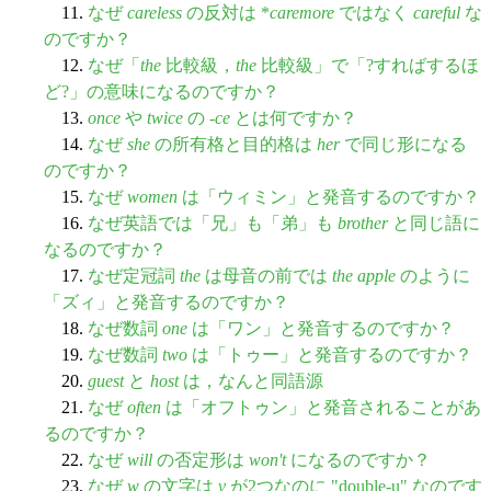
11.
なぜ
careless
の反対は *
caremore
ではなく
careful
な
のですか？
12.
なぜ「
the
比較級，
the
比較級」で「?すればするほ
ど?」の意味になるのですか？
13.
once
や
twice
の -
ce
とは何ですか？
14.
なぜ
she
の所有格と目的格は
her
で同じ形になる
のですか？
15.
なぜ
women
は「ウィミン」と発音するのですか？
16.
なぜ英語では「兄」も「弟」も
brother
と同じ語に
なるのですか？
17.
なぜ定冠詞
the
は母音の前では
the apple
のように
「ズィ」と発音するのですか？
18.
なぜ数詞
one
は「ワン」と発音するのですか？
19.
なぜ数詞
two
は「トゥー」と発音するのですか？
20.
guest
と
host
は，なんと同語源
21.
なぜ
often
は「オフトゥン」と発音されることがあ
るのですか？
22.
なぜ
will
の否定形は
won't
になるのですか？
23.
なぜ
w
の文字は
v
が2つなのに "double-u" なのです