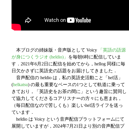
本ブログの姉妹版・音声版として Voicy
「英語の語源
が身につくラジオ (heldio)」
を毎朝6時に配信していま
す．2021年6月2日に配信を始めてから，hellog 同様に毎
日欠かさずに英語史の話題をお届けしてきました．
音声配信の heldio は，私の英語史活動こと「hel活」
(
helkatsu
) の最も重要なベースの1つとして軌道に乗って
きており，「英語史をお茶の間に」という趣旨に賛同し
て協力してくださるコアリスナーの方々にも恵まれ，
（毎日配信なので苦しくも）楽しいhel活ライフを送っ
ています．
heldio は Voicy という音声配信プラットフォームにて
展開していますが，2024年7月21日より別の音声配信プ