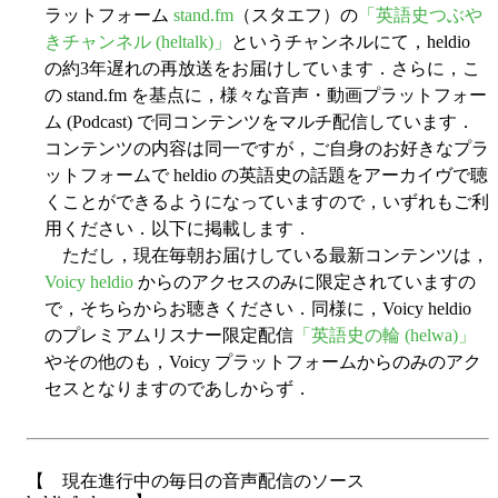
ラットフォーム
stand.fm
（スタエフ）の
「英語史つぶや
きチャンネル (heltalk)」
というチャンネルにて，heldio
の約3年遅れの再放送をお届けしています．さらに，こ
の stand.fm を基点に，様々な音声・動画プラットフォー
ム (Podcast) で同コンテンツをマルチ配信しています．
コンテンツの内容は同一ですが，ご自身のお好きなプラ
ットフォームで heldio の英語史の話題をアーカイヴで聴
くことができるようになっていますので，いずれもご利
用ください．以下に掲載します．
ただし，現在毎朝お届けしている最新コンテンツは，
Voicy heldio
からのアクセスのみに限定されていますの
で，そちらからお聴きください．同様に，Voicy heldio
のプレミアムリスナー限定配信
「英語史の輪 (helwa)」
やその他のも，Voicy プラットフォームからのみのアク
セスとなりますのであしからず．
【 現在進行中の毎日の音声配信のソース