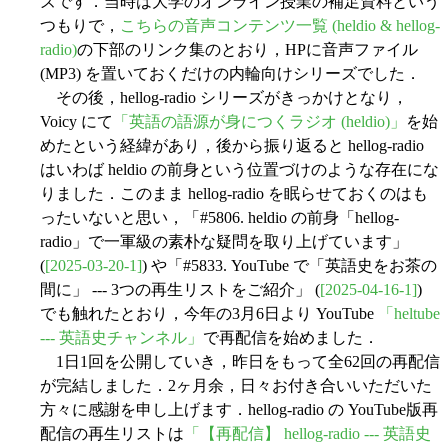
ズです．当時は大学のオンライン授業の補足資料という
つもりで，
こちらの音声コンテンツ一覧 (heldio & hellog-
radio)
の下部のリンク集のとおり，HPに音声ファイル
(MP3) を置いておくだけの内輪向けシリーズでした．
その後，hellog-radio シリーズがきっかけとなり，
Voicy にて
「英語の語源が身につくラジオ (heldio)」
を始
めたという経緯があり，後から振り返ると hellog-radio
はいわば heldio の前身という位置づけのような存在にな
りました．このまま hellog-radio を眠らせておくのはも
ったいないと思い，「#5806. heldio の前身「hellog-
radio」で一軍級の素朴な疑問を取り上げています」
(
[2025-03-20-1]
) や「#5833. YouTube で「英語史をお茶の
間に」 --- 3つの再生リストをご紹介」 (
[2025-04-16-1]
)
でも触れたとおり，今年の3月6日より YouTube
「heltube
--- 英語史チャンネル」
で再配信を始めました．
1日1回を公開していき，昨日をもって全62回の再配信
が完結しました．2ヶ月余，日々お付き合いいただいた
方々に感謝を申し上げます．hellog-radio の YouTube版再
配信の再生リストは
「【再配信】 hellog-radio --- 英語史