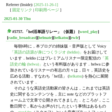
Referrer (Inside):
[2025-11-26-1]
[
固定リンク
|
印刷用ページ
]
2025-01-30 Thu
#5757. 「hel活単語リレー」（仮題）
[
word_play
]
■
[
radio_broadcast
][
helmate
][
helkatsu
][
ewlr
]
毎朝6時に，本ブログの姉妹版・音声版として Voicy
「英語の語源が身につくラジオ (heldio)」
をお届けして
います．heldio にはプレミアムリスナー限定配信の
「英
語史の輪 (helwa)」
という有料版があります．helwa に参
加されているリスナーの有志の方々は，日々，英語史を
広める活動，すなわち「hel活」 (
helkatsu
) を熱心に展開
されています．
そのような英語史活動家の皆さんは，これまでは英語
史に関するコンテンツを，主に note などのプラットフ
ォーム上で文章で公開されてきました．ところが，ここ
数日間で，私からお声がけしたという事情はあるもの