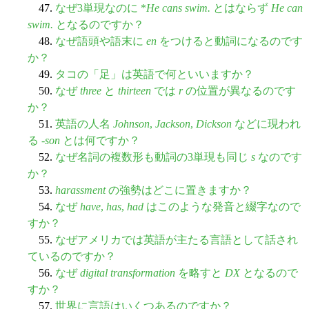
47.
なぜ3単現なのに *
He cans swim.
とはならず
He can
swim.
となるのですか？
48.
なぜ語頭や語末に
en
をつけると動詞になるのです
か？
49.
タコの「足」は英語で何といいますか？
50.
なぜ
three
と
thirteen
では
r
の位置が異なるのです
か？
51.
英語の人名
Johnson
,
Jackson
,
Dickson
などに現われ
る -
son
とは何ですか？
52.
なぜ名詞の複数形も動詞の3単現も同じ
s
なのです
か？
53.
harassment
の強勢はどこに置きますか？
54.
なぜ
have
,
has
,
had
はこのような発音と綴字なので
すか？
55.
なぜアメリカでは英語が主たる言語として話され
ているのですか？
56.
なぜ
digital transformation
を略すと
DX
となるので
すか？
57.
世界に言語はいくつあるのですか？