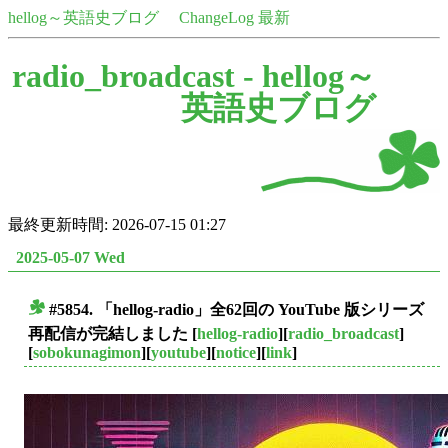
hellog～英語史ブログ
ChangeLog 最新
radio_broadcast -
hellog～
英語史ブログ
最終更新時間: 2026-07-15 01:27
2025-05-07 Wed
#5854. 「hellog-radio」全62回の YouTube 版シリーズ
■
再配信が完結しました
[
hellog-radio
][
radio_broadcast
]
[
sobokunagimon
][
youtube
][
notice
][
link
]