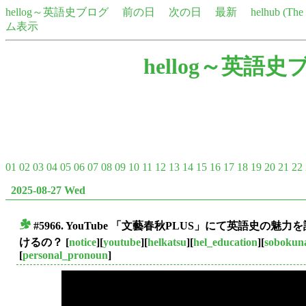
hellog～英語史ブログ
前の日
次の日
最新
helhub (Th
ム表示
hellog～英語史
01
02
03
04
05
06
07
08
09
10
11
12
13
14
15
16
17
18
19
20
21
22
2025-08-27 Wed
#5966. YouTube 「文藝春秋PLUS」にて英語史の魅力を語る
■
けるの？
[
notice
][
youtube
][
helkatsu
][
hel_education
][
sobokun
[
personal_pronoun
]