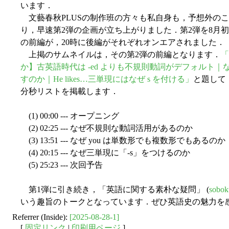
います．
文藝春秋PLUSの制作班の方々も私自身も，予想外の
り，早速第2弾の企画が立ち上がりました．第2弾を8月初
の前編が，20時に後編がそれぞれオンエアされました．
上掲のサムネイルは，その第2弾の前編となります．
「
か】古英語時代は -ed よりも不規則動詞がデフォルト｜な
すのか｜He likes…三単現にはなぜ s を付ける」
と題して
分秒リストを掲載します．
(1) 00:00 --- オープニング
(2) 02:25 --- なぜ不規則な動詞活用があるのか
(3) 13:51 --- なぜ you は単数形でも複数形でもあるのか
(4) 20:15 --- なぜ三単現に「-s」をつけるのか
(5) 25:23 --- 次回予告
第1弾に引き続き，「英語に関する素朴な疑問」 (
sobok
いう趣旨のトークとなっています．ぜひ英語史の魅力を
Referrer (Inside):
[2025-08-28-1]
[
固定リンク
|
印刷用ページ
]