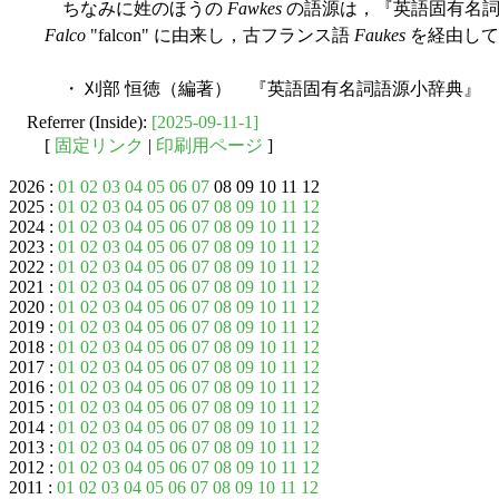
ちなみに姓のほうの
Fawkes
の語源は，『英語固有名詞
Falco
"falcon" に由来し，古フランス語
Faukes
を経由して
・ 刈部 恒徳（編著） 『英語固有名詞語源小辞典』 研
Referrer (Inside):
[2025-09-11-1]
[
固定リンク
|
印刷用ページ
]
2026 :
01
02
03
04
05
06
07
08 09 10 11 12
2025 :
01
02
03
04
05
06
07
08
09
10
11
12
2024 :
01
02
03
04
05
06
07
08
09
10
11
12
2023 :
01
02
03
04
05
06
07
08
09
10
11
12
2022 :
01
02
03
04
05
06
07
08
09
10
11
12
2021 :
01
02
03
04
05
06
07
08
09
10
11
12
2020 :
01
02
03
04
05
06
07
08
09
10
11
12
2019 :
01
02
03
04
05
06
07
08
09
10
11
12
2018 :
01
02
03
04
05
06
07
08
09
10
11
12
2017 :
01
02
03
04
05
06
07
08
09
10
11
12
2016 :
01
02
03
04
05
06
07
08
09
10
11
12
2015 :
01
02
03
04
05
06
07
08
09
10
11
12
2014 :
01
02
03
04
05
06
07
08
09
10
11
12
2013 :
01
02
03
04
05
06
07
08
09
10
11
12
2012 :
01
02
03
04
05
06
07
08
09
10
11
12
2011 :
01
02
03
04
05
06
07
08
09
10
11
12