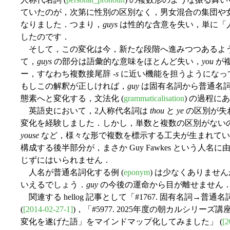
ていたのが，次第に性別の区別なく，男女混合の集団や
なりました．つまり，
guys
は性的な含意を失い，単に「人々」
したのです．
そして，この変化は今，新たな段階へ進みつつあるよ
て，
guys
の部分は語彙的な意味をほとんど失い，
you
が
ー，すなわち複数接尾辞 -
s
に近い機能を担うようになっ
もしこの解釈が正しければ，
guy
は固有名詞から普通名
態素へと変化する，文法化 (
grammaticalisation
) の過程に
英語史において，2人称代名詞は
thou
と
ye
の区別が失
変化を経験しました．しかし，単数と複数の区別がない
youse
など，様々な形で複数を標示する工夫が生まれて
構成する後半部分が，まさか Guy Fawkes という人
じずにはいられません．
人名が普通名詞化する例 (
eponym
) は少なくありませ
いえるでしょう．
guy
の今後の運命から目が離せません
関連する hellog 記事として「#1767. 固有名詞→
(
[2014-02-27-1]
)，「#5977. 2025年度の朝カルシリーズ講
変化を遂げた語」をマインドマップ化してみました」 (
[2