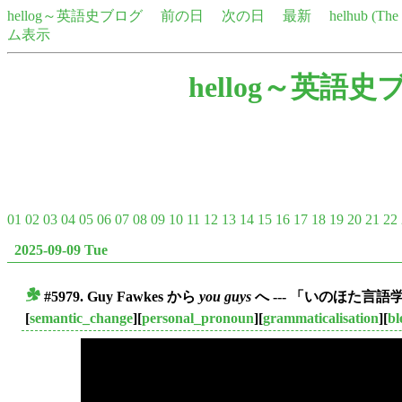
hellog～英語史ブログ
前の日
次の日
最新
helhub (Th
ム表示
hellog～英語史
01
02
03
04
05
06
07
08
09
10
11
12
13
14
15
16
17
18
19
20
21
22
2025-09-09 Tue
#5979. Guy Fawkes から
you guys
へ --- 「いのほた言
■
[
semantic_change
][
personal_pronoun
][
grammaticalisation
][
bl