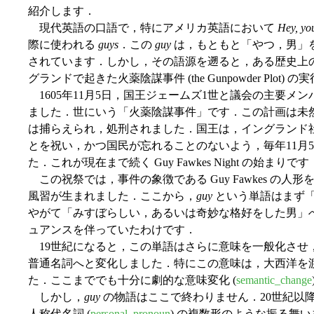
紹介します．
現代英語の口語で，特にアメリカ英語において
Hey, yo
際に使われる
guys
．この
guy
は，もともと「やつ，男」
されています．しかし，その語源を遡ると，ある歴史上の
グランドで起きた火薬陰謀事件 (the Gunpowder Plot) の実行犯
1605年11月5日，国王ジェームズ1世と議会の主要メ
ました．世にいう「火薬陰謀事件」です．この計画は未然に発
は捕らえられ，処刑されました．国王は，イングランド
とを祝い，かつ国民が忘れることのないよう，毎年11月
た．これが現在まで続く Guy Fawkes Night の始まりです
この祝祭では，事件の象徴である Guy Fawkes の
風習が生まれました．ここから，
guy
という単語はまず「G
やがて「みすぼらしい，あるいは奇妙な格好をした男」
ュアンスを伴っていたわけです．
19世紀になると，この単語はさらに意味を一般化させ，単に「男，や
普通名詞へと変化しました．特にこの意味は，大西洋を
た．ここまででも十分に劇的な意味変化 (
semantic_change
しかし，
guy
の物語はここで終わりません．20世紀以
人称代名詞 (
personal_pronoun
) の複数形のような振る舞