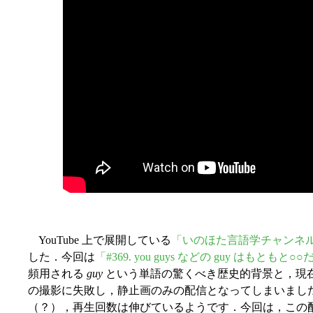
YouTube 上で展開している
「いのほた言語学チャンネ
した．今回は
「#369. you guys などの guy はもとも
頻用される
guy
という単語の驚くべき歴史的背景と，現
の撮影に失敗し，静止画のみの配信となってしまいまし
（？），再生回数は伸びているようです．今回は，この配信の