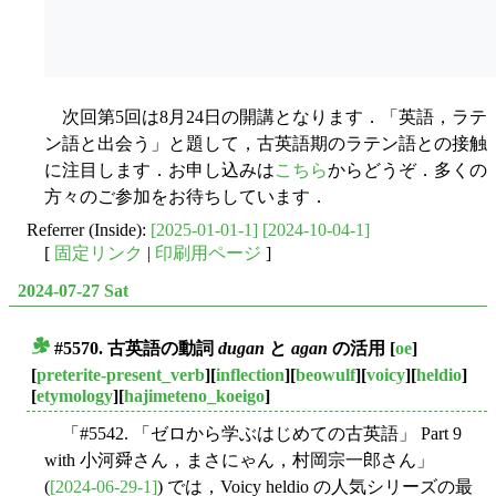
次回第5回は8月24日の開講となります．「英語，ラテ
ン語と出会う」と題して，古英語期のラテン語との接触
に注目します．お申し込みは
こちら
からどうぞ．多くの
方々のご参加をお待ちしています．
Referrer (Inside):
[2025-01-01-1]
[2024-10-04-1]
[
固定リンク
|
印刷用ページ
]
2024-07-27 Sat
#5570. 古英語の動詞
dugan
と
agan
の活用
[
oe
]
■
[
preterite-present_verb
][
inflection
][
beowulf
][
voicy
][
heldio
]
[
etymology
][
hajimeteno_koeigo
]
「#5542. 「ゼロから学ぶはじめての古英語」 Part 9
with 小河舜さん，まさにゃん，村岡宗一郎さん」
(
[2024-06-29-1]
) では，Voicy heldio の人気シリーズの最