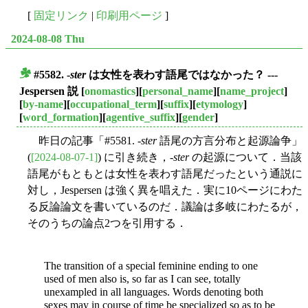
[
固定リンク
|
印刷用ページ
]
2024-08-08 Thu
#5582. -
ster
は女性を表わす語尾ではなかった？ ---
■
Jespersen 説
[
onomastics
][
personal_name
][
name_project
]
[
by-name
][
occupational_term
][
suffix
][
etymology
]
[
word_formation
][
agentive_suffix
][
gender
]
昨日の記事「#5581. -
ster
語尾の方言分布と起源論争」
(
[2024-08-07-1]
) に引き続き，-
ster
の起源について．当該
語尾がもともとは女性を表わす語尾だったという通説に
対し，Jespersen は強く異を唱えた．実に10ページにわた
る反論論文を書いているのだ．議論は多岐にわたるが，
そのうちの論点2つを引用する．
The transition of a special feminine ending to one
used of men also is, so far as I can see, totally
unexampled in all languages. Words denoting both
sexes may in course of time be specialized so as to be