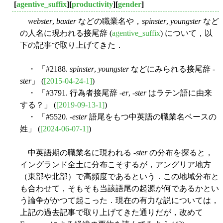
[
agentive_suffix
][
productivity
][
gender
]
webster
,
baxter
などの職業名や，
spinster
,
youngster
など
の人名に現われる接尾辞 (
agentive_suffix
) について，以
下の記事で取り上げてきた．
・ 「#2188.
spinster
,
youngster
などにみられる接尾辞 -
ster
」 (
[2015-04-24-1]
)
・ 「#3791. 行為者接尾辞 -
er
, -
ster
はラテン語に由来
する？」 (
[2019-09-13-1]
)
・ 「#5520. -
ester
語尾をもつ中英語の職業名ベースの
姓」 (
[2024-06-07-1]
)
中英語期の職業名に現われる -
ster
の分布を探ると，
イングランド全土に分布こそするが，アングリア地方
（東部や北部）で高頻度であるという．この地域分布と
も合わせて，そもそも当該語尾の起源が何であるかとい
う論争がかつて起こった．現在の有力な説については，
上記の過去記事で取り上げてきた通りだが，改めて