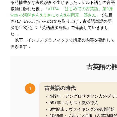
る詩情豊かな表現が多く生じました．ケルト語との言語
接触に触れた後，
「#1124. 「はじめての古英語」第9弾
with 小河舜さん&まさにゃん&村岡宗一郎さん」
で注目
された
Beowulf
からの1文を取り上げ，古英語単語の語
源を1つひとつ『英語語源辞典』で確認していきまし
た．
以下，インフォグラフィックで講座の内容を要約して
おきます．
古英語の
古英語の時代
1
・ 449年：アングロサクソン人のブリ
・ 597年：キリスト教の導入
・ 8世紀末：ヴァイキングの侵攻開始
・ 1066年：ノルマン征服（古英語時