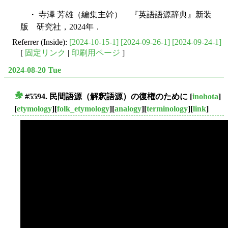
・ 寺澤 芳雄（編集主幹） 『英語語源辞典』新装
版 研究社，2024年．
Referrer (Inside):
[2024-10-15-1]
[2024-09-26-1]
[2024-09-24-1]
[
固定リンク
|
印刷用ページ
]
2024-08-20 Tue
#5594. 民間語源（解釈語源）の復権のために
[
inohota
]
■
[
etymology
][
folk_etymology
][
analogy
][
terminology
][
link
]