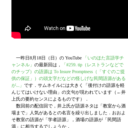
一昨日8月18日（日）の YouTube
「いのほた言語学チ
ャンネル」
の最新回は，
「#259. tip（レストランなどで
のチップ）の語源は To Insure Promptness（「すぐのご提
供の保証」）の頭文字だなどの怪しげな民間語源がある
が...」
です．サムネイルには大きく「後付けの語源を軽
んじてはいけない理由」の文句が現われています（←井
上氏の要約センスによるものです）．
数回前の配信回で，井上氏が語源ネタは「教室から酒
場まで」人気があるとの名言を繰り出しました．おおよ
そ教室の語源が「学者語源」，酒場の語源が「民間語
源」に相当するでしょうか．