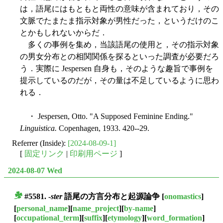
は，語尾にはもともと両性の意味が含まれており，その
文脈でたまたま指示対象が男性だった，というだけのこ
とかもしれないからだ．
多くの事例を集め，当該語尾の使用と，その指示対象
の男女分布との相関関係を探るといった調査が必要だろ
う．実際に Jespersen 自身も，そのような趣旨で事例を
提示しているのだが，その量は不足しているように思わ
れる．
・ Jespersen, Otto. "A Supposed Feminine Ending."
Linguistica.
Copenhagen, 1933. 420--29.
Referrer (Inside):
[2024-08-09-1]
[
固定リンク
|
印刷用ページ
]
2024-08-07 Wed
#5581. -
ster
語尾の方言分布と起源論争
[
onomastics
]
■
[
personal_name
][
name_project
][
by-name
]
[
occupational_term
][
suffix
][
etymology
][
word_formation
]