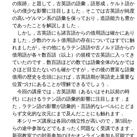
の痕跡」と題して，古英語の語彙，語形成，ケルト語か
らの僅少な影響に注目しました．そこでは古英語が純度
の高いゲルマン系の語彙を保っており，造語能力も豊か
であったことを解説しました．
しかし，古英語にも諸言語からの借用語は確かにあり
ました．少数のケルト借用語の存在についてはすでに触
れましたが，その他にもラテン語語や古ノルド語からの
借用語が各々数百語（以上）の規模で古英語に入ってき
ていたのです．数百語ほどの数では語彙全体のなかでは
さほど目立たないのも確かですが，その後の豊富な語彙
借用の歴史を念頭におけば，古英語期が英語史上重要な
位置づけにあることが理解できるでしょう．
今回の講座では，古英語期（あるいはそれ以前の時
代）におけるラテン語の語彙的影響に注目します．ま
た，ラテン語の影響が語彙的・言語的なレベルにとどま
らず文化的な次元にまで及んだことにも触れます．
本シリーズ講座は各回の独立性が高いので，第5回か
らの途中参加などでもまったく問題なく受講できます．
新宿教室での対面参加のほかオンライン参加も可能です