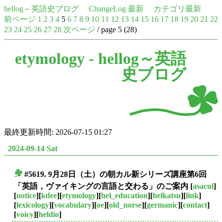
hellog～英語史ブログ
ChangeLog 最新
カテゴリ最新
前ページ
1
2
3
4
5
6
7
8
9
10
11
12
13
14
15
16
17
18
19
20
21
22
23
24
25
26
27
28
次ページ
/ page 5 (28)
etymology -
hellog～英語
史ブログ
最終更新時間: 2026-07-15 01:27
2024-09-14 Sat
#5619. 9月28日（土）の朝カル新シリーズ講座第6回
■
「英語，ヴァイキングの言語と交わる」のご案内
[
asacul
]
[
notice
][
kdee
][
etymology
][
hel_education
][
helkatsu
][
link
]
[
lexicology
][
vocabulary
][
oe
][
old_norse
][
germanic
][
contact
]
[
voicy
][
heldio
]