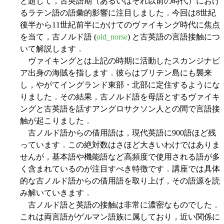
と題して，古英語期（あるいはそれ以前の時代）におけ
るラテン語の語彙的影響に注目しました．今回は8世紀
後半から11世紀前半にかけてのヴァイキング時代に焦点
を当て，古ノルド語 (
old_norse
) と古英語の言語接触につ
いて解説します．
ヴァイキングとは上記の時期に活動したスカンジナビ
ア出身の海賊を指します．彼らはブリテン島にも襲来
し，やがてイングランド東部・北部に定住するようにな
りました．その結果，古ノルド語を母語とするヴァイキ
ングと古英語を話すアングロサクソン人との間で言語接
触が起こりました．
古ノルド語からの借用語は，現代英語に900語ほど残
っています．この絶対数はさほど大きいわけではありま
せんが，基本語や機能語など高頻度で使用される語が多
く含まれているのが注目すべき特徴です．講座では具体
的な古ノルド語からの借用語を取り上げ，その語源を読
み解いていきます．
古ノルド語と英語の接触は非常に濃密なものでした．
これは両言語がゲルマン語族に属しており，近い関係に