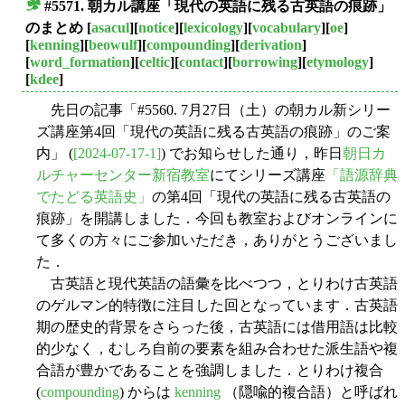
#5571. 朝カル講座「現代の英語に残る古英語の痕跡」
■
のまとめ
[
asacul
][
notice
][
lexicology
][
vocabulary
][
oe
]
[
kenning
][
beowulf
][
compounding
][
derivation
]
[
word_formation
][
celtic
][
contact
][
borrowing
][
etymology
]
[
kdee
]
先日の記事「#5560. 7月27日（土）の朝カル新シリー
ズ講座第4回「現代の英語に残る古英語の痕跡」のご案
内」 (
[2024-07-17-1]
) でお知らせした通り，昨日
朝日カ
ルチャーセンター新宿教室
にてシリーズ講座
「語源辞典
でたどる英語史」
の第4回「現代の英語に残る古英語の
痕跡」を開講しました．今回も教室およびオンラインに
て多くの方々にご参加いただき，ありがとうございまし
た．
古英語と現代英語の語彙を比べつつ，とりわけ古英語
のゲルマン的特徴に注目した回となっています．古英語
期の歴史的背景をさらった後，古英語には借用語は比較
的少なく，むしろ自前の要素を組み合わせた派生語や複
合語が豊かであることを強調しました．とりわけ複合
(
compounding
) からは
kenning
（隠喩的複合語）と呼ばれ