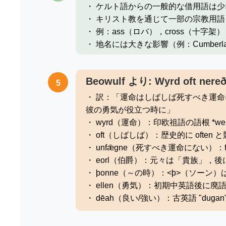
・ ケルト語からの一般的な借用語は少
・ キリスト教を通じて一部の宗教用語
・ 例：ass（ロバ），cross（十字架）
・ 地名には大きな影響（例：Cumberland
Beowulf より: Wyrd oft nereð 
5
・ 訳：「運命はしばしば死すべき運
彼の勇気が役立つ時に」
・ wyrd（運命）：印欧祖語の語根 *we
・ oft（しばしば）：歴史的に often 
・ unfǣgne（死すべき運命にない）：f
・ eorl（伯爵）：元々は「貴族」，
・ þonne（～の時）：<þ>（ソーン）
・ ellen（勇気）：初期中英語後に廃
・ dēah（良い/強い）：古英語 "dugan"