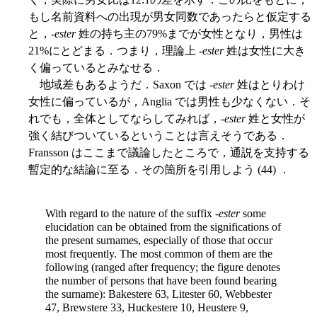
もし名前資料への出現が男女同数であったらと仮定する
と，-
ester
姓の持ち主の79%までが女性となり，男性は
21%にとどまる．つまり，理論上 -
ester
姓は女性に大き
く偏っているとみなせる．
地域差もあるようだ．Saxon では -
ester
姓はとりわけ
女性に偏っているが，Anglia では男性も少なくない．そ
れでも，全体としてならしてみれば，-
ester
姓と女性が
強く結びついているということは言えそうである．
Fransson はここまで議論したところで，通説を支持する
暫定的な結論に至る．その箇所を引用しよう (44) ．
With regard to the nature of the suffix -
ester
some
elucidation can be obtained from the significations of
the present surnames, especially of those that occur
most frequently. The most common of them are the
following (ranged after frequency; the figure denotes
the number of persons that have been found bearing
the surname): Bakestere 63, Litester 60, Webbester
47, Brewstere 33, Huckestere 10, Heustere 9,