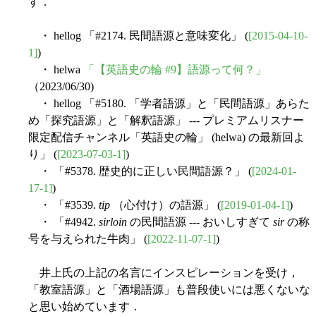
す．
・ hellog 「#2174. 民間語源と意味変化」 (
[2015-04-10-
1]
)
・ helwa
「【英語史の輪 #9】語源って何？」
（2023/06/30)
・ hellog 「#5180. 「学者語源」と「民間語源」あらた
め「探究語源」と「解釈語源」 --- プレミアムリスナー
限定配信チャンネル「英語史の輪」 (helwa) の最新回よ
り」 (
[2023-07-03-1]
)
・ 「#5378. 歴史的に正しい民間語源？」 (
[2024-01-
17-1]
)
・ 「#3539.
tip
（心付け）の語源」 (
[2019-01-04-1]
)
・ 「#4942.
sirloin
の民間語源 --- おいしすぎて
sir
の称
号を与えられた牛肉」 (
[2022-11-07-1]
)
井上氏の上記の名言にインスピレーションを受け，
「教室語源」と「酒場語源」も普段使いには悪くないな
と思い始めています．