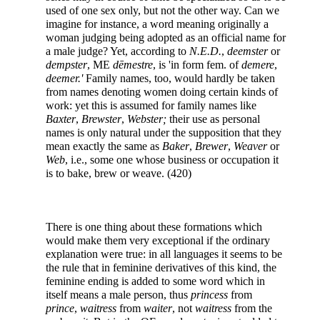
used of one sex only, but not the other way. Can we
imagine for instance, a word meaning originally a
woman judging being adopted as an official name for
a male judge? Yet, according to
N.E.D.
,
deemster
or
dempster
, ME
dēmestre
, is 'in form fem. of
demere
,
deemer.'
Family names, too, would hardly be taken
from names denoting women doing certain kinds of
work: yet this is assumed for family names like
Baxter
,
Brewster
,
Webster;
their use as personal
names is only natural under the supposition that they
mean exactly the same as
Baker
,
Brewer
,
Weaver
or
Web
, i.e., some one whose business or occupation it
is to bake, brew or weave. (420)
There is one thing about these formations which
would make them very exceptional if the ordinary
explanation were true: in all languages it seems to be
the rule that in feminine derivatives of this kind, the
feminine ending is added to some word which in
itself means a male person, thus
princess
from
prince
,
waitress
from
waiter
, not
waitress
from the