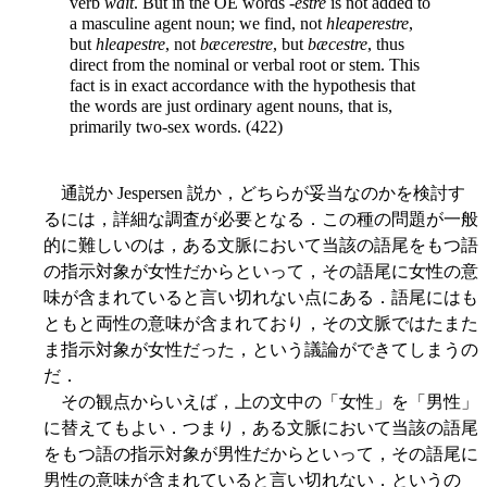
verb
wait
. But in the OE words -
estre
is not added to
a masculine agent noun; we find, not
hleaperestre
,
but
hleapestre
, not
bæcerestre
, but
bæcestre
, thus
direct from the nominal or verbal root or stem. This
fact is in exact accordance with the hypothesis that
the words are just ordinary agent nouns, that is,
primarily two-sex words. (422)
通説か Jespersen 説か，どちらが妥当なのかを検討す
るには，詳細な調査が必要となる．この種の問題が一般
的に難しいのは，ある文脈において当該の語尾をもつ語
の指示対象が女性だからといって，その語尾に女性の意
味が含まれていると言い切れない点にある．語尾にはも
ともと両性の意味が含まれており，その文脈ではたまた
ま指示対象が女性だった，という議論ができてしまうの
だ．
その観点からいえば，上の文中の「女性」を「男性」
に替えてもよい．つまり，ある文脈において当該の語尾
をもつ語の指示対象が男性だからといって，その語尾に
男性の意味が含まれていると言い切れない．というの