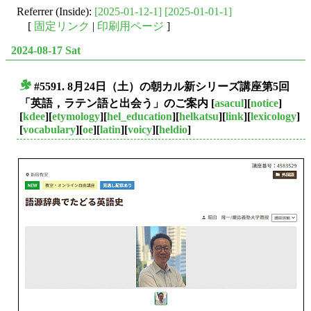
Referrer (Inside):
[2025-01-12-1]
[2025-01-01-1]
[
固定リンク
|
印刷用ページ
]
2024-08-17 Sat
#5591. 8月24日（土）の朝カル新シリーズ講座第5回
■
「英語，ラテン語と出会う」のご案内
[
asacul
][
notice
]
[
kdee
][
etymology
][
hel_education
][
helkatsu
][
link
][
lexicology
]
[
vocabulary
][
oe
][
latin
][
voicy
][
heldio
]