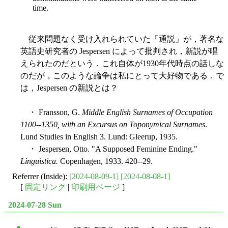
time.
従来問題なく受け入れられていた「通説」が，著名な
英語史研究者の Jespersen によって批判され，新説が唱
えられたのだという．これ自体が1930年代時点の話しな
のだが，このような論争は私にとって大好物である．で
は，Jespersen の新説とは？
・ Fransson, G.
Middle English Surnames of Occupation
1100--1350, with an Excursus on Toponymical Surnames
.
Lund Studies in English 3. Lund: Gleerup, 1935.
・ Jespersen, Otto. "A Supposed Feminine Ending."
Linguistica.
Copenhagen, 1933. 420--29.
Referrer (Inside):
[2024-08-09-1]
[2024-08-08-1]
[
固定リンク
|
印刷用ページ
]
2024-07-28 Sun