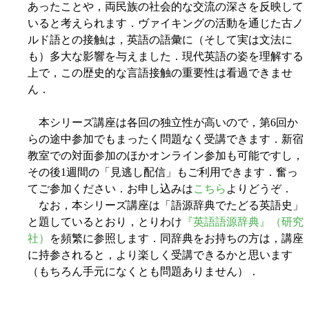
あったことや，両民族の社会的な交流の深さを反映して
いると考えられます．ヴァイキングの活動を通じた古ノ
ルド語との接触は，英語の語彙に（そして実は文法に
も）多大な影響を与えました．現代英語の姿を理解する
上で，この歴史的な言語接触の重要性は看過できませ
ん．
本シリーズ講座は各回の独立性が高いので，第6回か
らの途中参加でもまったく問題なく受講できます．新宿
教室での対面参加のほかオンライン参加も可能ですし，
その後1週間の「見逃し配信」もご利用できます．奮っ
てご参加ください．お申し込みは
こちら
よりどうぞ．
なお，本シリーズ講座は「語源辞典でたどる英語史」
と題しているとおり，とりわけ
『英語語源辞典』（研究
社）
を頻繁に参照します．同辞典をお持ちの方は，講座
に持参されると，より楽しく受講できるかと思います
（もちろん手元になくとも問題ありません）．