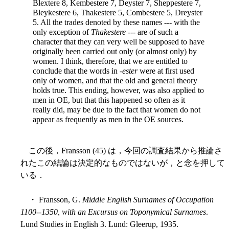
Blextere 8, Kembestere 7, Deyster 7, Sheppestere 7,
Bleykestere 6, Thakestere 5, Combestere 5, Dreyster
5. All the trades denoted by these names --- with the
only exception of
Thakestere
--- are of such a
character that they can very well be supposed to have
originally been carried out only (or almost only) by
women. I think, therefore, that we are entitled to
conclude that the words in -
ester
were at first used
only of women, and that the old and general theory
holds true. This ending, however, was also applied to
men in OE, but that this happened so often as it
really did, may be due to the fact that women do not
appear as frequently as men in the OE sources.
この後，Fransson (45) は，今回の調査結果から推論さ
れたこの結論は決定的なものではないが，と念を押して
いる．
・ Fransson, G.
Middle English Surnames of Occupation
1100--1350, with an Excursus on Toponymical Surnames
.
Lund Studies in English 3. Lund: Gleerup, 1935.