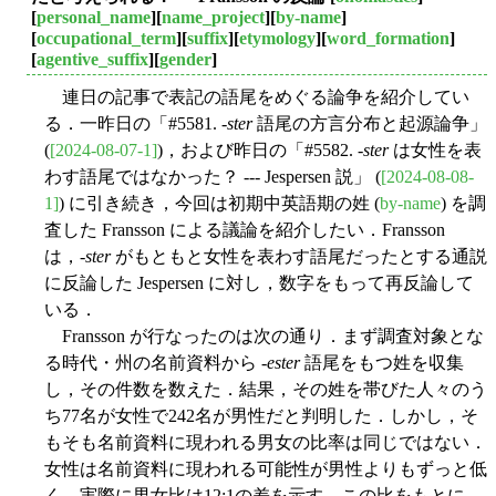
[
personal_name
][
name_project
][
by-name
]
[
occupational_term
][
suffix
][
etymology
][
word_formation
]
[
agentive_suffix
][
gender
]
連日の記事で表記の語尾をめぐる論争を紹介してい
る．一昨日の「#5581. -
ster
語尾の方言分布と起源論争」
(
[2024-08-07-1]
)，および昨日の「#5582. -
ster
は女性を表
わす語尾ではなかった？ --- Jespersen 説」 (
[2024-08-08-
1]
) に引き続き，今回は初期中英語期の姓 (
by-name
) を調
査した Fransson による議論を紹介したい．Fransson
は，-
ster
がもともと女性を表わす語尾だったとする通説
に反論した Jespersen に対し，数字をもって再反論して
いる．
Fransson が行なったのは次の通り．まず調査対象とな
る時代・州の名前資料から -
ester
語尾をもつ姓を収集
し，その件数を数えた．結果，その姓を帯びた人々のう
ち77名が女性で242名が男性だと判明した．しかし，そ
もそも名前資料に現われる男女の比率は同じではない．
女性は名前資料に現われる可能性が男性よりもずっと低
く，実際に男女比は12:1の差を示す．この比をもとに，