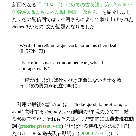
新回となる
「#1124. 「はじめての古英語」第9弾 with 小
河舜さん&まさにゃん&村岡宗一郎さん」
を紹介しまし
た．その配信回では，小河さんによって取り上げられた
Beowulf
からの1文が話題となりました．
Wyrd oft nereð/ unfǣgne eorl, þonne his ellen dēah.
(ll. 572b--73)
"Fate often saves an undoomed earl, when his
courage avails."
「運命はしばしば死すべき運命にない勇士を救
う，彼の勇気が役立つ時に」
引用の最後の語
dēah
は， "to be good, to be strong, to
avail" 意味する
dugan
という動詞の3単現の形です．妙
な形態ですが，それもそのはず，歴史的には
過去現在動
詞
(
preterite-present_verb
) と呼ばれる特殊な型の動詞でし
た（cf. 「#66. 過去現在動詞」 (
[2009-07-03-1]
)）．