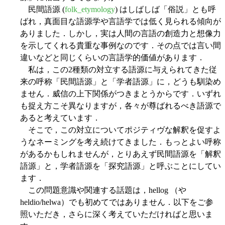
民間語源 (
folk_etymology
) はしばしば「俗説」とも呼
ばれ，真面目な語源学や言語学では低く見られる傾向が
ありました．しかし，実は人間の言語の創造力と想像力
を示してくれる貴重な事例なのです．その点では言い間
違いなどと同じくらいの言語学的価値があります．
私は，この2種類の対立する語源に与えられてきた従
来の呼称「民間語源」と「学者語源」に，どうも馴染め
ません．威信の上下関係がつきまとうからです．いずれ
も捉え方こそ異なりますが，各々が尊ばれるべき語源で
あると考えています．
そこで，この対立についてポジティヴな解釈を促すよ
うなネーミングを考え続けてきました．もっとよい呼称
があるかもしれませんが，とりあえず民間語源を「解釈
語源」と，学者語源を「探究語源」と呼ぶことにしてい
ます．
この問題意識や関連する話題は，hellog （や
heldio/helwa）でも初めてではありません．以下をご参
照いただき，さらに深く考えていただければと思いま