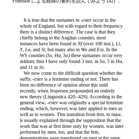
Fransson による経緯の要約を読んでみよう (42) ．
It is true that the surnames in -
ester
occur in the
whole of England, but with regard to their frequency
there is a distinct difference. The case is that they
chiefly belong to the Anglian counties; most
instances have been found in
Nf
(over 100 inst.),
Li
,
Y
,
La
, and
St
, but many also in
Wo
and
Ess
. In the
WS counties
(Sx, Ha, So)
these surnames occur very
seldom; thus I have only found 3 inst. in
So
, 5 in
Ha
,
and 11 in
Sx
.
We now come to the difficult question whether the
suffix -
ester
is a feminine ending or not. There has
been no difference of opinion about this until
recently, when Jespersen propounded an entirely
new theory (Linguistica 420--429). According to the
general view, -
ester
was originally a special feminine
ending, which, however, was later applied to men as
well as to women. This transition from fem. to masc.
is usually explained through the supposition that the
work that was at first done only by women, was later
performed by men, too, and that the fem.
denominations were transferred on men at the same