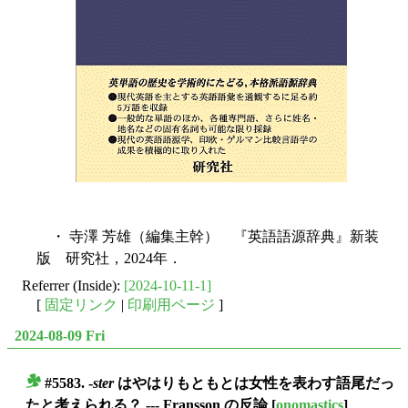
・ 寺澤 芳雄（編集主幹） 『英語語源辞典』新装
版 研究社，2024年．
Referrer (Inside):
[2024-10-11-1]
[
固定リンク
|
印刷用ページ
]
2024-08-09 Fri
#5583. -
ster
はやはりもともとは女性を表わす語尾だっ
■
たと考えられる？ --- Fransson の反論
[
onomastics
]