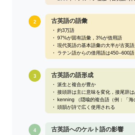
古英語の語彙
2
・ 約3万語
・ 97%が固有語彙，3%が借用語
・ 現代英語の基本語彙の大半が古英語
・ ラテン語からの借用語は450--600語
古英語の語形成
3
・ 派生と複合が豊か
・ 接頭辞は主に意味を変化，接尾辞
・ kenning （隠喩的複合語（例：「
・ 頭韻が詩で広く使用される
古英語へのケルト語の影響
4