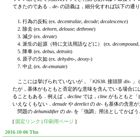
てきたのである．
de
- の語義は，細分化すれば以下の通り
1. 行為の反転 (ex.
decentralize
,
decode
;
decalescence
)
2. 除去 (ex.
dehorn
,
delouse
;
dethrone
)
3. 減少 (ex.
derate
)
4. 派生の起源（特に文法用語などに） (ex.
decompound
5. 降車 (ex.
debus
,
detrain
)
6. 原子の欠如 (ex.
dehydro
-,
deoxy
-)
7. 中止 (ex.
de-emanate
)
ここには挙げられていないが，「#2638. 接頭辞
dis
- 」 (
たが，基体がもともと否定的な意味を含んでいる場合に
ることもある．例えば，
decline
では，
cline
がもともと「
いえなくもない．
denude
や
derelict
の
de
- も基体の含意
問題の
dehumidifier
の
de
- を「強調」用法としてかば
[
固定リンク
|
印刷用ページ
]
2016-10-06 Thu