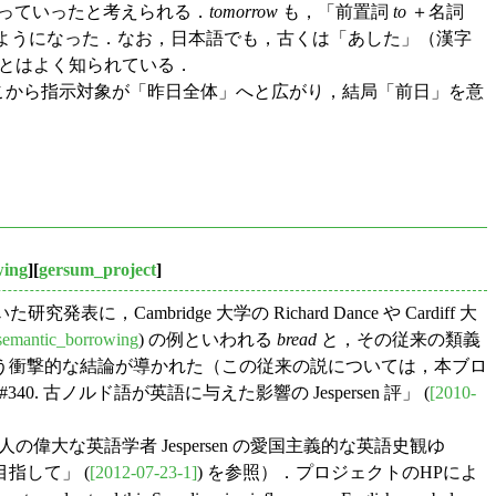
がっていったと考えられる．
tomorrow
も，「前置詞
to
＋名詞
ようになった．なお，日本語でも，古くは「あした」（漢字
ことはよく知られている．
こから指示対象が「昨日全体」へと広がり，結局「前日」を意
wing
][
gersum_project
]
究発表に，Cambridge 大学の Richard Dance や Cardiff 大
semantic_borrowing
) の例といわれる
bread
と，その従来の類義
という衝撃的な結論が導かれた（この従来の説については，本ブロ
#340. 古ノルド語が英語に与えた影響の Jespersen 評」 (
[2010-
偉大な英語学者 Jespersen の愛国主義的な英語史観ゆ
指して」 (
[2012-07-23-1]
) を参照）．プロジェクトのHPによ