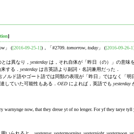
tion
]
row
」 (
[2016-09-25-1]
)，「#2709.
tomorrow
,
today
」 (
[2016-09-26-1
のとは異なり，
yesterday
は，それ自体が「昨日（の）」の意味
由来する．
yesterday
は古英語より副詞・名詞兼用だった．
ノルド語やゴート語では同類の表現が「昨日」ではなく「明
発達していた可能性もある．
OED
によれば，英語でも
yesterday
y warnynge now, that they dreue yt of no lenger. For yf they tarye tyll
に用いられると，
yestereve
,
yestermorning
,
yesternight
,
yesternoon
,
ye