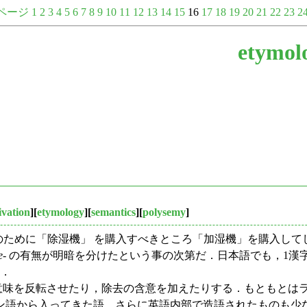
ページ
1
2
3
4
5
6
7
8
9
10
11
12
13
14
15
16
17
18
19
20
21
22
23
2
etymol
ivation
][
etymology
][
semantics
][
polysemy
]
支援のために「除湿機」 を購入すべきところ「加湿機」を購入し
e
- の有無が明暗を分けたという事の次第だ．日本語でも，1
る．
味を反転させたり，除去の含意を加えたりする．もともとはラテン
ン語から入ってきた語，さらに英語内部で造語されたものも少