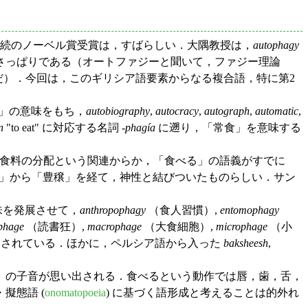
続のノーベル賞受賞は，すばらしい．大隅教授は，
autophagy
さっぱりである（オートファジーと聞いて，ファジー理論
で読んだ）．今回は，このギリシア語要素からなる複合語，特に第2
自」の意味をもち，
autobiography
,
autocracy
,
autograph
,
automatic
,
n
"to eat" に対応する名詞
-phagía
に遡り，「常食」を意味する
義らしい．食料の分配という関連からか，「食べる」の語義がすでに
」から「豊穣」を経て，神性と結びついたものらしい．サン
味を発展させて，
anthropophagy
（食人習慣）,
entomophagy
ophage
（読書狂）,
macrophage
（大食細胞）,
microphage
（小
出されている．ほかに，ペルシア語から入った
baksheesh
,
」の子音が思い出される．食べるという動作では唇，歯，舌，
擬態語 (
onomatopoeia
) に基づく語形成と考えることは的外れ