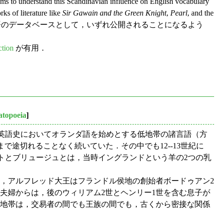
 Scandinavian influence on English vocabulary
s of literature like
Sir Gawain and the Green Knight
,
Pearl
, and the
単語のデータベースとして，いずれ公開されることになるよう
ction
が有用．
topoeia
]
，英語史においてオランダ語を始めとする低地帯の諸言語（方
まで途切れることなく続いていた．その中でも12--13世紀に
ントとブリュージュとは，当時イングランドという羊の2つの乳
，アルフレッド大王はフランドル侯地の創始者ボードゥアン2
夫婦からは，後のウィリアム2世とヘンリー1世を含む息子が
低地帯は，交易者の間でも王族の間でも，古くから密接な関係