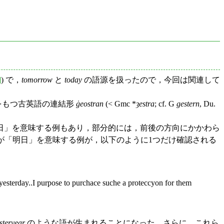
]
) で，
tomorrow
と
today
の語源を扱ったので，今回は関連して
をもつ古英語の連結形
ġeostran
(< Gmc *
ȝestra
; cf. G
gestern
, Du.
日」を意味する例もあり，部分的には，前後の方向にかかわら
が「明日」を意味する例が，以下のように1つだけ確認される
 yesterday..I purpose to purchace suche a proteccyon for them
steryear
のような語が生まれることになった．さらに，これら