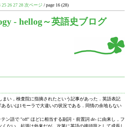
4
25
26
27
28
次ページ
/ page 16 (28)
ogy -
hellog～英語史ブログ
てしまい，検査院に指摘されたという記事があった．英語表記
漢字あるいは1モーラで大違いの状況である．同情の余地もない
語で "off" ほどに相当する副詞・前置詞
de
- に由来し，フ
なくない．起源は外来だが，次第に英語の接頭辞として成長し