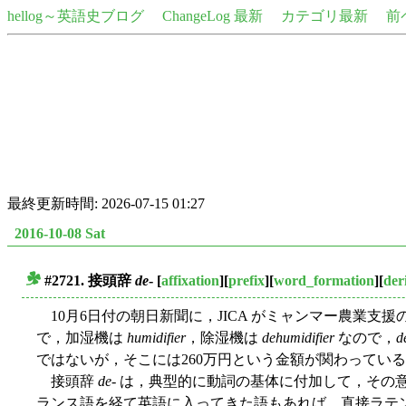
hellog～英語史ブログ
ChangeLog 最新
カテゴリ最新
前
最終更新時間: 2026-07-15 01:27
2016-10-08 Sat
#2721. 接頭辞
de
-
[
affixation
][
prefix
][
word_formation
][
der
■
10月6日付の朝日新聞に，JICA がミャンマー農業
で，加湿機は
humidifier
，除湿機は
dehumidifier
なので，
d
ではないが，そこには260万円という金額が関わってい
接頭辞
de
- は，典型的に動詞の基体に付加して，その意
ランス語を経て英語に入ってきた語もあれば，直接ラテ