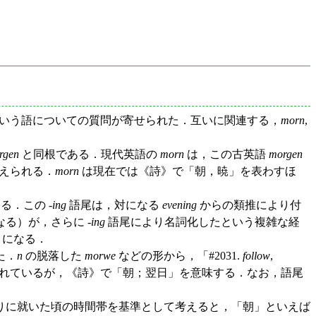
いう語についての質問が寄せられた．互いに関連する，
morn
,
rgen
と同根である．現代英語の
morn
は，この古英語
morgen
えられる．
morn
は現在では《詩》で「朝，暁」を表わすほ
．この -
ing
語尾は，対になる
evening
からの類推により付
る）が，さらに -
ing
語尾により名詞化したという複雑な経
とになる．
た．
n
の脱落した
morwe
などの形から，「#2031.
follow
,
れているが，《詩》で「朝；翌日」を意味する．なお，語尾
りに就いた頃の時間帯を基準として考えると，「朝」といえば