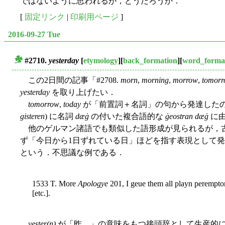
ではないように思われるが，どうだろうか．
[
固定リンク
|
印刷用ページ
]
2016-09-27 Tue
#2710.
yesterday
[
etymology
][
back_formation
][
word_forma
■
この2日間の記事「#2708.
morn
,
morning
,
morrow
,
tomor
yesterday
を取り上げたい．
tomorrow
,
today
が「前置詞＋名詞」の句から発達した
gisteren
) に名詞
dæġ
の付いた複合語的な
ġeostran dæġ
に
他のゲルマン諸語でも類似した語形成が見られるが，古
ず「今日から1日ずれている日」ほどを指す表現として
という．不思議な例である．
1533 T. More
Apologye
201, I geue them all playn peremptor
[etc.].
yester(n)
が「昨…」の意味をもつ接頭辞として生産的