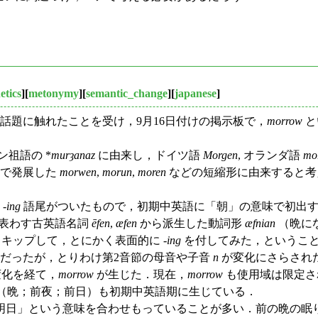
etics
][
metonymy
][
semantic_change
][
japanese
]
話題に触れたことを受け，9月16日付けの掲示板で，
morrow
と
祖語の *
murȝanaz
に由来し，ドイツ語
Morgen
, オランダ語
mo
語で発展した
morwen
,
morun
,
moren
などの短縮形に由来すると考
-
ing
語尾がついたもので，初期中英語に「朝」の意味で初出する
表わす古英語名詞
ēfen
,
æfen
から派生した動詞形
æfnian
（晩にな
キップして，とにかく表面的に -
ing
を付してみた，というこ
だったが，とりわけ第2音節の母音や子音
n
が変化にさらされ
変化を経て，
morrow
が生じた．現在，
morrow
も使用域は限定さ
（晩；前夜；前日）も初期中英語期に生じている．
日」という意味を合わせもっていることが多い．前の晩の眠