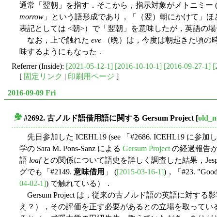
通常「翌朝」を指す．そこから，指示対象がメトニミー 
morrow
」という語形成であり，「（翌）朝にかけて」ほ
表記としては <朝>）で「翌朝」を意味したが，英語の
なお，上で触れた
eve
（晩）は，今度は朝起きた頃の
味するようにもなった．
Referrer (Inside):
[2021-05-12-1]
[2016-10-10-1]
[2016-09-27-1]
[
[
固定リンク
|
印刷用ページ
]
2016-09-09 Fri
#2692. 古ノルド語借用語に関する Gersum Project
[
old_n
■
先日参加した ICEHL19 (see 「#2686. ICEHL19
学の Sara M. Pons-Sanz による
Gersum Project
の経過報告が
語
loaf
との関係について語史を詳しく調査した結果，Jes
グでも「#2149.
意味借用
」 (
[2015-03-16-1]
)，「#23. "Good
04-02-1]
) で触れている）．
Gersum Project は，従来の古ノルド語の英語に対
え？），その評価を正す必要があるとの立場を取っているよ