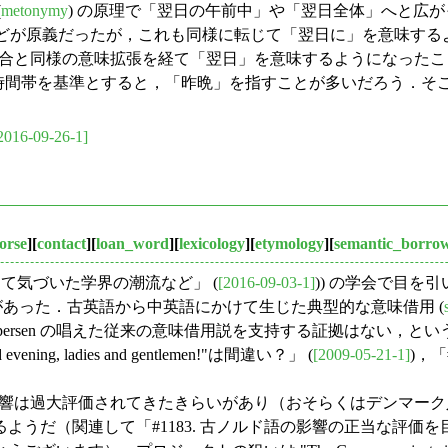
(
metonymy
) の原理で「翌日の午前中」や「翌日全体」へと広
どが原義だったが，これも同様に転じて「翌日に」を意味する
場合と同様の意味拡張を経て「翌日」を意味するようになった
時間帯を基準とすると，「昨晩」を指すことが多いだろう．そ
2016-09-26-1]
orse
][
contact
][
loan_word
][
lexicology
][
etymology
][
semantic_borro
 に参加して気づいた学界の潮流など」 (
[2016-09-03-1]
)) の学会で目を引いた研
あった．古英語から中英語にかけて生じた典型的な意味借用 (
persen の唱えた従来の意味借用説を支持する証拠はない，
 evening, ladies and gentlemen!"は間違い？」 (
[2009-05-21-1]
)，「
する影響は過大評価されてきたきらいがあり（おそらくはデンマーク人の
うだ（関連して「#1183. 古ノルド語の影響の正当な評価を目