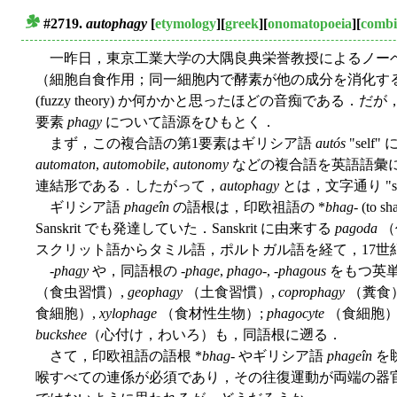
#2719.
autophagy
[
etymology
][
greek
][
onomatopoeia
][
combi
■
一昨日，東京工業大学の大隅良典栄誉教授によるノーベ
（細胞自食作用；同一細胞内で酵素が他の成分を消化す
(fuzzy theory) か何かかと思ったほどの音痴
要素
phagy
について語源をひもとく．
まず，この複合語の第1要素はギリシア語
autós
"self
automaton
,
automobile
,
autonomy
などの複合語を英語語彙に
連結形である．したがって，
autophagy
とは，文字通り "se
ギリシア語
phageîn
の語根は，印欧祖語の *
bhag-
(to
Sanskrit でも発達していた．Sanskrit に由来する
pagoda
（
スクリット語からタミル語，ポルトガル語を経て，17世
-
phagy
や，同語根の -
phage
,
phago
-, -
phagous
をもつ英
（食虫習慣）,
geophagy
（土食習慣）,
coprophagy
（糞食
食細胞）,
xylophage
（食材性生物）;
phagocyte
（食細胞）
buckshee
（心付け，わいろ）も，同語根に遡る．
さて，印欧祖語の語根 *
bhag
- やギリシア語
phageîn
を
喉すべての連係が必須であり，その往復運動が両端の器官