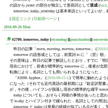
の語から
yester
の部分が独立して形容詞として
逆成
(
back
tomorrow
,
today
,
yesterday
は基本単語といってよいが，
[
固定リンク
|
印刷用ページ
]
2016-09-26 Mon
#2709.
tomorrow
,
today
[
etymology
][
punctuation
][
conversi
■
昨日の記事「
morn
,
morning
,
morrow
,
tomorrow
」 (
[2016-
tomorrow
の語形成としては，前置詞
to
に「（翌）朝」
その意味は，昨日の記事で解説したとおり，すでに「明
現在にかけて，前者が標準的な
tomorrow
に，後者が北部
転換により，名詞としても用いられるようになった．
「#2698. hyphen」 (
[2016-09-15-1]
) で簡単に触れたよ
になった（それでも近代英語の最初期には『欽定訳聖書』や Sh
が，その後，ハイフンが脱落し現在の標準的な綴字
tomo
today
についても，おそらく同様の事情があったと思
で
to-day
とハイフン付きで綴られた．名詞としての用法
tomorrow
と
today
は発展の経緯が似ている点が多く，