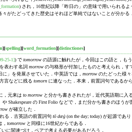
_formation
) され，16世紀以降「昨日の」の意味で用いられる
各々がたどってきた歴史はそれほど単純ではないことが分かる
on
][
spelling
][
word_formation
][
distinctiones
]
09-25-1]
) で
tomorrow
の語源に触れたが，今回はこの語と，もう
を表わす名詞
morrow
の与格形が付加したものと考えられ，す
日に」を発展させていた．中英語では，
morrow
のたどった様々
方言などに残る
tomorn
に連なった．本来，前置詞句であるから
うに，元来は
to morrow
と分かち書きされたが，近代英語期に入
akespeare の First Folio などで，まだ分かち書
rrow
が確立した．
われる．古英語の前置詞句
tō dæġ
(on the day; today
は，
tomorrow
と同様に16世紀からである．
互いに関連づけ，ペアで考える必要があるだろう．