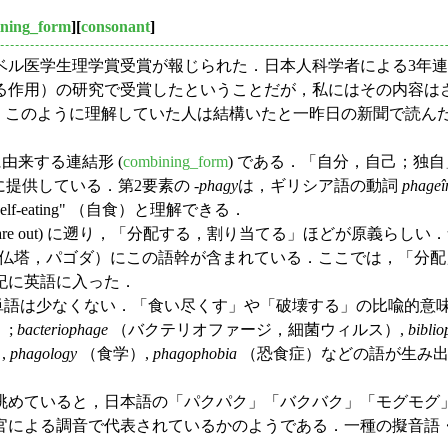
ning_form
][
consonant
]
ル医学生理学賞受賞が報じられた．日本人科学者による3年連
る作用）の研究で受賞したということだが，私にはその内容は
である．だが，このように理解していた人は結構いたと一昨日の新聞
" に由来する連結形 (
combining_form
) である．「自分，自己；独
提供している．第2要素の -
phagy
は，ギリシア語の動詞
phageî
lf-eating" （自食）と理解できる．
 share out) に遡り，「分配する，割り当てる」ほどが原
仏塔，パゴダ）にこの語幹が含まれている．ここでは，「分配
紀に英語に入った．
単語は少なくない．「食い尽くす」や「破壊する」の比喩的意
）;
bacteriophage
（バクテリオファージ，細菌ウィルス）,
bibli
,
phagology
（食学）,
phagophobia
（恐食症）などの語が生み
眺めていると，日本語の「パクパク」「バクバク」「モグモグ
による調音で代表されているかのようである．一種の擬音語・