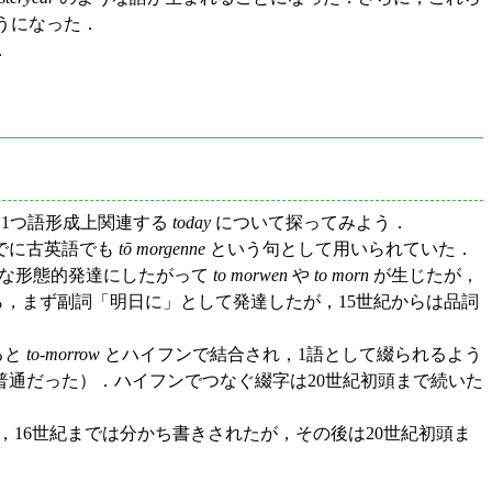
ようになった．
．
1つ語形成上関連する
today
について探ってみよう．
でに古英語でも
tō morgenne
という句として用いられていた．
な形態的発達にしたがって
to morwen
や
to morn
が生じたが，
，まず副詞「明日に」として発達したが，15世紀からは品詞
ると
to-morrow
とハイフンで結合され，1語として綴られるよう
きのほうが普通だった）．ハイフンでつなぐ綴字は20世紀初頭まで続いた
) が起源であり，16世紀までは分かち書きされたが，その後は20世紀初頭ま