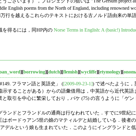
いは "The Gersum project aims to understand this
ddle English poems from the North of England, including renowned work
総計3万行を越えるこれらのテキストにおける古ノルド語由来の
を得るには，同HP内の
Norse Terms in English: A (basic!) Introdu
loan_word
][
borrowing
][
dutch
][
flemish
][
wycliffe
][
etymology
][
onoma
#149. フラマン語と英語史」 (
[2009-09-23-1]
) で述べたように
とめて指示することがある）からの語彙借用は，中英語から近代英語
と取引を中心に繁栄しており，バケ (75) の言うように「ゲ
ランドとフランドルの通商は行なわれていた．すでに9世紀に
王はボードゥアン5世の娘のマティルデと結婚している．後者の
母アデルという娘も生まれていた．このようにイングランドと