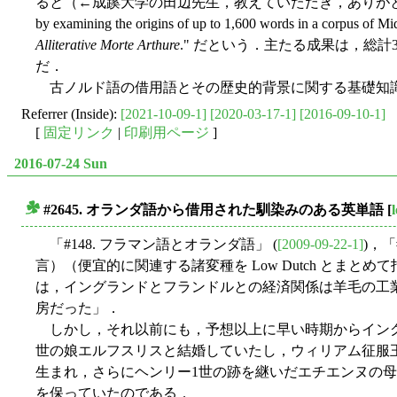
ると（←成蹊大学の田辺先生，教えていただき，ありがとうございます），プロジェクトの狙
by examining the origins of up to 1,600 words in a corpus of Mi
Alliterative Morte Arthure
." だという．主たる成果は，
だ．
古ノルド語の借用語とその歴史的背景に関する基礎知識
Referrer (Inside):
[2021-10-09-1]
[2020-03-17-1]
[2016-09-10-1]
[
固定リンク
|
印刷用ページ
]
2016-07-24 Sun
#2645. オランダ語から借用された馴染みのある英単語
[
■
「#148. フラマン語とオランダ語」 (
[2009-09-22-1]
)，「
言）（便宜的に関連する諸変種を Low Dutch とま
は，イングランドとフランドルとの経済関係は羊毛の工業
房だった」．
しかし，それ以前にも，予想以上に早い時期からイング
世の娘エルフスリスと結婚していたし，ウィリアム征服
生まれ，さらにヘンリー1世の跡を継いだエチエンヌの
を保っていたのである．