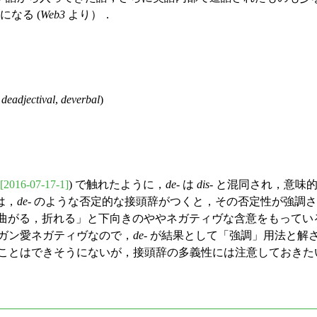
になる (
Web3
より）．
,
deadjectival
,
deverbal
)
[2016-07-17-1]
) で触れたように，
de
- は
dis
- と混同され，意
は，
de
- のような否定的な接頭辞がつくと，その否定性が強調
曲がる，折れる」と下向きのややネガティヴな含意をもってい
がガン愛ネガティヴなので，
de
- が結果として「強調」用法と解
うことはできそうにないが，接頭辞の多義性には注意しておきた