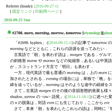
Referrer (Inside):
[2016-09-27-1]
[
固定リンク
|
印刷用ページ
]
2016-09-25 Sun
#2708.
morn
,
morning
,
morrow
,
tomorrow
[
etymology
][
phon
■
「#2698. hyphen」 (
[2016-09-15-1]
) の記事で
tomorrow
の
morning
などとともに，これらの語源を追ってみたい．
古英語で「朝」を表わす語は，
morgen
である．ゲルマン
の斜格形
morne
や
mornes
などの短縮形，あるいは中英
か，スコットランド方言で「明日」も表わす．
一方，現代英語で最も普通の
morning
は，上の
morn
に 
加されたとされる．
evening
の場合には，単独で「晩」を
緯を辿っているが，
morning
はそのような途中の経緯をス
さて，古英語
morgen
のその後の音韻形態的発展も様々
shadow
,
sorrow
の <ow> 語尾」 (
[2014-11-18-1]
) に述べた
の
n
の脱落は，対語
even
にも生じており，ここから
eve
さて，本来「朝」を表わしたこれらの語は，同時に「明