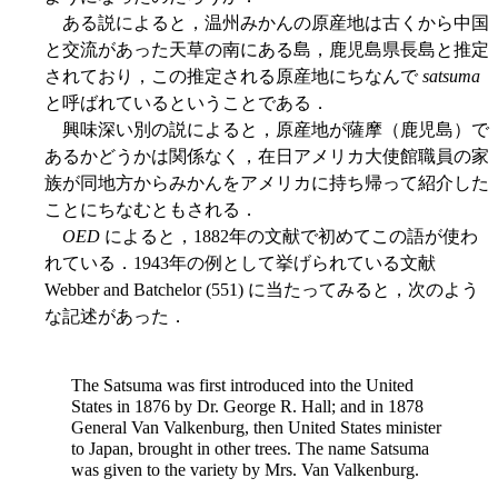
ある説によると，温州みかんの原産地は古くから中国
と交流があった天草の南にある島，鹿児島県長島と推定
されており，この推定される原産地にちなんで
satsuma
と呼ばれているということである．
興味深い別の説によると，原産地が薩摩（鹿児島）で
あるかどうかは関係なく，在日アメリカ大使館職員の家
族が同地方からみかんをアメリカに持ち帰って紹介した
ことにちなむともされる．
OED
によると，1882年の文献で初めてこの語が使わ
れている．1943年の例として挙げられている文献
Webber and Batchelor (551) に当たってみると，次のよう
な記述があった．
The Satsuma was first introduced into the United
States in 1876 by Dr. George R. Hall; and in 1878
General Van Valkenburg, then United States minister
to Japan, brought in other trees. The name Satsuma
was given to the variety by Mrs. Van Valkenburg.