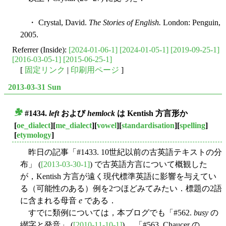
・ Crystal, David.
The Stories of English.
London: Penguin,
2005.
Referrer (Inside):
[2024-01-06-1]
[2024-01-05-1]
[2019-09-25-1]
[2016-03-05-1]
[2015-06-25-1]
[
固定リンク
|
印刷用ページ
]
2013-03-31 Sun
#1434.
left
および
hemlock
は Kentish 方言形か
■
[
oe_dialect
][
me_dialect
][
vowel
][
standardisation
][
spelling
]
[
etymology
]
昨日の記事「#1433. 10世紀以前の古英語テキストの分
布」 (
[2013-03-30-1]
) で古英語方言について概観した
が，Kentish 方言が遠く現代標準英語に影響を与えてい
る（可能性のある）例を2つほどみてみたい．標題の2語
に含まれる母音
e
である．
すでに類例については，本ブログでも「#562.
busy
の
綴字と発音」 (
[2010-11-10-1]
) ，「#563. Chaucer の