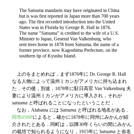
The Satsuma mandarin may have originated in China
but is was first reported in Japan more than 700 years
ago. The first recorded introduction into the United
States was in Florida by George R. Hall in 1876.
The name "Satsuma" is credited to the wife of a U.S.
Minister to Japan, General Van Valkenburg, who
sent trees home in 1878 from Satsuma, the name of a
former province, now Kagoshima Prefecture, on the
southern tip of Kyushu Island.
上のをまとめれば，まず1876年に Dr. George R. Hall
なる人物によって温州ミカンがアメリカに持ち込まれ
た．その後，別途，1878年に駐日高官 Van Valkenburg 夫
妻により温州ミカンがアメリカに導入され，それが
satsuma
と呼ばれることになったということだ．
なお，Alabama には
Satsuma
と呼ばれる地名がある．
同市のHP
によると，確かに1878年に同州にみかんが紹
介されたとある．同町は，以降30年くらいの間にみかん
の栽培で知られるようになり，1915年に
Satsuma
と命名