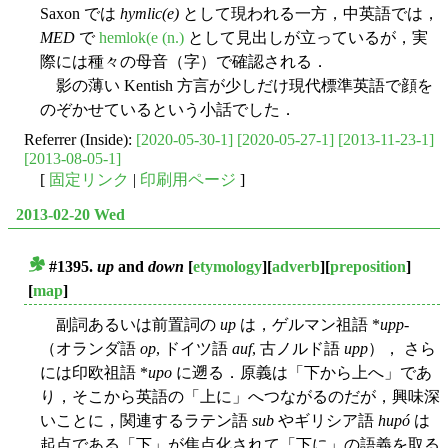
Saxon では
hymlic(e)
として現われる一方，中英語では，
MED
で
hemlok(e (n.)
として見出しが立っているが，実
際には種々の母音（字）で確認される．
影の薄い Kentish 方言が少しだけ現代標準英語で顔を
のぞかせているという小話でした．
Referrer (Inside):
[2020-05-30-1]
[2020-05-27-1]
[2013-11-23-1]
[2013-08-05-1]
[
固定リンク
|
印刷用ページ
]
2013-02-20 Wed
#1395.
up
and
down
[
etymology
][
adverb
][
preposition
]
■
[
map
]
副詞あるいは前置詞の
up
は，ゲルマン祖語 *
upp
-
（オランダ語
op
, ドイツ語
auf
, 古ノルド語
upp
）， さら
には印欧祖語 *
upo
に遡る．原義は「下から上へ」であ
り，そこから英語の「上に」へつながるのだが，興味深
いことに，関連するラテン語
sub
やギリシア語
hupó
は
起点である「下」が焦点化されて「下に」の語義を取る