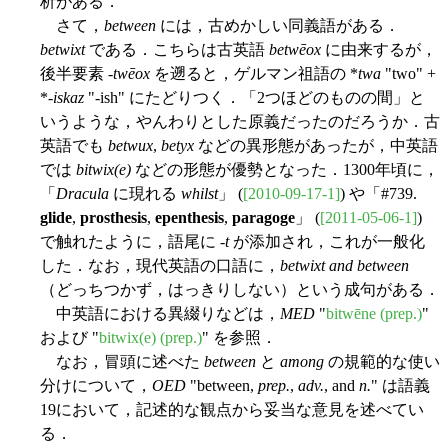
析がある．
さて，
between
には，古めかしい同義語がある．
betwixt
である．こちらは古英語
betwēox
に由来するが，
後半要素 -
twēox
を遡ると，ゲルマン祖語の *
twa
"two" +
*-
iskaz
"-ish" にたどりつく．「2つほどのものの間」と
いうような，やんわりとした原義だったのだろうか．古
英語でも
betwux
,
betyx
などの異形態があったが，中英語
では
bitwix(e)
などの形態が優勢となった．1300年頃に，
「
Dracula
に現れる
whilst
」 (
[2010-09-17-1]
) や「#739.
glide
,
prosthesis
,
epenthesis
,
paragoge
」 (
[2011-05-06-1]
)
で触れたように，語尾に -
t
が添加され，これが一般化
した．なお，現代英語の口語に，
betwixt and between
（どっちつかず，はっきりしない）という成句がある．
中英語における異綴りなどは，
MED
"
bitwēne (prep.)
"
および "
bitwix(e) (prep.)
" を参照．
なお，冒頭に述べた
between
と
among
の規範的な使い
分けについて，
OED
"between,
prep.
,
adv.
, and
n.
" は語義
19において，記述的な観点から妥当な意見を述べてい
る．