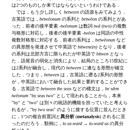
は2つのものしか来てはならないというわけである．
では，もう少し詳しく
between
の語源をみてみよう．
古英語では，
betwēonum
の系列と
betwēon
の系列とがあ
った．前者の後半要素 -
twēonum
は数詞
twā
(two) の複数
与格形に対応し，後者の後半要素 -
twēon
は同語の中性
複数対格形に対応する．前者の系列は，
betwēonan
など
の異形態を発達させて中英語で
bitwene(n)
となり，後者
の系列は北部方言に限られたが中英語で
bitwen
となっ
た．語尾音の弱化と消失により，結局のところ15世紀に
は2系列が融合し，現代の
between
に連なる形態が確立
した．つまり，
between
は，古英語に遡る2系列の形態
が，中英語において融合した結果と要約することができ
る．古英語で
between the seas
などの構文は，
be sǣm
twēonum
"by seas two" として現われることから，本来
"by" と "two" は別々の統語的機能を担っていたと考えら
れるが，"by two seas" のように接する位置に並んだとき
に，1つの複合前置詞と
異分析
(
metanalysis
) されるに至
ったのだろう．類例に，
to us-ward
→
to-ward us
の異分