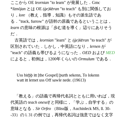
ここから OE
leornian
"to learn" が発展した．Gmc
*
liznōjan
とは OE
(ġe)lǣran
"to teach" も別に関係してお
り，
lore
（教え，指導，知識）もその派生語であ
る．"track, furrow" が語幹の原義であるということは，
learn
の意味の根源は「歩む道を導く」辺りにありそう
だ．
古英語では，
leornian
"learn" と
(ġe)lǣran
"to teach" が
区別されていた．しかし，中英語になり，
lernen
が
"teach" の語義も帯びるようになった．
OED
および
MED
によると，初例は，1200年くらいの
Ormulum
である．
Uss birþþ itt [the Gospel] þurth sekenn, To lokenn
watt itt lernet uss Off sawle nede. (19613)
「教える」の語義で再帰代名詞とともに用いれば，現
代英語の
teach oneself
と同様に，「学ぶ，自学する」の
意味となる．
Sir Orfeo
（Bliss版，Auchinleck MS, ll. 30-
-33）の l. 31 の例では，再帰代名詞は強意ではなく文字