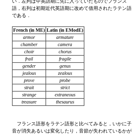
い．左列は中英語期に先に入っていたものでフランス
語，右列は初期近代英語期に改めて借用されたラテン語
である．
French (in ME)
Latin (in EModE)
armor
armature
chamber
camera
choir
chorus
frail
fragile
gender
genus
jealous
zealous
prove
probe
strait
strict
strange
extraneous
treasure
thesaurus
フランス語形をラテン語形と比べてみると，いかに子
音が消失あるいは変化したり，音節が失われているかが