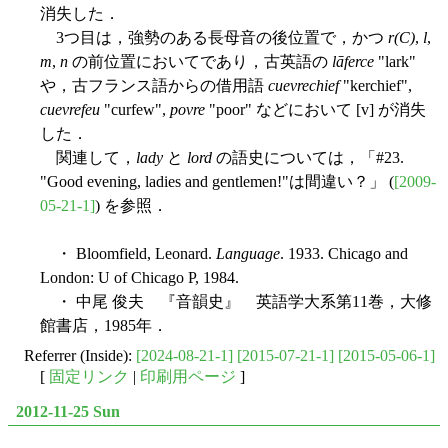
消失した．
3つ目は，強勢のある長母音の後位置で，かつ
r(C)
,
l
,
m
,
n
の前位置においてであり，古英語の
lāferce
"lark"
や，古フランス語からの借用語
cuevrechief
"kerchief",
cuevrefeu
"curfew",
povre
"poor" などにおいて [v] が消失
した．
関連して，
lady
と
lord
の語史については，「#23.
"Good evening, ladies and gentlemen!"は間違い？」 (
[2009-
05-21-1]
) を参照．
・ Bloomfield, Leonard.
Language
. 1933. Chicago and
London: U of Chicago P, 1984.
・ 中尾 俊夫 『音韻史』 英語学大系第11巻，大修
館書店，1985年．
Referrer (Inside):
[2024-08-21-1]
[2015-07-21-1]
[2015-05-06-1]
[
固定リンク
|
印刷用ページ
]
2012-11-25 Sun