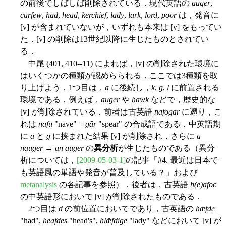
の前後でしばしば削除されている．現代英語の
auger
,
curfew
,
had
,
head
,
kerchief
,
lady
,
lark
,
lord
,
poor
は，発音に
[v] が含まれていないが，いずれも本来は [v] をもってい
た．[v] の削除は13世紀以降に生じたものとされてい
る．
中尾 (401, 410--11) によれば，[v] の削除された環境に
はいくつかの種類が認めらられる．ここでは3種類を取
り上げよう．1つ目は，
a
に後続し，
k
,
g
,
l
に前置される
環境である．例えば，
auger
や
hawk
などで，歴史的な
[v] が削除されている．前者は古英語
nafogār
に遡り，こ
れは
nafu
"nave" +
gār
"spear" の合成語である．中英語期
に
a
と
g
に挟まれた結果 [v] が削除され，さらに
a
nauger
→
an auger
の
異分析
が生じたものである（異分
析については，
[2009-05-03-1]
の記事「#4. 最近は日本で
も英語風の単語や発音が普及している？」および
metanalysis
の各記事を参照）．後者は，古英語
h(e)afoc
の中英語形において [v] が削除されたものである．
2つ目は
d
の前位置においてであり，古英語の
hæfde
"had",
hēafdes
"head's",
hlǣfdige
"lady" などにおいて [v] が