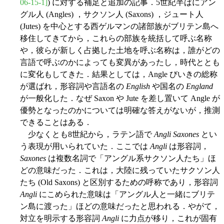
06-15-1]
) に対する補足と追加の記事．5世紀半ばにアン
グル人 (Angles) ，サクソン人 (Saxons) ，ジュート人
(Jutes) を中心とする西ゲルマンの諸部族がブリテン島へ
移住してきてから，これらの部族を統括して呼ぶ名称
や，彼らが新しく占拠した土地を呼ぶ名称は，誰がどの
言語で呼ぶのかによっても変異があったし，時代ととも
に変化もしてきた．結果としては，Angle びいきの総称
が選ばれ，形容詞や言語名の
English
や国名の
England
が一般化した．なぜ Saxon や Jute を差し置いて Angle が
優勢となったのかについては明確な答えがないが，推測
できることはある．
少なくとも8世紀から，ラテン語で
Angli Saxones
とい
う表現が用いられていた．ここでは
Angli
は形容詞，
Saxones
は複数名詞で「アングル系サクソン人たち」ほ
どの意味だった．これは，大陸に残っていたサクソン人
たち (Old Saxons) と区別するための呼称であり，形容詞
Angli
にこめられた意味は「アングル人と一緒にブリテ
ン島に渡った」ほどの意味だったと思われる．やがて，
対立を明示する形容詞
Angli
に力点が移り，これが固有