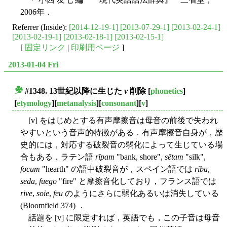
2006年．
Referrer (Inside):
[2014-12-19-1]
[2013-07-29-1]
[2013-02-24-1]
[2013-02-19-1]
[2013-02-18-1]
[2013-02-15-1]
[
固定リンク
|
印刷用ページ
]
2013-01-04 Fri
#1348. 13世紀以降に生じた
v
削除
[
phonetics
]
■
[
etymology
][
metanalysis
][
consonant
][
v
]
[v] をはじめとする有声摩擦音は母音の前後で失われ
やすいという音声的特徴がある．有声摩擦音自身が，歴
史的には，対応する破裂音の弱化によって生じている場
合もある．ラテン語
rīpam
"bank, shore",
sētam
"silk",
focum
"hearth" の語中破裂音が，スペイン語では
riba
,
seda
,
fuego
"fire" と摩擦音化しており，フランス語では
rive
,
soie
,
feu
のようにさらに弱化あるいは消失している
(Bloomfield 374) ．
話題を [v] に限定すれば，英語でも，この子音は母音