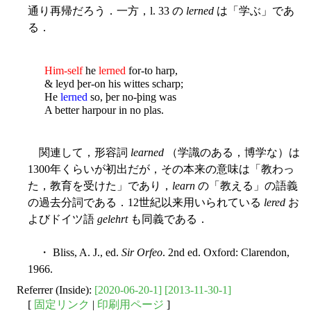
通り再帰だろう．一方，l. 33 の
lerned
は「学ぶ」であ
る．
Him-self
he
lerned
for-to harp,
& leyd þer-on his wittes scharp;
He
lerned
so, þer no-þing was
A better harpour in no plas.
関連して，形容詞
learned
（学識のある，博学な）は
1300年くらいが初出だが，その本来の意味は「教わっ
た，教育を受けた」であり，
learn
の「教える」の語義
の過去分詞である．12世紀以来用いられている
lered
お
よびドイツ語
gelehrt
も同義である．
・ Bliss, A. J., ed.
Sir Orfeo
. 2nd ed. Oxford: Clarendon,
1966.
Referrer (Inside):
[2020-06-20-1]
[2013-11-30-1]
[
固定リンク
|
印刷用ページ
]