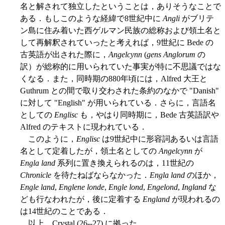
名と解されて独立したということは，ありそうなことで
ある．もしこのような経緯で8世紀中に
Angli
がブリテ
ン島に住み着いた西ゲルマン民族の総称および領土名と
して再解釈されていったと考えれば，9世紀に Bede の
古英語が出された際に，
Angelcynn
(
gens Anglorum
の
訳）が総称的に用いられていた事実が特に不思議ではな
くなる．また，同時期の880年頃には，Alfred 大王と
Guthrum との間で取り交わされた条約のなかで "Danish"
に対して "English" が用いられている．さらに，言語名
としての
Englisc
も，やはり同時期に，Bede 古英語訳や
Alfred のテキストに現われている．
このように，
Englisc
は9世紀中に形容詞あるいは言語
名として定着したが，領土名としての
Angelcynn
が
Engla land
系列に置き換えられるのは，11世紀の
Chronicle
を待たねばならなかった．
Engla land
のほか，
Engle land
,
Englene londe
,
Engle lond
,
Engelond
,
Ingland
な
ども行なわれたが，後に定着する
England
が現われるの
は14世紀のことである．
以上，Crystal (26--27) に拠った．