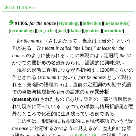
2012-11-23 Fri
#1306.
for the nonce
[
etymology
][
inflection
][
metanalysis
]
■
[
terminology
][
sir_orfeo
][
oed
][
dative
][
genitive
][
ormulum
]
for the nonce
（さしあたって，当座は；当分）という
句がある．
The team is called "the Lions," at least for the
nonce.
のように使われる．この表現には，定冠詞
the
の
かつての屈折形の名残がみられ，語源的に興味深い．
現在の形態に直接につながる初例は，1200年くらいの
作とされる
Ormulum
において
forr þe naness
として現わ
れる．第3語の語頭の
n
は，直前の定冠詞の初期中英語
での単数与格屈折形
þen
の語末の
n
が
異分析
(
metanalysis
) されたものであり，語幹の一部と再解釈さ
れて現在に至っている．かつての単数与格屈折語尾が意
外なところで化石的に生き残っている例である．
この句は，形態的にも意味的にも現代英語でいう *
for
the once
に対応するかのように見えるが，歴史的には第
3語を
once
あるいは
one's
（
[2009-07-18-1]
の記事「#81.