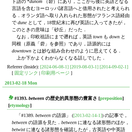
ト語の *
dūnom
（砦）にあり，ここから後に英語となる
言語を含むヨーロッパ諸言語へと借用されたと考えられ
る．オランダ語へ取り入れられた形態がフランス語経由
で
dune
として，18世紀末に再び英語に入ってきたが，
このときの意味は「砂丘」だった．
なお，印欧祖語にまで遡れば，英語
town
も
down
と
同根（原義「砦」を参照）であり，語源的には
downtown
とは妙な組み合わせのように思えてくる．
上か下かよくわからなくなる話しでした．
Referrer (Inside):
[2024-06-08-1]
[2019-08-03-1]
[2014-09-02-1]
[
固定リンク
|
印刷用ページ
]
2013-02-18 Mon
#1393.
between
の歴史的異形態の豊富さ
[
preposition
]
■
[
etymology
]
「#1389.
between
の語源」 (
[2013-02-14-1]
) の記事で，
between
の語源を見た．
between
に連なる諸形態のほか，
betwixt
に連なる諸形態を確認したが，古英語や中英語