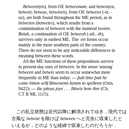
Between(en)
, from OE
betweonum
, and
betwix(en
,
betwixt
,
betwux
,
betwixen
), from OE
betweox
(-
ix
, -
ux
), are both found throughout the ME period, as in
betweien
(
betweies
), which results from a
contamination of
between
with the numeral
tweien
.
Betuh
, a continuation of OE
betweoh
(-
uh
, -
ih
),
survives only in earliest ME. The -
en
forms occur
mainly in the more southern parts of the country.
There do not seem to be any noticeable differences in
meaning between these words.
All the ME functions of these prepositions survive
in present-day uses of
between
. In the sense 'among'
between
and
betwix
seem to occur somewhat more
frequently in ME than today: ---
þatt time þatt he
come himm sellf Bitwenenn hemm to spellenn
(Orm.
9422); ---
the pitous joye . . . Bitwix hem thre
(Ch.
CT B ML 1115).
この乱立状態は近代以降に解消されてゆき，現代では
古風な
betwixt
を除けば
between
へと完全に収束したと
いえるが，どのような経緯で収束したのだろうか．