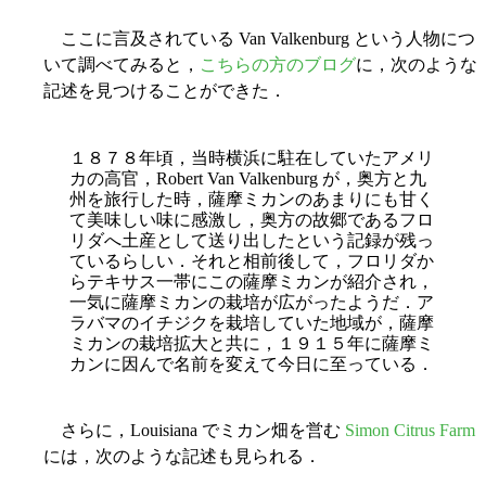
ここに言及されている Van Valkenburg という人物につ
いて調べてみると，
こちらの方のブログ
に，次のような
記述を見つけることができた．
１８７８年頃，当時横浜に駐在していたアメリ
カの高官，Robert Van Valkenburg が，奥方と九
州を旅行した時，薩摩ミカンのあまりにも甘く
て美味しい味に感激し，奥方の故郷であるフロ
リダへ土産として送り出したという記録が残っ
ているらしい．それと相前後して，フロリダか
らテキサス一帯にこの薩摩ミカンが紹介され，
一気に薩摩ミカンの栽培が広がったようだ．ア
ラバマのイチジクを栽培していた地域が，薩摩
ミカンの栽培拡大と共に，１９１５年に薩摩ミ
カンに因んで名前を変えて今日に至っている．
さらに，Louisiana でミカン畑を営む
Simon Citrus Farm
には，次のような記述も見られる．