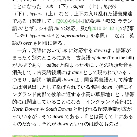
ことになった．
sub
- （下）,
super
- （上）,
hyp(o)
-
（下）,
hyper
- （上） など，上下の入り乱れた語義発達
である（関連して，
[2010-04-14-1]
の記事「#352. ラテン
語 /s/ とギリシャ語 /h/ の対応」及び
[2010-04-12-1]
の記事
「#350.
hypermarket
と
supermarket
」を参照）．なお，英
語の
over
も同根に遡る．
一方，英語において
up
に対応する
down
は，語源が
まったく別のところにある．古英語
of dūne
(from the hill)
が原型であり，
adūne
と縮まった後に，その語頭母音も
消失して，古英語後期には
dūne
として現われている．
つまり，副詞・前置詞
down
は，同音異義語として辞書
には別見出しとして挙げられている名詞
down
（特にイ
ングランド南部で牧羊に適する小高い草原地）と，語源
的には関連していることになる．イングランド南部には
North Downs
や
South Downs
と呼ばれる丘陵地帯が広が
っているが，その
down
である．丘とは高くて上にある
ものだから，それが
down
というのは妙なものだ．