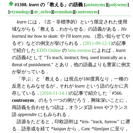
#1308.
learn
の「教える」の語義
[
antonymy
][
polysemy
]
■
[
etymology
][
sir_orfeo
][
ormulum
][
contronym
]
learn
には，《古・非標準的》という限定された使用
域ながらも「教える，わからせる」の語義がある．
He
learned me how to skate.
や
I'll learn you.
（思い知らせてや
るぞ）などの例文が挙げられる．
[2011-09-12-1]
の記事
で紹介した
EDD Online
の
beta-version
によれば，
learn
の語義4として "To teach, instruct; freq. used ironically as a
threat of punishment." とあり，他の語義よりも豊富に例文
が挙がっている．
「学ぶ」と「教える」は視点が180度異なり，一種の
反意ともみなせるが，それが
learn
という語のなかに共
存している．
[2010-11-14-1]
の記事で紹介した「#566.
contronym
」のもう一つの例だろう．興味深いことに，
両語義を合わせもつ語は，オランダ語
leren
やフランス
語
apprendre
にもみられる．
語源をたどると，印欧語幹は *
leis
- "track, furrow" に遡
る．語形成を経て *
laisjan
から，Gmc *
liznōjan
に至り，