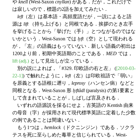
や
knell
(West-Saxon
cnyllan
) がある．だが，これだけで
は寂しいので，標題の2語を加えてみたい．
left
（左）は基本語・高頻度語だが，一説によると語
源は
lift
（持ち上げる）と同根である．挨拶のとき左手
を挙げることから「挙げた（手）」とつながるのではな
いかという．West-Saxon では
lyft
（空）として現われる
が，「左」の語義はもっていない．新しい語義の初出は
1200より前，初期中英語期のことである．
MED
では，
lift (adj.)
として見出しが立っている．
別の説によれば，「#329. 印欧語の右と左」 (
[2010-03-
22-1]
) で触れたように，
left
（左）は印欧祖語で「弱い」
を原義とする語根に遡り，
leprosy
（ハンセン病）などと
同根となる．West-Saxon 形
lyftādl
(paralysis) の第1要素と
して含まれていることが，しばしば言及される．
いずれの語源説を採るにせよ，古英語の Kentish 由来
の母音（字）が採用されて現代標準英語に定着した少数
の例であることは間違いない．
もう1つは，
hemlock
（ドクニンジン）である．ソクラ
テスを死に至らしめた毒草と信じられている．West-