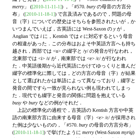
merry
」 (
[2010-11-11-1]
) ，「#570.
bury
の母音の方言分
布」 (
[2010-11-18-1]
) で言及済みであるので，問題の母
音（字）についての歴史はそちらを参照されたいが，か
いつまんでいえば，古英語には West-Saxon の
y
が，
Anglian では
i
に，Kentish では
e
に対応するという母音
の相違があった．この分布はおよそ中英語方言へも持ち
越され，西部では <u> の綴字と /y/ の発音が行なわれ，
北東部では <i> /ɪ/ が，南東部では <e> /ɛ/ が行なわれ
た．中英語後期から近代英語にかけてゆっくりと進んだ
綴字の標準化に際しては，どの方言の母音（字）が結果
として選ばれたかは単語によって異なっており，綴字と
発音の間ですら一致が見られない例も現われてしまっ
た．現代でも綴字と発音の関係に問題を抱えている
busy
や
bury
などの例がそれだ．
上記の標準化の過程で，古英語の Kentish 方言や中英
語の南東部方言に由来する母音（字）<e> /ɛ/ が採用され
た例は少ないものの，「#570.
bury
の母音の方言分布」
(
[2010-11-18-1]
) で挙げたように
merry
(West-Saxon
myrig
)