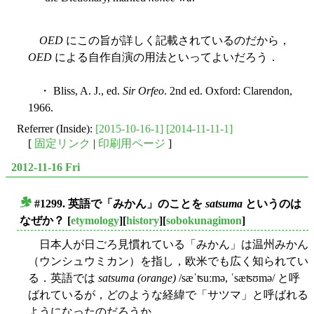
OED
にこの旨が詳しく記載されているのだから，
OED
による自作自演の用法といってよいだろう．
・ Bliss, A. J., ed.
Sir Orfeo
. 2nd ed. Oxford: Clarendon,
1966.
Referrer (Inside):
[2015-10-16-1]
[2014-11-11-1]
[
固定リンク
|
印刷用ページ
]
2012-11-16 Fri
#1299. 英語で「みかん」のことを
satsuma
というのは
■
なぜか？
[
etymology
][
history
][
sobokunagimon
]
日本人が日ごろ見慣れている「みかん」は温州みかん
（ウンシュウミカン）を指し，欧米でも広く知られてい
る．英語では
satsuma (orange)
/sæˈʦuːmə, ˈsæʦʊmə/ と呼
ばれているが，どのような経緯で「サツマ」と呼ばれる
ようになったのだろうか．