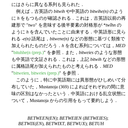
にはさらに異なる系列も見られた．
例えば，古英語の
bitwih
や中英語の
bitwihe(n)
のよう
に
h
をもつものが確認される．これは，古英語以前の再
建形で "two" を意味する後半要素の対格形が *
twîhn
の
ように
h
を含んでいたことに由来する．中英語形に見ら
れる -
e(n)
語尾は，
bitwene(n)
などの形態に基づく類推で
加えられたものだろう．
h
を含む系列については，
MED
"
bituhhe(n (prep.)
" を参照．また，
bitweies
のような形態
も中英語で文証される．これは，上記
bitwih
などの形態
に属格語尾が加えられたものと考えられる．
MED
"
bitweien, bitweies (prep.)
" を参照．
このように，特に中英語期には異形態がひしめいて分
布していた，Mustanoja (369) によればそれぞれの間に意
味の区別はなかったという．中英語における乱立状態に
ついて，Mustanoja からの引用をもって要約しよう．
BETWEEN(EN)
;
BETWEIEN
(
BETWEIES
);
BETWIX
(
EN
),
BETWIXT
,
BETWUX
);
BETUH