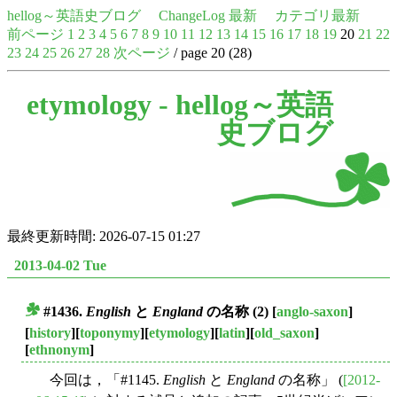
hellog～英語史ブログ
ChangeLog 最新
カテゴリ最新
前ページ
1
2
3
4
5
6
7
8
9
10
11
12
13
14
15
16
17
18
19
20
21
22
23
24
25
26
27
28
次ページ
/ page 20 (28)
etymology -
hellog～英語
史ブログ
最終更新時間: 2026-07-15 01:27
2013-04-02 Tue
#1436.
English
と
England
の名称 (2)
[
anglo-saxon
]
■
[
history
][
toponymy
][
etymology
][
latin
][
old_saxon
]
[
ethnonym
]
今回は，「#1145.
English
と
England
の名称」 (
[2012-