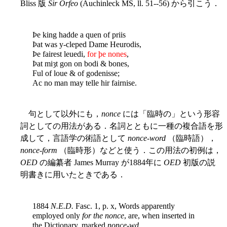
Bliss 版
Sir Orfeo
(Auchinleck MS, ll. 51--56) から引こう．
Þe king hadde a quen of priis
Þat was y-cleped Dame Heurodis,
Þe fairest leuedi,
for þe nones
,
Þat miȝt gon on bodi & bones,
Ful of loue & of godenisse;
Ac no man may telle hir fairnise.
句として以外にも，
nonce
には「臨時の」という形容
詞としての用法がある．名詞とともに一種の複合語を形
成して，言語学の術語として
nonce-word
（臨時語），
nonce-form
（臨時形）などと使う．この用法の初例は，
OED
の編纂者 James Murray が1884年に
OED
初版の説
明書きに用いたときである．
1884
N.E.D.
Fasc. 1, p. x, Words apparently
employed only
for the nonce
, are, when inserted in
the Dictionary, marked
nonce-wd
.