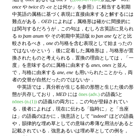
once
や
twice
の -
ce
とは何か」を参照）に相当する初期
中英語の属格に基づく表現に直接由来すると解するには
難点がある．
OED
によれば，属格形は確かに間接的に
は関与するだろうが，この句は，むしろ古英語に見られ
る
to þam anum
や その初期中英語版
to þan ane
などと比
較されるべき，
one
の与格を含む表現として始まったの
ではないかという．後に定着した属格形は，与格形が置
換されたものと考えられる．置換の理由としては，「一
度」を意味するのに属格に由来する
anes
,
ones
と並ん
で，与格に由来する
ane
,
ene
も用いられたことから，両
者の交替が自然だったのではないか．
中英語では，異分析が生じる前の形態と生じた後の形
態が共存しており，
MED
には
ōnes (adv.)
の語義5と
nōnes (n.(1))
の語義1の両方に，この句が登録されてい
る．後者によれば，現在に伝わる「臨時に」と「当座
は」の語義のほかに，強意語として "indeed" ほどの語義
や，韻律的な埋め草としての意味の希薄な用法があると
記載されている．強意あるいは埋め草としての例を，