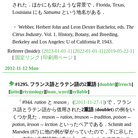
された．ほかにも似たような背景で，Florida, Texas,
Louisiana にも
Satsuma
という地名がある．
・ Webber, Herbert John and Leon Dexter Batchelor, eds.
The
Citrus Industry
. Vol. 1. History, Botany, and Breeding.
Berkeley and Los Angeles: U of California P, 1943.
Referrer (Inside):
[2023-01-01-1]
[2022-01-01-1]
[2019-05-22-1]
[
固定リンク
|
印刷用ページ
]
2012-11-12 Mon
#1295. フランス語とラテン語の2重語
[
doublet
][
french
]
■
[
latin
][
etymology
][
loan_word
][
syllable
]
「#944.
ration
と
reason
」 (
[2011-11-27-1]
) で，フラン
ス語とラテン語から借用された
2重語
(
doublet
) の例をい
くつか見た．
reason
--
ration
,
treason
--
tradition
,
poison
--
potion
,
lesson
--
lection
といったペアである．Schmitt and
Marsden (87) に他の例が挙がっていたので，下に示した