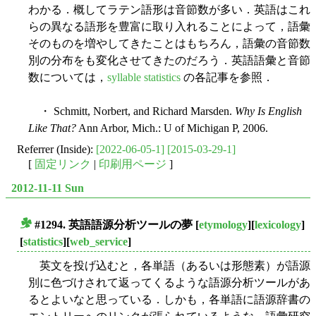
わかる．概してラテン語形は音節数が多い．英語はこれ
らの異なる語形を豊富に取り入れることによって，語彙
そのものを増やしてきたことはもちろん，語彙の音節数
別の分布をも変化させてきたのだろう．英語語彙と音節
数については，
syllable statistics
の各記事を参照．
・ Schmitt, Norbert, and Richard Marsden.
Why Is English
Like That?
Ann Arbor, Mich.: U of Michigan P, 2006.
Referrer (Inside):
[2022-06-05-1]
[2015-03-29-1]
[
固定リンク
|
印刷用ページ
]
2012-11-11 Sun
#1294. 英語語源分析ツールの夢
[
etymology
][
lexicology
]
■
[
statistics
][
web_service
]
英文を投げ込むと，各単語（あるいは形態素）が語源
別に色づけされて返ってくるような語源分析ツールがあ
るとよいなと思っている．しかも，各単語に語源辞書の