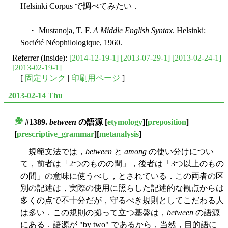
Helsinki Corpus で調べてみたい．
・ Mustanoja, T. F.
A Middle English Syntax
. Helsinki:
Société Néophilologique, 1960.
Referrer (Inside):
[2014-12-19-1]
[2013-07-29-1]
[2013-02-24-1]
[2013-02-19-1]
[
固定リンク
|
印刷用ページ
]
2013-02-14 Thu
#1389.
between
の語源
[
etymology
][
preposition
]
■
[
prescriptive_grammar
][
metanalysis
]
規範文法では，
between
と
among
の使い分けについ
て，前者は「2つのものの間」，後者は「3つ以上のもの
の間」の意味に使うべし，とされている．この両者の区
別の記述は，実際の使用に照らした記述的な観点からは
多くの点で不十分だが，守るべき規則としてこだわる人
は多い．この規則の拠って立つ基盤は，
between
の語源
にある．語源が "by two" であるから，当然，目的語に