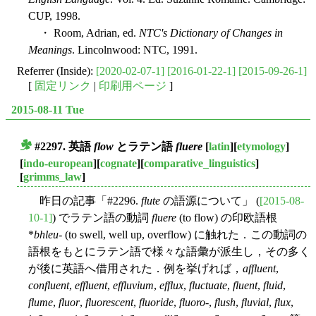
CUP, 1998.
・ Room, Adrian, ed.
NTC's Dictionary of Changes in
Meanings
. Lincolnwood: NTC, 1991.
Referrer (Inside):
[2020-02-07-1]
[2016-01-22-1]
[2015-09-26-1]
[
固定リンク
|
印刷用ページ
]
2015-08-11 Tue
#2297. 英語
flow
とラテン語
fluere
[
latin
][
etymology
]
■
[
indo-european
][
cognate
][
comparative_linguistics
]
[
grimms_law
]
昨日の記事「#2296.
flute
の語源について」 (
[2015-08-
10-1]
) でラテン語の動詞
fluere
(to flow) の印欧語根
*
bhleu-
(to swell, well up, overflow) に触れた．この動詞の
語根をもとにラテン語で様々な語彙が派生し，その多く
が後に英語へ借用された．例を挙げれば，
affluent
,
confluent
,
effluent
,
effluvium
,
efflux
,
fluctuate
,
fluent
,
fluid
,
flume
,
fluor
,
fluorescent
,
fluoride
,
fluoro
-,
flush
,
fluvial
,
flux
,