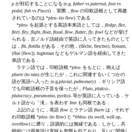
p
が対応することになる (e.g.
father
vs
paternal
,
foot
vs
pedal
,
fish
vs
Pisces
) ．実際，
flow
の印欧語根として再建
されているのは *
pleu-
(to flow) である．
*
pleu
- を起源とする英語本来語としては，
fledge
,
flee
,
fleet
,
fley
,
flight
,
float
,
flood
,
flow
,
flutter
,
fly
,
fowl
などが挙げ
られる．古ノルド語経由で英語に入ってきたものとして
は，
flit
,
flotilla
がある．その他，(flèche, fletcher), flotsam,
(flue [flew]), fugleman などもゲルマン語を経由してきた
単語である．
ラテン語では，印欧語根 *
pleu-
をもとに，例えば
pluere
(to rain) が生じたが，これに関連するいくつかの
語が英語へ入った (e.g.
pluvial
,
pulmonary
) ．ギリシア語
でも印欧語根の子音を保ったが，
Pluto
,
plut(o)
-,
plutocracy
,
pneumonia
,
pyel(o)
- 等が英語に入っている．ケ
ルト語から「滝」を表わす
linn
も同根である．
上記のように，英語
flow
とラテン語
fluere
は，それぞ
れ印欧語根 *
pleu-
(to flow) と *
bhleu-
(to swell, well up,
overflow) に遡り，語源的には無縁である．しかし，共
時的には両単語は意味も形態も似ており，互いに関係し