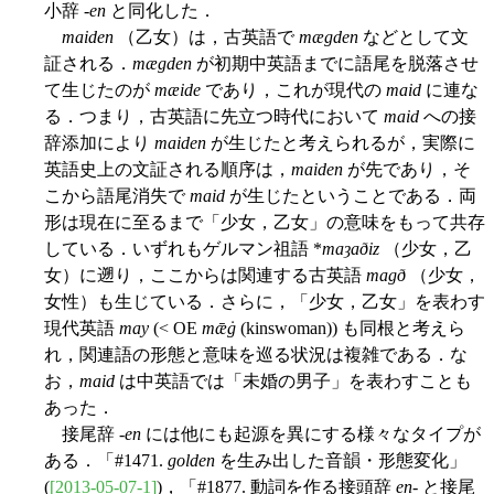
小辞 -
en
と同化した．
maiden
（乙女）は，古英語で
mægden
などとして文
証される．
mægden
が初期中英語までに語尾を脱落させ
て生じたのが
mæide
であり，これが現代の
maid
に連な
る．つまり，古英語に先立つ時代において
maid
への接
辞添加により
maiden
が生じたと考えられるが，実際に
英語史上の文証される順序は，
maiden
が先であり，そ
こから語尾消失で
maid
が生じたということである．両
形は現在に至るまで「少女，乙女」の意味をもって共存
している．いずれもゲルマン祖語 *
maȝaðiz
（少女，乙
女）に遡り，ここからは関連する古英語
magð
（少女，
女性）も生じている．さらに，「少女，乙女」を表わす
現代英語
may
(< OE
mǣġ
(kinswoman)) も同根と考えら
れ，関連語の形態と意味を巡る状況は複雑である．な
お，
maid
は中英語では「未婚の男子」を表わすことも
あった．
接尾辞 -
en
には他にも起源を異にする様々なタイプが
ある．「#1471.
golden
を生み出した音韻・形態変化」
(
[2013-05-07-1]
)，「#1877. 動詞を作る接頭辞
en
- と接尾