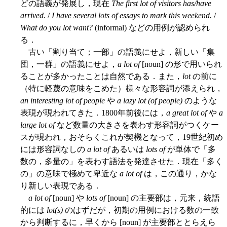
どの語義が発展し，現在
The first lot of visitors has/have
arrived.
/
I have several lots of essays to mark this weekend.
/
What do you lot want?
(informal) などの用例が認められ
る．
古い「割り当て；一部」の語義にせよ，新しい「集
団，一群」の語義にせよ，
a lot of
[noun] の形で用いられ
ることが多かったことは自然である．また，
lot
の前に
（特に軽蔑の意味をこめた）様々な形容詞が添えられ，
an interesting lot of people
や
a lazy lot (of people)
のような
表現が現われてきた．1800年前後には，
a great lot of
や
a
large lot of
など数量の大きさを表わす形容詞がつくケー
スが現われ，おそらくこれが契機となって，19世紀初め
には形容詞なしの
a lot of
あるいは
lots of
が単体で「多
数の，多量の」を表わす語法を発達させた．現在「多く
の」の意味で極めて卑近な
a lot of
は，この通り，かな
り新しい表現である．
a lot of
[noun] や
lots of
[noun] の主要部は，元来，統語
的には
lot(s)
のはずだが，初期の用例における数の一致
から判断するに，早くから [noun] が主要部ととらえら