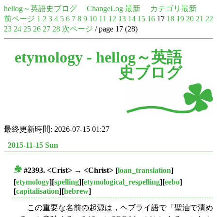
hellog～英語史ブログ
ChangeLog 最新
カテゴリ最新
前ページ
1
2
3
4
5
6
7
8
9
10
11
12
13
14
15
16
17
18
19
20
21
22
23
24
25
26
27
28
次ページ
/ page 17 (28)
etymology -
hellog～英語
史ブログ
最終更新時間: 2026-07-15 01:27
2015-11-15 Sun
#2393. <Crist> → <Christ>
[
loan_translation
]
■
[
etymology
][
spelling
][
etymological_respelling
][
eebo
]
[
capitalisation
][
hebrew
]
この重要な名前の起源は，ヘブライ語で「聖油で清め