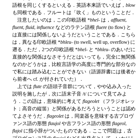
語根を同じくするといえる．英語本来語でいえば，
blow
も同根である．フルートは「吹く」ものということだ．
注意したいのは，この印欧語根 *
bhel-
は，
affluent
,
fluent
,
fluid
,
influence
などのラテン語根
fluere
(to flow) と
は直接には関係しないようだということである．こちら
は，異なる印欧語根 *
bhleu-
(to swell, well up, overflow) に
遡る．ただ，2つの印欧語根 *
bhel-
と *
bhleu-
のあいだに
直接的な関係はなさそうだとはいっても，完全に無関係
なのかどうかは，比較言語学の高度に専門的な部分なの
で私には踏み込むことができない（語源辞書には後者か
ら前者へ cf. が付されていた）．
上では
flute
の語頭子音群について，やや込み入った
説明を施したが，次に語末子音 /t/ について見てみよ
う．この語は，意味的に考えて
flageolet
（フラジオレッ
ト；高音の縦笛）と関係があるだろうということは認め
てよさそうだ．
flageolet
は，同楽器を意味する古プロヴ
ァンス語の形態
flaujol
や古フランス語の形態
flageol
,
flajol
に指小辞がついたものである．ここで問題は，古