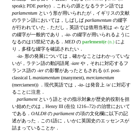
speak); PDE
parley
) ．これらの源となるラテン語では
parlamentum
という形が用いられたが，イギリスの文献
のラテン語においては，しばしば
parliamentum
の綴字
が行われていた．ただし，英語では借用当初は -
e
- など
の綴字が一般的であり，-
ia
- の綴字が用いられるように
なるのは15世紀である．
MED
の
parlement(e
(n.)
によ
り，多様な綴字を確認されたい．
-
ia
- 形の発展については，確かなことはわかっていな
いが，ラテン語の動詞語尾 -
iare
や，それに対応するフ
ランス語の -
ier
の影響があったともされる (cf. post-
classical L
maniamentum
(manyment),
merciamentum
(merciament)) ．現代英語では，-
ia
- は発音上 /ə/ に対応す
ることに注意．
parliament
という語とその指示対象が歴史的役割を担
い始めたのは，Henry III (在位 1216--72) の治世において
である．
OALD8
の
parliament
の項の文化欄に以下の記
述があった．この1語に，いかに英国史のエッセンスが
詰まっていることか．