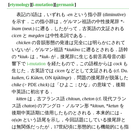
[
etymology
][
i-mutation
][
germanic
]
表記の3語は，いずれも -
en
という指小辞 (diminutive)
を示す．この指小辞は，ゲルマン祖語の中性接尾辞 *-
īnam
(neut.) に遡る．したがって，古英語の文証される
cicen
と
mægden
は中性名詞である．
chicken
の音韻形態の発達は完全には明らかにされて
いないが，ゲルマン祖語 *
kiukīno
に遡るとされる．語幹
の *
kiuk
- は，*
kuk
- が，接尾辞に生じる前舌高母音の影
響下で
i-mutation
を経たもので，この語根からは
cock
も
生じた．古英語では
cicen
などとして文証される (cf. Du.
kuiken
, G
Küken
, ON
kjúklingr
) ．問題の接尾辞が脱落した
chike
(> PDE
chick
) は「ひよこ；ひな」の意味で，後期
中英語に初出する．
kitten
は，古フランス語
chitoun
,
cheton
(cf. 現代フラン
ス語
chaton
) のアングロ・ノルマン形 *
kitoun
, *
ketun
を
後期中英語期に借用したものとされる．本来的には -
o(u)n
という語尾を示し，今回話題にしている接尾辞と
は無関係だったが，17世紀頃に形態的にも機能的にも指