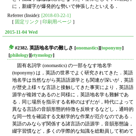
に，新綴字が爆発的な勢いで伸張したといえる．
Referrer (Inside):
[2018-03-22-1]
[
固定リンク
|
印刷用ページ
]
2015-11-04 Wed
#2382. 英語地名学の難しさ
[
onomastics
][
toponymy
]
■
[
philology
][
etymology
]
固有名詞学 (onomastics) の一部をなす地名学
(toponymy) は，英語の世界でよく研究されてきた．英語
地名学は当然ながら英語語源学とも関連が深いが，英語
が歴史上様々な言語と接触してきた事実により，英語語
源学が複雑であるのと同様に，英語地名学も難解であ
る．同じ場所を指示する名称のはずだが，時代によって
異なる言語の音韻形態的特徴を反映するなどし，通時的
な同一性を確認する文献学的な作業が厄介なのである．
英語のみならず関係する諸言語の語源学，音韻形態論，
綴字習慣など，多くの学際的な知識を総動員して初めて