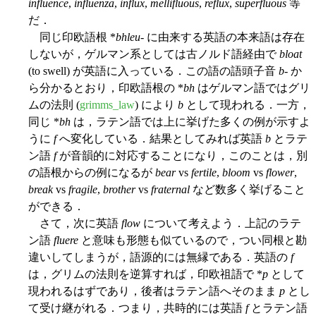
influence
,
influenza
,
influx
,
mellifluous
,
reflux
,
superfluous
等
だ．
同じ印欧語根 *
bhleu-
に由来する英語の本来語は存在
しないが，ゲルマン系としては古ノルド語経由で
bloat
(to swell) が英語に入っている．この語の語頭子音
b
- か
ら分かるとおり，印欧語根の *
bh
はゲルマン語ではグリ
ムの法則 (
grimms_law
) により
b
として現われる．一方，
同じ *
bh
は，ラテン語では上に挙げた多くの例が示すよ
うに
f
へ変化している．結果としてみれば英語
b
とラテ
ン語
f
が音韻的に対応することになり，このことは，別
の語根からの例になるが
bear
vs
fertile
,
bloom
vs
flower
,
break
vs
fragile
,
brother
vs
fraternal
など数多く挙げること
ができる．
さて，次に英語
flow
について考えよう．上記のラテ
ン語
fluere
と意味も形態も似ているので，つい同根と勘
違いしてしまうが，語源的には無縁である．英語の
f
は，グリムの法則を逆算すれば，印欧祖語で *
p
として
現われるはずであり，後者はラテン語へそのまま
p
とし
て受け継がれる．つまり，共時的には英語
f
とラテン語