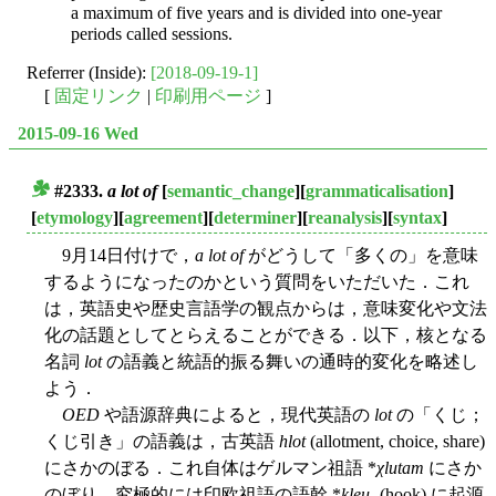
a maximum of five years and is divided into one-year
periods called sessions.
Referrer (Inside):
[2018-09-19-1]
[
固定リンク
|
印刷用ページ
]
2015-09-16 Wed
#2333.
a lot of
[
semantic_change
][
grammaticalisation
]
■
[
etymology
][
agreement
][
determiner
][
reanalysis
][
syntax
]
9月14日付けで，
a lot of
がどうして「多くの」を意味
するようになったのかという質問をいただいた．これ
は，英語史や歴史言語学の観点からは，意味変化や文法
化の話題としてとらえることができる．以下，核となる
名詞
lot
の語義と統語的振る舞いの通時的変化を略述し
よう．
OED
や語源辞典によると，現代英語の
lot
の「くじ；
くじ引き」の語義は，古英語
hlot
(allotment, choice, share)
にさかのぼる．これ自体はゲルマン祖語 *
χlutam
にさか
のぼり，究極的には印欧祖語の語幹 *
kleu
- (hook) に起源