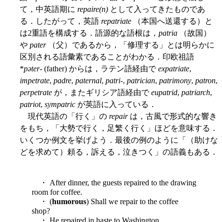
て，中英語期に
repaire(n)
として入ってきたものであ
る．したがって，英語
repatriate
（本国へ送還する）と
は2重語を構成する．語源的な語根は，
patria
（故国）
や
pater
（父）であるから，「修理する」とは明らかに
区別される語彙素であることがわかる．印欧祖語
*
pəter-
(father) からは，ラテン語経由で
expatriate
,
impetrate
,
padre
,
paternal
,
patri
-,
patrician
,
patrimony
,
patron
,
perpetrate
が，またギリシア語経由で
eupatrid
,
patriarch
,
patriot
,
sympatric
が英語に入っている．
現代英語の「行く」の
repair
は，古風で形式的な響き
をもち，「大勢で行く，足繁く行く」ほどを意味する．
いくつか例文を挙げよう．最後の例のように「（助けな
どを求めて）頼る，訴える，泣きつく」の語義もある．
・ After dinner, the guests repaired to the drawing
room for coffee.
・ (
humorous
) Shall we repair to the coffee
shop?
・ He repaired in haste to Washington.