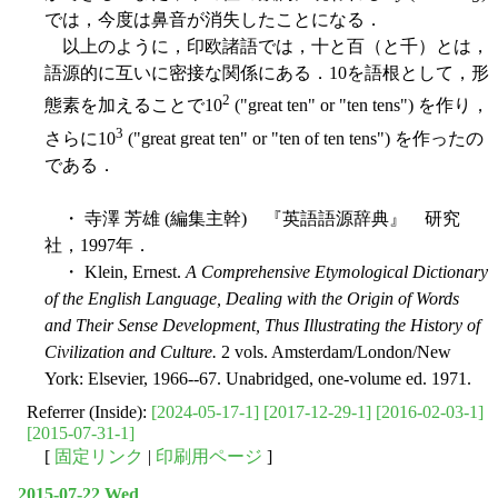
では，今度は鼻音が消失したことになる．
以上のように，印欧諸語では，十と百（と千）とは，
語源的に互いに密接な関係にある．10を語根として，形
2
態素を加えることで10
("great ten" or "ten tens") を作り，
3
さらに10
("great great ten" or "ten of ten tens") を作ったの
である．
・ 寺澤 芳雄 (編集主幹) 『英語語源辞典』 研究
社，1997年．
・ Klein, Ernest.
A Comprehensive Etymological Dictionary
of the English Language, Dealing with the Origin of Words
and Their Sense Development, Thus Illustrating the History of
Civilization and Culture.
2 vols. Amsterdam/London/New
York: Elsevier, 1966--67. Unabridged, one-volume ed. 1971.
Referrer (Inside):
[2024-05-17-1]
[2017-12-29-1]
[2016-02-03-1]
[2015-07-31-1]
[
固定リンク
|
印刷用ページ
]
2015-07-22 Wed