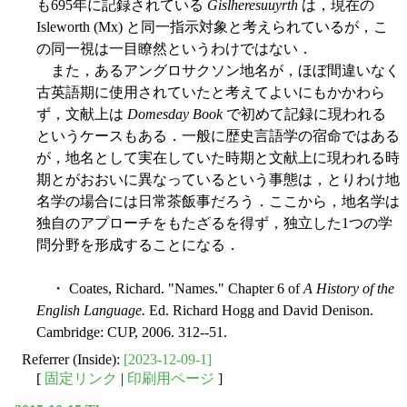
も695年に記録されている
Gislheresuuyrth
は，現在の
Isleworth (Mx) と同一指示対象と考えられているが，こ
の同一視は一目瞭然というわけではない．
また，あるアングロサクソン地名が，ほぼ間違いなく
古英語期に使用されていたと考えてよいにもかかわら
ず，文献上は
Domesday Book
で初めて記録に現われる
というケースもある．一般に歴史言語学の宿命ではある
が，地名として実在していた時期と文献上に現われる時
期とがおおいに異なっているという事態は，とりわけ地
名学の場合には日常茶飯事だろう．ここから，地名学は
独自のアプローチをもたざるを得ず，独立した1つの学
問分野を形成することになる．
・ Coates, Richard. "Names." Chapter 6 of
A History of the
English Language.
Ed. Richard Hogg and David Denison.
Cambridge: CUP, 2006. 312--51.
Referrer (Inside):
[2023-12-09-1]
[
固定リンク
|
印刷用ページ
]