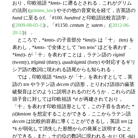
おり，印欧祖語 *
kmto
- に遡るとされる．これがグリム
の法則 (
grimms_law
) やその他の音変化を経て，古英語の
hund
に至る (cf. 「#100.
hundred
と印欧語比較言語学」
(
[2009-08-05-1]
)，「#1150.
centum
と
satem
」 (
[2012-06-
20-1]
)）．
ところで，*
kmto
- の子音部分 *
km(t)
- は「十」 (ten) を
表わし，*
kmto
- で全体として "ten tens" ほどを表わす．
*
km(t)
- が「十」を表わすことは，ラテン語の
vīgintī
(twenty),
trīgintā
(thirty),
quadrāgintā
(forty) や対応するギリ
シア語の数詞に現われる語尾からも知られる．
では，印欧祖語 *
km(t)
- が「十」を表わすとして，英
語の
ten
やラテン語
decem
の語形，とりわけ語頭の歯茎
破裂音はどのように説明されるのだろうか．これらの語
頭子音に対しては印欧祖語 *
d
が再建されており，
「十」を表わす印欧祖語形として，この子音を含めた *
(d)kmtom
を想定することができる．ここからラテン語
decem
は比較的容易に導くことができるし，英語
ten
は
*
k
が弱化して消失した形態からの発展と説明すること
ができる．また，十の位の数詞に現われる -
ty
(< OE -
tiġ
)