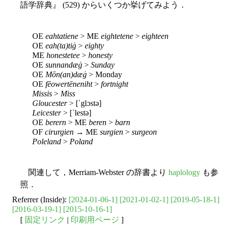
語学辞典』 (529) からいくつか挙げてみよう．
OE
eahtatiene
> ME
eightetene
>
eighteen
OE
eah(ta)tiġ
>
eighty
ME
honestetee
>
honesty
OE
sunnandæġ
>
Sunday
OE
Mōn(an)dæġ
> Monday
OE
fēowertēneniht
>
fortnight
Missis
>
Miss
Gloucester
> [ˈglɔstə]
Leicester
> [ˈlestə]
OE
berern
> ME
beren
>
barn
OF
cirurgien
→ ME
surgien
>
surgeon
Poleland
>
Poland
関連して，Merriam-Webster の辞書より
haplology
も参
照．
Referrer (Inside):
[2024-01-06-1]
[2021-01-02-1]
[2019-05-18-1]
[2016-03-19-1]
[2015-10-16-1]
[
固定リンク
|
印刷用ページ
]