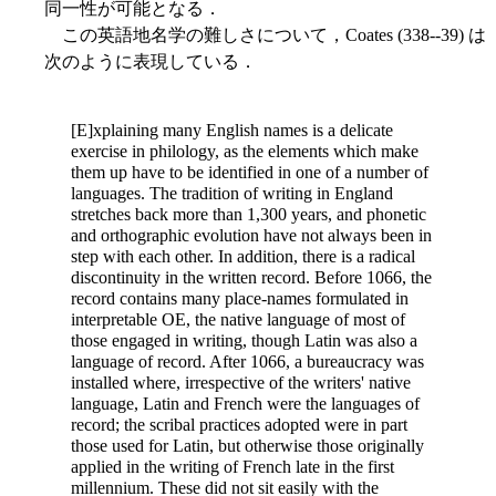
同一性が可能となる．
この英語地名学の難しさについて，Coates (338--39) は
次のように表現している．
[E]xplaining many English names is a delicate
exercise in philology, as the elements which make
them up have to be identified in one of a number of
languages. The tradition of writing in England
stretches back more than 1,300 years, and phonetic
and orthographic evolution have not always been in
step with each other. In addition, there is a radical
discontinuity in the written record. Before 1066, the
record contains many place-names formulated in
interpretable OE, the native language of most of
those engaged in
writing, though Latin was also a
language of record. After 1066, a bureaucracy was
installed where, irrespective of the writers' native
language, Latin and French were the languages of
record; the scribal practices adopted were in part
those used for Latin, but otherwise those originally
applied in the writing of French late in the first
millennium. These did not sit easily with the