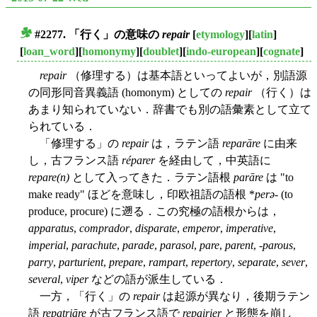
#2277. 「行く」の意味の
repair
[
etymology
][
latin
]
■
[
loan_word
][
homonymy
][
doublet
][
indo-european
][
cognate
]
repair
（修理する）は基本語といってよいが，別語源
の同形同音異義語 (homonym) としての
repair
（行く）は
あまり知られていない．辞書でも別の語彙素として立て
られている．
「修理する」の
repair
は，ラテン語
reparāre
に由来
し，古フランス語
réparer
を経由して，中英語に
repare(n)
として入ってきた．ラテン語根
parāre
は "to
make ready" ほどを意味し，印欧祖語の語根 *
perə-
(to
produce, procure) に遡る．この究極の語根からは，
apparatus
,
comprador
,
disparate
,
emperor
,
imperative
,
imperial
,
parachute
,
parade
,
parasol
,
pare
,
parent
, -
parous
,
parry
,
parturient
,
prepare
,
rampart
,
repertory
,
separate
,
sever
,
several
,
viper
などの語が派生している．
一方，「行く」の
repair
は起源が異なり，後期ラテン
語
repatriāre
が古フランス語で
repairier
と形態を崩し