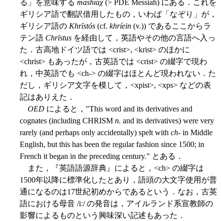
る」を意味する
māshīaχ
(> PDE Messiah) にある．これを
ギリシア語で翻訳借用したもの，いわば「なぞり」が，
ギリシア語の
Khrīstós
(cf.
khríein
(v.)) であるここからラ
テン語
Chrīstus
を経由して，英語やその他の言語へ入っ
た．古高地ドイツ語では <crist>, <krist> のほかに
<christ> もあったが，古英語では <crist> の綴字で現わ
れ，中英語でも <ch-> の綴字はほとんど現われない．た
だし，ギリシア文字を模して，<xpist>, <xps> などの表
記はありえた．
OED
によると，"This word and its derivatives and
cognates (including CHRISM
n.
and its derivatives) were very
rarely (and perhaps only accidentally) spelt with
ch
- in Middle
English, but this has been the regular fashion since 1500; in
French it began in the preceding century." とある．
また，『英語語源辞典』によると，<ch> の綴字は
1500年以降に標準化したとあり，語頭の大文字使用が普
通になるのは17世紀初めからであるという．なお，古英
語における母音 /iː/ の発音は，アイルランド系宣教師の
影響によるものという興味深い記述もあった．