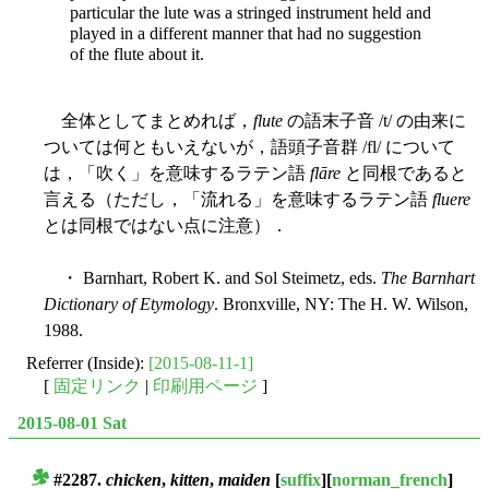
particular the lute was a stringed instrument held and
played in a different manner that had no suggestion
of the flute about it.
全体としてまとめれば，
flute
の語末子音 /t/ の由来に
ついては何ともいえないが，語頭子音群 /fl/ について
は，「吹く」を意味するラテン語
flāre
と同根であると
言える（ただし，「流れる」を意味するラテン語
fluere
とは同根ではない点に注意）．
・ Barnhart, Robert K. and Sol Steimetz, eds.
The Barnhart
Dictionary of Etymology
. Bronxville, NY: The H. W. Wilson,
1988.
Referrer (Inside):
[2015-08-11-1]
[
固定リンク
|
印刷用ページ
]
2015-08-01 Sat
#2287.
chicken
,
kitten
,
maiden
[
suffix
][
norman_french
]
■