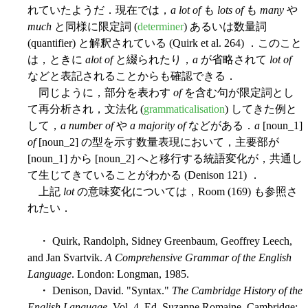
れていたようだ．現在では，
a lot of
も
lots of
も
many
や
much
と同様に限定詞 (
determiner
) あるいは数量詞
(quantifier) と解釈されている (Quirk et al. 264) ．このこと
は，ときに
alot of
と綴られたり，
a
が省略されて
lot of
などと表記されることからも確認できる．
同じように，部分を表わす
of
を含む句が限定詞とし
て再分析され，文法化 (
grammaticalisation
) してきた例と
して，
a number of
や
a majority of
などがある．
a
[noun_1]
of
[noun_2] の型を示す数量表現において，主要部が
[noun_1] から [noun_2] へと移行する統語変化が，共通し
て生じてきていることがわかる (Denison 121) ．
上記
lot
の意味変化については，Room (169) も参照さ
れたい．
・ Quirk, Randolph, Sidney Greenbaum, Geoffrey Leech,
and Jan Svartvik.
A Comprehensive Grammar of the English
Language
. London: Longman, 1985.
・ Denison, David. "Syntax."
The Cambridge History of the
English Language
. Vol. 4. Ed. Suzanne Romaine. Cambridge: