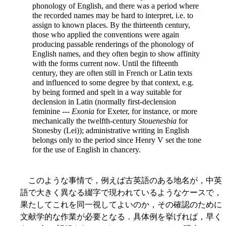
phonology of English, and there was a period where
the recorded names may be hard to interpret, i.e. to
assign to known places. By the thirteenth century,
those who applied the conventions were again
producing passable renderings of the phonology of
English names, and they often begin to show affinity
with the forms current now. Until the fifteenth
century, they are often still in French or Latin texts
and influenced to some degree by that context, e.g.
by being formed and spelt in a way suitable for
declension in Latin (normally first-declension
feminine ---
Exonia
for Exeter, for instance, or more
mechanically the twelfth-century
Stouenesbia
for
Stonesby (Lei)); administrative writing in English
belongs only to the period since Henry V set the tone
for the use of English in chancery.
このような事情で，例えば古英語のある地名が，中英
語で大きく異なる綴字で現われているようなケースで，
果たしてこれを同一視してよいのか，その確認のために
文献学的な作業が必要となる．具体例を挙げれば，早く