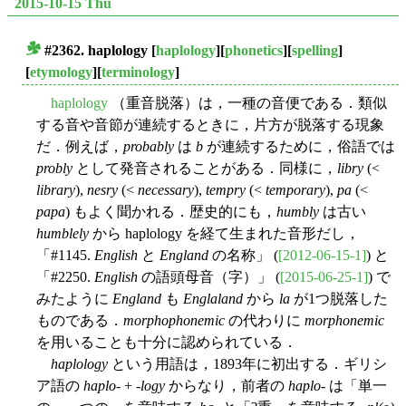
2015-10-15 Thu
#2362.
haplology
[
haplology
][
phonetics
][
spelling
]
■
[
etymology
][
terminology
]
haplology
（重音脱落）は，一種の音便である．類似
する音や音節が連続するときに，片方が脱落する現象
だ．例えば，
probably
は
b
が連続するために，俗語では
probly
として発音されることがある．同様に，
libry
(<
library
),
nesry
(<
necessary
),
tempry
(<
temporary
),
pa
(<
papa
) もよく聞かれる．歴史的にも，
humbly
は古い
humblely
から haplology を経て生まれた音形だし，
「#1145.
English
と
England
の名称」 (
[2012-06-15-1]
) と
「#2250.
English
の語頭母音（字）」 (
[2015-06-25-1]
) で
みたように
England
も
Englaland
から
la
が1つ脱落した
ものである．
morphophonemic
の代わりに
morphonemic
を用いることも十分に認められている．
haplology
という用語は，1893年に初出する．ギリシ
ア語の
haplo-
+
-logy
からなり，前者の
haplo-
は「単一