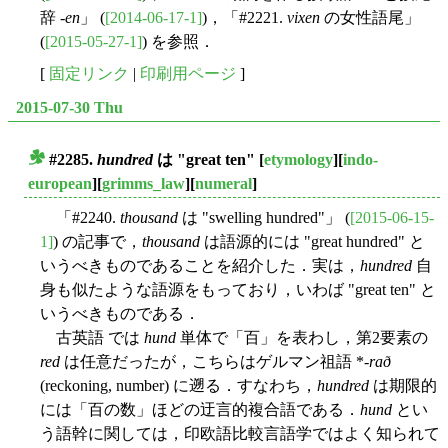
辞 -
en
」 (
[2014-06-17-1]
)，「#2221.
vixen
の女性語尾」
(
[2015-05-27-1]
) を参照．
[
固定リンク
|
印刷用ページ
]
2015-07-30 Thu
#2285.
hundred
は "great ten"
[
etymology
][
indo-
■
european
][
grimms_law
][
numeral
]
「#2240.
thousand
は "swelling hundred"」 (
[2015-06-15-
1]
) の記事で，
thousand
は語源的には "great hundred" と
いうべきものであることを紹介した．実は，
hundred
自
身も似たような語源をもっており，いわば "great ten" と
いうべきものである．
古英語 では
hund
単体で「百」を表わし，第2要素の
red
は任意だったが，こちらはゲルマン祖語 *-
rað
(reckoning, number) に遡る．すなわち，
hundred
は期限的
には「百の数」ほどの迂言的複合語である．
hund
とい
う語幹に関しては，印欧語比較言語学ではよく知られて