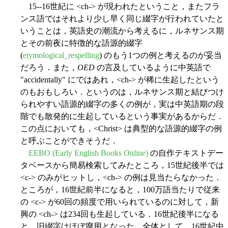
15--16世紀に <ch-> が現われたということ，またフラ
ンス語ではそれより少し早く同じ綴字が行われていたと
いうことは，英語史の潮流から考えるに，ルネサンス期
とその前夜に特徴的な語源的綴字
(
etymological_respelling
) のもう1つの例と考えるのが妥当
だろう．また，
OED
の言及しているように中英語で
"accidentally" にではあれ，<ch-> が稀に生起したという
のもおもしろい．というのは，ルネサンス期と結びつけ
られやすい語源的綴字の多くの例が，実は中英語期の段
階でも散発的に生起しているという事実があるからだ．
この点においても，<Christ> は典型的な語源的綴字の例
と呼ぶことができそうだ．
EEBO (Early English Books Online)
の自作テキストデー
タベースから簡易検索してみたところ，15世紀後半では
<c-> のみがヒットし，<ch-> の例は見当たらなかった．
ところが，16世紀前半になると，100万語当たりで従来
の <c-> が60回の頻度で用いられているのに対して，新
興の <ch-> は234回も生起している．16世紀後半になる
と，旧綴字はほぼ廃用となった．全体として，16世紀中