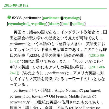
2015-09-18 Fri
#2335.
parliament
[
parliament
][
etymology
]
■
[
etymological_respelling
][
history
][
med
][
spelling
]
英国は，議会の国である．イングランド政治史は，国
王と議会の勢力争いの歴史という見方が可能であり，
parliament
という単語のもつ意義は大きい．英語史にお
いてもイングランド議会史は重要であり，このことは昨
日の記事「#2334. 英語の復権と議会の発展」 (
[2015-09-
17-1]
) で触れた通りである．また，「#880. いかにもイ
ギリス英語，いかにもアメリカ英語の単語」 (
[2011-09-
24-1]
) でみたように，
parliament
は，アメリカ英語に対
してイギリス英語を特徴づけるキーワードの1つともな
っている．
parliament
という語は，Anglo-Norman の
parlement
,
parliment
,
parliament
や Old French, Middle French の
parlement
が，13世紀に英語へ借用されたものであり，
原義は「話し合い，会議」である (cf. ModF
parler
(to