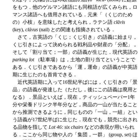
をもつ．他のゲルマン諸語にも同根語が広くみられ，ロ
マンス諸語へも借用されている．元来「（くじのため
の）小枝」を意味したと考えられ，ラテン語
clāvis
(key),
clāvus
(nail) との関連も指摘されている．
さて，古英語の「くじ；くじ引き」の語義に始まり，
くじ引きによって決められる戦利品や財産の「分配」，
そして「割り当て；一部」の語義が生じた．現代英語の
parking lot
（駐車場）は，土地の割り当てということで
ある．くじ引きであるから「運，運命」の語義が中英語
期に生じたのも首肯できる．
近代英語期に入って16世紀半ばには，くじ引きの「景
品」の語義が発達した（ただし，後にこの語義は廃用と
なる）．景品といえば，現在，ティッシュペーパー1年
分や栄養ドリンク半年分など，商品の一山が当たること
から推測できるように，同じものの「一山，一組」とい
う語義が17世紀半ばに生じた．現在でも，競売に出され
る品物を指して
Lot 46: six chairs
などの表現が用いられ
る．ここから同じ物や人の「集団，一群」 (group, set) ほ