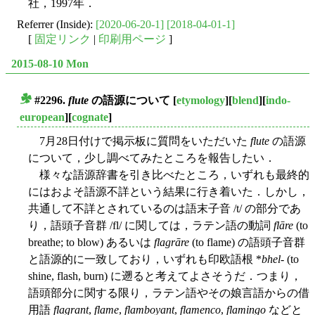
社，1997年．
Referrer (Inside):
[2020-06-20-1]
[2018-04-01-1]
[
固定リンク
|
印刷用ページ
]
2015-08-10 Mon
#2296.
flute
の語源について
[
etymology
][
blend
][
indo-
■
european
][
cognate
]
7月28日付けで掲示板に質問をいただいた
flute
の語源
について，少し調べてみたところを報告したい．
様々な語源辞書を引き比べたところ，いずれも最終的
にはおよそ語源不詳という結果に行き着いた．しかし，
共通して不詳とされているのは語末子音 /t/ の部分であ
り，語頭子音群 /fl/ に関しては，ラテン語の動詞
flāre
(to
breathe; to blow) あるいは
flagrāre
(to flame) の語頭子音群
と語源的に一致しており，いずれも印欧語根 *
bhel-
(to
shine, flash, burn) に遡ると考えてよさそうだ．つまり，
語頭部分に関する限り，ラテン語やその娘言語からの借
用語
flagrant
,
flame
,
flamboyant
,
flamenco
,
flamingo
などと