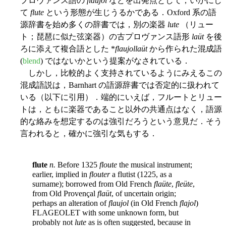
プロヴァンス語の
flaujol
などを出発点として，いかにし
て
flute
という形態が生じうるかである．Oxford 系の語
源辞書を始め多くの辞書では，別の楽器
lute
（リュー
ト；琵琶に似た弦楽器）の古プロヴァンス語形
laüt
を後
ろに添えて複合語とした *
flaujollaüt
から作られた混成語
(
blend
) ではないかという提案がなされている．
しかし，比較的よく支持されているようにみえるこの
混成語説は，Barnhart の語源辞書では否定的に扱われて
いる（以下に引用）．端的にいえば，フルートとリュー
トは，ともに楽器であること以外の共通点はなく，語源
的な絡みを想定するのは強引だろうという意見だ．そう
言われると，確かに強引な気もする．
flute
n.
Before 1325
floute
the musical instrument;
earlier, implied in
flouter
a flutist (1225, as a
surname); borrowed from Old French
flaüte
,
fleüte
,
from Old Provençal
flaüt
, of uncertain origin;
perhaps an alteration of
flaujol
(in Old French
flajol
)
FLAGEOLET with some unknown form, but
probably not
lute
as is often suggested, because in