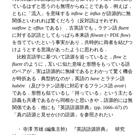
ているはずと思うのも無理からぬことである．例えば，
ともに「流入」を意味する
inflow
と
influx
が語源的に無
関係といわれれば驚くだろう（反対語はそれぞれ
outflow
と
efflux
である）．古英語でも，ラテン語
fluere
に対する訳語としてもっぱら本来語
flōwan
(> PDE
flow
)
を当てていたという事実があり，共時的に両者を結びつ
けようとする意識があったように思われる．
比較言語学に基づいて語源を追っていると，
flow
と
fluere
のように，互いに似た意味と形態をもっている語
のペアが，実は語源的に無縁であるとわかって驚く機会
が時折ある．典型的なのが，英語の
have
とラテン語
habēre
（及びラテン語形に対応するフランス語
avoir
）
である．形態も似ているし「持っている」という主たる
語義も共通であるから同根かと思いきや，語源的には無
関係である．他にも『英語語源辞典』(pp. 1666--67) の
「真の語源と見せかけの語源」を参照されたい
・ 寺澤 芳雄 (編集主幹) 『英語語源辞典』 研究