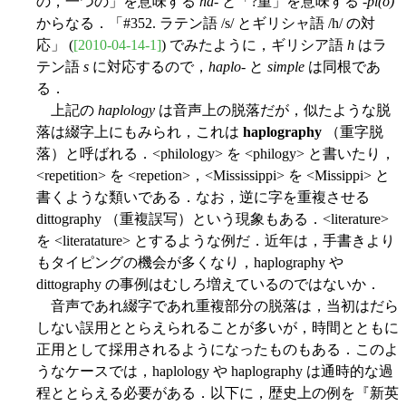
の，一つの」を意味する
ha-
と「?重」を意味する
-pl(o)
からなる．「#352. ラテン語 /s/ とギリシャ語 /h/ の対
応」 (
[2010-04-14-1]
) でみたように，ギリシア語
h
はラ
テン語
s
に対応するので，
haplo-
と
simple
は同根であ
る．
上記の
haplology
は音声上の脱落だが，似たような脱
落は綴字上にもみられ，これは
haplography
（重字脱
落）と呼ばれる．<philology> を <philogy> と書いたり，
<repetition> を <repetion>，<Mississippi> を <Missippi> と
書くような類いである．なお，逆に字を重複させる
dittography （重複誤写）という現象もある．<literature>
を <literatature> とするような例だ．近年は，手書きより
もタイピングの機会が多くなり，haplography や
dittography の事例はむしろ増えているのではないか．
音声であれ綴字であれ重複部分の脱落は，当初はだら
しない誤用ととらえられることが多いが，時間とともに
正用として採用されるようになったものもある．このよ
うなケースでは，haplology や haplography は通時的な過
程ととらえる必要がある．以下に，歴史上の例を『新英