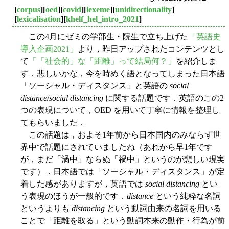
[
corpus
][
oed
][
covid
][
lexeme
][
unidirectionality
]
[
lexicalisation
][
khelf_hel_intro_2021
]
この4月にゼミの学部生・院生で立ち上げた
「英語史
導入企画2021」
より，昨日アップされたコンテンツとし
て
「「社会的」な「距離」って結局何？」
を紹介しま
す．悲しいかな，今を時めく語となってしまった日本語
「ソーシャル・ディスタンス」と英語の
social
distance
/
social distancing
に関する話題です．英語のこの2
つの表現について，OED を用いて丁寧に情報を整理し
てもらいました．
この話題は，およそ1年前から日本国内のみならず世
界中で話題にされていましたね（あれから早1年です
が，まだ「渦中」ならぬ「禍中」というのが悲しい現実
です）．日本語では「ソーシャル・ディスタンス」が定
着した感がありますが，英語では
social distancing
とい
う表現のほうが一般的です．
distance
という純粋な名詞
というよりも
distancing
という動詞由来の名詞を用いる
ことで「距離を取る」という動詞本来の動作・行為が前