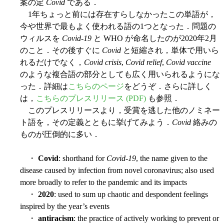
案の定
Covid
である．
1年ちょっと前には存在すらしなかったこの単語が，
今や世界で最もよく使われる語の1つとなった．問題の
ウィルスを
Covid-19
と WHO が命名したのが2020年2月
のこと．その後すぐに
Covid
と短縮され，単体で用いら
れるだけでなく，
Covid crisis
,
Covid relief
,
Covid vaccine
のような複合語の部分としても広く用いられるようにな
った．詳細は
こちらのページ
をどうぞ．さらに詳しく
は，
こちらのプレスリリース (PDF)
も参照．
このプレスリリースより，受賞を逃した他のノミネー
ト語を，その定義とともに挙げてみよう．
Covid
絡みの
ものが圧倒的に多い．
・
Covid
: shorthand for
Covid-19
, the name given to the
disease caused by infection from novel coronavirus; also used
more broadly to refer to the pandemic and its impacts
・
2020
: used to sum up chaotic and despondent feelings
inspired by the year’s events
・
antiracism
: the practice of actively working to prevent or