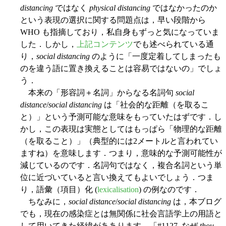
distancing
ではなく
physical distancing
ではなかったのか
という表現の選択に関する問題点は，早い段階から
WHO も指摘しており，私自身もずっと気になっていま
した．しかし，
上記コンテンツ
でも述べられている通
り，
social distancing
のように「一度定着してしまったも
のを違う語に置き換えることは容易ではないの」でしょ
う．
本来の「形容詞＋名詞」からなる名詞句
social
distance
/
social distancing
は「社会的な距離（を取るこ
と）」という予測可能な意味をもっていたはずです．し
かし，この表現は実態としてはもっぱら「物理的な距離
（を取ること）」（典型的には2メートルと言われてい
ますね）を意味します．つまり，意味的な予測可能性が
減じているのです．名詞句ではなく，複合名詞という単
位に近づいていると言い換えてもよいでしょう．つま
り，語彙（項目）化 (
lexicalisation
) の例なのです．
ちなみに，
social distance
/
social distancing
は，本ブログ
でも，現在の感染症とは無関係に社会言語学上の用語と
して用いてきた経緯がああります．「#1127. なぜ
thou