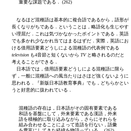
重要な課題である． (262)
なるほど混種語は基本的に複合語であるから，語形が
長くなりがちである．ということは，略語化も生じやす
い理屈だ．これは気づかなかったポイントである．英語
でも多かれ少なかれ当てはまるはずだ．実際，英語にお
ける借用語要素どうしによる混種語の代表例である
television
も4音節と短くないから
TV
と略されるのだと
考えることができる．
日本語では，借用語要素どうしによる混種語に限ら
ず，一般に混種語への風当たりはさほど強くないように
思われる．『新版日本語教育事典』でも，どちらかとい
うと好意的に扱われている．
混種語の存在は，日本語がその固有要素である
和語を基盤にして，外来要素である漢語，外来
語を積極的に取り込みながら，さらにそれらを
組み合わせることによって造語を行ない，語彙
を豊富にしてきた経緯を物語っている． (262)