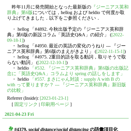
昨年11月に発売開始となった最新版の
『ジーニアス英和
辞典』第6版
については，hellog および heldio で何度か取
り上げてきました．以下をご参照ください．
・ hellog 「#4892. 今秋出版予定の『ジーニアス英和辞
典』第6版の新設コラム「英語史Q&A」の紹介」 (
[2022-
09-18-1]
)
・ hellog 「#4950. 最近の英語の変化のうねり --- 『ジー
ニアス英和辞典』第6版のまえがきより」 (
[2022-11-15-1]
)
・ hellog 「#4975. 2重目的語を取る動詞，取りそうで取
らない動詞」 (
[2022-12-10-1]
)
・ heldio
「#532. 『ジーニアス英和辞典』第6版の出版記
念に「英語史Q&A」コラムより spring の話しをします」
・ heldio
「#557. まさにゃん対談：supply A with B の
with って要りますか？ --- 『ジーニアス英和辞典』新旧版
の比較」
Referrer (Inside):
[2023-01-23-1]
[
固定リンク
|
印刷用ページ
]
2021-04-23 Fri
#4379.
social distance
/
social distancing
の語彙項目化
■