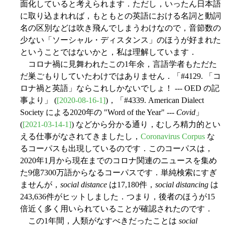
面化していると考えられます．ただし，いったん日本語
に取り込まれれば，もともとの英語における名詞と動詞
名の区別などは吹き飛んでしまうわけなので，音節数の
少ない「ソーシャル・ディスタンス」のほうが好まれた
ということではないかと，私は理解しています．
コロナ禍に見舞われたこの1年余，言語学者もただた
だ巣ごもりしていたわけではありません．「#4129. 「コ
ロナ禍と英語」ならこれしかないでしょ！ --- OED の記
事より」 (
[2020-08-16-1]
)，「#4339. American Dialect
Society による2020年の "Word of the Year" ---
Covid
」
(
[2021-03-14-1]
) などから分かる通り，むしろ精力的とい
える仕事がなされてきましたし，
Coronavirus Corpus
な
るコーパスも出現しているのです．このコーパスは，
2020年1月から現在までのコロナ関連のニュースを集め
た9億7300万語からなるコーパスです．単純検索にすぎ
ませんが，
social distance
は17,180件，
social distancing
は
243,636件がヒットしました．つまり，後者のほうが15
倍近く多く用いられていることが確認されたのです．
この1年間，人類がなすべきだったことは
social