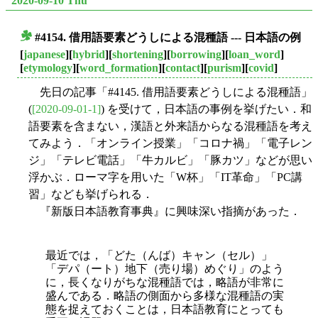
2020-09-10 Thu
#4154. 借用語要素どうしによる混種語 --- 日本語の例
■
[
japanese
][
hybrid
][
shortening
][
borrowing
][
loan_word
]
[
etymology
][
word_formation
][
contact
][
purism
][
covid
]
先日の記事「#4145. 借用語要素どうしによる混種語」
(
[2020-09-01-1]
) を受けて，日本語の事例を挙げたい．和
語要素を含まない，漢語と外来語からなる混種語を考え
てみよう．「オンライン授業」「コロナ禍」「電子レン
ジ」「テレビ電話」「牛カルビ」「豚カツ」などが思い
浮かぶ．ローマ字を用いた「W杯」「IT革命」「PC講
習」なども挙げられる．
『新版日本語教育事典』に興味深い指摘があった．
最近では，「どた（んば）キャン（セル）」
「デパ（ート）地下（売り場）めぐり」のよう
に，長くなりがちな混種語では，略語が非常に
盛んである．略語の側面から多様な混種語の実
態を捉えておくことは，日本語教育にとっても