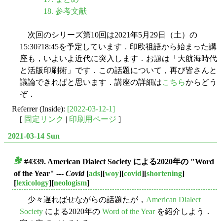
18. 参考文献
次回のシリーズ第10回は2021年5月29日（土）の
15:30?18:45を予定しています．印欧祖語から始まった講
座も，いよいよ近代に突入します．お題は「大航海時代
と活版印刷術」です．この話題について，再び皆さんと
議論できればと思います．講座の詳細は
こちら
からどう
ぞ．
Referrer (Inside):
[2022-03-12-1]
[
固定リンク
|
印刷用ページ
]
2021-03-14 Sun
#4339. American Dialect Society による2020年の "Word
■
of the Year" ---
Covid
[
ads
][
woy
][
covid
][
shortening
]
[
lexicology
][
neologism
]
少々遅ればせながらの話題たが，
American Dialect
Society
による2020年の
Word of the Year
を紹介しよう．