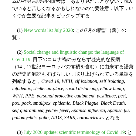
ムの社会言語学的論考は，あまり見たことがない．読ん
でいると苦しくなるかもしれないので要注意．以下，い
くつか主要な記事をピックップする．
(1)
New words list July 2020
: この7月の新語（義）の一
覧．
(2)
Social change and linguistic change: the language of
Covid-19
: 目下のコロナ禍のみならず歴史的な疫病
（14，17世紀ヨーロッパの惨禍を含む）に由来する語彙
の歴史的解説もすばらしい．取り上げられている単語を
列挙すると，
Covid-19
,
WFH
,
elf-isolation
,
self-isolating
,
infodemic
,
shelter-in-place
,
social distancing
,
elbow bump
,
WFH
,
PPE
,
personal protective equipment
,
pestilence
,
pest
,
pox
,
pock
,
smallpox
,
epidemic
,
Black Plague
,
Black Death
,
self-quarantined
,
yellow fever
,
Spanish influenza
,
Spanish flu
,
poliomyelitis
,
polio
,
AIDS
,
SARS
,
coronaviruses
となる．
(3)
July 2020 update: scientific terminology of Covid-19
: と