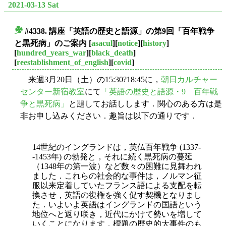
2021-03-13 Sat
#4338. 講座「英語の歴史と語源」の第9回「百年戦争
■
と黒死病」のご案内
[
asacul
][
notice
][
history
]
[
hundred_years_war
][
black_death
]
[
reestablishment_of_english
][
covid
]
来週3月20日（土）の15:30?18:45に，
朝日カルチャー
センター新宿教室
にて
「英語の歴史と語源・9 百年戦
争と黒死病」
と題してお話しします．関心のある方は是
非お申し込みください．趣旨は以下の通りです．
14世紀のイングランドは，英仏百年戦争 (1337-
-1453年) の勃発と，それに続く黒死病の蔓延
（1348年の第一波）など数々の困難に見舞われ
ました．これらの社会的な事件は，ノルマン征
服以来定着していたフランス語による支配を転
換させ，英語の復権を強く促す契機となりまし
た．いよいよ英語はイングランドの国語という
地位へと返り咲き，近代にかけて勢いを増して
いくことになります．標題の歴史的大事件のも