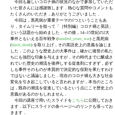
今回も厳しいコロナ禍の状況のなかで参加していただ
いた皆さんには感謝致します．熱心な質問やコメントも
たくさんのいただき，ありがとうございました．
今回は，黒死病が重要テーマの1つということもあ
り，タイムリーを狙って「［特別編］コロナ禍と英語」
という話題から始めました．その後，14--15世紀の2大
事件ともいえる百年戦争 (
hundred_years_war
) と黒死病
(
black_death
) を取り上げ，その英語史上の意義を論じま
した．このような歴史上の大事件は，確かに後世の私た
ちにも強烈な印象を与えますが，その時代までに醸成さ
れていた歴史の潮流を後押しする促進剤にすぎず，必ず
しも事件そのものが本質的で決定的な役割を果たすわけ
ではないと議論しました．現在のコロナ禍も大きな社会
変化を引き起こしていると言われますが，本当のところ
は，既存の潮流を促進しているという点にこそ歴史上の
意義があるのかもしれません．
今回の講座で用いたスライドを
こちら
に公開しておき
ます．以下にスライドの各ページへのリンクも張ってお
きます．