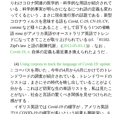
りわけコロナ関連の医学的・科学的な用語が紹介されて
いる．科学的事実が明らかになるにつれ語の定義も変わ
ってくるという，まさに現在進行形の話題である．新型
コロナウィルスを意味する語も
Covid
,
C-19
,
CV-19
,
CV
,
corona
など様々にあること，そして目下もう1つの省略
語
rona
がアメリカ英語やオーストラリア英語でトレン
ドになってきてことが取り上げられている (cf. 「#1102.
Zipf's law と語の新陳代謝」 (
[2012-05-03-1]
)) ．なお，
Covid-19,
n
.
自体の定義も最近書き換えられたようだ．
(4)
Using corpora to track the language of Covid-19: update
2
: コーパスを用いた，今年の4月から6月にかけてのトレ
ンドワードの調査が紹介されている．トレンドワードの
リストは，まさにその時代を映し出していることがよく
分かる．これほど切実な生の単語リストを，私は見たこ
とがない．社会と言語の驚くべき関係を見せつけられた
感がする．
イギリス英語では
Covid-19
の綴字が，アメリカ英語
では
COVID-19
の綴字が多いという結果も興味深い．6