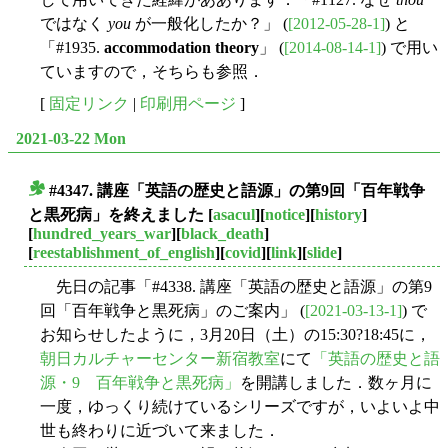
ではなく
you
が一般化したか？」 (
[2012-05-28-1]
) と
「#1935.
accommodation theory
」 (
[2014-08-14-1]
) で用い
ていますので，そちらも参照．
[
固定リンク
|
印刷用ページ
]
2021-03-22 Mon
#4347. 講座「英語の歴史と語源」の第9回「百年戦争
■
と黒死病」を終えました
[
asacul
][
notice
][
history
]
[
hundred_years_war
][
black_death
]
[
reestablishment_of_english
][
covid
][
link
][
slide
]
先日の記事「#4338. 講座「英語の歴史と語源」の第9
回「百年戦争と黒死病」のご案内」 (
[2021-03-13-1]
) で
お知らせしたように，3月20日（土）の15:30?18:45に，
朝日カルチャーセンター新宿教室
にて
「英語の歴史と語
源・9 百年戦争と黒死病」
を開講しました．数ヶ月に
一度，ゆっくり続けているシリーズですが，いよいよ中
世も終わりに近づいて来ました．