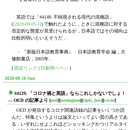
英語では「#4149. 不純視される現代の混種語」
(
[2020-09-05-1]
) で触れたように，ときに混種語に対する
否定的な態度が見受けられるが，日本語ではその傾向は
比較的弱いといえそうだ．
・ 『新版日本語教育事典』 日本語教育学会 編，大
修館書店，2005年．
[
固定リンク
|
印刷用ページ
]
2020-08-16 Sun
#4129. 「コロナ禍と英語」ならこれしかないでしょ！
■
--- OED の記事より
[
oed
][
neologism
][
zipfs_law
][
covid
]
OED が発信するコロナ関連語録の記事をいくつか読
んだ．特集というよりは論文といってよい質の高さであ
る．いずれにせよこれほどショッキングかつリアルタイ