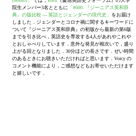
(heldio)」
では，
khelf
（慶應英語史フォーラム）の大学
院生メンバー3名とともに
「#600. 『ジーニアス英和辞
典』の版比較 --- 英語とジェンダーの現代史」
をお届け
しました．ジェンダーとコロナ禍に関するキーワードに
ついて『ジーニアス英和辞典』の初版から最新の第6版
までを引き比べ，英語史を専攻する4人があれやこれや
とおしゃべりしています．意外な発見が相次いで，盛り
上がる回となりました．30分ほどの長さです．ぜい時間
のあるときにお聴きいただければと思います．Voicy の
コメント機能により，ご感想などもお寄せいただけます
と嬉しいです．