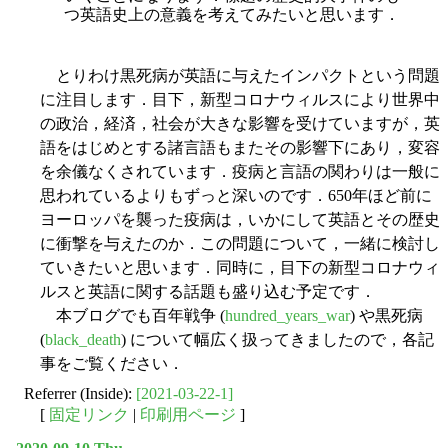
つ英語史上の意義を考えてみたいと思います．
とりわけ黒死病が英語に与えたインパクトという問題
に注目します．目下，新型コロナウィルスにより世界中
の政治，経済，社会が大きな影響を受けていますが，英
語をはじめとする諸言語もまたその影響下にあり，変容
を余儀なくされています．疫病と言語の関わりは一般に
思われているよりもずっと深いのです．650年ほど前に
ヨーロッパを襲った疫病は，いかにして英語とその歴史
に衝撃を与えたのか．この問題について，一緒に検討し
ていきたいと思います．同時に，目下の新型コロナウィ
ルスと英語に関する話題も盛り込む予定です．
本ブログでも百年戦争 (
hundred_years_war
) や黒死病
(
black_death
) について幅広く扱ってきましたので，各記
事をご覧ください．
Referrer (Inside):
[2021-03-22-1]
[
固定リンク
|
印刷用ページ
]