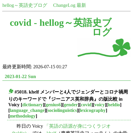
hellog～英語史ブログ
ChangeLog 最新
covid -
hellog～英語史ブ
ログ
最終更新時間: 2026-07-15 01:27
2023-01-22 Sun
#5018. khelf メンバーと4人でジェンダーとコロナ禍周
■
りのキーワードで『ジーニアス英和辞典』の版比較 in
Voicy
[
dictionary
][
genius6
][
gender
][
covid
][
voicy
][
heldio
]
[
language_change
][
sociolinguistics
][
lexicography
]
[
methodology
]
昨日の Voicy
「英語の語源が身につくラジオ