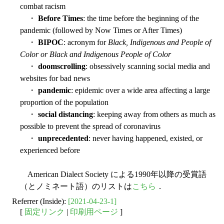
combat racism
・
Before Times
: the time before the beginning of the
pandemic (followed by Now Times or After Times)
・
BIPOC
: acronym for
Black, Indigenous and People of
Color or Black and Indigenous People of Color
・
doomscrolling
: obsessively scanning social media and
websites for bad news
・
pandemic
: epidemic over a wide area affecting a large
proportion of the population
・
social distancing
: keeping away from others as much as
possible to prevent the spread of coronavirus
・
unprecedented
: never having happened, existed, or
experienced before
American Dialect Society による1990年以降の受賞語
（とノミネート語）のリストは
こちら
．
Referrer (Inside):
[2021-04-23-1]
[
固定リンク
|
印刷用ページ
]