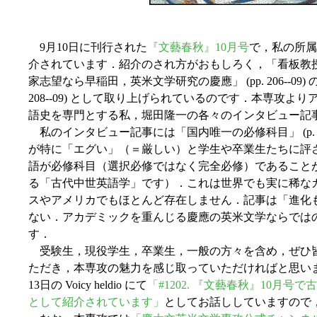
9月10日に刊行された
『文藝春秋』10月号
で，私の所属
介されています．紹介のされ方がおもしろく，「看板教
家志望なら早稲田，英米文学研究の慶應」 (pp. 206--09
208--09) として取り上げられているのです．本専攻
語史を専門とする私，堀田隆一の各々のインタビュー記
私のインタビュー記事には「国内唯一の必修科目」 (p. 
が特に「エグい」（＝厳しい）と学生や卒業生たちに評
語が必修科目（選択必修ではなく完全必修）であること
る「古代中世英語学」です）．これは世界でも実に稀な
スやアメリカでもほとんど存在しません．記事は「進化
ない．アカデミックを重んじる慶應の英米文学ならでは
す．
受験生，現役学生，卒業生，一般の方々を含め，ぜひ
ただき，本専攻の魅力を感じ取っていただければと思い
13日の Voicy heldio にて
「#1202. 『文藝春秋』10月
として紹介されています」
としてお話ししていますので