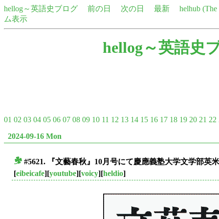
hellog～英語史ブログ
前の日
次の日
最新
helhub (Th
ム表示
hellog～英語史
01
02
03
04
05
06
07
08
09
10
11
12
13
14
15
16
17
18
19
20
21
22
2024-09-16 Mon
#5621. 『文藝春秋』10月号にて慶應義塾大学文学部
■
[
eibeicafe
][
youtube
][
voicy
][
heldio
]