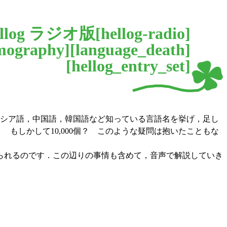
log ラジオ版[
hellog-radio
]
mography
][
language_death
]
[
hellog_entry_set
]
ロシア語，中国語，韓国語など知っている言語名を挙げ，足し
 もしかして10,000個？ このような疑問は抱いたこともな
られるのです．この辺りの事情も含めて，音声で解説していき