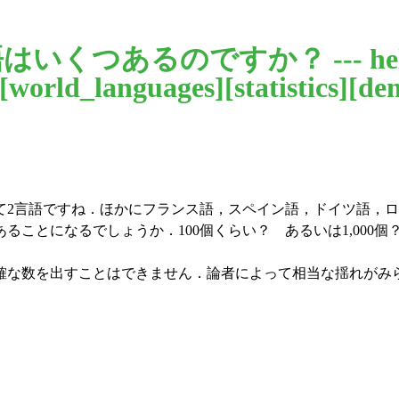
語はいくつあるのですか？ --- hel
[
world_languages
][
statistics
][
de
て2言語ですね．ほかにフランス語，スペイン語，ドイツ語，
ことになるでしょうか．100個くらい？ あるいは1,000個？
な数を出すことはできません．論者によって相当な揺れがみ