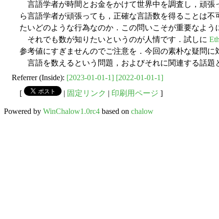
言語学者が時間とお金をかけて世界中を調査し，頑張っ
ら言語学者が頑張っても，正確な言語数を得ることは不
たいどのような行為なのか．この問いこそが重要なよう
それでも数が知りたいというのが人情です．試しに
Et
参考値にすぎませんのでご注意を．今回の素朴な疑問に
言語を数えるという問題，およびそれに関連する話題
Referrer (Inside):
[2023-01-01-1]
[2022-01-01-1]
[
|
固定リンク
|
印刷用ページ
]
Powered by
WinChalow1.0rc4
based on
chalow