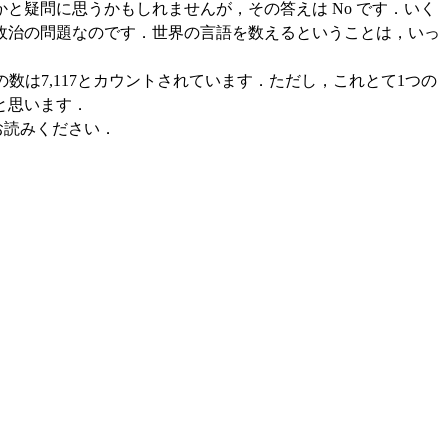
疑問に思うかもしれませんが，その答えは No です．いく
政治の問題なのです．世界の言語を数えるということは，いっ
の数は7,117とカウントされています．ただし，これとて1つの
と思います．
お読みください．