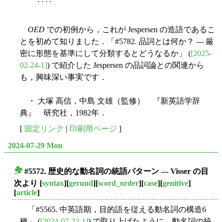
OED
での初例から，これが Jespersen の造語であるこ
とを初めて知りました．「#5782. 品詞とは何か？ --- 厳
密に形態を基準にして分類するとどうなるか」 (
[2025-
02-24-1]
) で紹介した Jespersen の品詞論との関連から
も，興味深い事実です．
・ 大塚 高信，中島 文雄（監修） 『新英語学辞
典』 研究社，1982年．
[
固定リンク
|
印刷用ページ
]
2024-07-29 Mon
#5572. 歴史的な動名詞の統語パターン --- Visser の目
■
次より
[
syntax
][
gerund
][
word_order
][
case
][
genitive
]
[
article
]
「#5565. 中英語期，目的語を従える動名詞の構造6
種」 (
[2024-07-22-1]
) で取り上げたように，動名詞の統