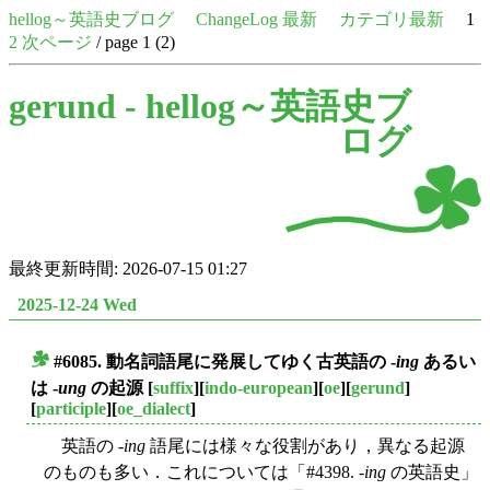
hellog～英語史ブログ
ChangeLog 最新
カテゴリ最新
1
2
次ページ
/ page 1 (2)
gerund -
hellog～英語史ブ
ログ
最終更新時間: 2026-07-15 01:27
2025-12-24 Wed
#6085. 動名詞語尾に発展してゆく古英語の -
ing
あるい
■
は -
ung
の起源
[
suffix
][
indo-european
][
oe
][
gerund
]
[
participle
][
oe_dialect
]
英語の -
ing
語尾には様々な役割があり，異なる起源
のものも多い．これについては「#4398. -
ing
の英語史」