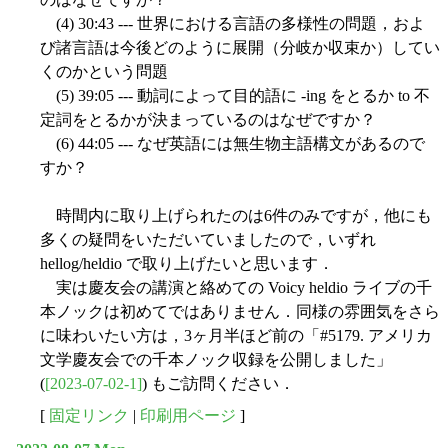
(4) 30:43 --- 世界における言語の多様性の問題，およ
び諸言語は今後どのように展開（分岐か収束か）してい
くのかという問題
(5) 39:05 --- 動詞によって目的語に -ing をとるか to 不
定詞をとるかが決まっているのはなぜですか？
(6) 44:05 --- なぜ英語には無生物主語構文があるので
すか？
時間内に取り上げられたのは6件のみですが，他にも
多くの疑問をいただいていましたので，いずれ
hellog/heldio で取り上げたいと思います．
実は慶友会の講演と絡めての Voicy heldio ライブの千
本ノックは初めてではありません．同様の雰囲気をさら
に味わいたい方は，3ヶ月半ほど前の「#5179. アメリカ
文学慶友会での千本ノック収録を公開しました」
(
[2023-07-02-1]
) もご訪問ください．
[
固定リンク
|
印刷用ページ
]