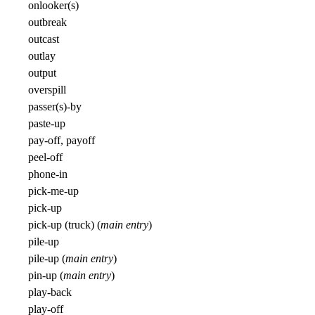
onlooker(s)
outbreak
outcast
outlay
output
overspill
passer(s)-by
paste-up
pay-off, payoff
peel-off
phone-in
pick-me-up
pick-up
pick-up (truck) (
main entry
)
pile-up
pile-up (
main entry
)
pin-up (
main entry
)
play-back
play-off