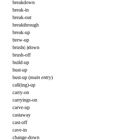
breakdown
break-in
break-out
breakthrough
break-up
brew-up
brush(-)down
brush-off
build-up
bust-up
bust-up (
main entry
)
call(ing)-up
carry-on
carryings-on
carve-up
castaway
cast-off
cave-in
change-down