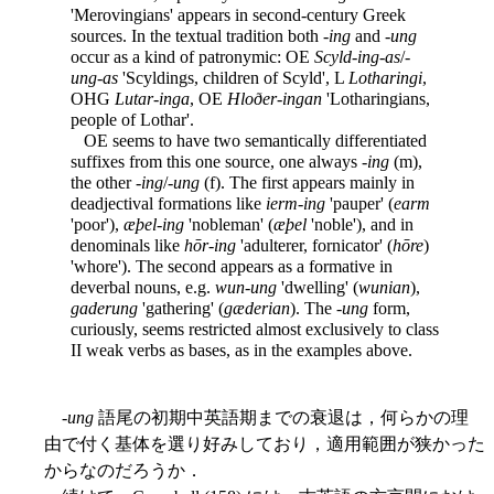
'Merovingians' appears in second-century Greek
sources. In the textual tradition both -
ing
and -
ung
occur as a kind of patronymic: OE
Scyld-ing-as
/-
ung-as
'Scyldings, children of Scyld', L
Lotharingi
,
OHG
Lutar-inga
, OE
Hloðer-ingan
'Lotharingians,
people of Lothar'.
OE seems to have two semantically differentiated
suffixes from this one source, one always -
ing
(m),
the other -
ing
/-
ung
(f). The first appears mainly in
deadjectival formations like
ierm-ing
'pauper' (
earm
'poor'),
æþel-ing
'nobleman' (
æþel
'noble'), and in
denominals like
hōr-ing
'adulterer, fornicator' (
hōre
)
'whore'). The second appears as a formative in
deverbal nouns, e.g.
wun-ung
'dwelling' (
wunian
),
gaderung
'gathering' (
gæderian
). The -
ung
form,
curiously, seems restricted almost exclusively to class
II weak verbs as bases, as in the examples above.
-
ung
語尾の初期中英語期までの衰退は，何らかの理
由で付く基体を選り好みしており，適用範囲が狭かった
からなのだろうか．