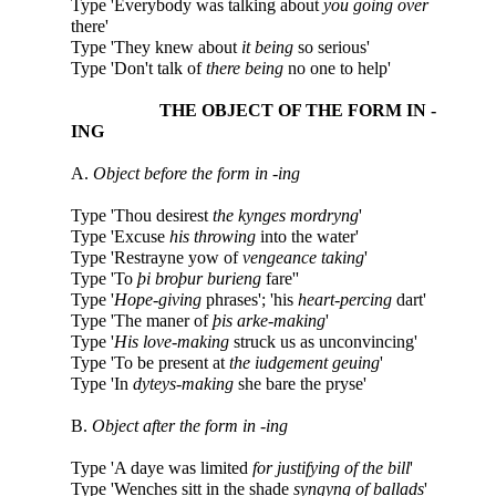
Type 'Everybody was talking about
you going over
there'
Type 'They knew about
it being
so serious'
Type 'Don't talk of
there being
no one to help'
THE OBJECT OF THE FORM IN -
ING
A.
Object before the form in -ing
Type 'Thou desirest
the kynges mordryng
'
Type 'Excuse
his throwing
into the water'
Type 'Restrayne yow of
vengeance taking
'
Type 'To
þi broþur burieng
fare''
Type '
Hope-giving
phrases'; 'his
heart-percing
dart'
Type 'The maner of
þis arke-making
'
Type '
His love-making
struck us as unconvincing'
Type 'To be present at
the iudgement geuing
'
Type 'In
dyteys-making
she bare the pryse'
B.
Object after the form in -ing
Type 'A daye was limited
for justifying of the bill
'
Type 'Wenches sitt in the shade
syngyng of ballads
'