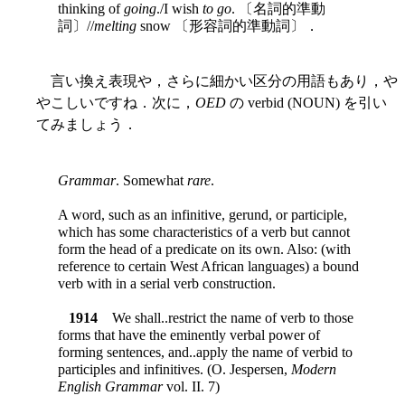
thinking of
going
./I wish
to go
. 〔名詞的準動
詞〕//
melting
snow 〔形容詞的準動詞〕．
言い換え表現や，さらに細かい区分の用語もあり，や
やこしいですね．次に，
OED
の verbid (NOUN) を引い
てみましょう．
Grammar
. Somewhat
rare
.
A word, such as an infinitive, gerund, or participle,
which has some characteristics of a verb but cannot
form the head of a predicate on its own. Also: (with
reference to certain West African languages) a bound
verb with in a serial verb construction.
1914
We shall..restrict the name of verb to those
forms that have the eminently verbal power of
forming sentences, and..apply the name of verbid to
participles and infinitives. (O. Jespersen,
Modern
English Grammar
vol. II. 7)
. . . .