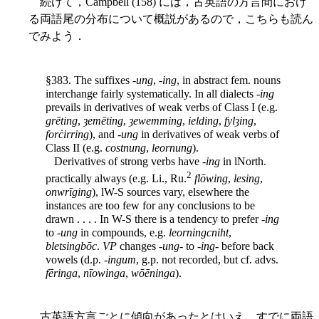
続けて，Campbell (158) には，古英語の方言間におけ
る両語尾の分布について概説があるので，こちらも読ん
でみよう．
§383. The suffixes -
ung
, -
ing
, in abstract fem. nouns
interchange fairly systematically. In all dialects -
ing
prevails in derivatives of weak verbs of Class I (e.g.
grēting
,
ȝemēting
,
ȝewemming
,
ielding
,
fylȝing
,
forċirring
), and -
ung
in derivatives of weak verbs of
Class II (e.g.
costnung
,
leornung
).
Derivatives of strong verbs have -
ing
in lNorth.
2
practically always (e.g. Li., Ru.
flōwing
,
lesing
,
onwrīging
), lW-S sources vary, elsewhere the
instances are too few for any conclusions to be
drawn . . . . In W-S there is a tendency to prefer -
ing
to -
ung
in compounds, e.g.
leorningcniht
,
bletsingbōc
.
VP
changes -
ung
- to -
ing
- before back
vowels (d.p. -
ingum
, g.p. not recorded, but cf. advs.
fēringa
,
nīowinga
,
wōēninga
).
古英語方言ごとに傾向があったとはいえ，すでに両語