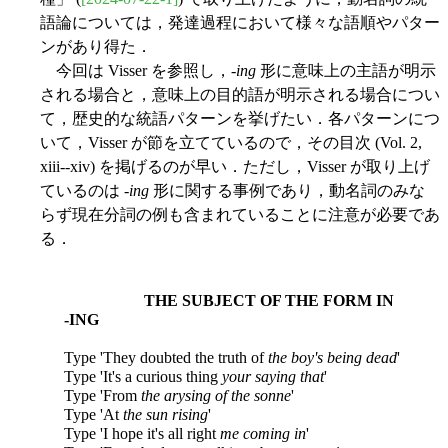
語論については，発達過程において様々な語順やパター
ンがあり得た．
今回は Visser を参照し，-
ing
形に意味上の主語が明示
される場合と，意味上の目的語が明示される場合につい
て，歴史的な統語パターンを挙げたい．各パターンにつ
いて，Visser が節を立てているので，その目次 (Vol. 2,
xiii--xiv) を掲げるのが早い．ただし，Visser が取り上げ
ているのは -
ing
形に関する事例であり，動名詞のみな
らず現在分詞の例も含まれていることに注意が必要であ
る．
THE SUBJECT OF THE FORM IN
-ING
Type 'They doubted the truth of
the boy's being dead
'
Type 'It's a curious thing
your saying that
'
Type 'From
the arysing of the sonne
'
Type 'At
the sun rising
'
Type 'I hope it's all right
me coming in
'