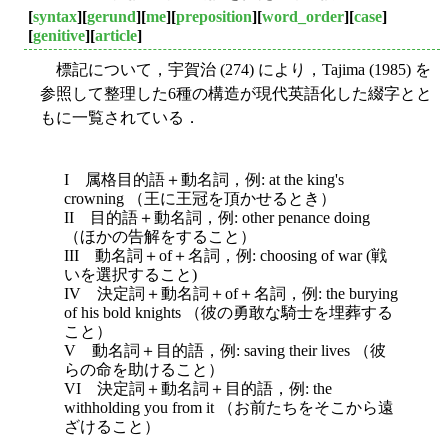
[
syntax
][
gerund
][
me
][
preposition
][
word_order
][
case
]
[
genitive
][
article
]
標記について，宇賀治 (274) により，Tajima (1985) を
参照して整理した6種の構造が現代英語化した綴字とと
もに一覧されている．
I 属格目的語＋動名詞，例: at the king's
crowning （王に王冠を頂かせるとき）
II 目的語＋動名詞，例: other penance doing
（ほかの告解をすること）
III 動名詞＋of＋名詞，例: choosing of war (戦
いを選択すること)
IV 決定詞＋動名詞＋of＋名詞，例: the burying
of his bold knights （彼の勇敢な騎士を埋葬する
こと）
V 動名詞＋目的語，例: saving their lives （彼
らの命を助けること）
VI 決定詞＋動名詞＋目的語，例: the
withholding you from it （お前たちをそこから遠
ざけること）