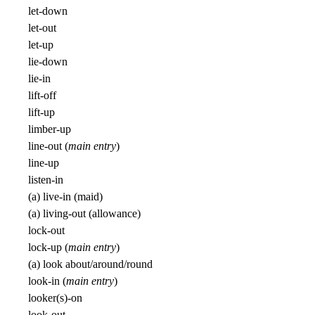
let-down
let-out
let-up
lie-down
lie-in
lift-off
lift-up
limber-up
line-out (
main entry
)
line-up
listen-in
(a) live-in (maid)
(a) living-out (allowance)
lock-out
lock-up (
main entry
)
(a) look about/around/round
look-in (
main entry
)
looker(s)-on
look-out