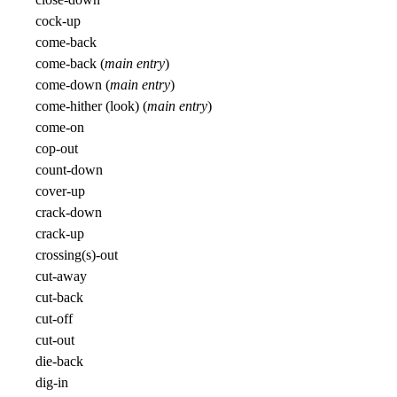
cock-up
come-back
come-back (
main entry
)
come-down (
main entry
)
come-hither (look) (
main entry
)
come-on
cop-out
count-down
cover-up
crack-down
crack-up
crossing(s)-out
cut-away
cut-back
cut-off
cut-out
die-back
dig-in