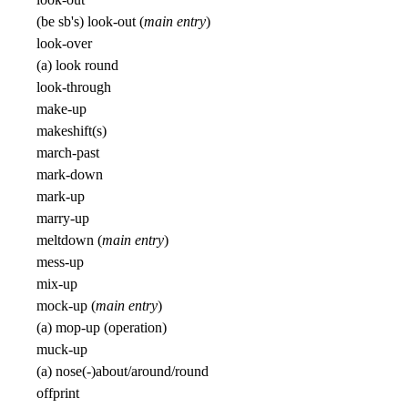
(be sb's) look-out (
main entry
)
look-over
(a) look round
look-through
make-up
makeshift(s)
march-past
mark-down
mark-up
marry-up
meltdown (
main entry
)
mess-up
mix-up
mock-up (
main entry
)
(a) mop-up (operation)
muck-up
(a) nose(-)about/around/round
offprint