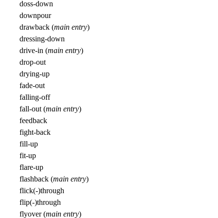
doss-down
downpour
drawback (
main entry
)
dressing-down
drive-in (
main entry
)
drop-out
drying-up
fade-out
falling-off
fall-out (
main entry
)
feedback
fight-back
fill-up
fit-up
flare-up
flashback (
main entry
)
flick(-)through
flip(-)through
flyover (
main entry
)