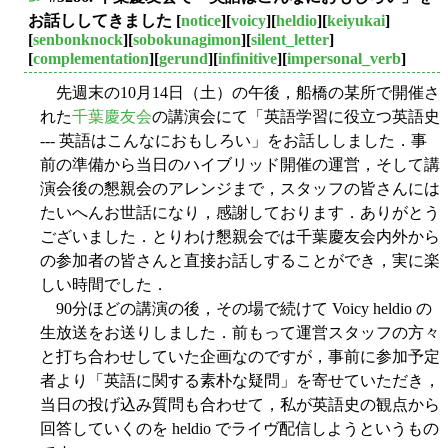
■
お話ししてきました
[
notice
][
voicy
][
heldio
][
keiyukai
]
[
senbonknock
][
sobokunagimon
][
silent_letter
]
[
complementation
][
gerund
][
infinitive
][
impersonal_verb
]
先週末の10月14日（土）の午後，船橋の某所で開催さ
れた
千葉慶友会
の講演会にて「英語学習に役立つ英語史
--- 英語はこんなにおもしろい」をお話ししました．事
前の準備から当日のハイブリッド開催の運営，そして講
演会後の懇親会のアレンジまで，スタッフの皆さんには
たいへんお世話になり，感謝しております．ありがとう
ございました．とりわけ懇親会では千葉慶友会内外から
の参加者の皆さんと直接お話しすることができ，実に楽
しい時間でした．
90分ほどの講演の後，その場で続けて Voicy heldio の
生放送をお送りしました．前もって運営スタッフの方々
と打ち合わせしていた企画なのですが，事前に参加予定
者より「英語に関する素朴な疑問」を寄せていただき，
当日の投げ込み質問も合わせて，私が英語史の観点から
回答していくのを heldio でライヴ配信しようというもの