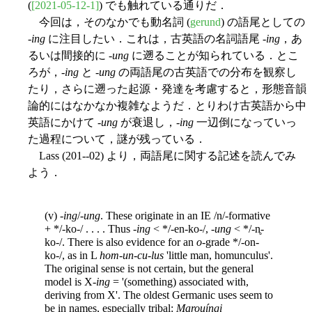
(
[2021-05-12-1]
) でも触れている通りだ．
今回は，そのなかでも動名詞 (
gerund
) の語尾としての
-
ing
に注目したい．これは，古英語の名詞語尾 -
ing
，あ
るいは間接的に -
ung
に遡ることが知られている．とこ
ろが，-
ing
と -
ung
の両語尾の古英語での分布を観察し
たり，さらに遡った起源・発達を考慮すると，形態音韻
論的にはなかなか複雑なようだ．とりわけ古英語から中
英語にかけて -
ung
が衰退し，-
ing
一辺倒になっていっ
た過程について，謎が残っている．
Lass (201--02) より，両語尾に関する記述を読んでみ
よう．
(v) -
ing
/-
ung
. These originate in an IE /n/-formative
+ */-ko-/ . . . . Thus -
ing
< */-en-ko-/, -
ung
< */-n̥-
ko-/. There is also evidence
for an
o
-grade */-on-
ko-/, as in L
hom-un-cu-lus
'little man, homunculus'.
The original sense is not certain, but the general
model is X-
ing
= '(something) associated with,
deriving from X'. The oldest Germanic uses seem to
be in names, especially tribal:
Marouíngi