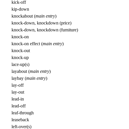
kick-off
kip-down
knockabout (
main entry
)
knock-down, knockdown (price)
knock-down, knockdown (furniture)
knock-on
knock-on effect (
main entry
)
knock-out
knock-up
lace-up(s)
layabout (
main entry
)
laybay (
main entry
)
lay-off
lay-out
lead-in
lead-off
leaf-through
leaseback
left-over(s)