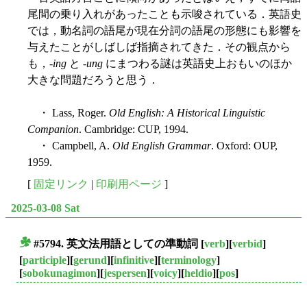
尾間の乗り入れがあったことも示唆されている．英語史
では，動名詞の語尾が現在分詞の語尾の形態にも影響を
与えたことがしばしば指摘されてきた．その観点から
も，-
ing
と -
ung
にまつわる謎は英語史上おもいのほか
大きな問題だろうと思う．
・ Lass, Roger.
Old English: A Historical Linguistic
Companion
. Cambridge: CUP, 1994.
・ Campbell, A.
Old English Grammar
. Oxford: OUP,
1959.
[
固定リンク
|
印刷用ページ
]
2025-03-08 Sat
#5794. 英文法用語としての
準動詞
[
verb
][
verbid
]
■
[
participle
][
gerund
][
infinitive
][
terminology
]
[
sobokunagimon
][
jespersen
][
voicy
][
heldio
][
pos
]