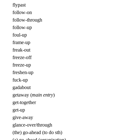
flypast
follow-on
follow-through
follow-up
foul-up
frame-up
freak-out
freeze-off
freeze-up
freshen-up
fuck-up
gadabout
getaway (
main entry
)
get-together
get-up
give-away
glance-over/through
(the) go-ahead (to do sth)
(a) go-ahead (organization)