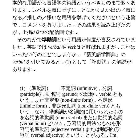
本的な用語から言語学の術語というべきものまで多々あ
ります．レベルを気にせずに，とにかく思い出の／気に
なる／推しの／嫌いな用語を挙げてくださいという趣旨
で，コメントを募りました．その結果を読み上げたの
が，上掲の2つの配信回です．
そのなかで
準動詞
という用語が何度か言及されていま
した．英語では
verbal
や
verbid
と呼ばれますが，これは
いったい何のことでしょうか．『新英語学辞典』の
verbal
を引いてみると，(1) として「準動詞」の解説が
あります．
(1) （準動詞） 不定詞 (infinitive)，分詞
(participle)，動名詞 (gerund) の総称．verbid とも
いう．また非定形 (non-finite form)，不定形
(infinite form)，非定形動詞 (non-finite verb) とも
いう．なお，準動詞が名詞的に用いられたもの
を名詞的準動詞 (noun verbal) または動詞的名詞
(verbal noun) といい，形容詞的用法のものを形
容詞的準動詞 (adjective verbal) または動詞的形
容詞 (verbal adjective) ということがある．I'm