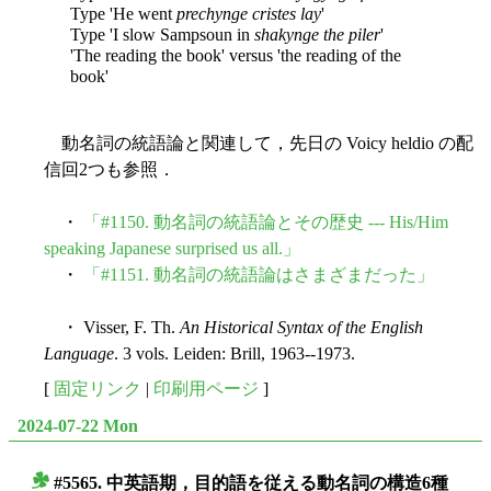
Type 'He went
prechynge cristes lay
'
Type 'I slow Sampsoun in
shakynge the piler
'
'The reading the book' versus 'the reading of the
book'
動名詞の統語論と関連して，先日の Voicy heldio の配
信回2つも参照．
・
「#1150. 動名詞の統語論とその歴史 --- His/Him
speaking Japanese surprised us all.」
・
「#1151. 動名詞の統語論はさまざまだった」
・ Visser, F. Th.
An Historical Syntax of the English
Language
. 3 vols. Leiden: Brill, 1963--1973.
[
固定リンク
|
印刷用ページ
]
2024-07-22 Mon
#5565. 中英語期，目的語を従える動名詞の構造6種
■