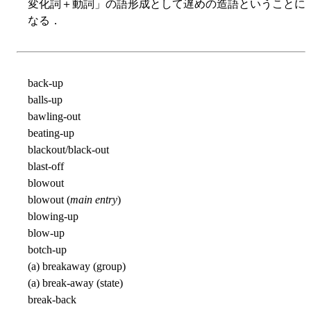
変化詞＋動詞」の語形成として遅めの造語ということに
なる．
back-up
balls-up
bawling-out
beating-up
blackout/black-out
blast-off
blowout
blowout (
main entry
)
blowing-up
blow-up
botch-up
(a) breakaway (group)
(a) break-away (state)
break-back