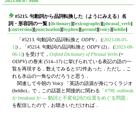
2023-08-07 Mon
#5215. 句動詞から品詞転換した（ようにみえる）名
■
詞・形容詞の一覧
[
dictionary
][
lexicography
][
phrasal_verb
]
[
conversion
][
punctuation
][
hyphen
][
gerund
][
voicy
][
heldio
]
「#5213. 句動詞の品詞転換と
ODPV
」 (
[2023-08-05-
1]
)，「#5214. 句動詞の品詞転換と
ODPV
(2)」 (
[2023-08-
06-1]
) を受けて，
Oxford Dictionary of Phrasal Verbs
(=
ODPV
) の巻末 (514--17) に挙げられている表記の語の一
覧を再現する．数えてみると372件あった．ただし，こ
れも氷山の一角なのだろうと思う．
関連して今朝の Voicy 「英語の語源が身につくラジオ
(heldio)」で，この話題と間接的に関わる
「#798. outbreak
か breakout か --- 動詞と不変化詞の位置をめぐる問題」
を配信したので，お聴きいただければ．