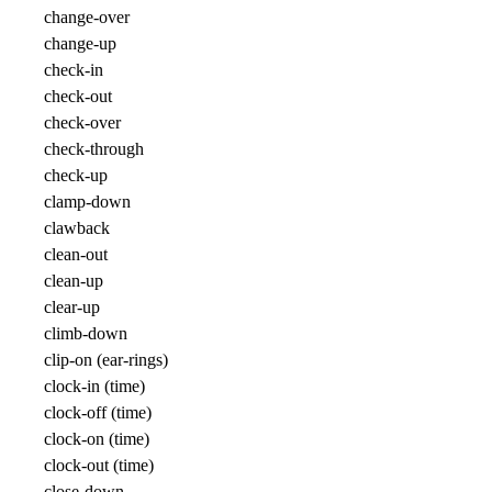
change-over
change-up
check-in
check-out
check-over
check-through
check-up
clamp-down
clawback
clean-out
clean-up
clear-up
climb-down
clip-on (ear-rings)
clock-in (time)
clock-off (time)
clock-on (time)
clock-out (time)
close-down