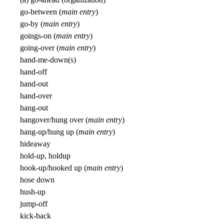
go-between (
main entry
)
go-by (
main entry
)
goings-on (
main entry
)
going-over (
main entry
)
hand-me-down(s)
hand-off
hand-out
hand-over
hang-out
hangover/hung over (
main entry
)
hang-up/hung up (
main entry
)
hideaway
hold-up, holdup
hook-up/hooked up (
main entry
)
hose down
hush-up
jump-off
kick-back