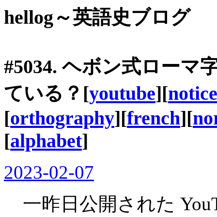
hellog～英語史ブログ
#5034. ヘボン式ロ
ている？[
youtube
][
notic
[
orthography
][
french
][
no
[
alphabet
]
2023-02-07
一昨日公開された YouT