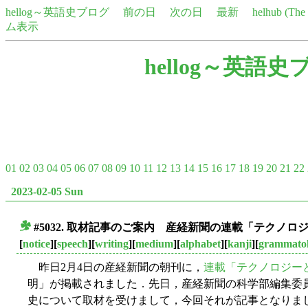
hellog～英語史ブログ
前の日
次の日
最新
helhub (Th
ム表示
hellog～英語史
01
02
03
04
05
06
07
08
09
10
11
12
13
14
15
16
17
18
19
20
21
22
2023-02-05 Sun
#5032. 取材記事のご案内 産経新聞の連載「テクノ
■
[
notice
][
speech
][
writing
][
medium
][
alphabet
][
kanji
][
grammato
昨日2月4日の産経新聞の朝刊に，
連載「テクノロジー
明」が掲載されました．先日，産経新聞の科学部編集委
史について取材を受けまして，今回それが記事となりま