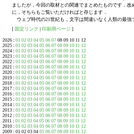
ましたが，今回の取材との関連でまとめたものです．改
に，そちらもご覧いただければと存じます．
ウェブ時代の21世紀も，文字は間違いなく人類の最強
[
固定リンク
|
印刷用ページ
]
2026 :
01
02
03
04
05
06
07
08 09 10 11 12
2025 :
01
02
03
04
05
06
07
08
09
10
11
12
2024 :
01
02
03
04
05
06
07
08
09
10
11
12
2023 :
01
02
03
04
05
06
07
08
09
10
11
12
2022 :
01
02
03
04
05
06
07
08
09
10
11
12
2021 :
01
02
03
04
05
06
07
08
09
10
11
12
2020 :
01
02
03
04
05
06
07
08
09
10
11
12
2019 :
01
02
03
04
05
06
07
08
09
10
11
12
2018 :
01
02
03
04
05
06
07
08
09
10
11
12
2017 :
01
02
03
04
05
06
07
08
09
10
11
12
2016 :
01
02
03
04
05
06
07
08
09
10
11
12
2015 :
01
02
03
04
05
06
07
08
09
10
11
12
2014 :
01
02
03
04
05
06
07
08
09
10
11
12
2013 :
01
02
03
04
05
06
07
08
09
10
11
12
2012 :
01
02
03
04
05
06
07
08
09
10
11
12
2011 :
01
02
03
04
05
06
07
08
09
10
11
12
2010 :
01
02
03
04
05
06
07
08
09
10
11
12
2009 : 01 02 03 04
05
06
07
08
09
10
11
12