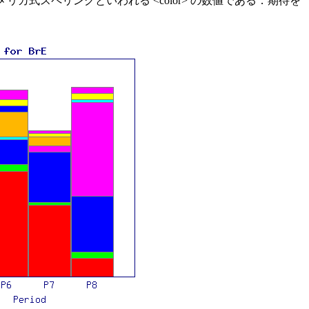
カ式スペリングといわれる <color> の数値である．期待を