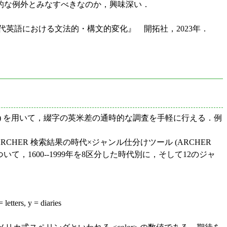
的な例外とみなすべきなのか，興味深い．
近代英語における文法的・構文的変化』 開拓社，2023年．
) を用いて，綴字の英米差の通時的な調査を手軽に行える．例
 ARCHER 検索結果の時代×ジャンル仕分けツール (ARCHER
，1600--1999年を8区分した時代別に，そして12のジャ
letters, y = diaries