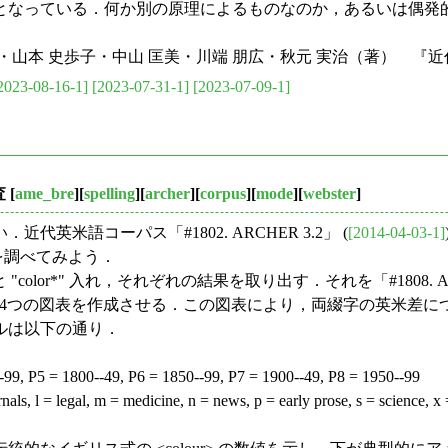
なっている．何か別の原理によるものなのか，あるいは偶発
美・山本 史歩子・中山 匡美・川端 朋広・秋元 実治（著） 『
2023-08-16-1]
[2023-07-31-1]
[2023-07-09-1]
査
[
ame_bre
][
spelling
][
archer
][
corpus
][
mode
][
webster
]
語コーパス「#1802. ARCHER 3.2」 (
[2014-04-03-1]
米差を調べてみよう．
 と "color*" 入れ，それぞれの結果を取り出す
．それを「#1808.
に4つの図表を作成させる．この図表により，両綴字の英米差について
ルは以下の通り．
9, P5 = 1800--49, P6 = 1850--99, P7 = 1900--49, P8 = 1950--99
ls, l = legal, m = medicine, n = news, p = early prose, s = science, x = 