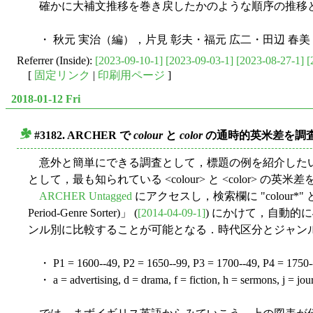
確かに大補文推移を巻き戻したかのような順序の推移と
・ 秋元 実治（編），片見 彰夫・福元 広二・田辺 春
Referrer (Inside):
[2023-09-10-1]
[2023-09-03-1]
[2023-08-27-1]
[
[
固定リンク
|
印刷用ページ
]
2018-01-12 Fri
#3182. ARCHER で
colour
と
color
の通時的英米差を調
■
意外と簡単にできる調査として，標題の例を紹介したい．近代英米
として，最も知られている <colour> と <color> の英
ARCHER Untagged
にアクセスし，検索欄に "colour*"
Period-Genre Sorter)」 (
[2014-04-09-1]
) にかけて，自動的
ンル別に比較することが可能となる．時代区分とジャン
・ P1 = 1600--49, P2 = 1650--99, P3 = 1700--49, P4 = 1750--9
・ a = advertising, d = drama, f = fiction, h = sermons, j = journa