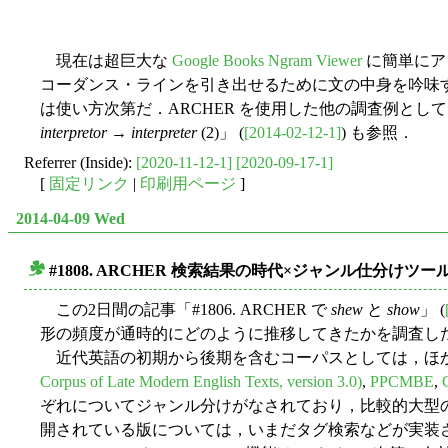
現在は超巨大な
Google Books Ngram Viewer
に簡単にア
コーダンス・ラインを引き出せるために文の中身を吟味
は使い方次第だ．ARCHER を使用した他の調査例として，「#1806
interpretor
→
interpreter
(2)」 (
[2014-02-12-1]
) も参照．
Referrer (Inside):
[2020-11-12-1]
[2020-09-17-1]
[
固定リンク
|
印刷用ページ
]
2014-04-09 Wed
#1808. ARCHER 検索結果の時代×ジャンル仕分けツール (ARCH
■
この2日間の記事「#1806. ARCHER で
shew
と
show
」 (
形の頻度が通時的にどのように推移してきたかを調査し
近代英語の初期から後期を含むコーパスとしては，ほ
Corpus of Late Modern English Texts, version 3.0)
,
PPCMBE
,
ぞれについてジャンル分けがなされており，比較的大型の歴史コ
開されている版については，いまだタグ検索などが実装