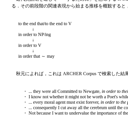
る．その前段階の関連表現から始まる推移を概観すると
to the end that/to the end to V
↓
in order to NP/ing
↓
in order to V
↓
in order that ～ may
秋元によれば，これは ARCHER Corpus で検
・ ... they were all Committed to Newgate,
in order to the
・ I know not whether it might not be worth a Poet's while,
・ ... every moral agent must exist forever,
in order to the
・ ... consequently I cut away all the cerebrum until the c
・ Not because I want to undervalue the importance of the