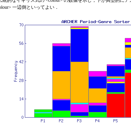
イギリス式の <colour> の数値を示し，下が典型的にアメリ
our> 一辺倒といってよい．