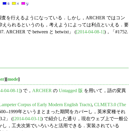
査を行えるようになっている．しかし，ARCHER ではコン
抑えられるというのも，考えようによっては利点といえる．要
7. ARCHER で between と betwixt」 (
[2014-04-08-1]
)，「#1752.
er
][
mode
]
4-04-08-1]
) で，
ARCHER
の
Untagged 版
を用いて，語の変異
ampeter Corpus of Early Modern English Tracts)
,
CLMET3.0 (The
00--1999年というまとまった期間をカバーし，英米変種それ
2」 (
[2014-04-03-1]
) で紹介した通り，現在ウェブ上で一般公
かし，工夫次第でいろいろと活用できる．実装されている