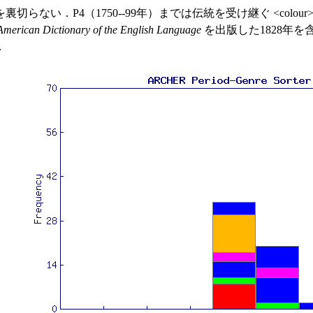
い．P4（1750--99年）までは伝統を受け継ぐ <colou
American Dictionary of the English Language
を出版した1828年
．