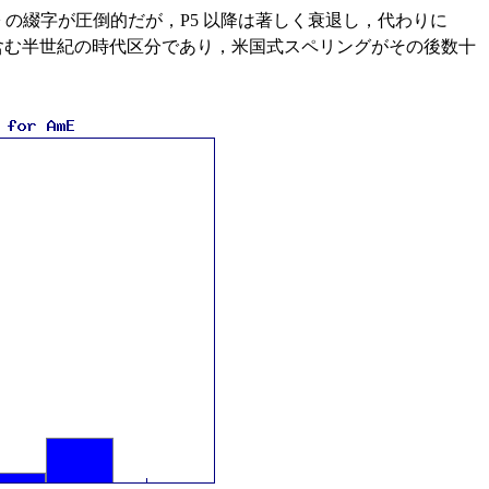
r> の綴字が圧倒的だが，P5 以降は著しく衰退し，代わりに
を含む半世紀の時代区分であり，米国式スペリングがその後数十