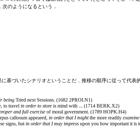
，次のようになるという．
索した結果に基づいたシナリオということだ．推移の順序に従って代
ir being
Tried next Sessions. (1682 2PROI.N1)
 to travel
in order to store
is mind with ... (1714 BERK.X2)
 proper and full exercise
of moral government. (1789 HOPK.H4)
orpus callosum appeared,
in order that I might
the more readily
examine
se signs, but
in order that I may impress
upon you how important it is to