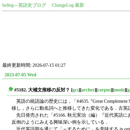
hellog～英語史ブログ
ChangeLog 最新
最終更新時間: 2026-07-15 01:27
2023-07-05 Wed
#5182. 大補文推移の反対？
[
gcs
][
archer
][
corpus
][
mode
][
g
■
英語の統語論の歴史には，「#4635. "Great Complement Shi
移し，さらに動名詞へと推移してきた変化である．古英
先日発売された「#5166. 秋元実治（編）『近代英語に
反例のようにみえる興味深い例を示している．
近代英語期を通じて「～するために」を意味する
in ord