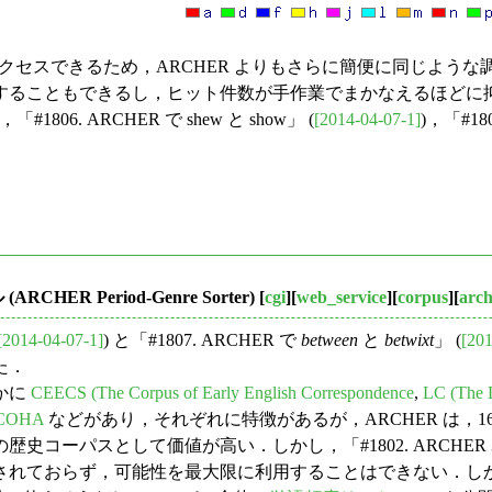
クセスできるため，ARCHER よりもさらに簡便に同じような調
することもできるし，ヒット件数が手作業でまかなえるほどに
. ARCHER で shew と show」 (
[2014-04-07-1]
)，「#180
ER Period-Genre Sorter)
[
cgi
][
web_service
][
corpus
][
arch
[2014-04-07-1]
) と「#1807. ARCHER で
between
と
betwixt
」 (
[201
た．
かに
CEECS (The Corpus of Early English Correspondence
,
LC (The L
COHA
などがあり，それぞれに特徴があるが，ARCHER は，16
ーパスとして価値が高い．しかし，「#1802. ARCHER 3.
されておらず，可能性を最大限に利用することはできない．し