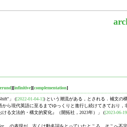
arc
erund
][
infinitive
][
complementation
]
ft"」 (
[2022-01-04-1]
) という潮流がある，とされる．補文の構造
語から現代英語に至るまでゆっくりと進行し続けてきており，
おける文法的・構文的変化』（開拓社，2023年）」 (
[2023-06-19
er ...
の表現が，古くは動名詞をとっていたところ，そこへ不