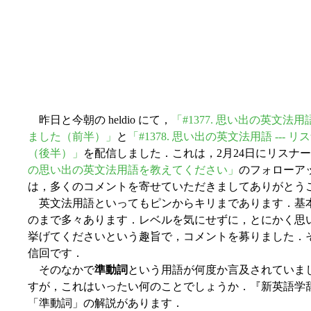
昨日と今朝の heldio にて，
「#1377. 思い出の英文法
ました（前半）」
と
「#1378. 思い出の英文法用語 --
（後半）」
を配信しました．これは，2月24日にリスナ
の思い出の英文法用語を教えてください」
のフォローアッ
は，多くのコメントを寄せていただきましてありがとう
英文法用語といってもピンからキリまであります．基
のまで多々あります．レベルを気にせずに，とにかく思
挙げてくださいという趣旨で，コメントを募りました．
信回です．
そのなかで
準動詞
という用語が何度か言及されていま
すが，これはいったい何のことでしょうか．『新英語学
「準動詞」の解説があります．