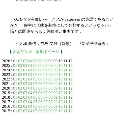
. . . .
OED
での初例から，これが Jespersen の造語であるこ
か？ --- 厳密に形態を基準にして分類するとどうなるか」 
論との関連からも，興味深い事実です．
・ 大塚 高信，中島 文雄（監修） 『新英語学辞典』 
[
固定リンク
|
印刷用ページ
]
2026 :
01
02
03
04
05
06
07
08 09 10 11 12
2025 :
01
02
03
04
05
06
07
08
09
10
11
12
2024 :
01
02
03
04
05
06
07
08
09
10
11
12
2023 :
01
02
03
04
05
06
07
08
09
10
11
12
2022 :
01
02
03
04
05
06
07
08
09
10
11
12
2021 :
01
02
03
04
05
06
07
08
09
10
11
12
2020 :
01
02
03
04
05
06
07
08
09
10
11
12
2019 :
01
02
03
04
05
06
07
08
09
10
11
12
2018 :
01
02
03
04
05
06
07
08
09
10
11
12
2017 :
01
02
03
04
05
06
07
08
09
10
11
12
2016 :
01
02
03
04
05
06
07
08
09
10
11
12
2015 :
01
02
03
04
05
06
07
08
09
10
11
12