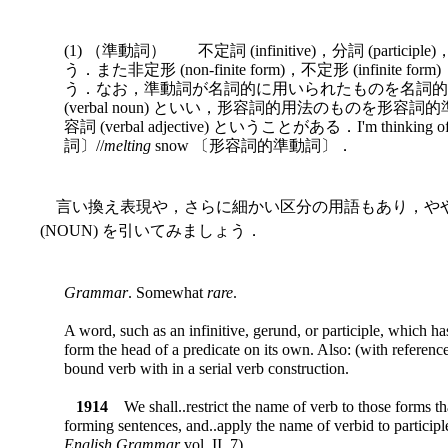
(1) （準動詞） 不定詞 (infinitive)，分詞 (participle
う．また非定形 (non-finite form)，不定形 (infinite form
う．なお，準動詞が名詞的に用いられたものを名詞的準動詞 (
(verbal noun) といい，形容詞的用法のものを形容詞的準動詞 
容詞 (verbal adjective) ということがある．I'm thinking o
詞〕//
melting
snow 〔形容詞的準動詞〕．
言い換え表現や，さらに細かい区分の用語もあり，や
(NOUN) を引いてみましょう．
Grammar
. Somewhat
rare
.
A word, such as an infinitive, gerund, or participle, which ha
form the head of a predicate on its own. Also: (with referenc
bound verb with in a serial verb construction.
1914
We shall..restrict the name of verb to those forms th
forming sentences, and..apply the name of verbid to participle
English Grammar
vol. II. 7)