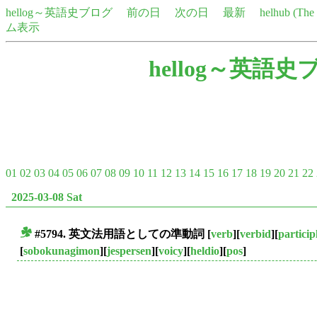
hellog～英語史ブログ
前の日
次の日
最新
helhub (Th
ム表示
hellog～英語史
01
02
03
04
05
06
07
08
09
10
11
12
13
14
15
16
17
18
19
20
21
22
2025-03-08 Sat
#5794. 英文法用語としての
準動詞
[
verb
][
verbid
][
particip
■
[
sobokunagimon
][
jespersen
][
voicy
][
heldio
][
pos
]