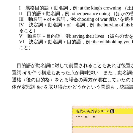
I 属格目的語＋動名詞，例: at the king's crowni
II 目的語＋動名詞，例: other penance doing （
III 動名詞＋of＋名詞，例: choosing of war (戦いを
IV 決定詞＋動名詞＋of＋名詞，例: the burying of hi
ること）
V 動名詞＋目的語，例: saving their lives （彼ら
VI 決定詞＋動名詞＋目的語，例: the withholding y
こと）
目的語が動名詞に対して前置されることもあれば後置
置詞
of
を伴う構造もあった点が興味深い．また，動名詞
通格（後の目的格）をとる場合の両方が混在していたの
体が定冠詞
the
を取り得たかどうかという問題も，統語