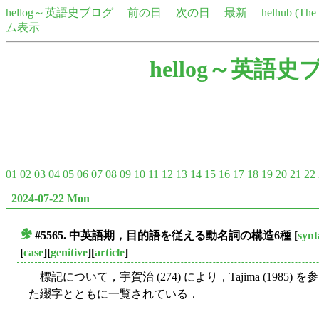
hellog～英語史ブログ
前の日
次の日
最新
helhub (Th
ム表示
hellog～英語史
01
02
03
04
05
06
07
08
09
10
11
12
13
14
15
16
17
18
19
20
21
22
2024-07-22 Mon
#5565. 中英語期，目的語を従える動名詞の構造6種
[
synt
■
[
case
][
genitive
][
article
]
標記について，宇賀治 (274) により，Tajima (198
た綴字とともに一覧されている．