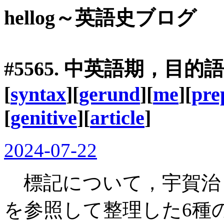
hellog～英語史ブログ
#5565. 中英語期，目
[
syntax
][
gerund
][
me
][
pre
[
genitive
][
article
]
2024-07-22
標記について，宇賀治 (274)
を参照して整理した6種