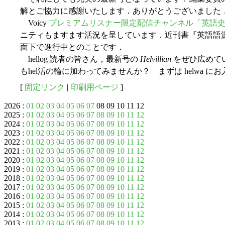
解とご協力に感謝いたします．ありがとうございました
Voicy
プレミアムリスナー限定配信チャンネル「英語史の輪」
ニティもますます活況を呈しています．近刊書『英語語
面下で進行中とのことです．
hellog 読者の皆さん，最新号の
Helvillian
をぜひ広めて
もhel活の輪に加わってみませんか？ まずは helwa に
[
固定リンク
|
印刷用ページ
]
2026 :
01
02
03
04
05
06
07
08 09 10 11 12
2025 :
01
02
03
04
05
06
07
08
09
10
11
12
2024 :
01
02
03
04
05
06
07
08
09
10
11
12
2023 :
01
02
03
04
05
06
07
08
09
10
11
12
2022 :
01
02
03
04
05
06
07
08
09
10
11
12
2021 :
01
02
03
04
05
06
07
08
09
10
11
12
2020 :
01
02
03
04
05
06
07
08
09
10
11
12
2019 :
01
02
03
04
05
06
07
08
09
10
11
12
2018 :
01
02
03
04
05
06
07
08
09
10
11
12
2017 :
01
02
03
04
05
06
07
08
09
10
11
12
2016 :
01
02
03
04
05
06
07
08
09
10
11
12
2015 :
01
02
03
04
05
06
07
08
09
10
11
12
2014 :
01
02
03
04
05
06
07
08
09
10
11
12
2013 :
01
02
03
04
05
06
07
08
09
10
11
12