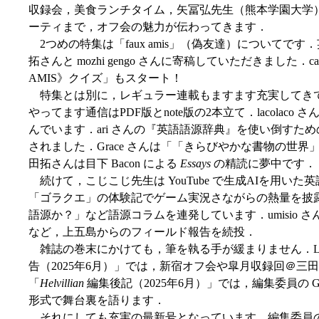
収録会，美食ランチタイム，矢冨弘先生（熊本学園大学
ーティまで，オフ会の魅力が伝わってきます．
2つめの特集は「faux amis」（偽友達）についてで
拓さんと mozhi gengo さんに寄稿していただきました．
AMIS》クイズ」もスタート！
特集とは別に，レギュラー連載もますます充実してきて
やってます通信はPDF版とnote版の2本立て．lacola
んでいます．ari さんの『英語語源辞典』を使い倒すた
されました．Grace さんは「「きらびやかな書物の世
田拓さんは目下 Bacon による
Essays
の精読に夢中です．
続けて，こじこじ先生は YouTube で生成AIを用い
「ゴラクエ」の体験記でゲーム実況さながらの熱量を披露．mo
語源か？」など語源コラムを連発しています．umisio 
など，上五島からのフィールド報告を続投．
雑誌の巻末にかけても，筆を執る手が緩まりません．Lilim
告（2025年6月）」では，新宿オフ会や皐月収録回＠三田
「
Helvillian
編集後記（2025年6月）」では，編集委員の Galois
形式で舞台裏を語ります．
それにしても充実の最新号となっています．編集委員の