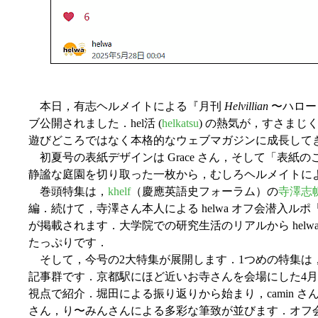
本日，有志ヘルメイトによる『月刊
Helvillian
〜ハロー
ブ公開されました．hel活 (
helkatsu
) の熱気が，すさまじ
遊びどころではなく本格的なウェブマガジンに成長して
初夏号の表紙デザインは Grace さん，そして「表紙のこと
静謐な庭園を切り取った一枚から，むしろヘルメイトによ
巻頭特集は，
khelf
（慶應英語史フォーラム）の
寺澤志
編．続けて，寺澤さん本人による helwa オフ会潜入ルポ
が掲載されます．大学院での研究生活のリアルから hel
たっぷりです．
そして，今号の2大特集が展開します．1つめの特集は
記事群です．京都駅にほど近いお寺さんを会場にした4月
視点で紹介．堀田による振り返りから始まり，camin さん，ykagata
さん，り〜みんさんによる多彩な筆致が並びます．オフ