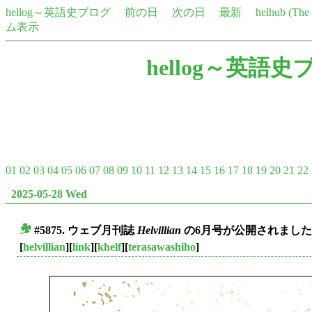
hellog～英語史ブログ
前の日
次の日
最新
helhub (Th
ム表示
hellog～英語史
01
02
03
04
05
06
07
08
09
10
11
12
13
14
15
16
17
18
19
20
21
22
2025-05-28 Wed
#5875. ウェブ月刊誌
Helvillian
の6月号が公開されました
■
[
helvillian
][
link
][
khelf
][
terasawashiho
]