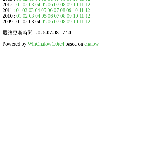
2012 :
01
02
03
04
05
06
07
08
09
10
11
12
2011 :
01
02
03
04
05
06
07
08
09
10
11
12
2010 :
01
02
03
04
05
06
07
08
09
10
11
12
2009 : 01 02 03 04
05
06
07
08
09
10
11
12
最終更新時間: 2026-07-08 17:50
Powered by
WinChalow1.0rc4
based on
chalow