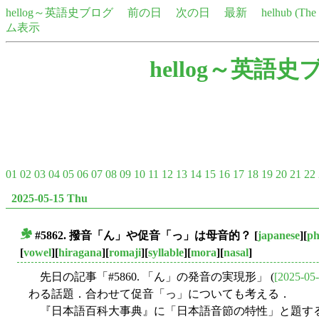
hellog～英語史ブログ
前の日
次の日
最新
helhub (Th
ム表示
hellog～英語史
01
02
03
04
05
06
07
08
09
10
11
12
13
14
15
16
17
18
19
20
21
22
2025-05-15 Thu
#5862. 撥音「ん」や促音「っ」は母音的？
[
japanese
][
ph
■
[
vowel
][
hiragana
][
romaji
][
syllable
][
mora
][
nasal
]
先日の記事「#5860. 「ん」の発音の実現形」 (
[2025-05-
わる話題．合わせて促音「っ」についても考える．
『日本語百科大事典』に「日本語音節の特性」と題する節がある 