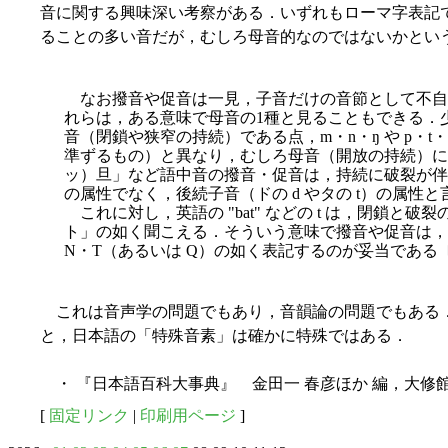
音に関する興味深い考察がある．いずれもローマ字表記
ることの多い音だが，むしろ母音的なのではないかという
なお撥音や促音は一見，子音だけの音節として不自
れらは，ある意味で母音の1種と見ることもできる．
音（閉鎖や狭窄の持続）である点，m・n・ŋ や p・t
準ずるもの）と異なり，むしろ母音（開放の持続）に
ッ）旦」など語中音の撥音・促音は，持続に破裂が伴
の属性でなく，後続子音（ドの d やタの t）の属性と
これに対し，英語の "bat" などの t は，閉鎖と
ト」の如く聞こえる．そういう意味で撥音や促音は，子
N・T（あるいは Q）の如く表記するのが妥当である
これは音声学の問題でもあり，音韻論の問題でもある
と，日本語の「特殊音素」は確かに特殊ではある．
・ 『日本語百科大事典』 金田一 春彦ほか 編，大修館，
[
固定リンク
|
印刷用ページ
]