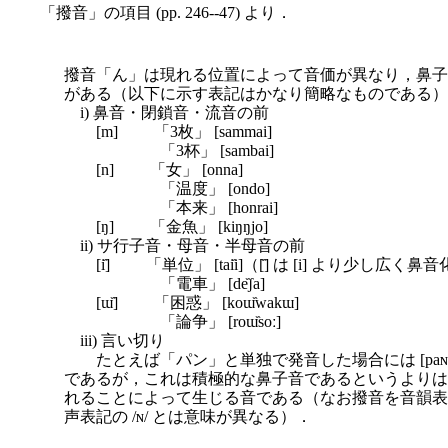
「撥音」の項目 (pp. 246--47) より．
撥音「ん」は現れる位置によって音価が異なり，鼻子
がある（以下に示す表記はかなり簡略なものである）
i) 鼻音・閉鎖音・流音の前
[m] 「3枚」 [sammai]
「3杯」 [sambai]
[n] 「女」 [onna]
「温度」 [ondo]
「本来」 [honrai]
[ŋ] 「金魚」 [kiŋŋjo]
ii) サ行子音・母音・半母音の前
[i᷈] 「単位」 [tai᷈i]（[᷈] は [i] より少し広く
「電車」 [de᷈ʃa]
[ɯ᷈] 「困惑」 [koɯ᷈wakɯ]
「論争」 [roɯ᷈soː]
iii) 言い切り
たとえば「パン」と単独で発音した場合には [paɴ] 
であるが，これは積極的な鼻子音であるというよりは
れることによって生じる音である（なお撥音を音韻表記では 
声表記の /ɴ/ とは意味が異なる）．