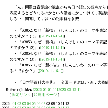
「ん」問題は音韻論の観点からも日本語史の観点から
表記するとどうなるのかという話題にかこつけて，英語
しろい．関連して，以下の記事群を参照．
・ 「#3852. なぜ「新橋」（しんばし）のローマ字表記
のですか？ (1)」 (
[2019-11-13-1]
)
・ 「#3853. なぜ「新橋」（しんばし）のローマ字表記
のですか？ (2)」 (
[2019-11-14-1]
)
・ 「#3854. なぜ「新橋」（しんばし）のローマ字表記
のですか？ (3)」 (
[2019-11-15-1]
)
・ 「#3855. なぜ「新小岩」（しんこいわ）のローマ字
るのですか？」 (
[2019-11-16-1]
)
・ 『日本語百科大事典』 金田一 春彦ほか 編，大修館，
Referrer (Inside):
[2026-01-01-1]
[2025-05-15-1]
[
固定リンク
|
印刷用ページ
]
2026 :
01
02
03
04
05
06
07
08 09 10 11 12
2025 :
01
02
03
04
05
06
07
08
09
10
11
12