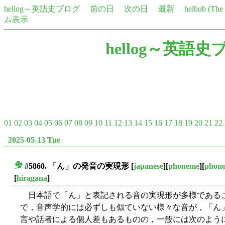
hellog～英語史ブログ
前の日
次の日
最新
helhub (Th
ム表示
hellog～英語史
01
02
03
04
05
06
07
08
09
10
11
12
13
14
15
16
17
18
19
20
21
22
2025-05-13 Tue
#5860. 「ん」の発音の実現形
[
japanese
][
phoneme
][
phono
■
[
hiragana
]
日本語で「ん」と表記される音の実現形が多様である
で，音声学的には必ずしも似ていない様々な音が，「ん
言や話者による個人差もあるものの，一般には次のよう