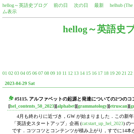
hellog～英語史ブログ
前の日
次の日
最新
helhub (Th
ム表示
hellog～英語史
01
02
03
04
05
06
07
08
09
10
11
12
13
14
15
16
17
18
19
20
21
22
2023-04-29 Sat
#5115. アルファベットの起源と発達についての2つの
■
[
hel_contents_50_2023
][
alphabet
][
grammatology
][
etruscan
][
g
4月も終わりに近づき，GW が始まりました．この新年
「英語史スタートアップ」企画 (
cat:start_up_hel_2023
) 
です．コツコツとコンテンツが積み上がり，すでに14本