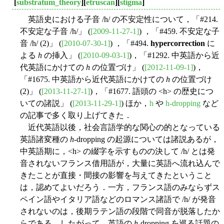
[
substratum_theory
][
etruscan
][
stigma
]
英語史における子音 /h/ の不安定性について，「#214.
不安定な子音 /h/」 (
[2009-11-27-1]
) ，「#459. 不安定な子
音 /h/ (2)」 (
[2010-07-30-1]
) ，「#494.
hypercorrection
に
よる
h
の挿入」 (
[2010-09-03-1]
)，「#1292. 中英語から近
代英語にかけての
h
の位置づけ」 (
[2012-11-09-1]
)，
「#1675. 中英語から近代英語にかけての
h
の位置づけ
(2)」 (
[2013-11-27-1]
)，「#1677. 語頭の <h> の歴史につ
いての諸説」 (
[2013-11-29-1]
) ほか，
h
や
h-dropping
など
の記事で多く取り上げてきた．
近代英語以後，社会言語学的な関心の的となっている
英語諸変種の
h
-dropping の起源については諸説あるが，
中英語期に，<h> の綴字を示すものの決して /h/ とは発
音されないフランス借用語が，大量に英語へ流れ込んで
きたことが直接・間接の影響を与えてきたということ
は，認めてよいだろう．一方，フランス語のみならずス
ペイン語やイタリア語などのロマンス諸語で /h/ が発音
されないのは，後期ラテン語の段階で同音が脱落したか
らである．したがって，英語の
h
-dropping を巡る話題の