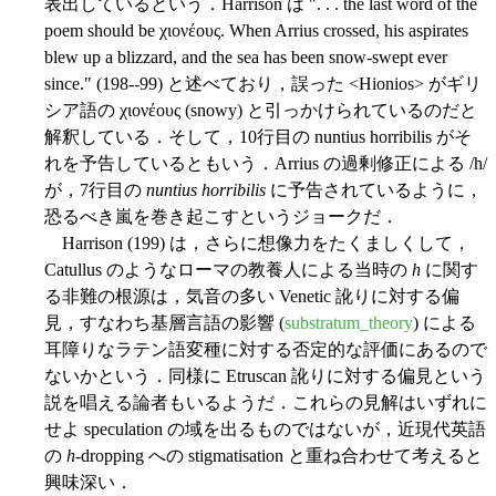
表出しているという．Harrison は ". . . the last word of the
poem should be
χιoνέoυς. When Arrius crossed, his aspirates
blew up a blizzard, and the sea has been snow-swept ever
since." (198--99) と述べており，誤った <Hionios> がギリ
シア語の χιoνέoυς (snowy) と引っかけられているのだと
解釈している．そして，10行目の nuntius horribilis がそ
れを予告しているともいう．Arrius の過剰修正による /h/
が，7行目の
nuntius horribilis
に予告されているように，
恐るべき嵐を巻き起こすというジョークだ．
Harrison (199) は，さらに想像力をたくましくして，
Catullus のようなローマの教養人による当時の
h
に関す
る非難の根源は，気音の多い Venetic 訛りに対する偏
見，すなわち基層言語の影響 (
substratum_theory
) による
耳障りなラテン語変種に対する否定的な評価にあるので
ないかという．同様に Etruscan 訛りに対する偏見という
説を唱える論者もいるようだ．これらの見解はいずれに
せよ speculation の域を出るものではないが，近現代英語
の
h
-dropping への stigmatisation と重ね合わせて考えると
興味深い．