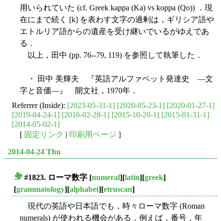
用いられていた (cf. Greek kappa (Ka) vs koppa (Qo)) ．現
在にまで続く [k] を表わす文字の過剰は，ギリシア語や
エトルリア語からの遺産を受け継いでいるがゆえであ
る．
以上，田中 (pp. 76--79, 119) を参照して執筆した．
・ 田中 美輝夫 『英語アルファベット発達史 ―文
字と音価―』 開文社，1970年．
Referrer (Inside):
[2023-05-31-1]
[2020-05-23-1]
[2020-01-27-1]
[2019-04-24-1]
[2016-02-28-1]
[2015-10-20-1]
[2015-01-31-1]
[2014-05-02-1]
[
固定リンク
|
印刷用ページ
]
2014-04-24 Thu
#1823. ローマ数字
[
numeral
][
latin
][
greek
]
■
[
grammatology
][
alphabet
][
etruscan
]
現代の英語や日本語でも，時々ローマ数字 (Roman
numerals) が使われる機会がある．例えば，番号，年