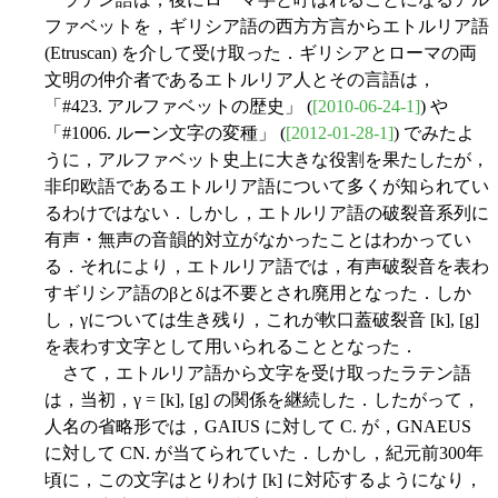
ファベットを，ギリシア語の西方方言からエトルリア語
(Etruscan) を介して受け取った．ギリシアとローマの両
文明の仲介者であるエトルリア人とその言語は，
「#423. アルファベットの歴史」 (
[2010-06-24-1]
) や
「#1006. ルーン文字の変種」 (
[2012-01-28-1]
) でみたよ
うに，アルファベット史上に大きな役割を果たしたが，
非印欧語であるエトルリア語について多くが知られてい
るわけではない．しかし，エトルリア語の破裂音系列に
有声・無声の音韻的対立がなかったことはわかってい
る．それにより，エトルリア語では，有声破裂音を表わ
すギリシア語のβとδは不要とされ廃用となった．しか
し，γについては生き残り，これが軟口蓋破裂音 [k], [g]
を表わす文字として用いられることとなった．
さて，エトルリア語から文字を受け取ったラテン語
は，当初，γ = [k], [g] の関係を継続した．したがって，
人名の省略形では，GAIUS に対して C. が，GNAEUS
に対して CN. が当てられていた．しかし，紀元前300年
頃に，この文字はとりわけ [k] に対応するようになり，