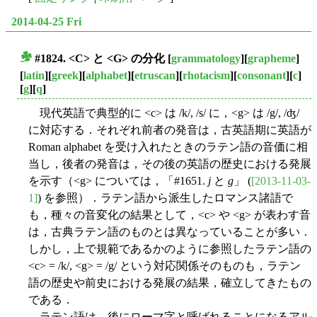
2014-04-25 Fri
#1824. <C> と <G> の分化
[
grammatology
][
grapheme
]
■
[
latin
][
greek
][
alphabet
][
etruscan
][
rhotacism
][
consonant
][
c
]
[
g
][
q
]
現代英語で典型的に <c> は /k/, /s/ に，<g> は /g/, /ʤ/
に対応する．それぞれ前者の発音は，古英語期に英語が
Roman alphabet を受け入れたときのラテン語の音価に相
当し，後者の発音は，その後の英語の歴史における発展
を示す（<g> については，「#1651.
j
と
g
」 (
[2013-11-03-
1]
) を参照）．ラテン語から派生したロマンス諸語で
も，種々の音変化の結果として，<c> や <g> が表わす音
は，古典ラテン語のものとは異なっていることが多い．
しかし，上で規範であるかのように参照したラテン語の
<c> = /k/, <g> = /g/ という対応関係そのものも，ラテン
語の歴史や前史における発展の結果，確立してきたもの
である．
ラテン語は，後にローマ字と呼ばれることになるアル