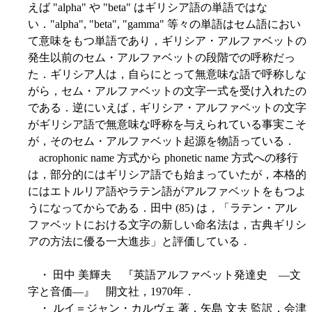
えば "alpha" や "beta" はギリシア語の単語ではな
い．"alpha", "beta", "gamma" 等々の単語はセム語におい
て意味をもつ単語であり，ギリシア・アルファベットの
発生以前のセム・アルファベットの段階での呼称だっ
た．ギリシア人は，自らにとって無意味な語で呼称しな
がら，セム・アルファベットの文字一式を受け入れたの
である．逆にいえば，ギリシア・アルファベットの文字
がギリシア語で無意味な呼称を与えられている事実こそ
が，そのセム・アルファベット起源を物語っている．
acrophonic name 方式から phonetic name 方式への移行
は，部分的にはギリシア語でも始まっていたが，本格的
にはエトルリア語やラテン語がアルファベットをもつよ
うになってからである．田中 (85) は，「ラテン・アル
ファベットにおける文字の新しい命名法は，古典ギリシ
アの方法に優る一大進歩」と評価している．
・ 田中 美輝夫 『英語アルファベット発達史 ―文
字と音価―』 開文社，1970年．
・ ルイ＝ジャン・カルヴェ 著，矢島 文夫 監訳，会津