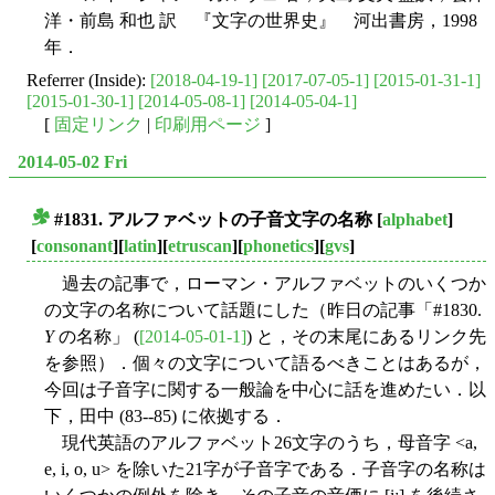
洋・前島 和也 訳 『文字の世界史』 河出書房，1998
年．
Referrer (Inside):
[2018-04-19-1]
[2017-07-05-1]
[2015-01-31-1]
[2015-01-30-1]
[2014-05-08-1]
[2014-05-04-1]
[
固定リンク
|
印刷用ページ
]
2014-05-02 Fri
#1831. アルファベットの子音文字の名称
[
alphabet
]
■
[
consonant
][
latin
][
etruscan
][
phonetics
][
gvs
]
過去の記事で，ローマン・アルファベットのいくつか
の文字の名称について話題にした（昨日の記事「#1830.
Y
の名称」 (
[2014-05-01-1]
) と，その末尾にあるリンク先
を参照）．個々の文字について語るべきことはあるが，
今回は子音字に関する一般論を中心に話を進めたい．以
下，田中 (83--85) に依拠する．
現代英語のアルファベット26文字のうち，母音字 <a,
e, i, o, u> を除いた21字が子音字である．子音字の名称は