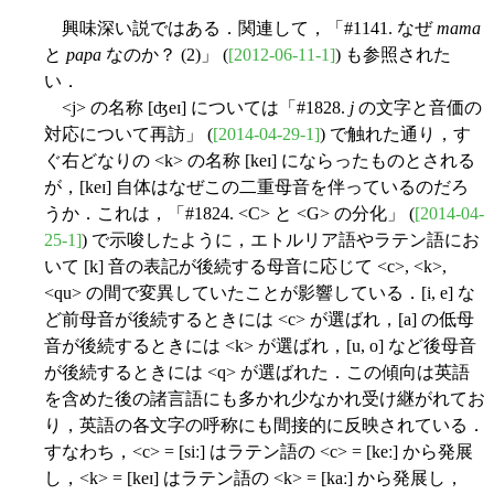
興味深い説ではある．関連して，「#1141. なぜ
mama
と
papa
なのか？ (2)」 (
[2012-06-11-1]
) も参照された
い．
<j> の名称 [ʤeɪ] については「#1828.
j
の文字と音価の
対応について再訪」 (
[2014-04-29-1]
) で触れた通り，す
ぐ右どなりの <k> の名称 [keɪ] にならったものとされる
が，[keɪ] 自体はなぜこの二重母音を伴っているのだろ
うか．これは，「#1824. <C> と <G> の分化」 (
[2014-04-
25-1]
) で示唆したように，エトルリア語やラテン語にお
いて [k] 音の表記が後続する母音に応じて <c>, <k>,
<qu> の間で変異していたことが影響している．[i, e] な
ど前母音が後続するときには <c> が選ばれ，[a] の低母
音が後続するときには <k> が選ばれ，[u, o] など後母音
が後続するときには <q> が選ばれた．この傾向は英語
を含めた後の諸言語にも多かれ少なかれ受け継がれてお
り，英語の各文字の呼称にも間接的に反映されている．
すなわち，<c> = [siː] はラテン語の <c> = [keː] から発展
し，<k> = [keɪ] はラテン語の <k> = [kaː] から発展し，