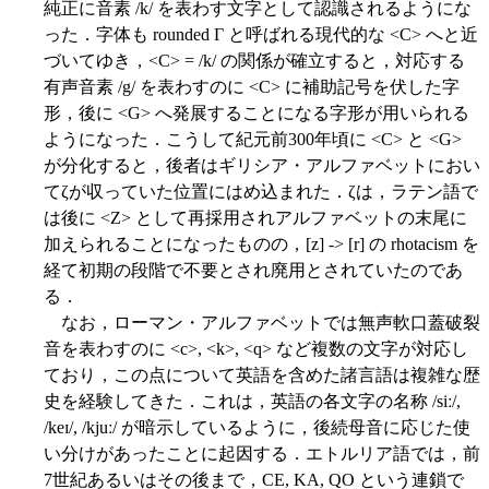
純正に音素 /k/ を表わす文字として認識されるようにな
った．字体も rounded Γ と呼ばれる現代的な <C> へと近
づいてゆき，<C> = /k/ の関係が確立すると，対応する
有声音素 /g/ を表わすのに <C> に補助記号を伏した字
形，後に <G> へ発展することになる字形が用いられる
ようになった．こうして紀元前300年頃に <C> と <G>
が分化すると，後者はギリシア・アルファベットにおい
てζが収っていた位置にはめ込まれた．ζは，ラテン語で
は後に <Z> として再採用されアルファベットの末尾に
加えられることになったものの，[z] -> [r] の rhotacism を
経て初期の段階で不要とされ廃用とされていたのであ
る．
なお，ローマン・アルファベットでは無声軟口蓋破裂
音を表わすのに <c>, <k>, <q> など複数の文字が対応し
ており，この点について英語を含めた諸言語は複雑な歴
史を経験してきた．これは，英語の各文字の名称 /siː/,
/keɪ/, /kjuː/ が暗示しているように，後続母音に応じた使
い分けがあったことに起因する．エトルリア語では，前
7世紀あるいはその後まで，CE, KA, QO という連鎖で