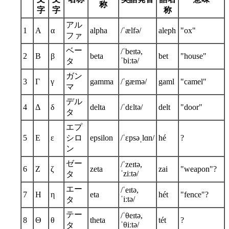
称
字
字
称
アル
1
Α
α
alpha
/ˈælfə/
aleph
"ox"
ファ
ベー
/ˈbeɪtə,
2
Β
β
beta
bet
"house"
ˈbiːtə/
タ
ガン
3
Γ
γ
gamma
/ˈgæmə/
gaml
"camel"
マ
デル
4
Δ
δ
delta
/ˈdɛltə/
delt
"door"
タ
エプ
5
Ε
ε
シロ
epsilon
/ˈɛpsəˌlɑn/
hé
?
ン
ゼー
/ˈzeɪtə,
6
Ζ
ζ
zeta
zai
"weapon"?
ˈziːtə/
タ
エー
/ˈeɪtə,
7
Η
η
eta
hét
"fence"?
ˈiːtə/
タ
テー
/ˈθeɪtə,
8
Θ
θ
theta
tét
?
ˈθiːtə/
タ