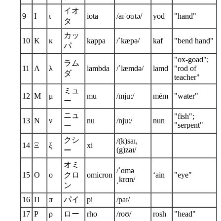
イオ
9
Ι
ι
iota
/aɪˈoʊtə/
yod
"hand"
タ
カッ
10
Κ
κ
kappa
/ˈkæpə/
kaf
"bend hand"
パ
"ox-goad";
ラム
11
Λ
λ
lambda
/ˈlæmdə/
lamd
"rod of
ダ
teacher"
ミュ
12
Μ
μ
mu
/mjuː/
mém
"water"
ー
ニュ
"fish";
13
Ν
ν
nu
/njuː/
nun
"serpent"
ー
クシ
/(k)saɪ,
14
Ξ
ξ
xi
(g)zaɪ/
ー
オミ
/ˈɑmə
15
Ο
ο
クロ
omicron
‘ain
"eye"
ˌkrɑn/
ン
16
Π
π
パイ
pi
/paɪ/
17
Ρ
ρ
ロー
rho
/roʊ/
rosh
"head"