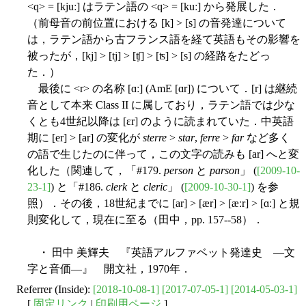
<q> = [kjuː] はラテン語の <q> = [kuː] から発展した．
（前母音の前位置における [k] > [s] の音発達について
は，ラテン語から古フランス語を経て英語もその影響を
被ったが，[kj] > [tj] > [ʧ] > [ʦ] > [s] の経路をたどっ
た．）
最後に <r> の名称 [ɑː] (AmE [ɑr]) について．[r] は継続
音として本来 Class II に属しており，ラテン語では少な
くとも4世紀以降は [ɛr] のように読まれていた．中英語
期に [er] > [ar] の変化が
sterre
>
star
,
ferre
>
far
など多く
の語で生じたのに伴って，この文字の読みも [ar] へと変
化した（関連して，「#179.
person
と
parson
」 (
[2009-10-
23-1]
) と「#186.
clerk
と
cleric
」 (
[2009-10-30-1]
) を参
照）．その後，18世紀までに [ar] > [ær] > [æːr] > [ɑː] と規
則変化して，現在に至る（田中，pp. 157--58）．
・ 田中 美輝夫 『英語アルファベット発達史 ―文
字と音価―』 開文社，1970年．
Referrer (Inside):
[2018-10-08-1]
[2017-07-05-1]
[2014-05-03-1]
[
固定リンク
|
印刷用ページ
]