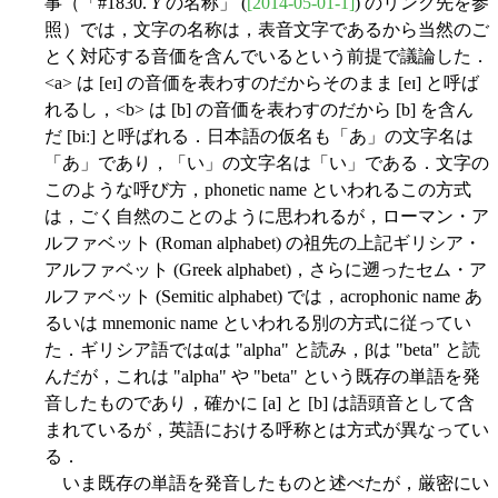
事（「#1830.
Y
の名称」 (
[2014-05-01-1]
) のリンク先を参
照）では，文字の名称は，表音文字であるから当然のご
とく対応する音価を含んでいるという前提で議論した．
<a> は [eɪ] の音価を表わすのだからそのまま [eɪ] と呼ば
れるし，<b> は [b] の音価を表わすのだから [b] を含ん
だ [biː] と呼ばれる．日本語の仮名も「あ」の文字名は
「あ」であり，「い」の文字名は「い」である．文字の
このような呼び方，phonetic name といわれるこの方式
は，ごく自然のことのように思われるが，ローマン・ア
ルファベット (Roman alphabet) の祖先の上記ギリシア・
アルファベット (Greek alphabet)，さらに遡ったセム・ア
ルファベット (Semitic alphabet) では，acrophonic name あ
るいは mnemonic name といわれる別の方式に従ってい
た．ギリシア語ではαは "alpha" と読み，βは "beta" と読
んだが，これは "alpha" や "beta" という既存の単語を発
音したものであり，確かに [a] と [b] は語頭音として含
まれているが，英語における呼称とは方式が異なってい
る．
いま既存の単語を発音したものと述べたが，厳密にい