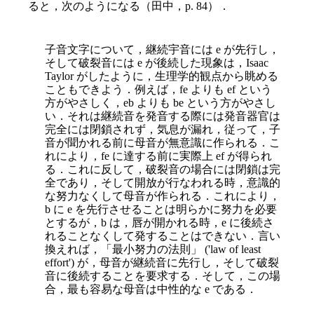
ると，次のようになる（田中，p. 84）．
子音文字について，継続宇音には e が先行し，
そして破裂音には e が後続した現象は，Isaac
Taylor がしたように，生理学的観点から眺める
こともできよう．例えば，fe よりも ef という
方がやさしく，eb よりも be という方がやさし
い．それは継続音を発音する際には発音器官は
完全には閉鎖されず，気息が漏れ，従って，子
音が聞かれる前に母音が無意識に作られる．こ
れにより，fe に達する前に実際上 ef が得られ
る．これに反して，破裂音の場合には閉鎖は完
全であり，そして開放が行なわれる時，意識的
な努力なくして母音が作られる．これにより，
b に e を先行させることは明らかに努力を必要
とするが，b は，唇が開かれる時，e に後続さ
れることなくして発することはできない．言い
換えれば，「最小努力の法則」 ('law of least
effort') が，母音が継続音に先行し，そして破裂
音に後続することを要求する．そして，この場
合，最も容易な母音は中性的な e である．