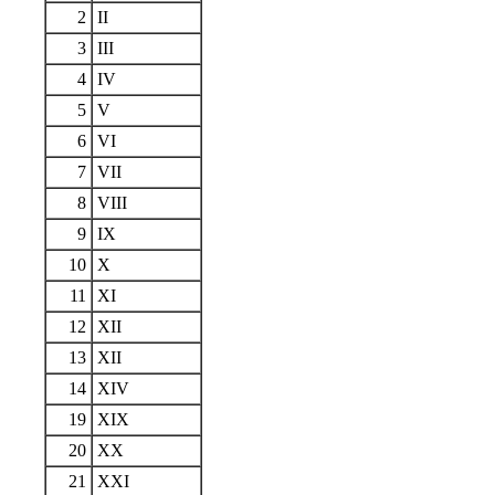
2
II
3
III
4
IV
5
V
6
VI
7
VII
8
VIII
9
IX
10
X
11
XI
12
XII
13
XII
14
XIV
19
XIX
20
XX
21
XXI