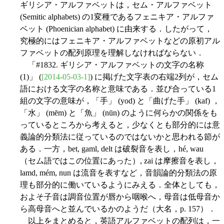
ギリシア・アルファベットは，セム・アルファベット
(Semitic alphabets) の1変種であるフェニキア・アルファ
ベット (Phoenician alphabet) に由来する．したがって，
究極的にはフェニキア・アルファベットなどの原初アル
ファベットの配列原理を理解しなければならない．
「#1832. ギリシア・アルファベットの文字の名称
(1)」 (
[2014-05-03-1]
) に掲げた文字表の右端2列が，セム
語における文字の名称と意味である．並び合っている1
組の文字の意味が，「手」 (yod) と「曲げた手」 (kaf) ，
「水」 (mēm) と「魚」 (nūn) のように何らかの関係をも
っているところから考えると，少なくとも部分的には意
義論的分類法に従っているのではないかと思われる節が
ある．一方，bet, gaml, delt は破裂音を表し，hé, wau
（セム語ではこの位置にあった）, zai は摩擦音を表し，
lamd, mém, nun は流音を表すなど，音韻論的分類法の原
理も部分的に働いているようにみえる．全体としても，
およそ子音は調音位置が唇から咽喉へ，母音は低母音か
ら高母音へと並んでいるかのようだ（大名，p. 157）．
以上をまとめると，英語アルファベットの配列は，一