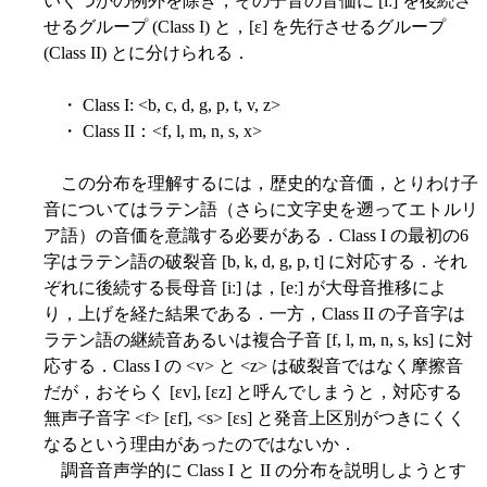
いくつかの例外を除き，その子音の音価に [iː] を後続さ
せるグループ (Class I) と，[ɛ] を先行させるグループ
(Class II) とに分けられる．
・ Class I: <b, c, d, g, p, t, v, z>
・ Class II：<f, l, m, n, s, x>
この分布を理解するには，歴史的な音価，とりわけ子
音についてはラテン語（さらに文字史を遡ってエトルリ
ア語）の音価を意識する必要がある．Class I の最初の6
字はラテン語の破裂音 [b, k, d, g, p, t] に対応する．それ
ぞれに後続する長母音 [iː] は，[eː] が大母音推移によ
り，上げを経た結果である．一方，Class II の子音字は
ラテン語の継続音あるいは複合子音 [f, l, m, n, s, ks] に対
応する．Class I の <v> と <z> は破裂音ではなく摩擦音
だが，おそらく [ɛv], [ɛz] と呼んでしまうと，対応する
無声子音字 <f> [ɛf], <s> [ɛs] と発音上区別がつきにくく
なるという理由があったのではないか．
調音音声学的に Class I と II の分布を説明しようとす