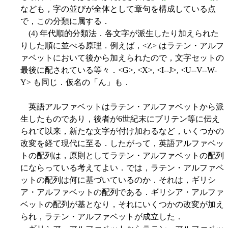
なども，字の並びが全体として章句を構成している点
で，この分類に属する．
(4) 年代順的分類法．各文字が派生したり加えられた
りした順に並べる原理．例えば，<Z> はラテン・アルフ
ァベットにおいて後から加えられたので，文字セットの
最後に配されている等々．<G>, <X>, <I--J>, <U--V--W-
Y> も同じ．仮名の「ん」も．
英語アルファベットはラテン・アルファベットから派
生したものであり，後者が6世紀末にブリテン等に伝え
られて以来，新たな文字が付け加わるなど，いくつかの
改変を経て現代に至る．したがって，英語アルファベッ
トの配列は，原則としてラテン・アルファベットの配列
にならっている考えてよい．では，ラテン・アルファベ
ットの配列は何に基づいているのか．それは，ギリシ
ア・アルファベットの配列である．ギリシア・アルファ
ベットの配列が基となり，それにいくつかの改変が加え
られ，ラテン・アルファベットが成立した．