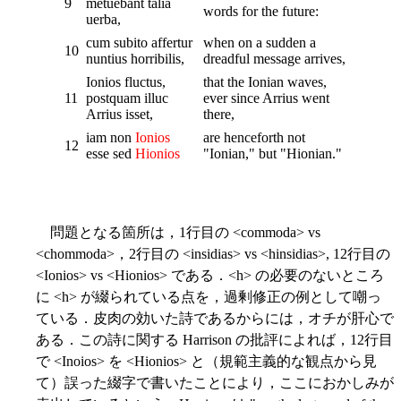
9
metuebant talia
words for the future:
uerba,
cum subito affertur
when on a sudden a
10
nuntius horribilis,
dreadful message arrives,
Ionios fluctus,
that the Ionian waves,
11
postquam illuc
ever since Arrius went
Arrius isset,
there,
iam non
Ionios
are henceforth not
12
esse sed
Hionios
"Ionian," but "Hionian."
問題となる箇所は，1行目の <commoda> vs
<chommoda>，2行目の <insidias> vs <hinsidias>, 12行目の
<Ionios> vs <Hionios> である．<h> の必要のないところ
に <h> が綴られている点を，過剰修正の例として嘲っ
ている．皮肉の効いた詩であるからには，オチが肝心で
ある．この詩に関する Harrison の批評によれば，12行目
で <Inoios> を <Hionios> と（規範主義的な観点から見
て）誤った綴字で書いたことにより，ここにおかしみが