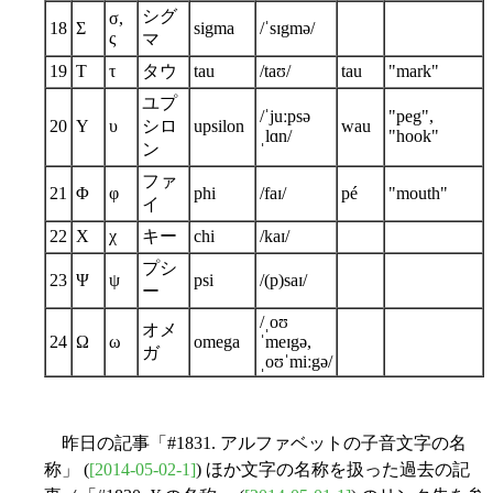
シグ
σ,
18
Σ
sigma
/ˈsɪgmə/
ς
マ
19
Τ
τ
タウ
tau
/taʊ/
tau
"mark"
ユプ
/ˈjuːpsə
"peg",
20
Υ
υ
シロ
upsilon
wau
ˌlɑn/
"hook"
ン
ファ
21
Φ
φ
phi
/faɪ/
pé
"mouth"
イ
22
Χ
χ
キー
chi
/kaɪ/
プシ
23
Ψ
ψ
psi
/(p)saɪ/
ー
/ˌoʊ
オメ
24
Ω
ω
omega
ˈmeɪgə,
ガ
ˌoʊˈmiːgə/
昨日の記事「#1831. アルファベットの子音文字の名
称」 (
[2014-05-02-1]
) ほか文字の名称を扱った過去の記