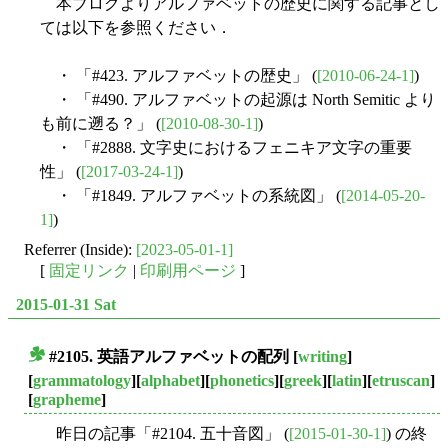
本ブログよりアルファベットの歴史に関する記事とし
ては以下を参照ください．
・ 「#423. アルファベットの歴史」 (
[2010-06-24-1]
)
・ 「#490. アルファベットの起源は North Semitic より
も前に遡る？」 (
[2010-08-30-1]
)
・ 「#2888. 文字史におけるフェニキア文字の重要
性」 (
[2017-03-24-1]
)
・ 「#1849. アルファベットの系統図」 (
[2014-05-20-
1]
)
Referrer (Inside):
[2023-05-01-1]
[
固定リンク
|
印刷用ページ
]
2015-01-31 Sat
#2105. 英語アルファベットの配列
[
writing
]
■
[
grammatology
][
alphabet
][
phonetics
][
greek
][
latin
][
etruscan
]
[
grapheme
]
昨日の記事「#2104. 五十音図」 (
[2015-01-30-1]
) の終