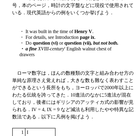
号，本のページ，時計の文字盤などに現役で使用されて
いる．現代英語からの例をいくつか挙げよう．
・ It was built in the time of
Henry V
.
・ For details, see Introduction
page ix
.
・ Do
question (vi)
or
question (vii)
, but not both.
・ a fine
XVIII-century
' English walnut chest of
drawers
ローマ数字は，ほんの数種類の文字と組み合わせ方の
単純な原理さえ覚えれば，大きな数も難なく表わすこと
ができるという長所をもち，ヨーロッパで2000年以上に
わたる伝統を誇ってきた．10進法のなかに5進法が混在
しており，後者にはギリシアのアッティカ式の影響が見
られる．IV = 4, IX = 9 など減法も利用したやや特異な記
数法である．以下に凡例を掲げよう．
1
I