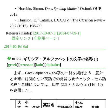
・ Horobin, Simon.
Does Spelling Matter?
Oxford: OUP,
2013.
・ Harrison, E. "Catullus, LXXXIV."
The Classical Review
29.7 (1915): 198--99.
Referrer (Inside):
[2017-10-07-1]
[2014-07-09-1]
[
固定リンク
|
印刷用ページ
]
2014-05-03 Sat
#1832. ギリシア・アルファベットの文字の名称 (1)
■
[
greek
][
etruscan
][
latin
][
alphabet
]
まず，Greek alphabet の24字の一覧を掲げよう．意外
と正確には知らない英語での発音も要チェック．セム語
名称と意味については，田中 (22) とカルヴェ (116--19)
を参照した．
大
小
セム
英語名
文
文
名称
英語発音
語名
意味