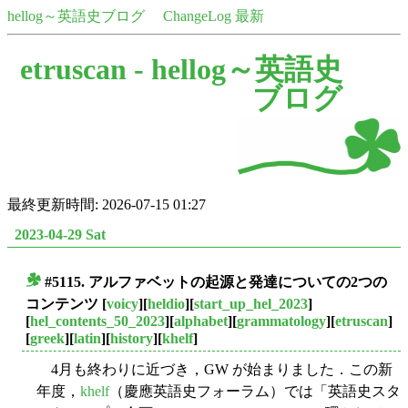
hellog～英語史ブログ
ChangeLog 最新
etruscan -
hellog～英語史
ブログ
最終更新時間: 2026-07-15 01:27
2023-04-29 Sat
#5115. アルファベットの起源と発達についての2つの
■
コンテンツ
[
voicy
][
heldio
][
start_up_hel_2023
]
[
hel_contents_50_2023
][
alphabet
][
grammatology
][
etruscan
]
[
greek
][
latin
][
history
][
khelf
]
4月も終わりに近づき，GW が始まりました．この新
年度，
khelf
（慶應英語史フォーラム）では「英語史スタ