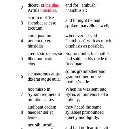
dicere, et
insidias
and for "ambush"
2
Arrius
hinsidias
,
"hambush";
et tum mirifice
and thought he had
3
sperabat se esse
spoken marvellous well,
locutum,
cum quantum
whenever he said
4
poterat dixerat
"hambush" with as much
hinsidias.
emphasis as possible.
credo, sic mater, sic
So, no doubt, his mother
5
liber auunculus
had said, so his uncle the
eius.
freedman,
so his grandfather and
sic maternus auus
6
grandmother on the
dixerat atque auia.
mother's side.
hoc misso in
When he was sent into
7
Syriam requierant
Syria, all our ears had a
omnibus aures
holiday;
audibant eadem
they heard the same
8
haec leniter et
syllables pronounced
leuiter,
quietly and lightly,
nec sibi postilla
and had no fear of such