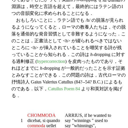
淵源は，時空と言語を超えて，最終的にはラテン語の1
つの音韻変化に求められることになる．
おもしろいことに，ラテン語でも /h/ の脱落が見られ
るようになってくると，ローマの教養人たちは，その脱
落を通俗的な発音習慣として非難するようになった．こ
のことは，正書法として <h> が綴られるべきではない
ところに <h> が挿入されていることを嘲笑する詩が残
っていることから知られる．この詩は
h
-dropping に対す
る過剰修正 (
hypercorrection
) を皮肉ったものであり，そ
れほどまでに
h
-dropping が一般的だったことを示す証拠
とみなすことができる．この問題の詩は，古代ローマの
抒情詩人 Gaius Valerius Catullus (84?--54? B.C.) によるも
のである．以下，
Catullus Poem 84
より和英対訳を掲げ
る．
CHOMMODA
ARRIUS, if he wanted to
1
dicebat, si quando
say "winnings " used to
commoda
uellet
say "whinnings",