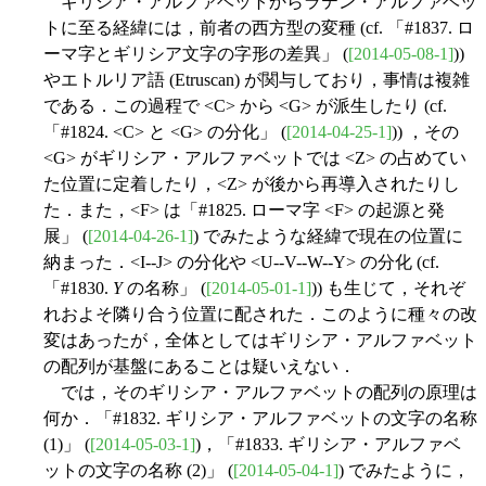
ギリシア・アルファベットからラテン・アルファベッ
トに至る経緯には，前者の西方型の変種 (cf. 「#1837. ロ
ーマ字とギリシア文字の字形の差異」 (
[2014-05-08-1]
))
やエトルリア語 (Etruscan) が関与しており，事情は複雑
である．この過程で <C> から <G> が派生したり (cf.
「#1824. <C> と <G> の分化」 (
[2014-04-25-1]
)) ，その
<G> がギリシア・アルファベットでは <Z> の占めてい
た位置に定着したり，<Z> が後から再導入されたりし
た．また，<F> は「#1825. ローマ字 <F> の起源と発
展」 (
[2014-04-26-1]
) でみたような経緯で現在の位置に
納まった．<I--J> の分化や <U--V--W--Y> の分化 (cf.
「#1830.
Y
の名称」 (
[2014-05-01-1]
)) も生じて，それぞ
れおよそ隣り合う位置に配された．このように種々の改
変はあったが，全体としてはギリシア・アルファベット
の配列が基盤にあることは疑いえない．
では，そのギリシア・アルファベットの配列の原理は
何か．「#1832. ギリシア・アルファベットの文字の名称
(1)」 (
[2014-05-03-1]
)，「#1833. ギリシア・アルファベ
ットの文字の名称 (2)」 (
[2014-05-04-1]
) でみたように，