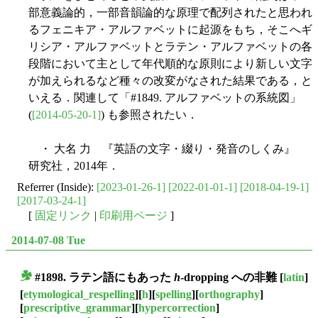
部意義論的，一部音韻論的な原理で配列されたと思われ
るフェニキア・アルファベットに起源をもち，そこへギ
リシア・アルファベットとラテン・アルファベットの各
段階において主として年代順的な原則により新しい文字
が加えられるなど種々の改変がなされた結果である，と
いえる．関連して「#1849. アルファベットの系統図」
(
[2014-05-20-1]
) も参照されたい．
・ 大名 力 『英語の文字・綴り・発音のしくみ』
研究社，2014年．
Referrer (Inside):
[2023-01-26-1]
[2022-01-01-1]
[2018-04-19-1]
[2017-03-24-1]
[
固定リンク
|
印刷用ページ
]
2014-07-08 Tue
#1898. ラテン語にもあった
h
-dropping への非難
[
latin
]
■
[
etymological_respelling
][
h
][
spelling
][
orthography
]
[
prescriptive_grammar
][
hypercorrection
]