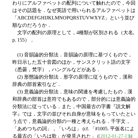
わりにアルファベットの配列について触れたので，今回
はその話題を．なぜ英語で用いられるアルファベットは
「ABCDEFGHIJKLMNOPQRSTUVWXYZ」という並び
順なのだろうか．
文字の配列の原理として，4種類が区別される（大名,
p. 155）．
(1) 音韻論的分類法．音韻論の原理に基づくもので，
昨日示した五十音図のほか，サンスクリット語の文字
（悉曇，梵字），ハングルなどがある．
(2) 形態論的分類法．形字の原理に従うもので，漢和
辞典の部首索引など．
(3) 意義論的分類法．意味の関連を考慮したもの．漢
和辞典の部首は意符でもあるので，部分的には意義論的
分類法に従っている．また，中国最古の字書『説文解
字』では，文字の並びそれ自身が意味をもっていたとい
う点で，意義論的分類の一種と考えられる．千字文，
「あめつちの詞」，「いろは」 (cf. 「#1005. 平仮名によ
る最古の「いろは歌」が発見された」 (
[2012-01-27-1]
)）