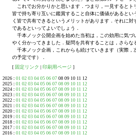
これでお分かりかと思います．つまり，一見するとト
皆で持ち寄り互いに鑑賞すること自体に価値があるとい
く皆で共有できるというメリットがあります．それに対
であるといってよいでしょう．
千本ノック公開企画を始めた当初は，この効用に気づ
やく分かってきました．疑問を共有することは，さらな
千本ノック企画，これからも続けていきます（実際，次回
の予定です）．
[
固定リンク
|
印刷用ページ
]
2026 :
01
02
03
04
05
06
07
08 09 10 11 12
2025 :
01
02
03
04
05
06
07
08
09
10
11
12
2024 :
01
02
03
04
05
06
07
08
09
10
11
12
2023 :
01
02
03
04
05
06
07
08
09
10
11
12
2022 :
01
02
03
04
05
06
07
08
09
10
11
12
2021 :
01
02
03
04
05
06
07
08
09
10
11
12
2020 :
01
02
03
04
05
06
07
08
09
10
11
12
2019 :
01
02
03
04
05
06
07
08
09
10
11
12
2018 :
01
02
03
04
05
06
07
08
09
10
11
12
2017 :
01
02
03
04
05
06
07
08
09
10
11
12
2016 :
01
02
03
04
05
06
07
08
09
10
11
12