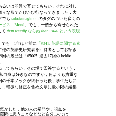
あるいは即興で寄せてもらい，それに対し
様々な形でたびたび行なってきました．大
グでも
sobokunagimon
のタグのついた多くの
ビス「Mond」
でも，一般から寄せられた
にて
than usually
ならぬ
than usual
という表現
」
でも，1年ほど前に
「#341. 英語に関する素
に他の英語史研究者を回答者としてお招き
は「#5005. 過去17回の heldio
．
出してもらい，その場で回答するという，
感もあり私自身は好きなのですが，何よりも貴重な
回の千本ノックが終わった後，学生たちに
し，軽微な修正を含め文章に最小限の編集
気がした．他の人の疑問や，視点を
疑問に思うことなどなど自分1人では