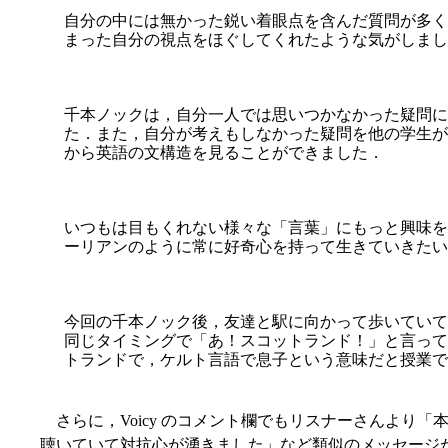
自分の中には無かった鋭い着眼点を含んだ質問が多く
まった自分の視点をほぐしてくれたような気がしまし
千本ノックは，自分一人では思いつかなかった疑問に
た．また，自分が考えもしなかった疑問を他の学生が
から英語の文構造を見ることができました．
いつもは目もくれない様々な「言葉」にもっと興味を
ーリアンのように常に好奇心を持って生きていきたい
今回の千本ノック後，友達と駅に向かって歩いていて
同じタイミングで「あ！スコットランド！」と言って
トランドで，ケルト言語で息子という意味だと授業で
さらに，Voicy のコメント欄でもリスナーさんより
聴いていて対抗心が湧きました」など類似のメッセージ