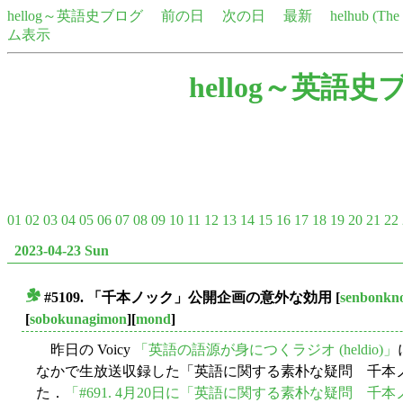
hellog～英語史ブログ
前の日
次の日
最新
helhub (Th
ム表示
hellog～英語史
01
02
03
04
05
06
07
08
09
10
11
12
13
14
15
16
17
18
19
20
21
22
2023-04-23 Sun
#5109. 「千本ノック」公開企画の意外な効用
[
senbonkn
■
[
sobokunagimon
][
mond
]
昨日の Voicy
「英語の語源が身につくラジオ (heldio)」
なかで生放送収録した「英語に関する素朴な疑問 千本
た．
「#691. 4月20日に「英語に関する素朴な疑問 千本ノ