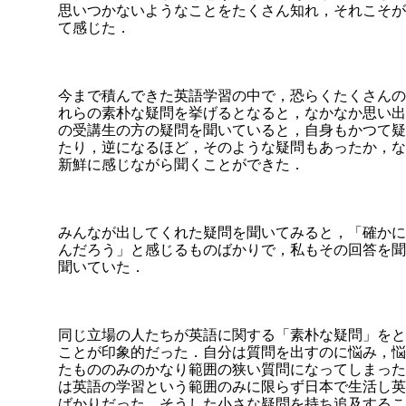
思いつかないようなことをたくさん知れ，それこそが
て感じた．
今まで積んできた英語学習の中で，恐らくたくさんの
れらの素朴な疑問を挙げるとなると，なかなか思い出
の受講生の方の疑問を聞いていると，自身もかつて疑
たり，逆になるほど，そのような疑問もあったか，な
新鮮に感じながら聞くことができた．
みんなが出してくれた疑問を聞いてみると，「確かに
んだろう」と感じるものばかりで，私もその回答を聞
聞いていた．
同じ立場の人たちが英語に関する「素朴な疑問」をと
ことが印象的だった．自分は質問を出すのに悩み，悩
たもののみのかなり範囲の狭い質問になってしまった
は英語の学習という範囲のみに限らず日本で生活し英
ばかりだった．そうした小さな疑問を持ち追及するこ