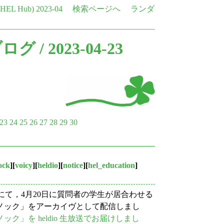
e HEL Hub)
2023-04
検索ページへ
ランダ
ブログ
/ 2023-04-23
23
24
25
26
27
28
29
30
ock
][
voicy
][
heldio
][
notice
][
hel_education
]
にて，4月20日に質問者の学生が居合わせる
ノック」をアーカイヴとして配信しまし
ック」を heldio 生放送でお届けしまし