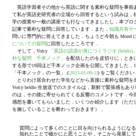
英語学習者その他から英語に関する素朴な疑問を事前
て私が英語史研究者の立場から回答するという試みは，
学の授業や一般の講座でも行なってきましたし，本ブロ
記事で素朴な疑問に回答しています．また，
知識共有サー
問いに専門的に答えてきました．ちょうど今朝も Mond 
についての疑問
に回答したところです．
そして，Voicy
「英語の語源が身につくラジオ (heldio)
朴な疑問 千本ノック」
を配信したのを皮切りに，とき
する形で19回ほど千本ノック企画を公開してきました．19回の履歴
「千本ノック」の一覧」 (
[2023-01-09-1]
) をご覧ください
とりわけ居合わせた学生などから直接に素朴な疑問を
Voicy heldio 生放送でのスタイルは，新鮮で緊張
のは，その後に寄せられてくる反響のコメントです．今
感想を書いてもらいました．いくつか紹介します（ただ
を施していることを断わっておきます）．
質問によって多くのことに目を向けられるようになる
知れたことで確かにと思うことや，そこから発展して