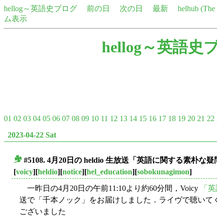
hellog～英語史ブログ
前の日
次の日
最新
helhub (Th
ム表示
hellog～英語史
01
02
03
04
05
06
07
08
09
10
11
12
13
14
15
16
17
18
19
20
21
22
2023-04-22 Sat
#5108. 4月20日の heldio 生放送「英語に関する素
■
[
voicy
][
heldio
][
notice
][
hel_education
][
sobokunagimon
]
一昨日の4月20日の午前11:10より約60分間，Voicy
「英
送で「千本ノック」をお届けしました．ライヴで聴いて
ございました