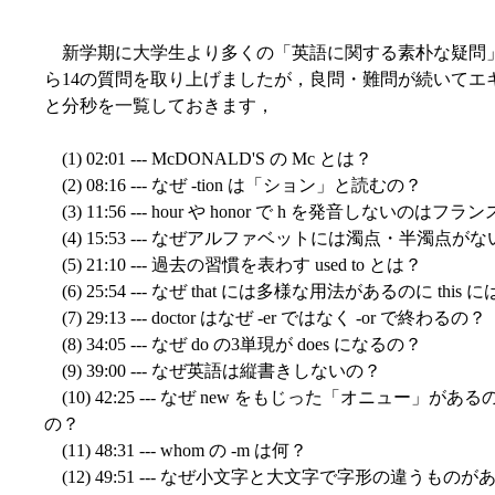
新学期に大学生より多くの「英語に関する素朴な疑問
ら14の質問を取り上げましたが，良問・難問が続いてエ
と分秒を一覧しておきます，
(1) 02:01 --- McDONALD'S の Mc とは？
(2) 08:16 --- なぜ -tion は「ション」と読むの？
(3) 11:56 --- hour や honor で h を発音しないのは
(4) 15:53 --- なぜアルファベットには濁点・半濁点が
(5) 21:10 --- 過去の習慣を表わす used to とは？
(6) 25:54 --- なぜ that には多様な用法があるのに this
(7) 29:13 --- doctor はなぜ -er ではなく -or で終わるの？
(8) 34:05 --- なぜ do の3単現が does になるの？
(9) 39:00 --- なぜ英語は縦書きしないの？
(10) 42:25 --- なぜ new をもじった「オニュー」
の？
(11) 48:31 --- whom の -m は何？
(12) 49:51 --- なぜ小文字と大文字で字形の違うものが