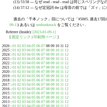
(13) 53:58 --- なぜ read - read - read は同じスペリング
(14) 57:12 --- なぜ定冠詞 the は母音の前では「ズィ
過去の「千本ノック」回については「#5005. 過去17回の h
09-1]
) あるいは
senbonknock
をご覧ください．
Referrer (Inside):
[2023-01-09-1]
[
固定リンク
|
印刷用ページ
]
2026 :
01
02
03
04
05
06
07
08 09 10 11 12
2025 :
01
02
03
04
05
06
07
08
09
10
11
12
2024 :
01
02
03
04
05
06
07
08
09
10
11
12
2023 :
01
02
03
04
05
06
07
08
09
10
11
12
2022 :
01
02
03
04
05
06
07
08
09
10
11
12
2021 :
01
02
03
04
05
06
07
08
09
10
11
12
2020 :
01
02
03
04
05
06
07
08
09
10
11
12
2019 :
01
02
03
04
05
06
07
08
09
10
11
12
2018 :
01
02
03
04
05
06
07
08
09
10
11
12
2017 :
01
02
03
04
05
06
07
08
09
10
11
12
2016 :
01
02
03
04
05
06
07
08
09
10
11
12
2015 :
01
02
03
04
05
06
07
08
09
10
11
12
2014 :
01
02
03
04
05
06
07
08
09
10
11
12
2013 :
01
02
03
04
05
06
07
08
09
10
11
12
2012 :
01
02
03
04
05
06
07
08
09
10
11
12