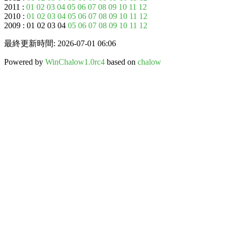
2011 :
01
02
03
04
05
06
07
08
09
10
11
12
2010 :
01
02
03
04
05
06
07
08
09
10
11
12
2009 : 01 02 03 04
05
06
07
08
09
10
11
12
最終更新時間: 2026-07-01 06:06
Powered by
WinChalow1.0rc4
based on
chalow