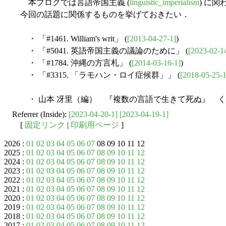
本ブログでは言語帝国主義 (
linguistic_imperialism
) に
今回の話題に関係するものを挙げておきたい．
・ 「#1461. William's writ」 (
[2013-04-27-1]
)
・ 「#5041. 英語帝国主義の議論のために」 (
[2023-02-1
・ 「#1784. 沖縄の方言札」 (
[2014-03-16-1]
)
・ 「#3315. 「ラモハン・ロイ症候群」」 (
[2018-05-25-1
・ 山本 冴里（編） 『複数の言語で生きて死ぬ』 くろ
Referrer (Inside):
[2023-04-20-1]
[2023-04-19-1]
[
固定リンク
|
印刷用ページ
]
2026 :
01
02
03
04
05
06
07
08 09 10 11 12
2025 :
01
02
03
04
05
06
07
08
09
10
11
12
2024 :
01
02
03
04
05
06
07
08
09
10
11
12
2023 :
01
02
03
04
05
06
07
08
09
10
11
12
2022 :
01
02
03
04
05
06
07
08
09
10
11
12
2021 :
01
02
03
04
05
06
07
08
09
10
11
12
2020 :
01
02
03
04
05
06
07
08
09
10
11
12
2019 :
01
02
03
04
05
06
07
08
09
10
11
12
2018 :
01
02
03
04
05
06
07
08
09
10
11
12
2017 :
01
02
03
04
05
06
07
08
09
10
11
12