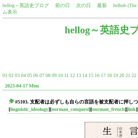
hellog～英語史ブログ
前の日
次の日
最新
helhub (Th
ム表示
hellog～英語史
01
02
03
04
05
06
07
08
09
10
11
12
13
14
15
16
17
18
19
20
21
22
2023-04-17 Mon
#5103. 支配者は必ずしも自らの言語を被支配者に押
■
[
linguistic_ideology
][
norman_conquest
][
norman_french
][
link
]