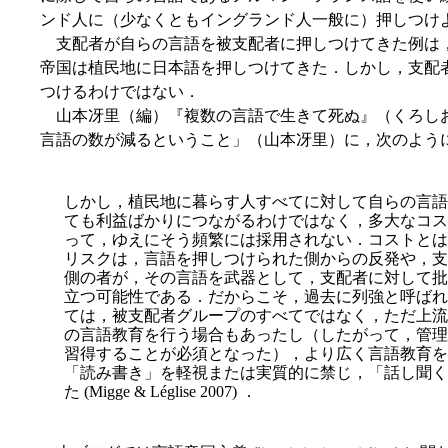
ンド人に（少なくともイングランド人一般に）押しつけ
支配者が自らの言語を被支配者に押しつけてきた例は
帝国は植民地に日本語を押しつけてきた．しかし，支配
つけるわけではない．
山本冴里（編）『複数の言語で生きて死ぬ』（くろしお出版
言語の数が減るということ」（山本冴里）に，次のようにある (p
しかし，植民地に暮らす人すべてに対して自らの言語
ても利益ばかりにつながるわけではなく，多大なコス
って，ゆえにそう頻繁には採用されない．コストとは
リスクは，言語を押しつけられた側からの反発や，支
側の者が，その言語を武器として，支配者に対して批
立つ可能性である．だからこそ，過去に列強
と呼ばれ
ては，被支配者グループのすべてではなく，ただ上流
の言語教育を行う場合もあったし（したがって，管理
習得することが必須となった），より広く言語教育を
「読み書き」を軽視または実質的に禁じ，「話し聞く
た (Migge & Léglise 2007) ．