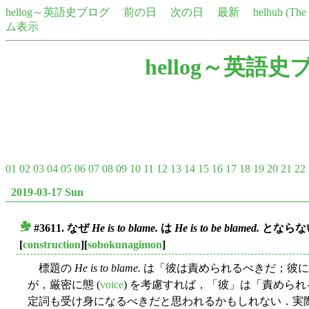
hellog～英語史ブログ
前の日
次の日
最新
helhub (Th
ム表示
hellog～英語史
01
02
03
04
05
06
07
08
09
10
11
12
13
14
15
16
17
18
19
20
21
22
2019-03-17 Sun
#3611. なぜ
He is to blame.
は
He is to be blamed.
とならな
■
[
construction
][
sobokunagimon
]
標題の
He is to blame.
は「彼は責められるべきだ；彼に
が，厳密に態 (
voice
) を考慮すれば，「彼」は「責めら
定詞も受け身になるべきだと思われるかもしれない．実