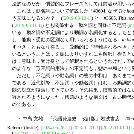
法的なのだが，慣習的なフレーズとしては前者が用いら
これは，動名詞について解説した「#3604. なぜ
The hous
う意味になるのか？」 (
[2019-03-10-1]
) と「#3605.
This nee
(
[2019-03-11-1]
) とも関係する．動名詞と同様に不定詞 (
inf
いる．動名詞や不定詞により動詞が名詞化すると，もと
し，能動・受動の区別なく用いられるようになる．
to bl
すべき」ともなり得るし，受動的に「非難されるべき」
いるということは，文脈によりいずれにも解釈し得ると
は，意味上，受け身として解釈されるというわけだ．
Ther
のような「形容詞的用法」の不定詞も，態の中和という発想
ただし，不定詞（や動名詞）の態の中和は，あくまで
である．近代以降，不定詞（や動名詞）はむしろ動詞的
態の対立が復活してきている．その結果，慣習的ではな
容されるようになった．標題のような構文は，古い時代
のである．
・ 中島 文雄 『英語発達史 改訂版』岩波書店，200
Referrer (Inside):
[2024-05-26-1]
[2023-01-01-1]
[2022-01-01-1]
[
[
固定リンク
|
印刷用ページ
]