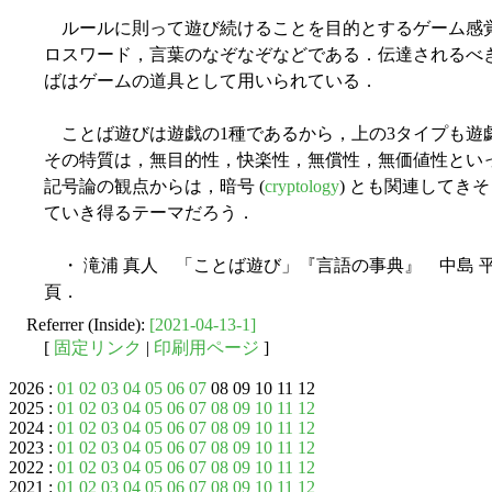
ルールに則って遊び続けることを目的とするゲーム感
ロスワード，言葉のなぞなぞなどである．伝達されるべ
ばはゲームの道具として用いられている．
ことば遊びは遊戯の1種であるから，上の3タイプも遊
その特質は，無目的性，快楽性，無償性，無価値性とい
記号論の観点からは，暗号 (
cryptology
) とも関連してき
ていき得るテーマだろう．
・ 滝浦 真人 「ことば遊び」『言語の事典』 中島 平三（
頁．
Referrer (Inside):
[2021-04-13-1]
[
固定リンク
|
印刷用ページ
]
2026 :
01
02
03
04
05
06
07
08 09 10 11 12
2025 :
01
02
03
04
05
06
07
08
09
10
11
12
2024 :
01
02
03
04
05
06
07
08
09
10
11
12
2023 :
01
02
03
04
05
06
07
08
09
10
11
12
2022 :
01
02
03
04
05
06
07
08
09
10
11
12
2021 :
01
02
03
04
05
06
07
08
09
10
11
12