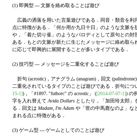
(1) 即興型 --- 文脈を絡め取ることば遊び
広義の洒落を用いた言葉遊びである．同音・類音を利
点に特徴がある．「何か用か九日十日」のような文脈を
や，「着た切り雀」のようなパロディとして原句との対
ある．もとの文脈が新たに生じたメッセージに絡め取ら
に応じて即興的に展開することが多いタイプである．
(2) 技巧型 --- メッセージを二重化することば遊び
折句 (acrostic)，アナグラム (anagram)，回文 (pal
二重化されているタイプのことば遊びである．折句については，「#1
15-1]
)，「#1897. "futhorc" の acrostic」 (
[2014-07-07-1]
) 
字を入れ替えて
Avida Dollars
としたり，「加田玲太郎」
る．回文は
Madam, I'm Adam
や「世の中馬鹿なのよ」な
まれる点に特徴がある．
(3) ゲーム型 --- ゲームとしてのことば遊び