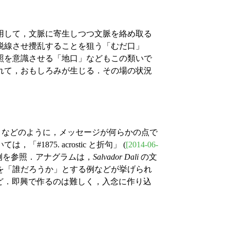
用して，文脈に寄生しつつ文脈を絡め取る
脱線させ攪乱することを狙う「むだ口」
照を意識させる「地口」などもこの類いで
れて，おもしろみが生じる．その場の状況
indrome) などのように，メッセージが何らかの点で
875. acrostic と折句」 (
[2014-06-
の例を参照．アナグラムは，
Salvador Dali
の文
を「誰だろうか」とする例などが挙げられ
ど．即興で作るのは難しく，入念に作り込