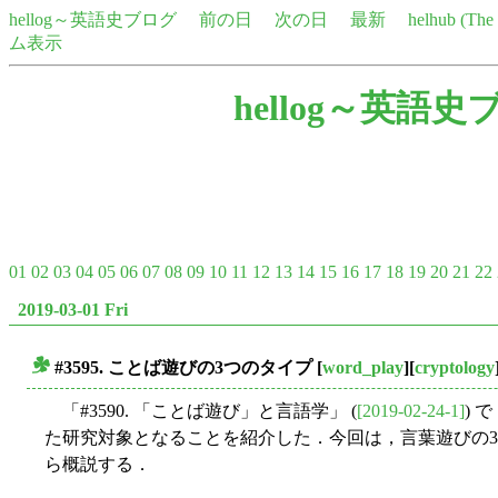
hellog～英語史ブログ
前の日
次の日
最新
helhub (Th
ム表示
hellog～英語史
01
02
03
04
05
06
07
08
09
10
11
12
13
14
15
16
17
18
19
20
21
22
2019-03-01 Fri
#3595. ことば遊びの3つのタイプ
[
word_play
][
cryptology
■
「#3590. 「ことば遊び」と言語学」 (
[2019-02-24-1]
) 
た研究対象となることを紹介した．今回は，言葉遊びの3類型に
ら概説する．