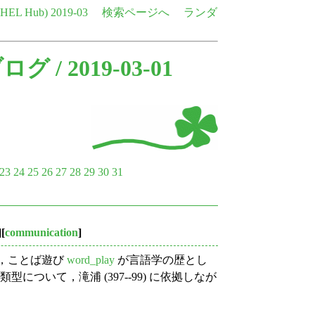
e HEL Hub)
2019-03
検索ページへ
ランダ
ブログ
/ 2019-03-01
23
24
25
26
27
28
29
30
31
][
communication
]
で，ことば遊び
word_play
が言語学の歴とし
ついて，滝浦 (397--99) に依拠しなが