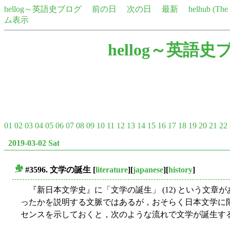
hellog～英語史ブログ
前の日
次の日
最新
helhub (Th
ム表示
hellog～英語史
01
02
03
04
05
06
07
08
09
10
11
12
13
14
15
16
17
18
19
20
21
22
2019-03-02 Sat
#3596. 文学の誕生
[
literature
][
japanese
][
history
]
■
『新日本文学史』に「文学の誕生」 (12) という文章
ったかを説明する文脈ではあるが，おそらく日本文学に
センスを示しておくと，次のような流れで文学が誕生す