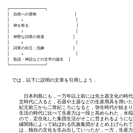
┌───────────────┐

│　自然への畏怖                │

│　　　↓                      │

│　神を祭る                    │

│　　　↓                      │

│　神聖な詞章の発達            │

│　　　↓                      │

│　詞章の自立・洗練            │

│　　　↓                      │

│　歌謡・神話などの文学の誕生  │

では，以下に説明の文章を引用しよう．
日本列島にも，一万年以上前には先土器文化の時代
文時代に入ると，石器や土器などの生産用具を用いた
紀元前三から二世紀ころになると，弥生時代が始まり
生活の時代に比べて生産力は一段と高められた．水稲
ので，定住化した集団生活がそこに営まれるようにな
縁関係によって結ばれる氏族集団がまとめ上げられて
は，独自の文化を生み出していったが，一方，生産力