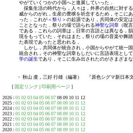
やがていくつかの小国へと進展していった．
採集生活の時代から，人々は，外界の自然に対する
威からのがれ，生産の豊穣を祈念するため，そこにあ
った．これが
＜祭り＞
の起源であり，共同体の安定は
こととなった．祭りの場で語られる
神聖な詞章
（呪言
である．これらの詞章は，日常の言語とは異なる，韻
現をもっていた．それはまた，祭りの場の音楽や舞踏
た表現であったと思われる．
しかし，共同体が統合され，小国からやがて統一国
統合され，その神聖な詞章もしだいに言語表現として
学の誕生
であり，そこに生み出されたのがさまざまな
・ 秋山 虔，三好 行雄（編著） 『原色シグマ新日本文
[
固定リンク
|
印刷用ページ
]
2026 :
01
02
03
04
05
06
07
08 09 10 11 12
2025 :
01
02
03
04
05
06
07
08
09
10
11
12
2024 :
01
02
03
04
05
06
07
08
09
10
11
12
2023 :
01
02
03
04
05
06
07
08
09
10
11
12
2022 :
01
02
03
04
05
06
07
08
09
10
11
12
2021 :
01
02
03
04
05
06
07
08
09
10
11
12
2020 :
01
02
03
04
05
06
07
08
09
10
11
12