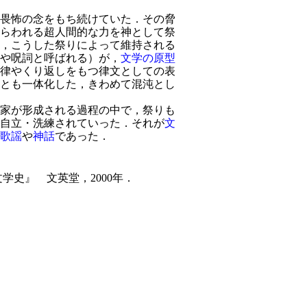
畏怖の念をもち続けていた．その脅
らわれる超人間的な力を神として祭
，こうした祭りによって維持される
や呪詞と呼ばれる）が，
文学の原型
律やくり返しをもつ律文としての表
とも一体化した，きわめて混沌とし
家が形成される過程の中で，祭りも
自立・洗練されていった．それが
文
歌謡
や
神話
であった．
学史』 文英堂，2000年．