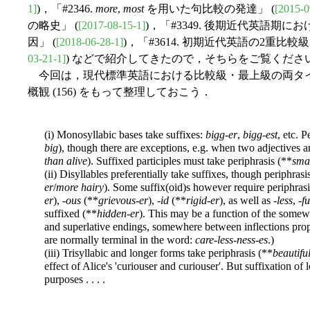
1]
)，「#2346.
more
,
most
を用いた句比較の発達」 (
[2015-0
の略史」 (
[2017-08-15-1]
)，「#3349. 後期近代英語期に
因」 (
[2018-06-28-1]
)，「#3614. 初期近代英語の2重比
03-21-1]
) などで紹介してきたので，そちらをご覧くださ
今回は，現代標準英語における比較級・最上級の両タイプ
概観 (156) をもって整理しておこう．
(i) Monosyllabic bases take suffixes:
bigg-er
,
bigg-est
, etc. P
big
), though there are exceptions, e.g. when two adjectives ar
than alive
). Suffixed participles must take periphrasis (**
sma
(ii) Disyllables preferentially take suffixes, though periphrasi
er
/
more hairy
). Some suffix(oid)s however require periphrasis
er
), -
ous
(**
grievous-er
), -
id
(**
rigid-er
), as well as -
less
, -
fu
suffixed (**
hidden-er
). This may be a function of the somew
and superlative endings, somewhere between inflections prop
are normally terminal in the word:
care-less-ness-es
.)
(iii) Trisyllabic and longer forms take periphrasis (**
beautifu
effect of Alice's 'curiouser and curiouser'. But suffixation of l
purposes . . . .