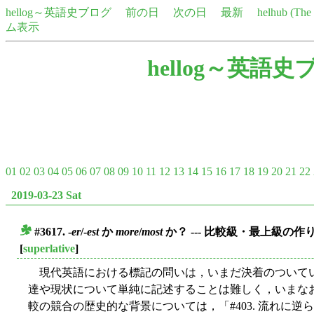
hellog～英語史ブログ
前の日
次の日
最新
helhub (Th
ム表示
hellog～英語史
01
02
03
04
05
06
07
08
09
10
11
12
13
14
15
16
17
18
19
20
21
22
2019-03-23 Sat
#3617. -
er
/-
est
か
more
/
most
か？ --- 比較級・最上級の作
■
[
superlative
]
現代英語における標記の問いは，いまだ決着のついて
達や現状について単純に記述することは難しく，いまな
較の競合の歴史的な背景については，「#403. 流れに逆