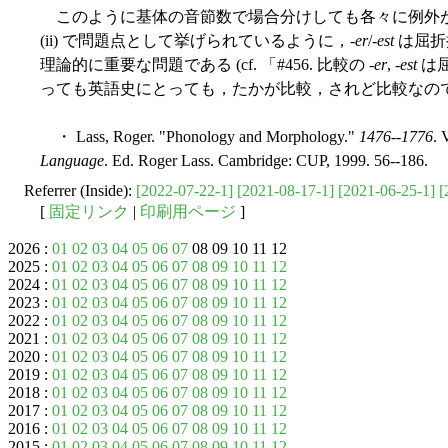
このように基体の音節数で場合分けしても各々に例外
(ii) で問題点として挙げられているように，-
er
/-
est
は屈折
理論的に重要な問題である (cf. 「#456. 比較の -
er
, -
est
は屈
っても英語史にとっても，たかが比較，されど比較なの
・ Lass, Roger. "Phonology and Morphology."
1476--1776
. 
Language
. Ed. Roger Lass. Cambridge: CUP, 1999. 56--186.
Referrer (Inside):
[2022-07-22-1]
[2021-08-17-1]
[2021-06-25-1]
[
[
固定リンク
|
印刷用ページ
]
2026 :
01
02
03
04
05
06
07
08 09 10 11 12
2025 :
01
02
03
04
05
06
07
08
09
10
11
12
2024 :
01
02
03
04
05
06
07
08
09
10
11
12
2023 :
01
02
03
04
05
06
07
08
09
10
11
12
2022 :
01
02
03
04
05
06
07
08
09
10
11
12
2021 :
01
02
03
04
05
06
07
08
09
10
11
12
2020 :
01
02
03
04
05
06
07
08
09
10
11
12
2019 :
01
02
03
04
05
06
07
08
09
10
11
12
2018 :
01
02
03
04
05
06
07
08
09
10
11
12
2017 :
01
02
03
04
05
06
07
08
09
10
11
12
2016 :
01
02
03
04
05
06
07
08
09
10
11
12
2015 :
01
02
03
04
05
06
07
08
09
10
11
12