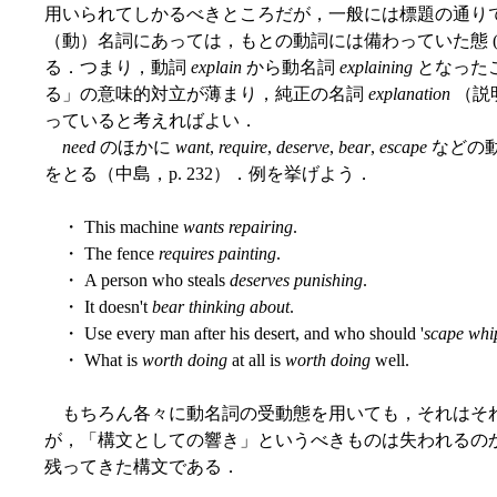
用いられてしかるべきところだが，一般には標題の通り
（動）名詞にあっては，もとの動詞には備わっていた態 
る．つまり，動詞
explain
から動名詞
explaining
となった
る」の意味的対立が薄まり，純正の名詞
explanation
（説
っていると考えればよい．
need
のほかに
want
,
require
,
deserve
,
bear
,
escape
などの
をとる（中島，p. 232）．例を挙げよう．
・ This machine
wants repairing
.
・ The fence
requires painting
.
・ A person who steals
deserves punishing
.
・ It doesn't
bear thinking about
.
・ Use every man after his desert, and who should '
scape whi
・ What is
worth doing
at all is
worth doing
well.
もちろん各々に動名詞の受動態を用いても，それはそ
が，「構文としての響き」というべきものは失われるの
残ってきた構文である．