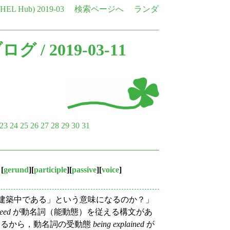
e HEL Hub)
2019-03
検索ページへ
ランダ
ブログ
/ 2019-03-11
23
24
25
26
27
28
29
30
31
[
gerund
][
participle
][
passive
][
voice
]
建築中である」という意味になるのか？」
eed
が動名詞（能動態）を従える構文があ
あるから，動名詞の受動態
being explained
が