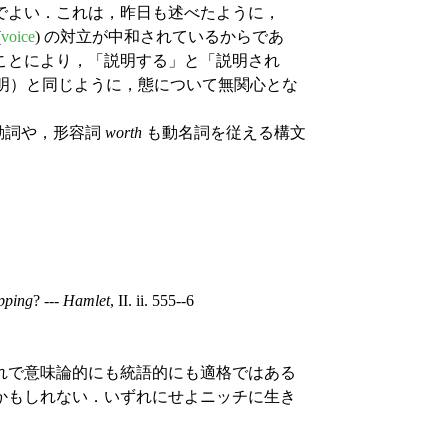
でよい．これは，昨日も述べたように，
(
voice
) の対立が中和されているからであ
ことにより，「説明する」と「説明され
明）と同じように，態について無関心とな
動詞や，形容詞
worth
も動名詞を従える構文
pping
? ---
Hamlet
, II. ii. 555--6
れで意味論的にも統語的にも適格ではある
かもしれない．いずれにせよニッチに生き