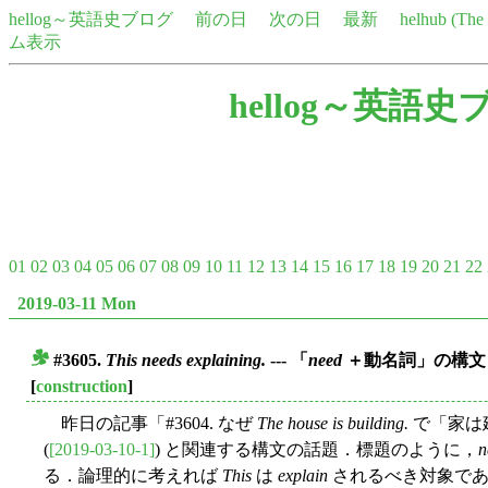
hellog～英語史ブログ
前の日
次の日
最新
helhub (Th
ム表示
hellog～英語史
01
02
03
04
05
06
07
08
09
10
11
12
13
14
15
16
17
18
19
20
21
22
2019-03-11 Mon
#3605.
This needs explaining.
--- 「
need
＋動名詞」の構文
■
[
construction
]
昨日の記事「#3604. なぜ
The house is building.
で「家は
(
[2019-03-10-1]
) と関連する構文の話題．標題のように，
n
る．論理的に考えれば
This
は
explain
されるべき対象で